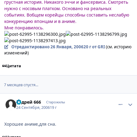
грустная история. Никакого эччи и фансервиса. Смотреть
нужно с носовым платком. Основано на реальных
событиях. Вобщем корейцы способны составить неслабую
конкуренцию японцам и в аниме.
Мне понравилось.
Отредактировано
26 Января, 2006
20 г
от GRI
(см. историю
изменений)
Цитата
7 месяцев спустя...
comment_1458706
Статистика автора
андрей 666
Старожилы
24 Сентября, 2006
19 г
Хорошее аниме,для сна.