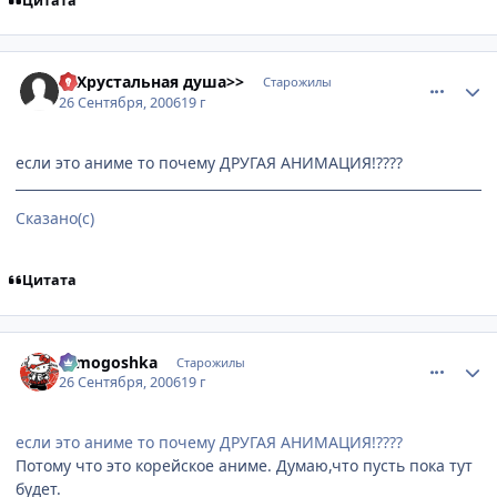
Цитата
comment_1463909
Статистика автора
<<Хрустальная душа>>
Старожилы
26 Сентября, 2006
19 г
если это аниме то почему ДРУГАЯ АНИМАЦИЯ!????
Сказано(с)
Цитата
comment_1464262
Статистика автора
tomogoshka
Старожилы
26 Сентября, 2006
19 г
если это аниме то почему ДРУГАЯ АНИМАЦИЯ!????
Потому что это корейское аниме. Думаю,что пусть пока тут
будет.