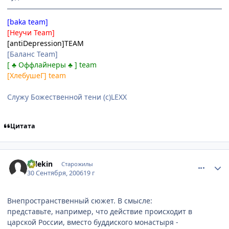
[baka team]
[Неучи Team]
[antiDepression]TEAM
[Баланс Team]
[ ♣ Оффлайнеры ♣ ] team
[ХлебушеГ] team
Служу Божественной тени (с)LEXX
Цитата
comment_1475022
Статистика автора
Arlekin
Старожилы
30 Сентября, 2006
19 г
Внепространственный сюжет. В смысле:
представьте, например, что действие происходит в
царской России, вместо буддиского монастыря -