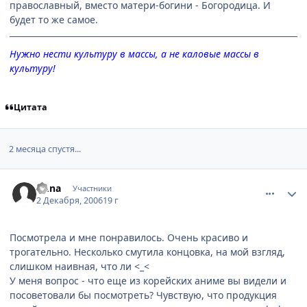
православный, вместо матери-богини - Богородица. И
будет то же самое.
Нужно нести культуру в массы, а не каловые массы в
культуру!
Цитата
2 месяца спустя...
comment_1596788
Статистика автора
Fy.na
Участники
2 Декабря, 2006
19 г
Посмотрела и мне понравилось. Очень красиво и
трогательно. Несколько смутила концовка, на мой взгляд,
слишком наивная, что ли <_<
У меня вопрос - что еще из корейских аниме вы видели и
посоветовали бы посмотреть? Чувствую, что продукция