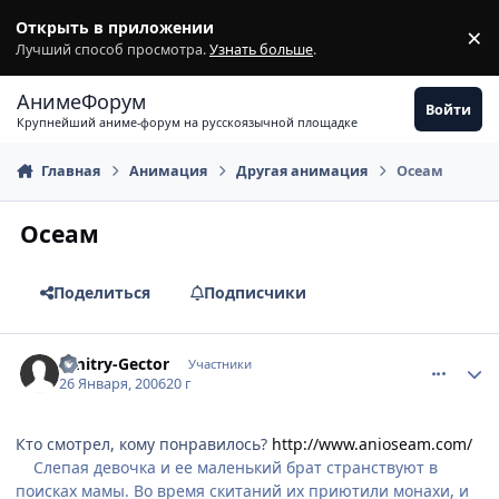
Перейти к содержимому
Открыть в приложении
×
З
Лучший способ просмотра.
Узнать больше
.
АнимеФорум
Войти
Крупнейший аниме-форум на русскоязычной площадке
Главная
Анимация
Другая анимация
Осеам
Осеам
Поделиться
Подписчики
comment_812276
Статистика автора
Dmitry-Gector
Участники
26 Января, 2006
20 г
Кто смотрел, кому понравилось?
http://www.anioseam.com/
Слепая девочка и ее маленький брат странствуют в
поисках мамы. Во время скитаний их приютили монахи, и