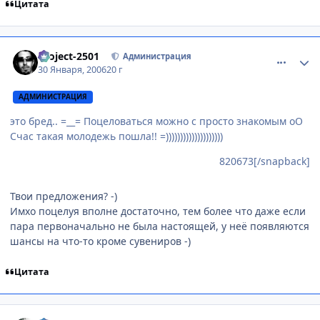
Цитата
comment_820738
Статистика автора
Project-2501
Администрация
30 Января, 2006
20 г
АДМИНИСТРАЦИЯ
это бред.. =__= Поцеловаться можно с просто знакомым оО
Счас такая молодежь пошла!! =))))))))))))))))))))
820673[/snapback]
Твои предложения? -)
Имхо поцелуя вполне достаточно, тем более что даже если
пара первоначально не была настоящей, у неё появляются
шансы на что-то кроме сувениров -)
Цитата
comment_821272
Статистика автора