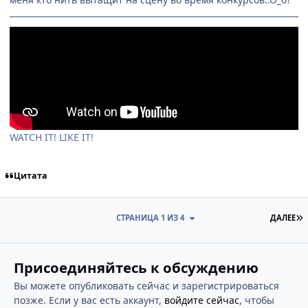
WATCH IT! LIKE IT!
Цитата
П
СТРАНИЦА 1 ИЗ 4
ДАЛЕЕ
Присоединяйтесь к обсуждению
Вы можете опубликовать сейчас и зарегистрироваться
позже. Если у вас есть аккаунт,
войдите сейчас
, чтобы