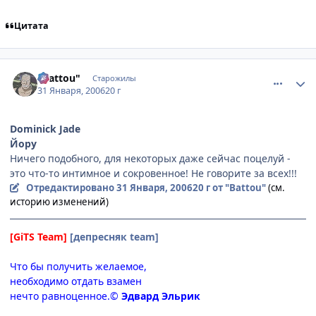
Цитата
comment_822773
Статистика автора
"Battou"
Старожилы
31 Января, 2006
20 г
Dominick Jade
Йору
Ничего подобного, для некоторых даже сейчас поцелуй -
это что-то интимное и сокровенное! Не говорите за всех!!!
Отредактировано
31 Января, 2006
20 г
от "Battou"
(см.
историю изменений)
[GiTS Team]
[депресняк team]
Что бы получить желаемое,
необходимо отдать взамен
нечто равноценное.©
Эдвард Эльрик