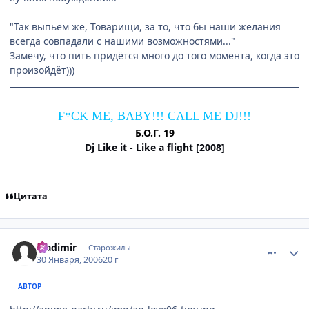
"Так выпьем же, Товарищи, за то, что бы наши желания
всегда совпадали с нашими возможностями..."
Замечу, что пить придётся много до того момента, когда это
произойдёт)))
F*CK ME, BABY!!! CALL ME DJ!!!
Б.О.Г. 19
Dj Like it - Like a flight [2008]
Цитата
comment_819938
Статистика автора
Vladimir
Старожилы
30 Января, 2006
20 г
АВТОР