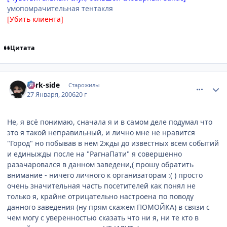
умопомрачительная тентакля
[Убить клиента]
Цитата
comment_813293
Статистика автора
dark-side
Старожилы
27 Января, 2006
20 г
Не, я всё понимаю, сначала я и в самом деле подумал что
это я такой неправильный, и лично мне не нравится
"Город" но побывав в нем 2жды до известных всем событий
и единыжды после на "РагнаПати" я совершенно
разачаровался в данном заведени,( прошу обратить
внимание - ничего личного к организаторам :( ) просто
очень значительная часть посетителей как понял не
только я, крайне отрицательно настроена по поводу
данного заведения (ну прям скажем ПОМОЙКА) в связи с
чем могу с уверенностью сказать что ни я, ни те кто в