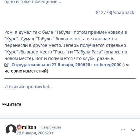
одно и тоже помещение...
812773[/snapback]
Ром, я думал так: была "Табула" потом преименновали в
"Курс". Думал "Табулы" больше нет, а её оказвается
перенесли в другое место. Теперь получается отдельно
"Курс" (бывшее место "Расы") и "Табула Раса" (она же на
новом месте). Вот и получается что клубы разные.
Отредактировано
27 Января, 2006
20 г
от bereg2000
(см.
историю изменений)
И всякий прочий kal...
Цитата
comment_816461
Статистика автора
Vamilton
Старожилы
28 Января, 2006
20 г