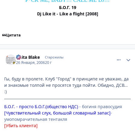
Б.О.Г. 19
Dj Like it - Like a flight [2008]
Цитата
comment_810918
Статистика автора
Anita Blake
Старожилы
26 Января, 2006
20 г
Гы, буду в пролете. Клуб "Город" в принципе не уважаю, да
и знакомые толпой не просятся туда пойти. Обидно, ДСВ...
:)
Б.О.Г. - просто Б.О.Г.(общество НДС)
- богиня правосудия
[Чувствительный слух, большой словарный запас]
-
умопомрачительная тентакля
[Убить клиента]