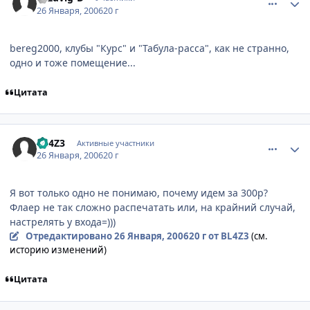
26 Января, 2006
20 г
bereg2000, клубы "Курс" и "Табула-расса", как не странно,
одно и тоже помещение...
Цитата
comment_812828
Статистика автора
BL4Z3
Активные участники
26 Января, 2006
20 г
Я вот только одно не понимаю, почему идем за 300р?
Флаер не так сложно распечатать или, на крайний случай,
настрелять у входа=)))
Отредактировано
26 Января, 2006
20 г
от BL4Z3
(см.
историю изменений)
Цитата