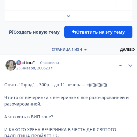
Развернуть обзор темы
Создать новую тему
Ответить на эту тему
П
СТРАНИЦА 1 ИЗ 4
ДАЛЕЕ
comment_810579
Статистика автора
"Battou"
Старожилы
25 Января, 2006
20 г
Опять "Город"... 300р... до 11 вечера... =(((((((((((((((
Что-то от вечеринки к вечеринке я всё разочарованней и
разочарованней.
А что хоть в ВИП зоне?
И КАКОГО ХРЕНА ВЕЧЕРИНКА В ЧЕСТЬ ДНЯ СВЯТОГО
ВАЛЕНТИНА ПРОЙДЁТ 12-