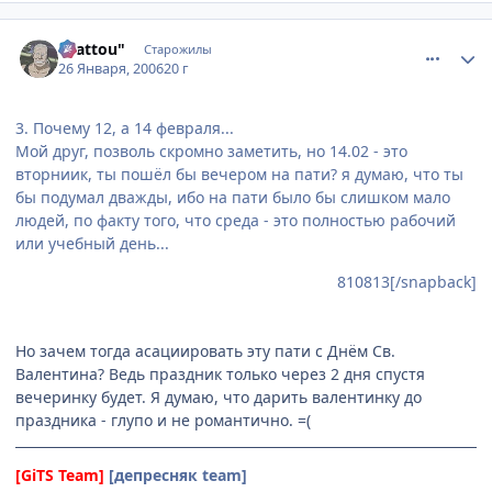
comment_811708
Статистика автора
"Battou"
Старожилы
26 Января, 2006
20 г
3. Почему 12, а 14 февраля...
Мой друг, позволь скромно заметить, но 14.02 - это
вторниик, ты пошёл бы вечером на пати? я думаю, что ты
бы подумал дважды, ибо на пати было бы слишком мало
людей, по факту того, что среда - это полностью рабочий
или учебный день...
810813[/snapback]
Но зачем тогда асациировать эту пати с Днём Св.
Валентина? Ведь праздник только через 2 дня спустя
вечеринку будет. Я думаю, что дарить валентинку до
праздника - глупо и не романтично. =(
[GiTS Team]
[депресняк team]