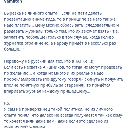
Vamilton
Вырезка из личного опыта: "Если на пати делать
презентацию анимэ-гида, то в принципе за него так же
надо платить... Цену можно сбрасывать (следоваетльно и
раздавать журналы только тем, кто их захочет взять - т.е.
заплатить побольше) только в том случае, когда кол-во
журналов ограничено, а народу придёт в несколько раз
больше..."
Перевожу на русский для тех, кто в ТАНКе...)))
Если есть нехватка АГ-шников, то тогда их могут продовать
по желанию... а когда их много и их реально надо
прорекламировать (по-другому говоря - скинуть и получить
вполне понятную прибыль за старания), то придётся
впаривать журнал каждому пришедшему...
P.S.
Я сам не привержинец такой политики, но из личного
опыта понял, что далеко не всегда получается так как кому-
то хочется (или даже вам), даже если это сделано из
лучших побуждений...