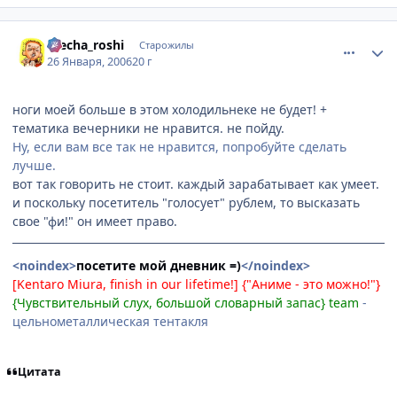
comment_811652
Статистика автора
mecha_roshi
Старожилы
26 Января, 2006
20 г
ноги моей больше в этом холодильнеке не будет! +
тематика вечерники не нравится. не пойду.
Ну, если вам все так не нравится, попробуйте сделать
лучше.
вот так говорить не стоит. каждый зарабатывает как умеет.
и поскольку посетитель "голосует" рублем, то высказать
свое "фи!" он имеет право.
<noindex>
посетите мой дневник =)
</noindex>
[Kentaro Miura, finish in our lifetime!] {"Аниме - это можно!"}
{Чувствительный слух, большой словарный запас} team
-
цельнометаллическая тентакля
Цитата