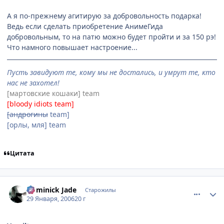
А я по-прежнему агитирую за добровольность подарка!
Ведь если сделать приобретение АнимеГида
добровольным, то на патю можно будет пройти и за 150 рэ!
Что намного повышает настроение...
Пусть завидуют те, кому мы не достались, и умрут те, кто
нас не захотел!
[мартовские кошаки] team
[bloody idiots team]
[андрогины
team]
[орлы, мля] team
Цитата
comment_819207
Статистика автора
Dominick Jade
Старожилы
29 Января, 2006
20 г