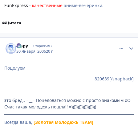
FunExpress
-
качественные
аниме-вечеринки.
Цитата
comment_820673
Статистика автора
Йору
Старожилы
30 Января, 2006
20 г
Поцелуем
820639[/snapback]
это бред.. =__= Поцеловаться можно с просто знакомым оО
Счас такая молодежь пошла!! =))))))))))))))))))))
Всегда ваша,
[Золотая молодежь TEAM]