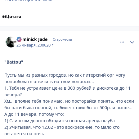
Цитата
comment_810813
Статистика автора
Dominick Jade
Старожилы
26 Января, 2006
20 г
"Battou"
Пусть мы из разных городов, но как питерский орг могу
попробовать ответить на твои вопросы...
1. Тебя не устраивает цена в 300 рублей и дискотека до 11
вечера?
Хм... вполне тебя понимаю, но посторайся понять, что если
бы пати была ночной, то билет стоил бы от 500р. и выше...
А до 11 вечера, потому что:
1) Слишком дорого обходится ночная аренда клуба
2) Учитывая, что 12.02 - это воскресение, то мало кто
останется на ночь