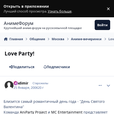
Перейти к содержимому
Открыть в приложении
×
З
Лучший способ просмотра.
Узнать больше
.
АнимеФорум
Войти
Крупнейший аниме-форум на русскоязычной площадке
Главная
Общение
Москва
Аниме-вечеринки
Lov
Love Party!
Поделиться
Подписчики
comment_810482
Статистика автора
Vladimir
Старожилы
25 Января, 2006
20 г
Близится самый романтичный день года - "День Святого
Валентина"
Команда
AniParty Project
и
МС Entertainment
представляет