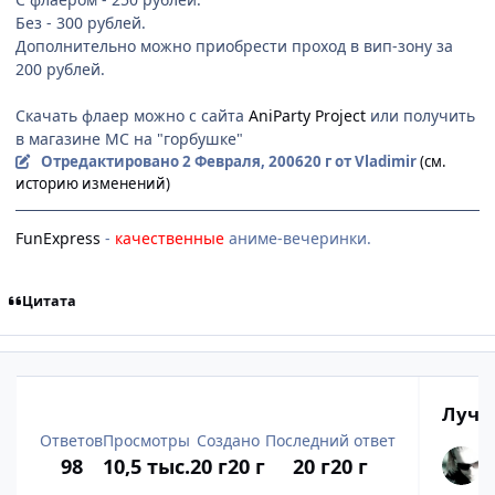
Без - 300 рублей.
Дополнительно можно приобрести проход в вип-зону за
200 рублей.
Скачать флаер можно с сайта
AniParty Project
или получить
в магазине МС на "горбушке"
Отредактировано
2 Февраля, 2006
20 г
от Vladimir
(см.
историю изменений)
FunExpress
-
качественные
аниме-вечеринки.
Цитата
Лучш
Ответов
Просмотры
Создано
Последний ответ
98
10,5 тыс.
20 г
20 г
20 г
20 г