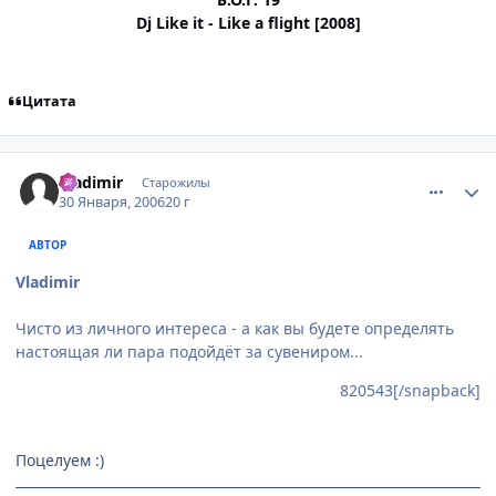
Dj Like it - Like a flight [2008]
Цитата
comment_820639
Статистика автора
Vladimir
Старожилы
30 Января, 2006
20 г
АВТОР
Vladimir
Чисто из личного интереса - а как вы будете определять
настоящая ли пара подойдёт за сувениром...
820543[/snapback]
Поцелуем :)