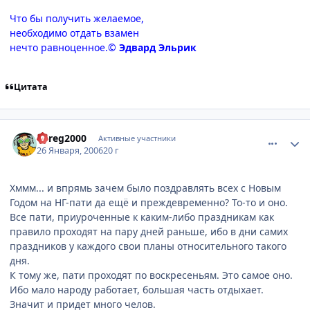
Что бы получить желаемое,
необходимо отдать взамен
нечто равноценное.©
Эдвард Эльрик
Цитата
comment_812084
Статистика автора
bereg2000
Активные участники
26 Января, 2006
20 г
Хммм... и впрямь зачем было поздравлять всех с Новым
Годом на НГ-пати да ещё и преждевременно? То-то и оно.
Все пати, приуроченные к каким-либо праздникам как
правило проходят на пару дней раньше, ибо в дни самих
праздников у каждого свои планы относительного такого
дня.
К тому же, пати проходят по воскресеньям. Это самое оно.
Ибо мало народу работает, большая часть отдыхает.
Значит и придет много челов.