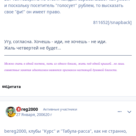
и поскольку посетитель "голосует" рублем, то высказать
свое "фи!" он имеет право.
811652[/snapback]
Угу, согласна. Хочешь - иди, не хочешь - не иди.
Жаль четвертей не будет...
Можно спать в одной постели, пить из одного бокала, жить под одной крышей...но лишь
совместные занятия идиотизмом являются признаком настоящей духовной близости.
Цитата
comment_815129
Статистика автора
bereg2000
Активные участники
27 Января, 2006
20 г
bereg2000, клубы "Курс" и "Табула-расса", как не странно,