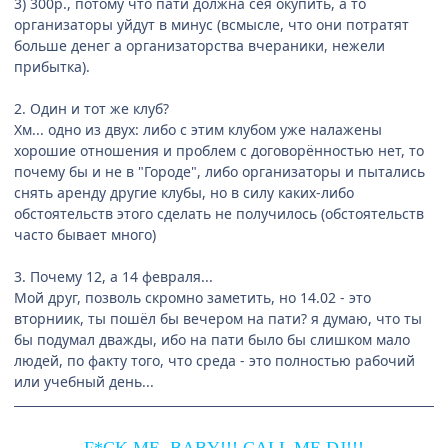
3) 300р., потому что пати должна сея окупить, а то
организаторы уйдут в минус (всмысле, что они потратят
больше денег а организаторства вчераники, нежели
прибытка).
2. Один и тот же клуб?
Хм... одно из двух: либо с этим клубом уже налажены
хорошие отношения и проблем с договорённостью нет, то
почему бы и не в "Городе", либо организаторы и пытались
снять аренду другие клубы, но в силу каких-либо
обстоятельств этого сделать не получилось (обстоятельств
часто бывает много)
3. Почему 12, а 14 февраля...
Мой друг, позволь скромно заметить, но 14.02 - это
вторниик, ты пошёл бы вечером на пати? я думаю, что ты
бы подумал дважды, ибо на пати было бы слишком мало
людей, по факту того, что среда - это полностью рабочий
или учебный день...
F*CK ME, BABY!!! CALL ME DJ!!!