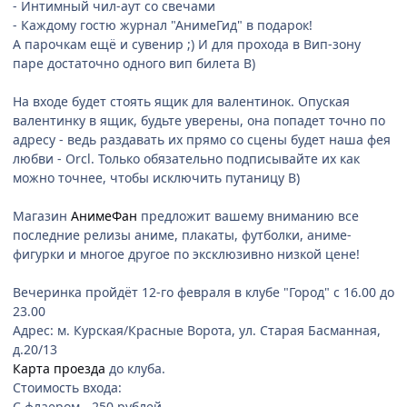
- Интимный чил-аут со свечами
- Каждому гостю журнал "АнимеГид" в подарок!
А парочкам ещё и сувенир ;) И для прохода в Вип-зону
паре достаточно одного вип билета B)
На входе будет стоять ящик для валентинок. Опуская
валентинку в ящик, будьте уверены, она попадет точно по
адресу - ведь раздавать их прямо со сцены будет наша фея
любви - Orcl. Только обязательно подписывайте их как
можно точнее, чтобы исключить путаницу B)
Магазин
АнимеФан
предложит вашему вниманию все
последние релизы аниме, плакаты, футболки, аниме-
фигурки и многое другое по эксклюзивно низкой цене!
Вечеринка пройдёт 12-го февраля в клубе "Город" с 16.00 до
23.00
Адрес: м. Курская/Красные Ворота, ул. Старая Басманная,
д.20/13
Карта проезда
до клуба.
Стоимость входа:
С флаером - 250 рублей.