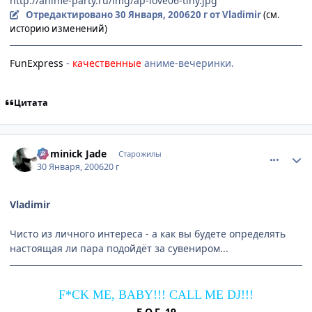
http://anime-party.ru/img/ap-love06-tiny.jpg
Отредактировано
30 Января, 2006
20 г
от Vladimir
(см.
историю изменений)
FunExpress
-
качественные
аниме-вечеринки.
Цитата
comment_820543
Статистика автора
Dominick Jade
Старожилы
30 Января, 2006
20 г
Vladimir
Чисто из личного интереса - а как вы будете определять
настоящая ли пара подойдёт за сувениром...
F*CK ME, BABY!!! CALL ME DJ!!!
Б.О.Г. 19