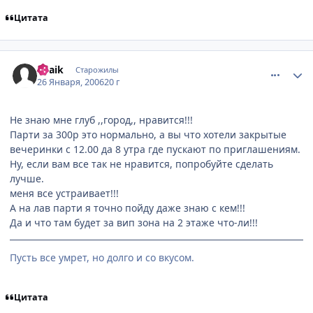
Цитата
comment_811580
Статистика автора
Spaik
Старожилы
26 Января, 2006
20 г
Не знаю мне глуб ,,город,, нравится!!!
Парти за 300р это нормально, а вы что хотели закрытые
вечеринки с 12.00 да 8 утра где пускают по приглашениям.
Ну, если вам все так не нравится, попробуйте сделать
лучше.
меня все устраивает!!!
А на лав парти я точно пойду даже знаю с кем!!!
Да и что там будет за вип зона на 2 этаже что-ли!!!
Пусть все умрет, но долго и со вкусом.
Цитата