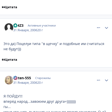
Цитата
comment_822813
Статистика автора
BL4Z3
Активные участники
31 Января, 2006
20 г
Это да) Поцелуи типа "в щечку" и подобные им считаться
не будут)))
Цитата
comment_822852
Статистика автора
Kitten-555
Старожилы
31 Января, 2006
20 г
Я ПОЙДУ!!!
вперёд народ...завоюем друг друга=)))))))))
гы...
меня кто нить вытащит на сцену во время конкурсов..О_о?