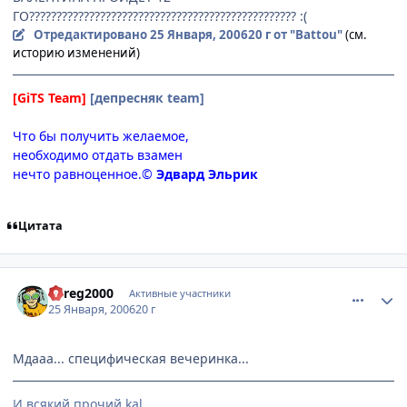
ГО????????????????????????????????????????????????? :(
Отредактировано
25 Января, 2006
20 г
от "Battou"
(см.
историю изменений)
[GiTS Team]
[депресняк team]
Что бы получить желаемое,
необходимо отдать взамен
нечто равноценное.©
Эдвард Эльрик
Цитата
comment_810614
Статистика автора
bereg2000
Активные участники
25 Января, 2006
20 г
Мдааа... специфическая вечеринка...
И всякий прочий kal...