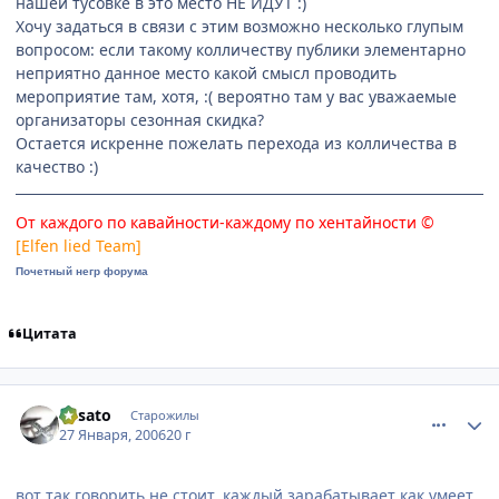
нашей тусовке в это место НЕ ИДУТ :)
Хочу задаться в связи с этим возможно несколько глупым
вопросом: если такому колличеству публики элементарно
неприятно данное место какой смысл проводить
мероприятие там, хотя, :( вероятно там у вас уважаемые
организаторы сезонная скидка?
Остается искренне пожелать перехода из колличества в
качество :)
От каждого по кавайности-каждому по хентайности ©
[Elfen lied Team]
Почетный негр форума
Цитата
comment_813802
Статистика автора
Misato
Старожилы
27 Января, 2006
20 г
вот так говорить не стоит. каждый зарабатывает как умеет.