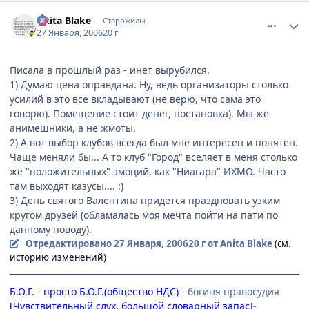
comment_813252
Статистика автора
Anita Blake
Старожилы
27 Января, 2006
20 г
Писала в прошлый раз - инет вырубился.
1) Думаю цена оправдана. Ну, ведь организаторы столько
усилий в это все вкладывают (не верю, что сама это
говорю). Помещение стоит денег, постановка). Мы же
анимешники, а не жмоты.
2) А вот выбор клубов всегда был мне интересен и понятен.
Чаще меняли бы... А то клуб "Город" вселяет в меня столько
же "положительных" эмоций, как "Ниагара" ИХМО. Часто
там выходят казусы.... :)
3) День святого Валентина придется праздновать узким
кругом друзей (обламалась моя мечта пойти на пати по
данному поводу).
Отредактировано
27 Января, 2006
20 г
от Anita Blake
(см.
историю изменений)
Б.О.Г. - просто Б.О.Г.(общество НДС)
- богиня правосудия
[Чувствительный слух, большой словарный запас]
-