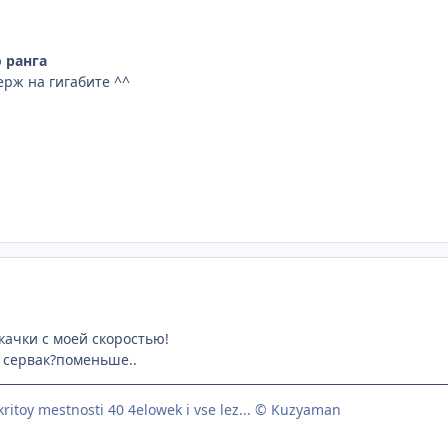
 ранга
ерж на гигабите ^^
скачки с моей скоростью!
й сервак?поменьше..
kritoy mestnosti 40 4elowek i vse lez... © Kuzyaman