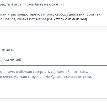
рафта и игра плохой быть не может =)
сти игры предоставляют игроку свободу действий. Воть так.
11 Ноября, 2004
21 г
от Arthas
(см. историю изменений)
-хе-хе-хе.
здела читал?
е аниме, я обожаю созерцать сад камней, пить сакэ,
и очень уважаю самураев. Но Курилы все равно наши.