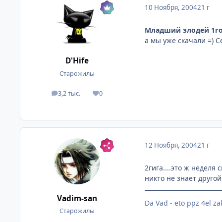
10 Ноября, 2004
21 г
Младший злодей 1го
а мы уже скачали =) С
D'Hife
Старожилы
3,2 тыс.
0
посты
Репутация
12 Ноября, 2004
21 г
2гига....это ж неделя 
никто не знает друго
Vadim-san
Da Vad - eto ppz 4el za
Старожилы