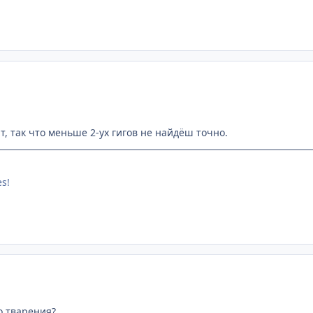
нт, так что меньше 2-ух гигов не найдёш точно.
es!
о тварения?