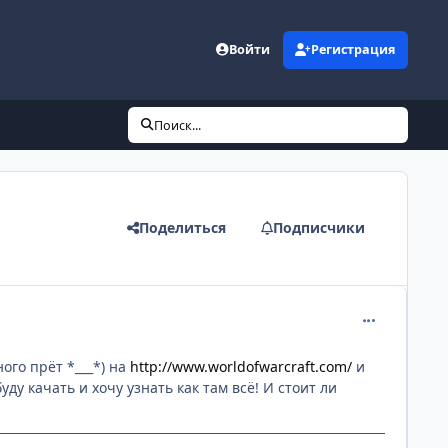
Войти
Регистрация
Поиск...
Поделиться
Подписчики
comment_147
ого прёт *___*) на
http://www.worldofwarcraft.com/
и
ду качать и хочу узнать как там всё! И стоит ли