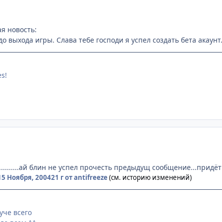
я новость:
о выхода игры. Слава тебе господи я успел создать бета акаунт
es!
............ай блин не успел прочесть предыдущ сообщение...придёт
15 Ноября, 2004
21 г
от antifreeze
(см. историю изменений)
уче всего