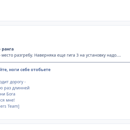
 ранга
 место разгребу. Наверняка еще гига 3 на установку надо....
йте, ноги себе отобьете
дит дорогу -
ню раз длинней
 ни Бога
ся мне!
sers Team]