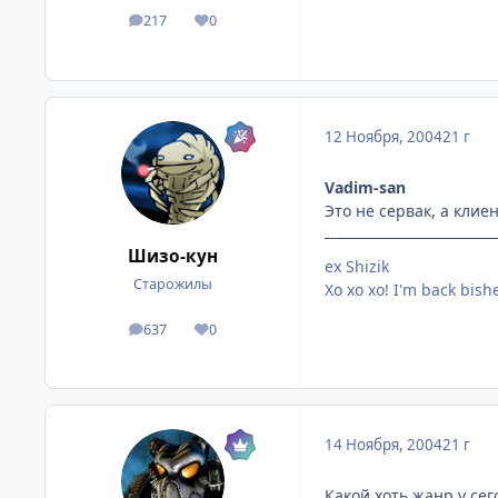
217
0
посты
Репутация
12 Ноября, 2004
21 г
Vadim-san
Это не сервак, а клие
Шизо-кун
ex Shizik
Старожилы
Хо хо хо! I'm back bish
637
0
посты
Репутация
14 Ноября, 2004
21 г
Какой хоть жанр у сег