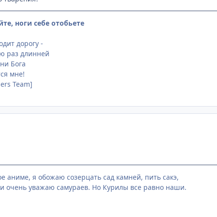
йте, ноги себе отобьете
дит дорогу -
ню раз длинней
 ни Бога
ся мне!
sers Team]
е аниме, я обожаю созерцать сад камней, пить сакэ,
и очень уважаю самураев. Но Курилы все равно наши.