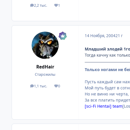
2,2 тыс.
1
посты
Репутация
14 Ноября, 2004
21 г
Младший злодей 1го
Тогда качну как только
RedHair
Только ногами не бе
Старожилы
Пусть каждый сам нахо
1,1 тыс.
0
посты
Репутация
Мой путь будет в сот
Но не виню ни черта,
За все платить придет
[sci-Fi Hentai] team
[Lo