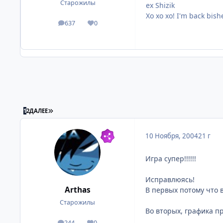
Старожилы
ex Shizik
Хо хо хо! I'm back bish
637
0
посты
Репутация
ПОСЛЕДНЯЯ СТРАНИЦА
1
2
ДАЛЕЕ
10 Ноября, 2004
21 г
Игра супер!!!!!!
Исправлюясь!
Arthas
В первых потому что в
Старожилы
Во вторых, графика п
244
0