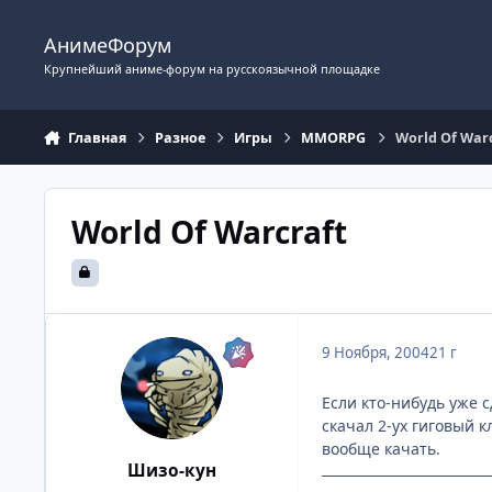
Перейти к содержимому
АнимеФорум
Крупнейший аниме-форум на русскоязычной площадке
Главная
Разное
Игры
MMORPG
World Of Warc
World Of Warcraft
9 Ноября, 2004
21 г
Если кто-нибудь уже с
скачал 2-ух гиговый к
вообще качать.
Шизо-кун