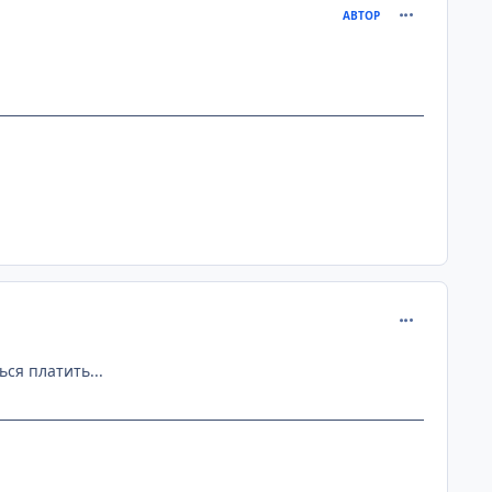
comment_154
АВТОР
.
comment_154
ься платить...