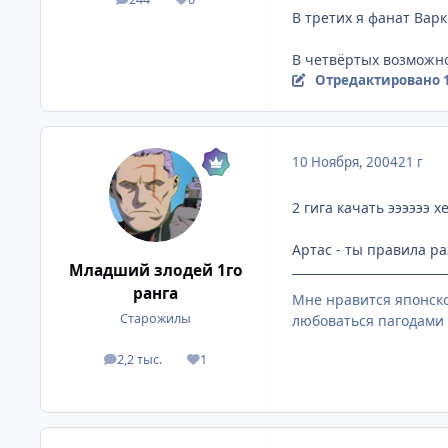
посты
Репутация
В третих я фанат Варк
В четвёртых возможно
Отредактировано
10 Ноября, 2004
21 г
2 гига качать ээээээ хе
Артас - ты правила ра
Младший злодей 1го
ранга
Мне нравится японско
Старожилы
любоваться пагодами 
2,2 тыс.
1
посты
Репутация