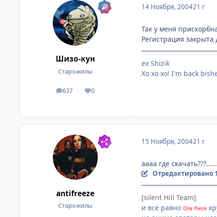
14 Ноября, 2004
21 г
Так у меня прискорбна
Регистрация закрыта д
Шизо-кун
ex Shizik
Старожилы
Хо хо хо! I'm back bish
637
0
посты
Репутация
15 Ноября, 2004
21 г
аааа где скачать???...
Отредактировано
antifreeze
[silent Hill Team]
Старожилы
и всё равно
кр
One Piece