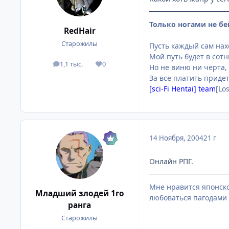
Только ногами не бе
RedHair
Старожилы
Пусть каждый сам нахо
Мой путь будет в сот
1,1 тыс.
0
посты
Репутация
Но не виню ни черта,
За все платить придет
[sci-Fi Hentai] team
[Lo
14 Ноября, 2004
21 г
Онлайн РПГ.
Мне нравится японско
Младший злодей 1го
любоваться пагодами 
ранга
Старожилы