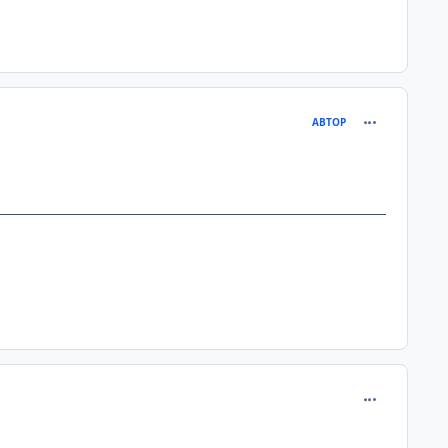
comment_149
АВТОР
comment_153