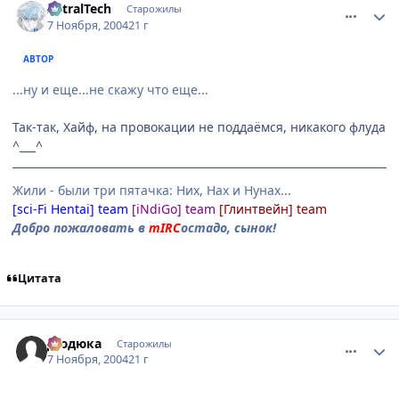
AstralTech
Старожилы
7 Ноября, 2004
21 г
АВТОР
...ну и еще...не скажу что еще...
Так-так, Хайф, на провокации не поддаёмся, никакого флуда
^___^
Жили - были три пятачка: Них, Нах и Нунах...
[sci-Fi Hentai] team
[iNdiGo] team
[Глинтвейн] team
Добро пожаловать в
mIRC
остадо, сынок!
Цитата
comment_145238
Статистика автора
Дюдюка
Старожилы
7 Ноября, 2004
21 г