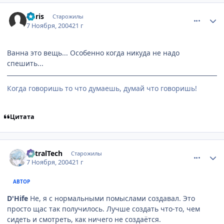
comment_145261
Статистика автора
Chris
Старожилы
7 Ноября, 2004
21 г
Ванна это вещь... Особенно когда никуда не надо
спешить...
Когда говоришь то что думаешь, думай что говоришь!
Цитата
comment_145262
Статистика автора
AstralTech
Старожилы
7 Ноября, 2004
21 г
АВТОР
D'Hife
Не, я с нормальными помыслами создавал. Это
просто щас так получилось. Лучше создать что-то, чем
сидеть и смотреть, как ничего не создаётся.