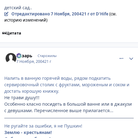
детский сад..
Отредактировано
7 Ноября, 2004
21 г
от D'Hife
(см.
историю изменений)
Цитата
comment_145251
Статистика автора
Лазарь
Старожилы
7 Ноября, 2004
21 г
Налить в ванную горячей воды, рядом подкатить
сервировочный столик с фруктами, мороженым и соком и
достать хорошую книжку.
Не трави душу!!!
Особенно класно посидеть в большой ванне или в джакузи
с девушками. Перечисленное выше прилагается...
Не ругайте за ошибки, я не Пушкин!
Землю - крестьянам!