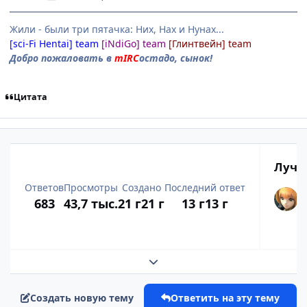
Жили - были три пятачка: Них, Нах и Нунах...
[sci-Fi Hentai] team
[iNdiGo] team
[Глинтвейн] team
Добро пожаловать в
mIRC
остадо, сынок!
Цитата
Лучш
Ответов
Просмотры
Создано
Последний ответ
683
43,7 тыс.
21 г
21 г
13 г
13 г
Развернуть обзор темы
Создать новую тему
Ответить на эту тему