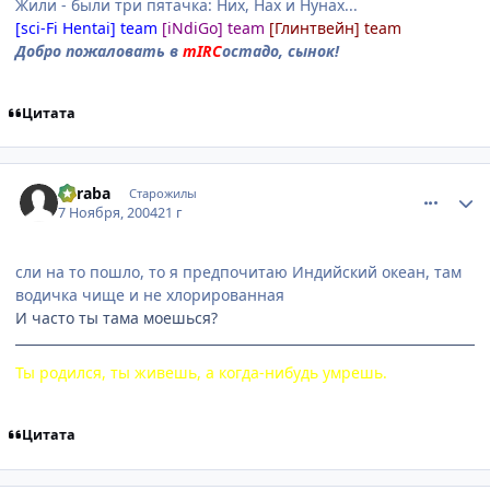
Жили - были три пятачка: Них, Нах и Нунах...
[sci-Fi Hentai] team
[iNdiGo] team
[Глинтвейн] team
Добро пожаловать в
mIRC
остадо, сынок!
Цитата
comment_145101
Статистика автора
Suraba
Старожилы
7 Ноября, 2004
21 г
сли на то пошло, то я предпочитаю Индийский океан, там
водичка чище и не хлорированная
И часто ты тама моешься?
Ты родился, ты живешь, а когда-нибудь умрешь.
Цитата