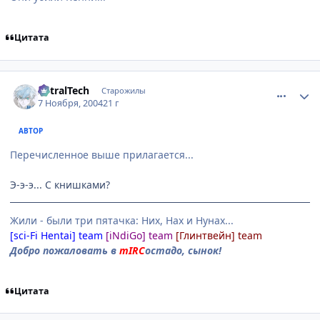
Цитата
comment_145255
Статистика автора
AstralTech
Старожилы
7 Ноября, 2004
21 г
АВТОР
Перечисленное выше прилагается...
Э-э-э... С книшками?
Жили - были три пятачка: Них, Нах и Нунах...
[sci-Fi Hentai] team
[iNdiGo] team
[Глинтвейн] team
Добро пожаловать в
mIRC
остадо, сынок!
Цитата