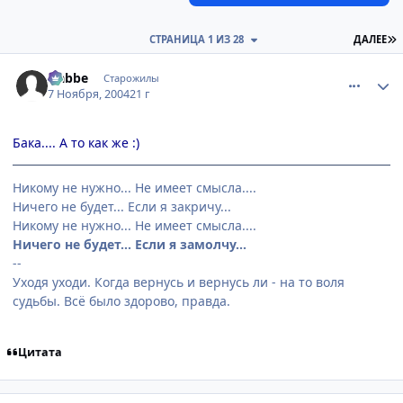
П
СТРАНИЦА 1 ИЗ 28
ДАЛЕЕ
comment_145087
Статистика автора
Nabbe
Старожилы
7 Ноября, 2004
21 г
Бака.... А то как же :)
Никому не нужно... Не имеет смысла....
Ничего не будет... Если я закричу...
Никому не нужно... Не имеет смысла....
Ничего не будет... Если я замолчу...
--
Уходя уходи. Когда вернусь и вернусь ли - на то воля
судьбы. Всё было здорово, правда.
Цитата
comment_145090
Статистика автора