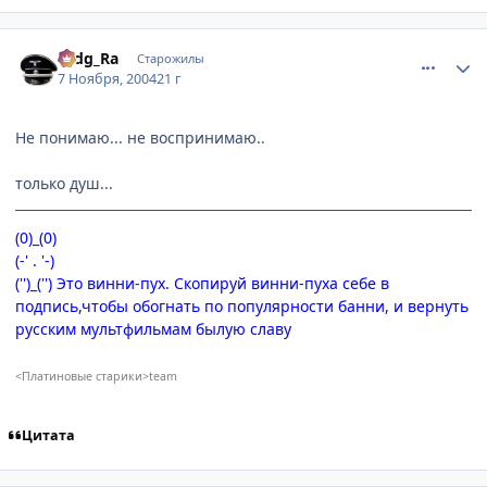
comment_145288
Статистика автора
Hidg_Ra
Старожилы
7 Ноября, 2004
21 г
Не понимаю... не воспринимаю..
только душ...
(0)_(0)
(-' . '-)
('')_('') Это винни-пух. Скопируй винни-пуха себе в
подпись,чтобы обогнать по популярности банни, и вернуть
русским мультфильмам былую славу
<Платиновые старики>team
Цитата