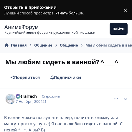
Перейти к содержимому
Открыть в приложении
×
З
Лучший способ просмотра.
Узнать больше
.
АнимеФорум
Войти
Крупнейший аниме-форум на русскоязычной площадке
Главная
Общение
Общение
Мы любим сидеть в ванн
Мы любим сидеть в ванной? ^____^
Поделиться
Подписчики
comment_145085
Статистика автора
AstralTech
Старожилы
7 Ноября, 2004
21 г
В ванне можно послушать плеер, почитать книжку или
мангу, просто уснуть :) Я очень люблю сидеть в ванной. С
пеной *__*. А вы? B)