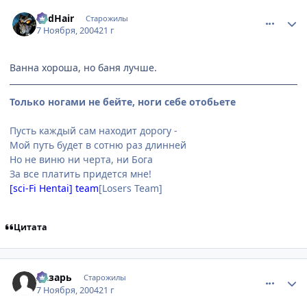
comment_145298
Статистика автора
RedHair
Старожилы
7 Ноября, 2004
21 г
Ванна хороша, но баня лучше.
Только ногами не бейте, ноги себе отобьете
Пусть каждый сам находит дорогу -
Мой путь будет в сотню раз длинней
Но не виню ни черта, ни Бога
За все платить придется мне!
[sci-Fi Hentai] team
[Losers Team]
Цитата
comment_145304
Статистика автора
Лазарь
Старожилы
7 Ноября, 2004
21 г