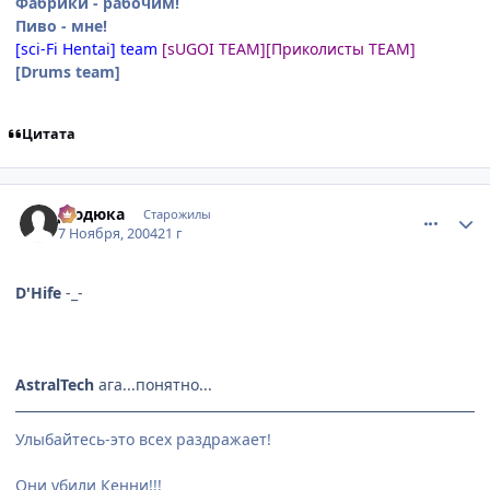
Фабрики - рабочим!
Пиво - мне!
[sci-Fi Hentai] team
[sUGOI TEAM]
[Приколисты TEAM]
[Drums team]
Цитата
comment_145253
Статистика автора
Дюдюка
Старожилы
7 Ноября, 2004
21 г
D'Hife
-_-
AstralTech
ага...понятно...
Улыбайтесь-это всех раздражает!
Они убили Кенни!!!