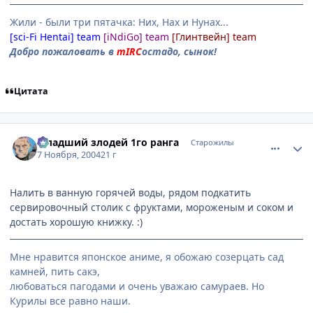
Жили - были три пятачка: Них, Нах и Нунах...
[sci-Fi Hentai] team
[iNdiGo] team
[Глинтвейн] team
Добро пожаловать в
mIRC
остадо, сынок!
Цитата
comment_145110
Статистика автора
Младший злодей 1го ранга
Старожилы
7 Ноября, 2004
21 г
Налить в ванную горячей воды, рядом подкатить
сервировочный столик с фруктами, мороженым и соком и
достать хорошую книжку. :)
Мне нравится японское аниме, я обожаю созерцать сад
камней, пить сакэ,
любоваться пагодами и очень уважаю самураев. Но
Курилы все равно наши.