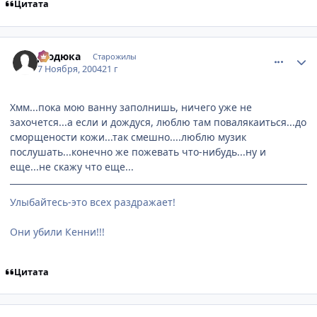
Цитата
comment_145211
Статистика автора
Дюдюка
Старожилы
7 Ноября, 2004
21 г
Хмм...пока мою ванну заполнишь, ничего уже не
захочется...а если и дождуся, люблю там повалякаиться...до
сморщености кожи...так смешно....люблю музик
послушать...конечно же пожевать что-нибудь...ну и
еще...не скажу что еще...
Улыбайтесь-это всех раздражает!
Они убили Кенни!!!
Цитата
comment_145233
Статистика автора