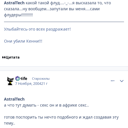
AstralTech
какой такой флуд....-_-...я высказала то, что
сказала...ну вообщем...запутали вы меня....сами
флудеры!!!!!!!!!!
Улыбайтесь-это всех раздражает!
Они убили Кенни!!!
Цитата
comment_145241
Статистика автора
D'Hife
Старожилы
7 Ноября, 2004
21 г
AstralTech
а что тут думать - секс он и в африке секс..
готов поспорить ты нечто подобного и ждал создавая эту
тему..