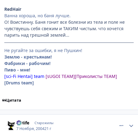
RedHair
Ванна хороша, но баня лучше.
О! Воистинну. Баня гонит все болезни из тела и поле не
чувствуешь себя свежим и ТАКИМ чистым. что хочется
парить над грешной землей...
Не ругайте за ошибки, я не Пушкин!
Землю - крестьянам!
Фабрики - рабочим!
Пиво - мне!
[sci-Fi Hentai] team
[sUGOI TEAM]
[Приколисты TEAM]
[Drums team]
Цитата
comment_145309
Статистика автора
D'Hife
Старожилы
7 Ноября, 2004
21 г