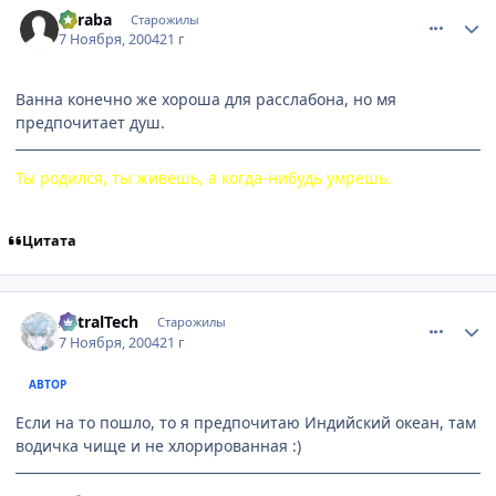
Suraba
Старожилы
7 Ноября, 2004
21 г
Ванна конечно же хороша для расслабона, но мя
предпочитает душ.
Ты родился, ты живешь, а когда-нибудь умрешь.
Цитата
comment_145092
Статистика автора
AstralTech
Старожилы
7 Ноября, 2004
21 г
АВТОР
Если на то пошло, то я предпочитаю Индийский океан, там
водичка чище и не хлорированная :)