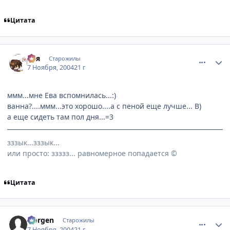
Цитата
comment_145117
Статистика автора
Ася
Старожилы
7 Ноября, 2004
21 г
ммм...мне Ева вспомнилась...:)
ванна?....ммм...это хорошо....а с пеной еще лучше... B)
а еще сидеть там пол дня...=3
зззык...зззык...
или просто: ззззз... равномерное попадается ©
Цитата
comment_145130
Статистика автора
Norgen
Старожилы
7 Ноября, 2004
21 г