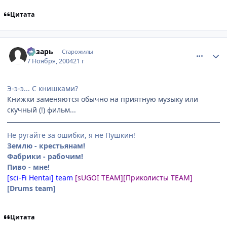
Цитата
comment_145268
Статистика автора
Лазарь
Старожилы
7 Ноября, 2004
21 г
Э-э-э... С книшками?
Книжки заменяются обычно на приятную музыку или
скучный (!) фильм...
Не ругайте за ошибки, я не Пушкин!
Землю - крестьянам!
Фабрики - рабочим!
Пиво - мне!
[sci-Fi Hentai] team
[sUGOI TEAM]
[Приколисты TEAM]
[Drums team]
Цитата