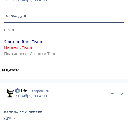
только душ
o:kami
Smoking Rum Team
Циркуль Team
Платиновые Старики Team
Цитата
comment_145175
Статистика автора
D'Hife
Старожилы
7 Ноября, 2004
21 г
ванна.. хмм неееее..
Душ..