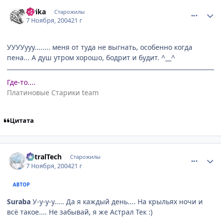
comment_145107
Статистика автора
Ririka
Старожилы
7 Ноября, 2004
21 г
УУУУууу........ меня от туда не выгнать, особенно когда
пена... А душ утром хорошо, бодрит и будит. ^__^
Где-то....
Платиновые Старики team
Цитата
comment_145108
Статистика автора
AstralTech
Старожилы
7 Ноября, 2004
21 г
АВТОР
Suraba
У-у-у-у..... Да я каждый день.... На крыльях ночи и
всё такое.... Не забывай, я же Астрал Тек :)