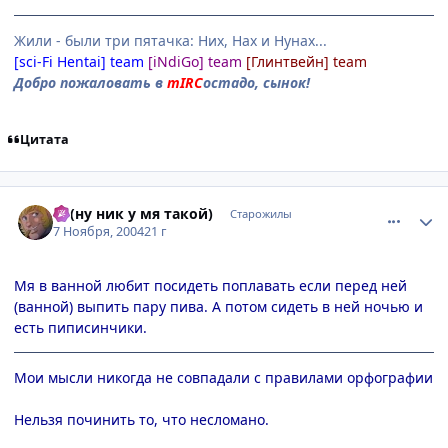
Жили - были три пятачка: Них, Нах и Нунах...
[sci-Fi Hentai] team
[iNdiGo] team
[Глинтвейн] team
Добро пожаловать в
mIRC
остадо, сынок!
Цитата
comment_145265
Статистика автора
Pj (ну ник у мя такой)
Старожилы
7 Ноября, 2004
21 г
Мя в ванной любит посидеть поплавать если перед ней
(ванной) выпить пару пива. А потом сидеть в ней ночью и
есть пиписинчики.
Мои мысли никогда не совпадали с правилами орфографии
Нельзя починить то, что несломано.