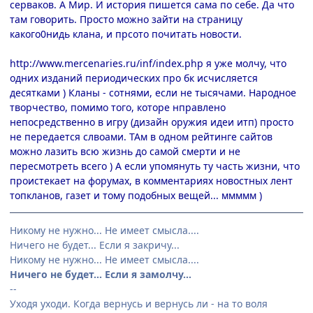
серваков. А Мир. И история пишется сама по себе. Да что
там говорить. Просто можно зайти на страницу
какого0нидь клана, и прсото почитать новости.
http://www.mercenaries.ru/inf/index.php
я уже молчу, что
одних изданий периодических про бк исчисляется
десятками ) Кланы - сотнями, если не тысячами. Народное
творчество, помимо того, которе нправлено
непосредственно в игру (дизайн оружия идеи итп) просто
не передается слвоами. ТАм в одном рейтинге сайтов
можно лазить всю жизнь до самой смерти и не
пересмотреть всего ) А если упомянуть ту часть жизни, что
проистекает на форумах, в комментариях новостных лент
топкланов, газет и тому подобных вещей... ммммм )
Никому не нужно... Не имеет смысла....
Ничего не будет... Если я закричу...
Никому не нужно... Не имеет смысла....
Ничего не будет... Если я замолчу...
--
Уходя уходи. Когда вернусь и вернусь ли - на то воля