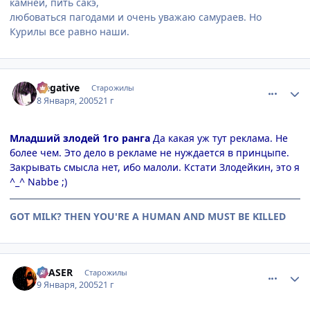
камней, пить сакэ,
любоваться пагодами и очень уважаю самураев. Но
Курилы все равно наши.
comment_215181
Статистика автора
Negative
Старожилы
8 Января, 2005
21 г
Младший злодей 1го ранга
Да какая уж тут реклама. Не
более чем. Это дело в рекламе не нуждается в принцыпе.
Закрывать смысла нет, ибо малоли. Кстати Злодейкин, это я
^_^ Nabbe ;)
GOT MILK? THEN YOU'RE A HUMAN AND MUST BE KILLED
comment_215412
Статистика автора
ERASER
Старожилы
9 Января, 2005
21 г