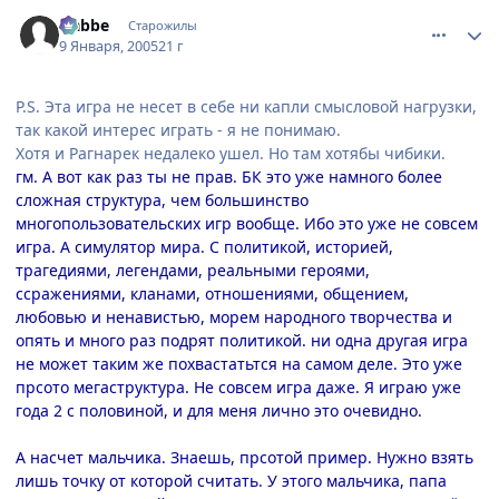
comment_215980
Статистика автора
Nabbe
Старожилы
9 Января, 2005
21 г
P.S. Эта игра не несет в себе ни капли смысловой нагрузки,
так какой интерес играть - я не понимаю.
Хотя и Рагнарек недалеко ушел. Но там хотябы чибики.
гм. А вот как раз ты не прав. БК это уже намного более
сложная структура, чем большинство
многопользовательских игр вообще. Ибо это уже не совсем
игра. А симулятор мира. С политикой, историей,
трагедиями, легендами, реальными героями,
ссражениями, кланами, отношениями, общением,
любовью и ненавистью, морем народного творчества и
опять и много раз подрят политикой. ни одна другая игра
не может таким же похвастатьтся на самом деле. Это уже
прсото мегаструктура. Не совсем игра даже. Я играю уже
года 2 с половиной, и для меня лично это очевидно.
А насчет мальчика. Знаешь, прсотой пример. Нужно взять
лишь точку от которой считать. У этого мальчика, папа