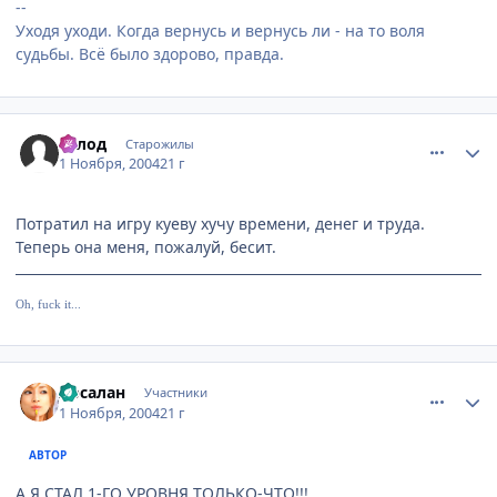
--
Уходя уходи. Когда вернусь и вернусь ли - на то воля
судьбы. Всё было здорово, правда.
comment_137111
Статистика автора
Голод
Старожилы
1 Ноября, 2004
21 г
Потратил на игру куеву хучу времени, денег и труда.
Теперь она меня, пожалуй, бесит.
Oh, fuck it...
comment_137183
Статистика автора
Арсалан
Участники
1 Ноября, 2004
21 г
АВТОР
А Я СТАЛ 1-ГО УРОВНЯ ТОЛЬКО-ЧТО!!!