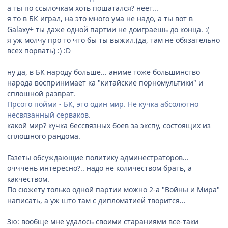
а ты по ссылочкам хоть пошатался? неет...
я то в БК играл, на это много ума не надо, а ты вот в
Galaxy+ ты даже одной партии не доиграешь до конца. :(
я уж молчу про то что бы ты выжил.(да, там не обязательно
всех порвать) :) :D
ну да, в БК народу больше... аниме тоже большинство
народа воспринимает ка "китайские порномультики" и
сплошной разврат.
Прсото пойми - БК, это один мир. Не кучка абсолютно
несвязанный серваков.
какой мир? кучка бессвязных боев за экспу, состоящих из
сплошного рандома.
Газеты обсуждающие политику админестраторов...
очччень интересно?.. надо не количеством брать, а
какчеством.
По сюжету только одной партии можно 2-а "Войны и Мира"
написать, а уж што там с дипломатией творится...
Зю: вообще мне удалось своими стараниями все-таки