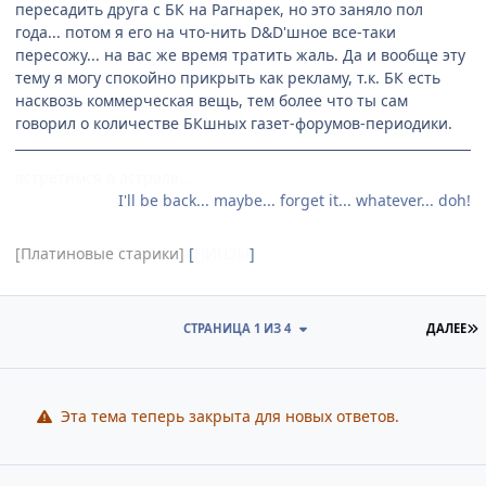
пересадить друга с БК на Рагнарек, но это заняло пол
года... потом я его на что-нить D&D'шное все-таки
пересожу... на вас же время тратить жаль. Да и вообще эту
тему я могу спокойно прикрыть как рекламу, т.к. БК есть
насквозь коммерческая вещь, тем более что ты сам
говорил о количестве БКшных газет-форумов-периодики.
встретимся в астрале…
I'll be back... maybe... forget it... whatever... doh!
[Платиновые старики]
[
НИНЗЫ
]
П
СТРАНИЦА 1 ИЗ 4
ДАЛЕЕ
Эта тема теперь закрыта для новых ответов.