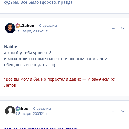
судьбы. Всё было здорово, правда.
comment_216164
Статистика автора
s.k.3aken
Старожилы
9 Января, 2005
21 г
Nabbe
а какой у тебя уровень?...
и можеж ли ты помоч мне с начальным папиталом...
обещаюсь все отдать... =)
"Все вы могли бы, но перестали давно — И за##ись" (с)
Летов
comment_216170
Статистика автора
Nabbe
Старожилы
9 Января, 2005
21 г