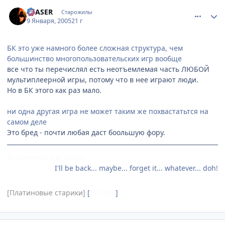
comment_216094
Статистика автора
ERASER
Старожилы
9 Января, 2005
21 г
БК это уже намного более сложная структура, чем
большинство многопользовательских игр вообще
все что ты перечислял есть неотъемлемая часть ЛЮБОЙ
мультиплеерной игры, потому что в нее играют люди.
Но в БК этого как раз мало.
ни одна другая игра не может таким же похвастатьтся на
самом деле
Это бред - почти любая даст боольшую фору.
встретимся в астрале…
I'll be back... maybe... forget it... whatever... doh!
[Платиновые старики]
[
НИНЗЫ
]
comment_216102
Статистика автора