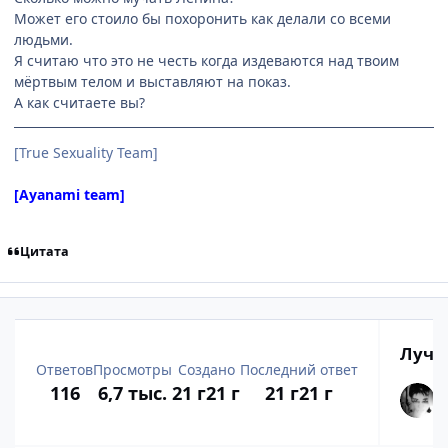
Может его стоило бы похоронить как делали со всеми
людьми.
Я считаю что это не честь когда издеваются над твоим
мёртвым телом и выставляют на показ.
А как считаете вы?
[True Sexuality Team]
[Ayanami team]
Цитата
Лучш
Ответов
Просмотры
Создано
Последний ответ
116
6,7 тыс.
21 г
21 г
21 г
21 г