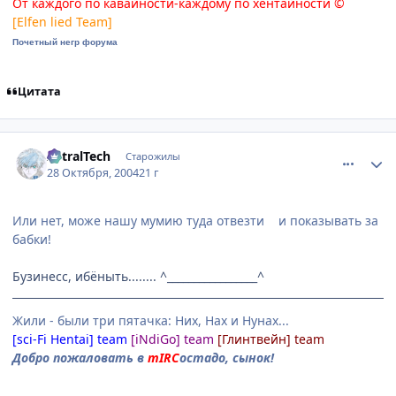
От каждого по кавайности-каждому по хентайности ©
[Elfen lied Team]
Почетный негр форума
Цитата
comment_134129
Статистика автора
AstralTech
Старожилы
28 Октября, 2004
21 г
Или нет, може нашу мумию туда отвезти и показывать за
бабки!
Бузинесс, ибёныть........ ^_________________^
Жили - были три пятачка: Них, Нах и Нунах...
[sci-Fi Hentai] team
[iNdiGo] team
[Глинтвейн] team
Добро пожаловать в
mIRC
остадо, сынок!