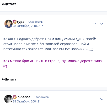
Цитата
comment_134057
Статистика автора
сакура
Старожилы
28 Октября, 2004
21 г
Какая ты однако добрая! Прям вижу очами души своей:
стоит Мара в маске с бензопилой окровавленной и
патетично так заявляет, мол, все вы тут Вовочки!))))))))
Как можно бросить пить в стране, где молоко дороже пива?
(с)
Цитата
comment_134062
Статистика автора
Non-Sense
Старожилы
28 Октября, 2004
21 г