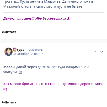
трогать... Пусть лежит в Мавзолее. Да и некого пока в
Мавзолей класть, а свято место пусто не бывает...
Делаю, что хачу!!! Ибо бессовестная Я.
Цитата
comment_134028
Статистика автора
сакура
Старожилы
28 Октября, 2004
21 г
Мара
а давай через десяток лет туда Владимирыча
упакуем? )))
Как можно бросить пить в стране, где молоко дороже пива?
(с)
Цитата