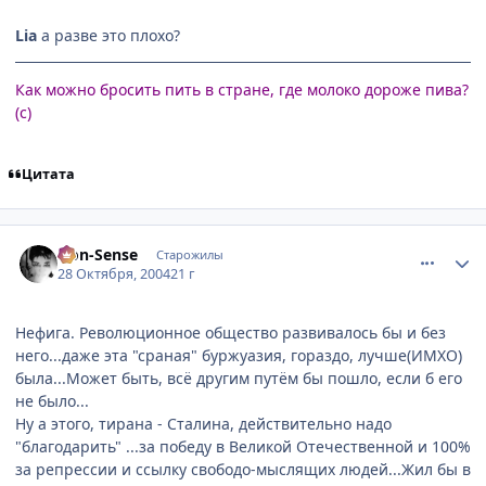
Lia
а разве это плохо?
Как можно бросить пить в стране, где молоко дороже пива?
(с)
Цитата
comment_134078
Статистика автора
Non-Sense
Старожилы
28 Октября, 2004
21 г
Нефига. Революционное общество развивалось бы и без
него...даже эта "сраная" буржуазия, гораздо, лучше(ИМХО)
была...Может быть, всё другим путём бы пошло, если б его
не было...
Ну а этого, тирана - Сталина, действительно надо
"благодарить" ...за победу в Великой Отечественной и 100%
за репрессии и ссылку свободо-мыслящих людей...Жил бы в