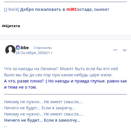
[J-Rock]
Добро пожаловать в
mIRC
остадо, сынок!
Цитата
comment_134073
Статистика автора
Nabbe
Старожилы
28 Октября, 2004
21 г
Что за наезды на Ленина?. Может быть если бы его не6
было мы бы до сих пор при каком нибудь царе жили.
А что, разве плохо? :) Но наезды и правда глупые. равно как
и тема не о том.
Никому не нужно... Не имеет смысла....
Ничего не будет... Если я закричу...
Никому не нужно... Не имеет смысла....
Ничего не будет... Если я замолчу...
--