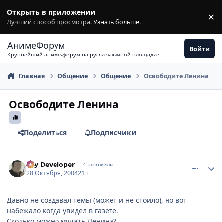
Перейти к содержимому
Открыть в приложении
×
З
Лучший способ просмотра.
Узнать больше
.
АнимеФорум
Войти
Крупнейший аниме-форум на русскоязычной площадке
Главная
Общение
Общение
Освободите Ленина
Освободите Ленина
Поделиться
Подписчики
comment_134017
Статистика автора
Psy Developer
Старожилы
28 Октября, 2004
21 г
Давно не создавал темы (может и не стоило), но вот
набежало когда увидел в газете.
Сколько можно мучать Ленина?