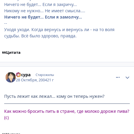
Ничего не будет... Если я закричу...
Никому не нужно... Не имеет смысла....
Ничего не будет... Если я замолчу...
--
Уходя уходи. Когда вернусь и вернусь ли - на то воля
судьбы. Всё было здорово, правда.
Цитата
comment_134021
Статистика автора
сакура
Старожилы
28 Октября, 2004
21 г
Пусть лежит как лежал... кому он теперь нужен?
Как можно бросить пить в стране, где молоко дороже пива?
(с)