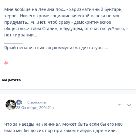
Мне вообще на Ленина пох...- харизматичный бунтарь,
херов...Ничего кроме социалистической власти не мог
придумать...=(...Нет, чтоб сразу - демокритическое
общество...чтобы Сталин, в будущем, от счастья ус*ался, -
нет тиррании...
__________
Ярый ненавистник соц.коммунизма-диктатуры....
神
Цитата
comment_134070
Статистика автора
Lia
Старожилы
28 Октября, 2004
21 г
Что за наезды на Ленина?. Может быть если бы его не6
было мы бы до сих пор при каком нибудь царе жили.