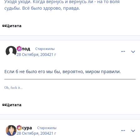
Уходя уходи. Когда вернусь и вернусь ли - на то воля
судьбы. Всё было здорово, правда.
Цитата
comment_134074
Статистика автора
Голод
Старожилы
28 Октября, 2004
21 г
Если б не было его мы бы, вероятно, миром правили.
Oh, fuck it...
Цитата
comment_134075
Статистика автора
сакура
Старожилы
28 Октября, 2004
21 г