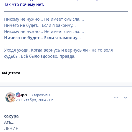
Так что почему нет.
Никому не нужно... Не имеет смысла....
Ничего не будет... Если я закричу...
Никому не нужно... Не имеет смысла....
Ничего не будет... Если я замолчу...
--
Уходя уходи. Когда вернусь и вернусь ли - на то воля
судьбы. Всё было здорово, правда.
Цитата
comment_134049
Статистика автора
Мара
Старожилы
28 Октября, 2004
21 г
сакура
Ага...
ЛЕНИН