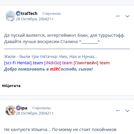
comment_134026
Статистика автора
AstralTech
Старожилы
28 Октября, 2004
21 г
Да пускай валяется, энтертеймент блин, для туррыстофф.
Давайте лучше воскресим Сталина ^_________^
Жили - были три пятачка: Них, Нах и Нунах...
[sci-Fi Hentai] team
[iNdiGo] team
[Глинтвейн] team
Добро пожаловать в
mIRC
остадо, сынок!
Цитата
comment_134027
Статистика автора
Мара
Старожилы
28 Октября, 2004
21 г
Не кантуюте Ильича... По-моему не стоит покойников