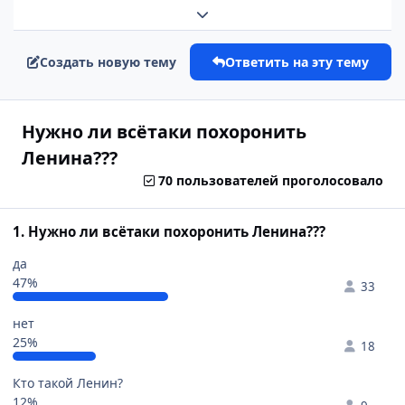
Развернуть обзор темы
Создать новую тему
Ответить на эту тему
Нужно ли всётаки похоронить
Ленина???
70 пользователей проголосовало
1. Нужно ли всётаки похоронить Ленина???
да
47%
33
нет
25%
18
Кто такой Ленин?
12%