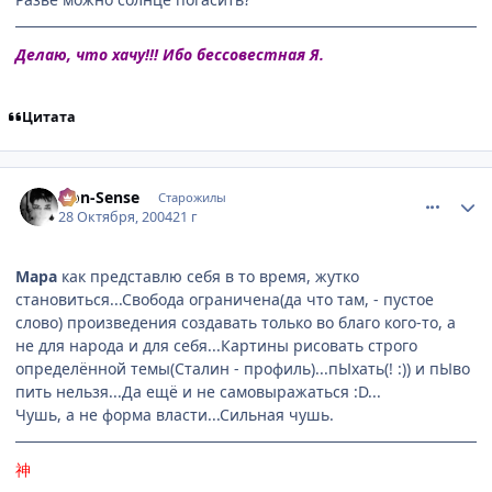
Делаю, что хачу!!! Ибо бессовестная Я.
Цитата
comment_134082
Статистика автора
Non-Sense
Старожилы
28 Октября, 2004
21 г
Мара
как представлю себя в то время, жутко
становиться...Свобода ограничена(да что там, - пустое
слово) произведения создавать только во благо кого-то, а
не для народа и для себя...Картины рисовать строго
определённой темы(Сталин - профиль)...пЫхать(! :)) и пЫво
пить нельзя...Да ещё и не самовыражаться :D...
Чушь, а не форма власти...Сильная чушь.
神