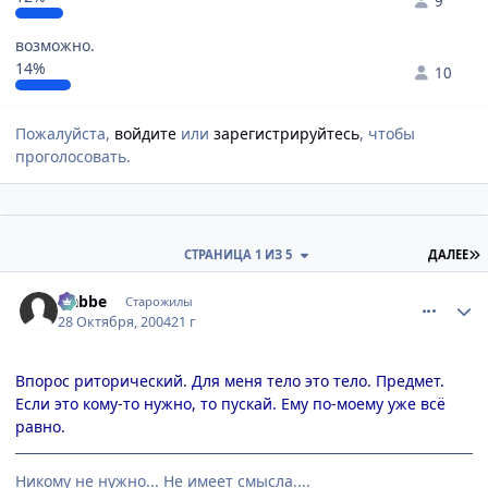
9
возможно.
14%
10
Пожалуйста,
войдите
или
зарегистрируйтесь
, чтобы
проголосовать.
П
СТРАНИЦА 1 ИЗ 5
ДАЛЕЕ
comment_134020
Статистика автора
Nabbe
Старожилы
28 Октября, 2004
21 г
Впорос риторический. Для меня тело это тело. Предмет.
Если это кому-то нужно, то пускай. Ему по-моему уже всё
равно.
Никому не нужно... Не имеет смысла....