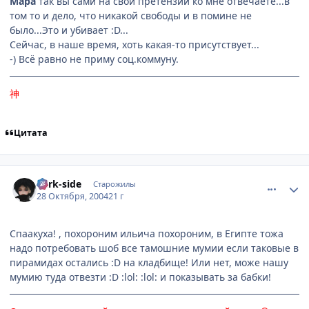
Мара
так вы сами на свои претензии ко мне отвечаете...в
том то и дело, что никакой свободы и в помине не
было...Это и убивает :D...
Сейчас, в наше время, хоть какая-то присутствует...
-) Всё равно не приму соц.коммуну.
神
Цитата
comment_134126
Статистика автора
dark-side
Старожилы
28 Октября, 2004
21 г
Спаакуха! , похороним ильича похороним, в Египте тожа
надо потребовать шоб все тамошние мумии если таковые в
пирамидах остались :D на кладбище! Или нет, може нашу
мумию туда отвезти :D :lol: :lol: и показывать за бабки!