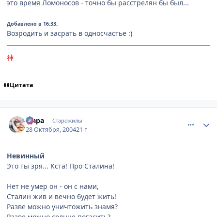
это время Ломоносов - точно бы расстрелян бы был...
Добавлено в 16:33:
Возродить и засрать в односчастье :)
神
Цитата
comment_134079
Статистика автора
Мара
Старожилы
28 Октября, 2004
21 г
Невинный
Это ты зря... Кста! Про Сталина!
Нет не умер он - он с нами,
Сталин жив и вечно будет жить!
Разве можно уничтожить знамя?
Разве можно солнце погасить?