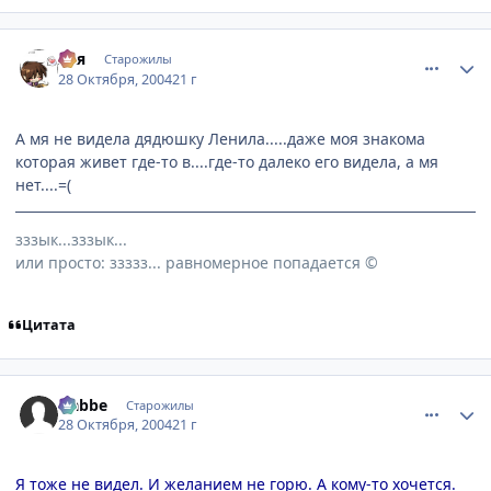
comment_134030
Статистика автора
Ася
Старожилы
28 Октября, 2004
21 г
А мя не видела дядюшку Ленила.....даже моя знакома
которая живет где-то в....где-то далеко его видела, а мя
нет....=(
зззык...зззык...
или просто: ззззз... равномерное попадается ©
Цитата
comment_134033
Статистика автора
Nabbe
Старожилы
28 Октября, 2004
21 г
Я тоже не видел. И желанием не горю. А кому-то хочется.