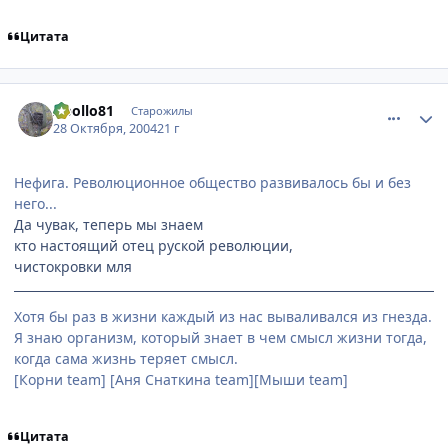
Цитата
comment_134106
Статистика автора
Apollo81
Старожилы
28 Октября, 2004
21 г
Нефига. Революционное общество развивалось бы и без
него...
Да чувак, теперь мы знаем
кто настоящий отец руской революции,
чистокровки мля
Хотя бы раз в жизни каждый из нас вываливался из гнезда.
Я знаю организм, который знает в чем смысл жизни тогда,
когда сама жизнь теряет смысл.
[Корни team] [Аня Снаткина team][Мыши team]
Цитата