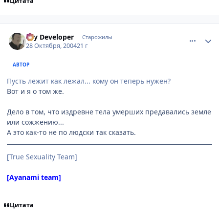
Цитата
comment_134024
Статистика автора
Psy Developer
Старожилы
28 Октября, 2004
21 г
АВТОР
Пусть лежит как лежал... кому он теперь нужен?
Вот и я о том же.
Дело в том, что издревне тела умерших предавались земле
или сожжению...
А это как-то не по людски так сказать.
[True Sexuality Team]
[Ayanami team]
Цитата