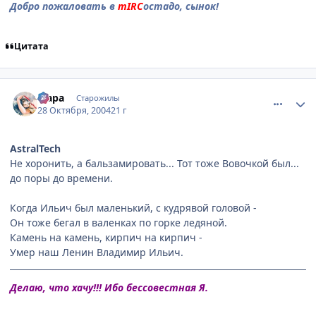
Добро пожаловать в
mIRC
остадо, сынок!
Цитата
comment_134053
Статистика автора
Мара
Старожилы
28 Октября, 2004
21 г
AstralTech
Не хоронить, а бальзамировать... Тот тоже Вовочкой был...
до поры до времени.
Когда Ильич был маленький, с кудрявой головой -
Он тоже бегал в валенках по горке ледяной.
Камень на камень, кирпич на кирпич -
Умер наш Ленин Владимир Ильич.
Делаю, что хачу!!! Ибо бессовестная Я.