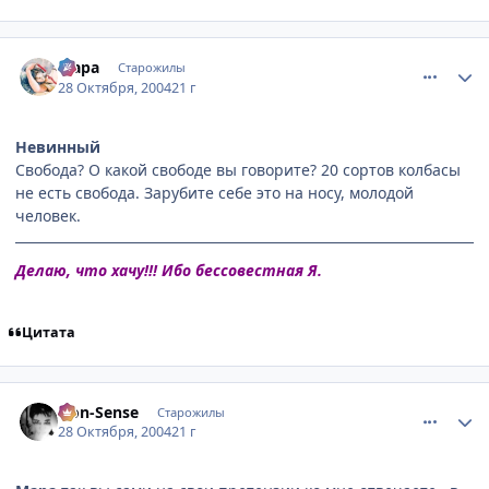
comment_134117
Статистика автора
Мара
Старожилы
28 Октября, 2004
21 г
Невинный
Свобода? О какой свободе вы говорите? 20 сортов колбасы
не есть свобода. Зарубите себе это на носу, молодой
человек.
Делаю, что хачу!!! Ибо бессовестная Я.
Цитата
comment_134121
Статистика автора
Non-Sense
Старожилы
28 Октября, 2004
21 г