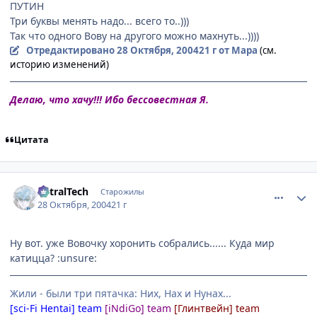
ПУТИН
Три буквы менять надо... всего то..)))
Так что одного Вову на другого можно махнуть...))))
Отредактировано
28 Октября, 2004
21 г
от Мара
(см.
историю изменений)
Делаю, что хачу!!! Ибо бессовестная Я.
Цитата
comment_134051
Статистика автора
AstralTech
Старожилы
28 Октября, 2004
21 г
Ну вот. уже Вовочку хоронить собрались...... Куда мир
катицца? :unsure:
Жили - были три пятачка: Них, Нах и Нунах...
[sci-Fi Hentai] team
[iNdiGo] team
[Глинтвейн] team