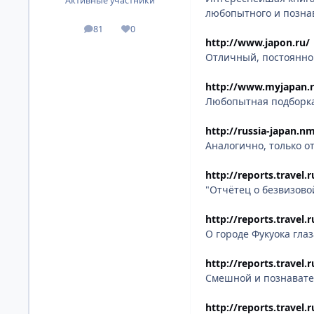
Активные участники
любопытного и позна
81
0
посты
Репутация
http://www.japon.ru/
Отличный, постоянно
http://www.myjapan.
Любопытная подборка 
http://russia-japan.nm
Аналогично, только о
http://reports.travel.
"Отчётец о безвизово
http://reports.travel.
О городе Фукуока гла
http://reports.travel
Смешной и познавател
http://reports.travel