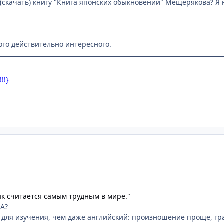
 (скачать) книгу "Книга японских обыкновений" Мещерякова? Я 
ого действительно интересного.
!!}
ык считается самым трудным в мире."
 А?
для изучения, чем даже английский: произношение проще, гр