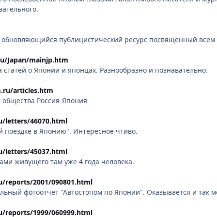
вательного.
 обновляющийся публицистический ресурс посвященный всем 
ru/Japan/mainjp.htm
статей о Японии и японцах. Разнообразно и познавательно.
.ru/articles.htm
т общества Россия-Япония
ru/letters/46070.html
й поездке в Японию". Интересное чтиво.
ru/letters/45037.html
зами живущего там уже 4 года человека.
.ru/reports/2001/090801.html
ьный фотоотчет "Автостопом по Японии". Оказывается и так м
.ru/reports/1999/060999.html