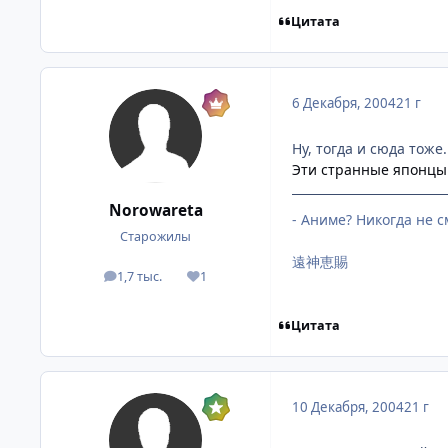
Цитата
6 Декабря, 2004
21 г
Ну, тогда и сюда тоже.
Эти странные японцы
Norowareta
- Аниме? Никогда не с
Старожилы
遠神恵賜
1,7 тыс.
1
посты
Репутация
Цитата
10 Декабря, 2004
21 г