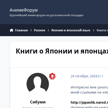
Перейти к содержимому
АнимеФорум
Крупнейший аниме-форум на русскоязычной площадке
Главная
Разное
Япония и японский язык
Книги 
Книги о Японии и японца
26 Октября, 2004
21 г
Интересно мне узнать
мной ссылками на эл
Сибуми
http://japanlib.narod
Интереснейшая книга 