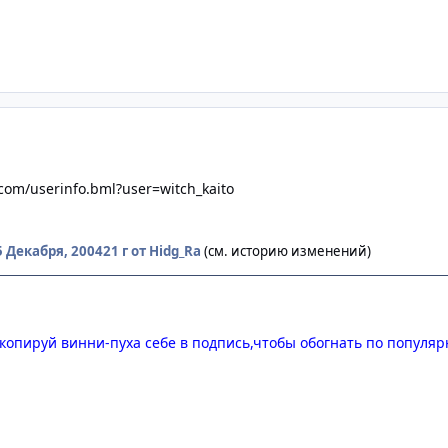
.com/userinfo.bml?user=witch_kaito
5 Декабря, 2004
21 г
от Hidg_Ra
(см. историю изменений)
ух. Скопируй винни-пуха себе в подпись,чтобы обогнать по попу