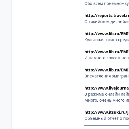
Обо всем понемножку
http://reports.travel
О токийском диснейле
http://www.lib.ru/E
Культовая книга сред
http://www.lib.ru/E
И немного совсем новы
http://www.lib.ru/EM
Впечатления эмигрант
http://www.livejourna
В режиме онлайн лай
Много, очень много ин
http://www.itsuki.ru/
Объемный отчет о пое