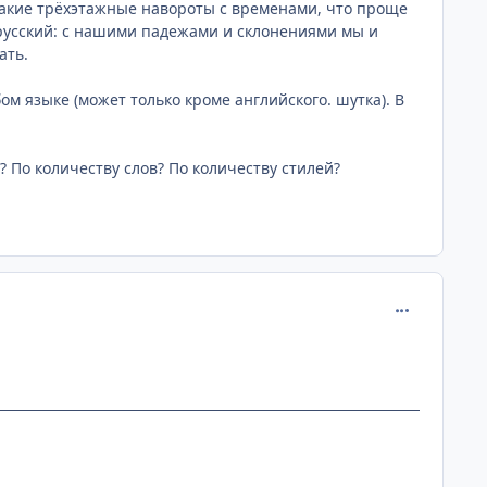
 такие трёхэтажные навороты с временами, что проще
 русский: с нашими падежами и склонениями мы и
ать.
ом языке (может только кроме английского. шутка). В
 По количеству слов? По количеству стилей?
comment_186