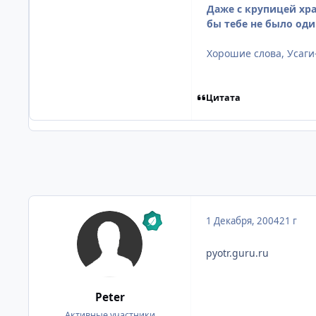
Даже с крупицей хра
бы тебе не было оди
Хорошие слова, Усаги-т
Цитата
1 Декабря, 2004
21 г
pyotr.guru.ru
Peter
Активные участники