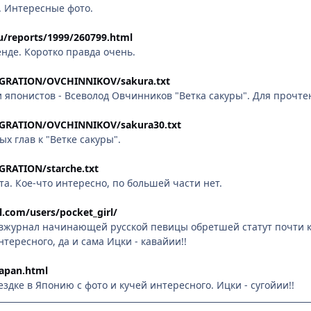
. Интересные фото.
.ru/reports/1999/260799.html
нде. Коротко правда очень.
MIGRATION/OVCHINNIKOV/sakura.txt
и японистов - Всеволод Овчинников "Ветка сакуры". Для прочтен
MIGRATION/OVCHINNIKOV/sakura30.txt
х глав к "Ветке сакуры".
IGRATION/starche.txt
а. Кое-что интересно, по большей части нет.
l.com/users/pocket_girl/
вжурнал начинающей русской певицы обретшей статут почти к
тересного, да и сама Ицки - кавайии!!
japan.html
здке в Японию с фото и кучей интересного. Ицки - сугойии!!