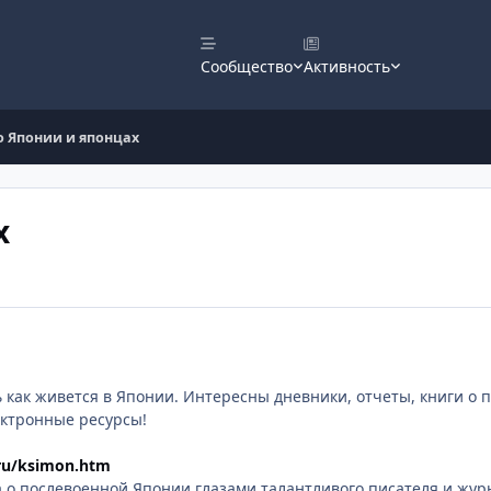
Сообщество
Активность
о Японии и японцах
х
 как живется в Японии. Интересны дневники, отчеты, книги о п
ектронные ресурсы!
.ru/ksimon.htm
о послевоенной Японии глазами талантливого писателя и журн