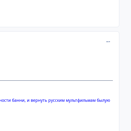
comment_181
лярности банни, и вернуть русским мультфильмам былую