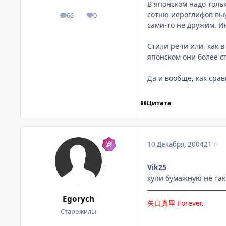
В японском надо толь
сотню иероглифов выу
66
0
посты
Репутация
сами-то не дружим. И
Стили речи или, как в
японском они более с
Да и вообще, как сра
Цитата
10 Декабря, 2004
21 г
Vik25
купи бумажную не так 
Egorych
矢口真里
Forever
.
Старожилы