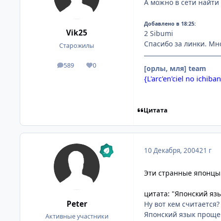
А можно в сети найти
Добавлено в 18:25:
Vik25
2 Sibumi
Спасибо за линки. Мн
Старожилы
589
0
посты
Репутация
[орлы, мля] team
{L'arc'en'ciel no ichiban!
Цитата
10 Декабря, 2004
21 г
Эти странные японцы
цитата: "Японский яз
Peter
Ну вот кем считается?
Японский язык проще 
Активные участники