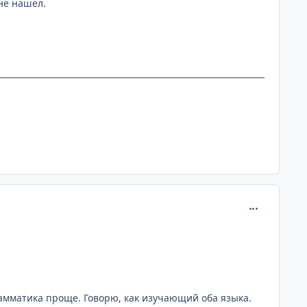
не нашел.
comment_186
амматика проще. Говорю, как изучающий оба языка.