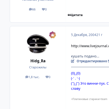
66
0
посты
Репутация
Цитата
5 Декабря, 2004
21 г
http://www.livejournal
кушать подано...
Hidg_Ra
Отредактировано
Старожилы
(0)_(0)
1,8 тыс.
0
(-' . '-)
посты
Репутация
('')_('') Это винни-п
славу
<Платиновые старики>team