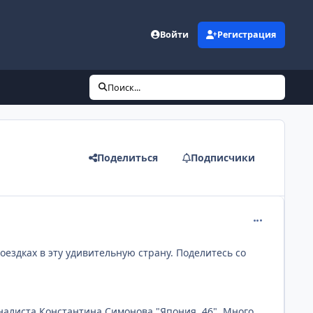
Войти
Регистрация
Поиск...
Поделиться
Подписчики
comment_131
оездках в эту удивительную страну. Поделитесь со
алиста Константина Симонова "Япония. 46". Много