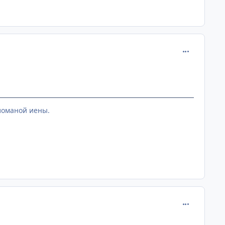
comment_182
 ломаной иены.
comment_186