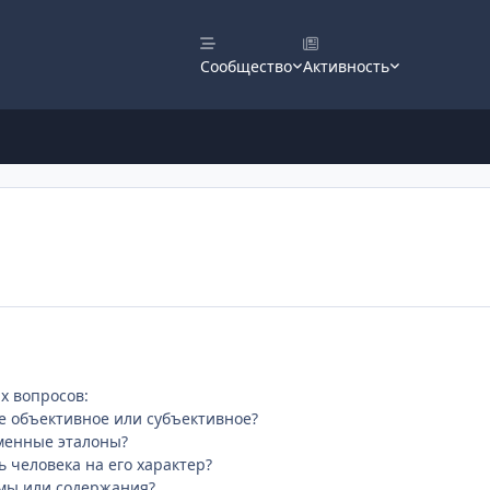
Сообщество
Активность
х вопросов:
ие объективное или субъективное?
еменные эталоны?
ь человека на его характер?
рмы или содержания?