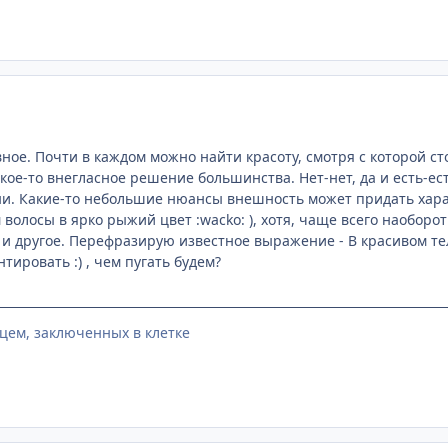
вное. Почти в каждом можно найти красоту, смотря с которой ст
какое-то внегласное решение большинства. Нет-нет, да и есть-е
пени. Какие-то небольшие нюансы внешность может придать хара
 волосы в ярко рыжий цвет :wacko: ), хотя, чаще всего наоборо
о и другое. Перефразирую известное выражение - В красивом те
ировать :) , чем пугать будем?
цем, заключенных в клетке