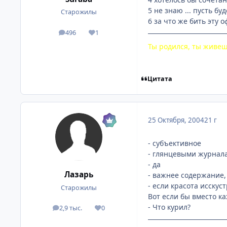
5 не знаю ... пусть буд
Старожилы
6 за что же бить эту 
496
1
посты
Репутация
Ты родился, ты живеш
Цитата
25 Октября, 2004
21 г
- субъективное
- глянцевыми журнал
- да
Лазарь
- важнее содержание,
- если красота исскуст
Старожилы
Вот если бы вместо ка
- Что курил?
2,9 тыс.
0
посты
Репутация