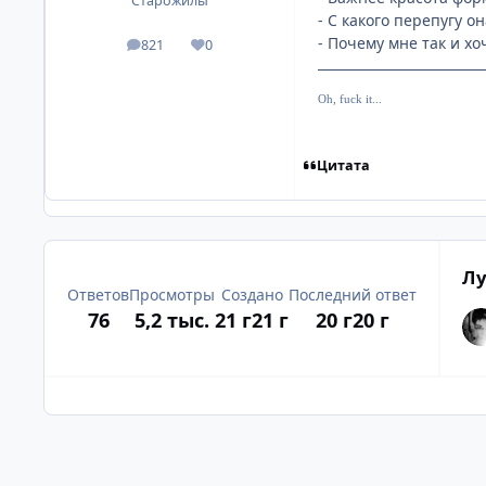
Старожилы
- С какого перепугу о
- Почему мне так и хо
821
0
посты
Репутация
Oh, fuck it...
Цитата
Лу
Ответов
Просмотры
Создано
Последний ответ
76
5,2 тыс.
21 г
21 г
20 г
20 г