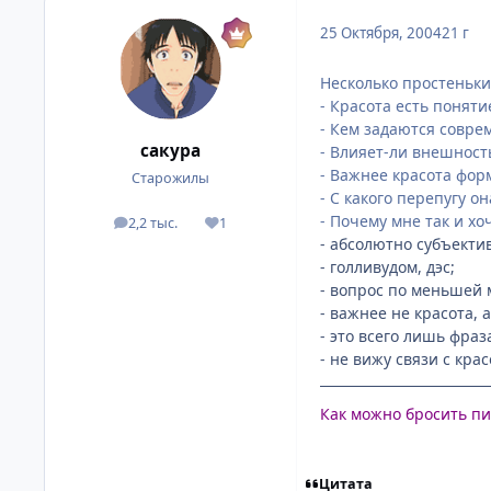
25 Октября, 2004
21 г
Несколько простеньки
- Красота есть понят
- Кем задаются совре
сакура
- Влияет-ли внешность
- Важнее красота фо
Старожилы
- С какого перепугу о
- Почему мне так и хоч
2,2 тыс.
1
посты
Репутация
- абсолютно субъекти
- голливудом, дэс;
- вопрос по меньшей 
- важнее не красота, а
- это всего лишь фраз
- не вижу связи с крас
Как можно бросить пит
Цитата