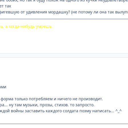
ет так
офигевшую от удивления мордашку? (не потому ли она так вылупи
ь, а когда-нибудь умрешь.
ами
 форма только потребляем и ничего не производит.
ра... ну там музыки, прозы, стихов. то запросто.
ждой войны заставить каждого солдата поэму написать... ^_^