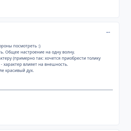
comment_130
ороны посмотреть :)
сть. Общее настроение на одну волну.
ктеру (примерно так: хочется приобрести толику
т - характер влияет на внешность.
ле красивый дух.