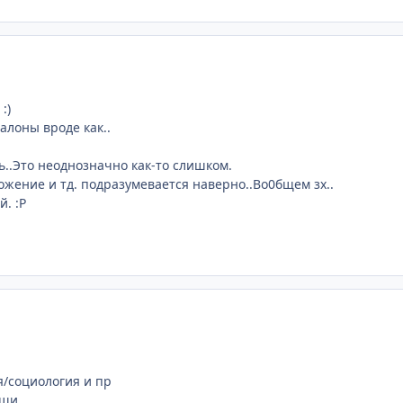
:)
талоны вроде как..
ь..Это неоднозначно как-то слишком.
ожение и тд. подразумевается наверно..Во0бщем зх..
й. :P
я/социология и пр
ещи