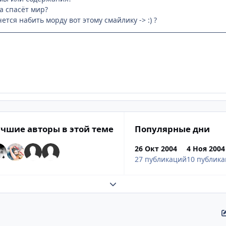
на спасёт мир?
чется набить морду вот этому смайлику -> :) ?
чшие авторы в этой теме
Популярные дни
26 Окт 2004
4 Ноя 2004
27 публикаций
10 публик
Развернуть обзор темы