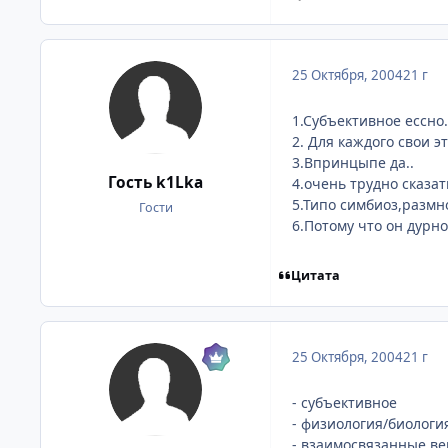
25 Октября, 2004
21 г
1.Субъективное ессно. 
2. Для каждого свои э
3.Впринцыпе да..
Гость k1Lka
4.очень трудно сказат
5.Типо симбиоз,размн
Гости
6.Потому что он дурно
Цитата
25 Октября, 2004
21 г
- субъективное
- физиология/биологи
- взаимосвязанные в