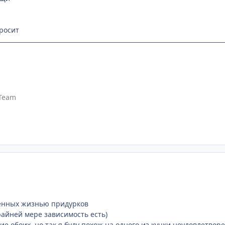
просит
Team
ренных жизнью придурков
райней мере зависимость есть)
ние обоих, но так я буду похож на одного из кучки неудовлетв