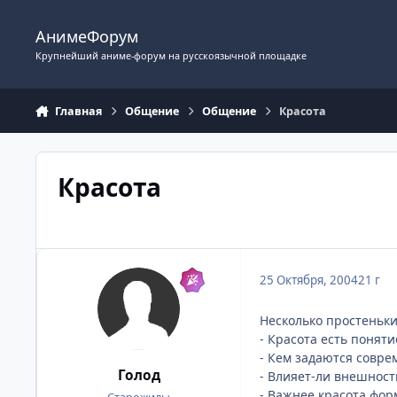
Перейти к содержимому
АнимеФорум
Крупнейший аниме-форум на русскоязычной площадке
Главная
Общение
Общение
Красота
Красота
25 Октября, 2004
21 г
Несколько простеньки
- Красота есть понят
- Кем задаются совр
Голод
- Влияет-ли внешност
- Важнее красота фо