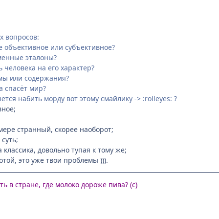
х вопросов:
ие объективное или субъективное?
менные эталоны?
 человека на его характер?
рмы или содержания?
на спасёт мир?
ется набить морду вот этому смайлику -> :rolleyes: ?
вное;
мере странный, скорее наоборот;
 суть;
а классика, довольно тупая к тому же;
отой, это уже твои проблемы ))).
ь в стране, где молоко дороже пива? (с)