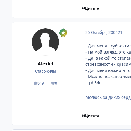
Цитата
25 Октября, 2004
21 г
- Для меня - субъекти
- На мой взгляд, это 
- Да, в какой-то сте
Alexiel
стревозности - красим
- Для меня важно и т
Старожилы
- Можно поэксперимент
- :ph34r:
519
0
посты
Репутация
Молюсь за диких серд
Цитата