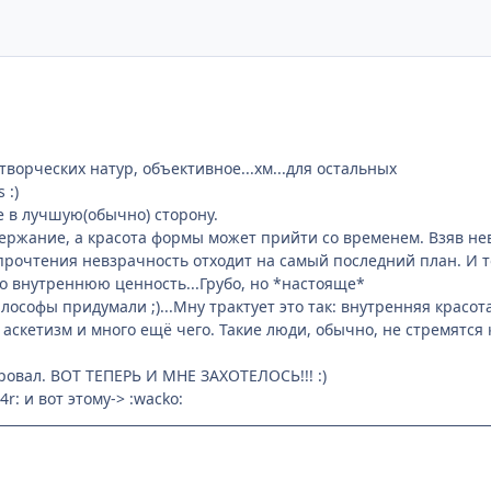
 творческих натур, объективное...хм...для остальных
 :)
не в лучшую(обычно) сторону.
содержание, а красота формы может прийти со временем. Взяв н
прочтения невзрачность отходит на самый последний план. И 
о внутреннюю ценность...Грубо, но *настояще*
лософы придумали ;)...Мну трактует это так: внутренняя красота
, аскетизм и много ещё чего. Такие люди, обычно, не стремят
ировал. ВОТ ТЕПЕРЬ И МНЕ ЗАХОТЕЛОСЬ!!! :)
4r: и вот этому-> :wacko: