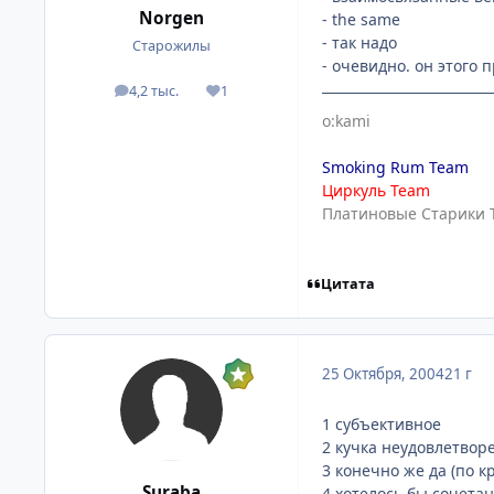
Norgen
- the same
- так надо
Старожилы
- очевидно. он этого 
4,2 тыс.
1
посты
Репутация
o:kami
Smoking Rum Team
Циркуль Team
Платиновые Старики 
Цитата
25 Октября, 2004
21 г
1 субъективное
2 кучка неудовлетво
3 конечно же да (по к
Suraba
4 хотелось бы сочета