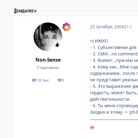
ПОСЛЕДНЯЯ СТРАНИЦА
1
2
3
4
ДАЛЕЕ
25 Октября, 2004
21 г
=) ИМХО
- 1. Субъективное для
- 2. СМИ...no comments
Non-Sense
- 3. Влияет...причём 
- 4. Кому как...Мне 
Старожилы
содержанием...после 
не представит реальн
1,6 тыс.
0
посты
Репутация
- 5. Это выражение фи
гордость, может быть
действительности.
- 6. Ты меня спровоц
Заодно и этому -> :ph3
神