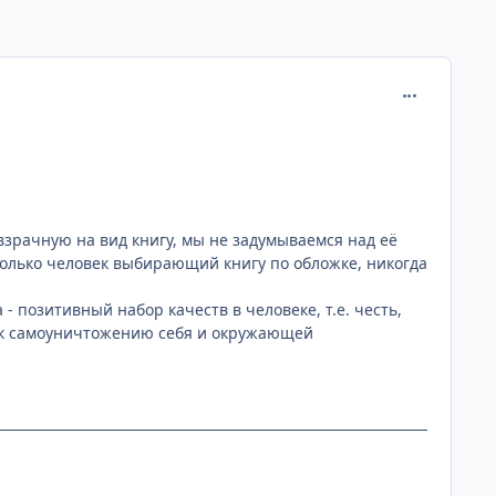
comment_130
евзрачную на вид книгу, мы не задумываемся над её
только человек выбирающий книгу по обложке, никогда
 - позитивный набор качеств в человеке, т.е. честь,
ся к самоуничтожению себя и окружающей