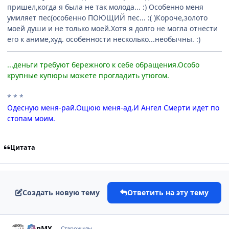
пришел,когда я была не так молода... :) Особенно меня
умиляет пес(особенно ПОЮЩИЙ пес... :( )Короче,золото
моей души и не только моей.Хотя я долго не могла отнести
его к аниме,худ. особенности несколько...необычны. :)
...деньги требуют бережного к себе обращения.Особо
крупные купюры можете прогладить утюгом.
* * *
Одесную меня-рай.Ощюю меня-ад.И Ангел Смерти идет по
стопам моим.
Цитата
Создать новую тему
Ответить на эту тему
comment_129406
Статистика автора
BBnMY
Старожилы