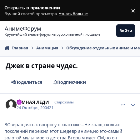
Перейти к содержимому
Открыть в приложении
×
З
Лучший способ просмотра.
Узнать больше
.
АнимеФорум
Войти
Крупнейший аниме-форум на русскоязычной площадке
Главная
Анимация
Обсуждение отдельных аниме и м
Джек в стране чудес.
Поделиться
Подписчики
comment_129186
Статистика автора
ТЕМНАЯ ЛЕДИ
Старожилы
24 Октября, 2004
21 г
ВОзвращаясь к вопросу о классике...Не знаю,сколько
поколений пережил этот шедевр аниме,но это-самый
золотой мульт моего детства.Вторым идет СМ,но он