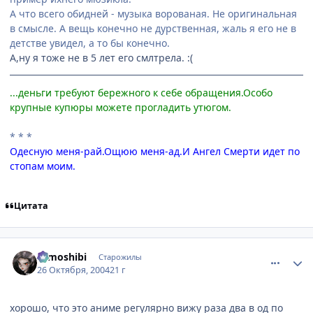
А что всего обидней - музыка ворованая. Не оригинальная
в смысле. А вещь конечно не дурственная, жаль я его не в
детстве увидел, а то бы конечно.
А,ну я тоже не в 5 лет его смлтрела. :(
...деньги требуют бережного к себе обращения.Особо
крупные купюры можете прогладить утюгом.
* * *
Одесную меня-рай.Ощюю меня-ад.И Ангел Смерти идет по
стопам моим.
Цитата
comment_131553
Статистика автора
tomoshibi
Старожилы
26 Октября, 2004
21 г
хорошо, что это аниме регулярно вижу раза два в од по