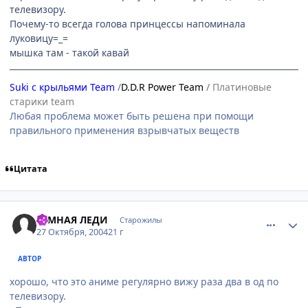
телевизору.
Почему-то всегда голова принцессы напоминала
луковицу=_=
мышка там - такой кавай
Suki с крыльями Team
/
D.D.R Power Team
/
Платиновые
старики team
Любая проблема может быть решена при помощи
правильного применения взрывчатых веществ
Цитата
comment_132950
Статистика автора
ТЕМНАЯ ЛЕДИ
Старожилы
27 Октября, 2004
21 г
АВТОР
хорошо, что это аниме регулярно вижу раза два в од по
телевизору.