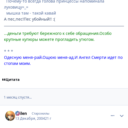
Почему-то всегда голова принцессы напоминала
луковицу=_=
мышка там - такой кавай
А пес,пес!Пес убойный!! :(
...деньги требуют бережного к себе обращения.Особо
крупные купюры можете прогладить утюгом.
* * *
Одесную меня-рай.Ощюю меня-ад.И Ангел Смерти идет по
стопам моим.
Цитата
1 месяц спустя...
comment_189342
Статистика автора
Sailen
Старожилы
13 Декабря, 2004
21 г