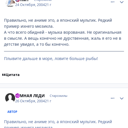
24 Октября, 2004
21 г
Правильно, не аниме это, а японский мультик. Редкий
пример ихнего мюзикла.
А что всего обидней - музыка ворованая. Не оригинальная
в смысле. А вещь конечно не дурственная, жаль я его не в
детстве увидел, а то бы конечно.
Плывите дальше в море, ловите больше рыбы!
Цитата
comment_131473
Статистика автора
ТЕМНАЯ ЛЕДИ
Старожилы
26 Октября, 2004
21 г
АВТОР
Правильно, не аниме это, а японский мультик. Редкий
пример ихнего мюзикла.