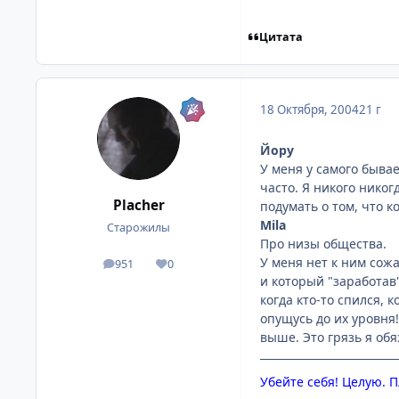
Цитата
18 Октября, 2004
21 г
Йору
У меня у самого бывае
часто. Я никого никог
Placher
подумать о том, что к
Mila
Старожилы
Про низы общества.
У меня нет к ним сожа
951
0
посты
Репутация
и который "заработав"
когда кто-то спился, 
опущусь до их уровня!
выше. Это грязь я обя
Убейте себя! Целую. 