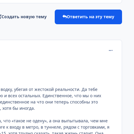
Создать новую тему
Ответить на эту тему
comment_122
водку, убегая от жестокой реальности. Да тебе
ою и всех остальных. Единственное, что мы о них
 единственное на что они теперь способны это
 хотя бы иногда.
, что «такое не одену», а она выпытывала, чем мне
е к входу в метро, в туннеле, рядом с торговками, я
15, хотя трудно сказать, такая жизнь старит. Она