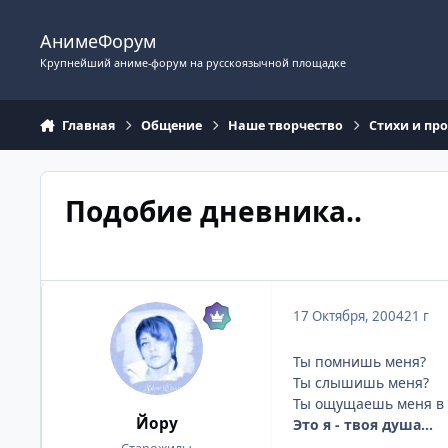
Перейти к содержимому
АнимеФорум
Крупнейший аниме-форум на русскоязычной площадке
Главная
Общение
Наше творчество
Стихи и пр
Подобие дневника..
17 Октября, 2004
21 г
Ты помнишь меня?
Ты слышишь меня?
Ты ощущаешь меня в 
Йору
Это я - твоя душа...