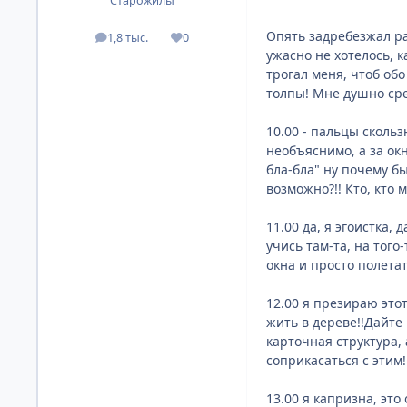
Старожилы
Опять задребезжал ра
1,8 тыс.
0
посты
Репутация
ужасно не хотелось, к
трогал меня, чтоб обо
толпы! Мне душно сред
10.00 - пальцы скольз
необъяснимо, а за ок
бла-бла" ну почему бы
возможно?!! Кто, кто мн
11.00 да, я эгоистка,
учись там-та, на того-
окна и просто полетат
12.00 я презираю этот
жить в дереве!!Дайте 
карточная структура, а
соприкасаться с этим!!!
13.00 я капризна, это