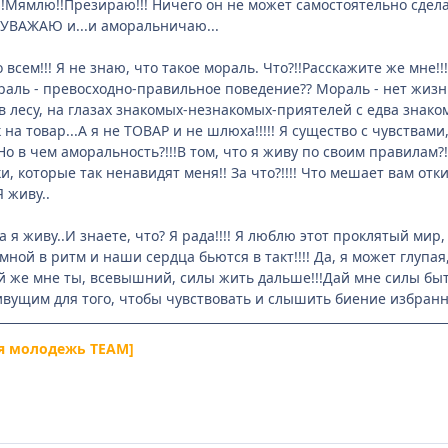
!!Мямлю!!Презираю!!! Ничего он не может самостоятельно сделат
!!НЕУВАЖАЮ и...и аморальничаю...
 всем!!! Я не знаю, что такое мораль. Что?!!Расскажите же мне!
раль - превосходно-правильное поведение?? Мораль - нет жизни
 лесу, на глазах знакомых-незнакомых-приятелей с едва знаком
на товар...А я не ТОВАР и не шлюха!!!!! Я существо с чувствами,
о в чем аморальность?!!!В том, что я живу по своим правилам?!!В
, которые так ненавидят меня!! За что?!!!! Что мешает вам отки
!Я живу..
.а я живу..И знаете, что? Я рада!!!! Я люблю этот проклятый мир
мной в ритм и наши сердца бьются в такт!!!! Да, я может глупа
дай же мне ты, всевышний, силы жить дальше!!!Дай мне силы бы
вущим для того, чтобы чувствовать и слышить биение избранных
я молодежь TEAM]