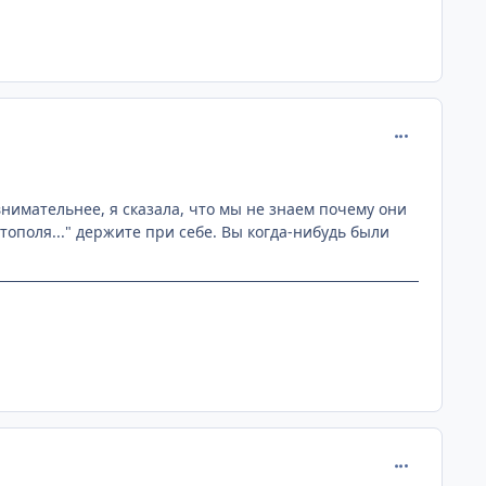
comment_122
 внимательнее, я сказала, что мы не знаем почему они
тополя..." держите при себе. Вы когда-нибудь были
comment_122