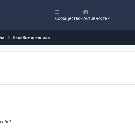
Сообщество
Активность
оза
Подобие дневника..
себе?