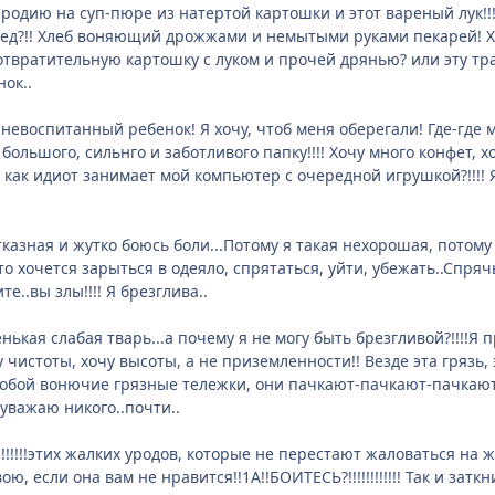
ародию на суп-пюре из натертой картошки и этот вареный лук!!!
бред?!! Хлеб воняющий дрожжами и немытыми руками пекарей! Х
 отвратительную картошку с луком и прочей дрянью? или эту тра
нок..
 невоспитанный ребенок! Я хочу, чтоб меня оберегали! Где-где
 большого, сильнго и заботливого папку!!!! Хочу много конфет, х
н как идиот занимает мой компьютер с очередной игрушкой?!!!! 
отказная и жутко боюсь боли...Потому я такая нехорошая, потом
асто хочется зарыться в одеяло, спрятаться, уйти, убежать..Спряч
те..вы злы!!!! Я брезглива..
нькая слабая тварь...а почему я не могу быть брезгливой?!!!!Я
чу чистоты, хочу высоты, а не приземленности!! Везде эта гряз
бой вонючие грязные тележки, они пачкают-пачкают-пачкают!!!!!!!
неуважаю никого..почти..
!!!!!!!этих жалких уродов, которые не перестают жаловаться на жиз
ю, если она вам не нравится!!1А!!БОИТЕСЬ?!!!!!!!!!!!! Так и за