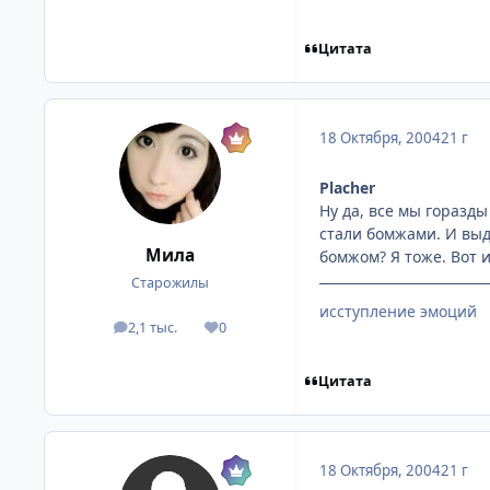
Цитата
18 Октября, 2004
21 г
Placher
Ну да, все мы горазды
стали бомжами. И выда
Мила
бомжом? Я тоже. Вот и
Старожилы
исступление эмоций
2,1 тыс.
0
посты
Репутация
Цитата
18 Октября, 2004
21 г