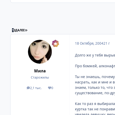
ПОСЛЕДНЯЯ СТРАНИЦА
1
2
ДАЛЕЕ
18 Октября, 2004
21 г
Долго же у тебя вырыв
Про бомжей, алконафт
Мила
Ты не знаешь, почему 
Старожилы
насрать, как и мне и 
знаем, только то, чт
2,1 тыс.
0
посты
Репутация
существование, по-дру
Как то раз я выбирала
куртка так не понрави
увидела девушку, верн