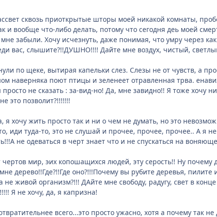
ссвет сквозь приоткрытые шторы моей никакой комнаты, пробе
ак и вообще что-либо делать, потому что сегодня деь моей смер
 мне забыли. Хочу исчезнуть, даже понимая, что умру через каки
и вас, слышите?!!ДУШНО!!!! Дайте мне воздух, чистый, светлый
нули по щеке, вытирая капельки слез. Слезы не от чувств, а прос
ном наверняка поют птицы и зеленеет отравленная трва. енавиж
 просто не сказать : за-вид-но! Да, мне завидно!! Я тоже хочу н
е это позволит?!!!!!!!
 да, я хочу жить просто так и ни о чем не думать, но это нево
то, иди туда-то, это не слушай и прочее, прочее, прочее.. А я не
ь!!!А не одеваться в черт знает что и не спускаться на воняющ
 чертов мир, эих копошащихся людей, эту серость!! Ну почему д
мне дерево!!Где?!!Где оно?!!!Почему вы рубите деревья, пилите и
 не живой организм?!!! ДАйте мне свободу, радугу, свет в конце к
!!! Я не хочу, да, я капризна!
 отвратительнее всего...это просто ужасно, хотя а почему так не