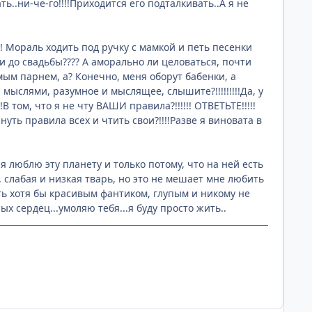
ь..ни-че-го!!!!Приходится его подталкивать..А я не
!!! Мораль ходить под ручку с мамкой и петь песенки
 до свадьбы???? А аморально ли целоваться, почти
ым парнем, а? Конечно, меня оборут бабенки, а
 мыслями, разумное и мыслящее, слышите?!!!!!!!!!Да, у
 том, что я не чту ВАШИ правила?!!!!!! ОТВЕТЬТЕ!!!!!
нуть правила всех и чтить свои?!!!!Разве я виновата в
, я люблю эту планету и только потому, что на ней есть
я, слабая и низкая тварь, но это не мешает мне любить
ть хотя бы красивым фантиком, глупым и никому не
 сердец...умоляю тебя...я буду просто жить..