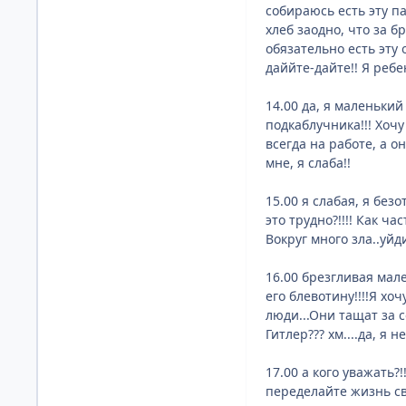
собираюсь есть эту п
хлеб заодно, что за 
обязательно есть эту
даййте-дайте!! Я ребе
14.00 да, я маленький
подкаблучника!!! Хочу
всегда на работе, а о
мне, я слаба!!
15.00 я слабая, я без
это трудно?!!!! Как ч
Вокруг много зла..уйди
16.00 брезгливая мале
его блевотину!!!!Я хо
люди...Они тащат за со
Гитлер??? хм....да, я 
17.00 а кого уважать?!
переделайте жизнь сво