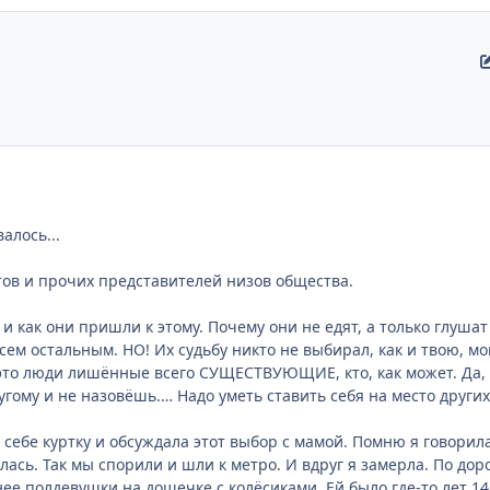
алось...
ов и прочих представителей низов общества.
и как они пришли к этому. Почему они не едят, а только глушат 
всем остальным. НО! Их судьбу никто не выбирал, как и твою, м
о это люди лишённые всего СУЩЕСТВУЮЩИЕ, кто, как может. Да,
гому и не назовёшь.… Надо уметь ставить себя на место других,
 себе куртку и обсуждала этот выбор с мамой. Помню я говорила
лась. Так мы спорили и шли к метро. И вдруг я замерла. По дорог
ее полдевушки на дощечке с колёсиками. Ей было где-то лет 14-