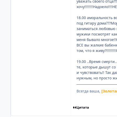
уважать своего отца?!
хочу!!!!!!!!Надоело!!
18.00 аморальность во
под гитару дома???Мо
заниматься любовью в
мужики посмотрят как 
меня бывало многое!!Н
ВСЕ вы жалкие бабенки
том, что я живу?!!!!!!!!
19.00 ..Время смерти.
те, которые дышут со 
и чувствовать!! Так 
нужным, но просто жи
Всегда ваша,
[Золота
Цитата