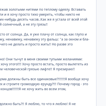
жав золотыми нитями по теплому одеялу. Вставать
ти и я хочу просто тихо умереть, чтобы никто не
х-нибудь десять часов..Как же я устала от всей этой
 солнечный, а не эту грязь!!
то от солнца. Да, я уже плачу от солнца, как глупо и
у, ненавижу, ненавижу эту фальш: "а за окном и бла-
ичего не делать и просто жить!! Но разве это
зможно! Они тычут в меня своими тупыми желаниями:
 хочу этого!!!! Хочу просто встать, просто вылететь из
ем человеческой грязью лифте!! Я презираю!!
ома должны быть все одинаковые?!!!!!!!Я вообще хочу
х и строите громоздкую ерунду?!!! Почему город - это
онцов!!!!!!!Я не хочу жить во всем этом,
 должно быть?!! Я люблю, то что я люблю! Я не