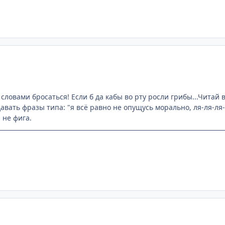
 словами бросаться! Если б да кабы во рту росли грибы...Читай
вать фразы типа: "я всё равно не опущусь морально, ля-ля-ля-
 не фига.