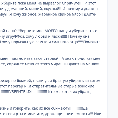
 Уберите пока меня не вырвало!1Спрячьте!!!! И этот
очу домашний, мягкий, вкусный!!!И почему я должна
ву?!! Я хочу жирное, жаренное свиное мясо!! ДАйте-
 мой папа?!!!Верните мне МОЕГО папу и уберите этого
очу игруФФки, хочу любви и ласки!!!!! Почему она
Я хочу нормальную семью и сильного отца!!!!!Помогите
у меня частно называют стервой...А знают они, как мне
ьте, спрячьте меня от этого мира!!Он давит на меня!!!!
 презираю бомжей, пьянчуг, я брезгую убирать за котом
ь, этот перегар и..и отвратительные старые вонючие
!УБЕРИТЕ ИХ!!!!!!!!!!!!!!! Кто же хотел их убрать,
нь и говорить, как их все обижают?!!!!!!!!!!!!!Да
ткните свои рты и молчите, дрожащие никчемности!!! Или