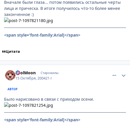
Вначале были глаза... потом появились остальные черты
лица и прическа. В итоге получилось что-то более менее
законченное :)
<span style='font-family:Arial]
</span>
Цитата
comment_120328
Статистика автора
FoolMoon
Старожилы
15 Октября, 2004
21 г
АВТОР
Было нарисовано в связи с приходом осени.
<span style='font-family:Arial]
</span>