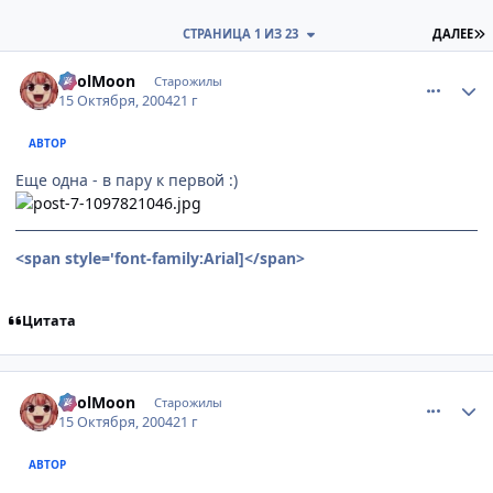
П
СТРАНИЦА 1 ИЗ 23
ДАЛЕЕ
comment_120326
Статистика автора
FoolMoon
Старожилы
15 Октября, 2004
21 г
АВТОР
Еще одна - в пару к первой :)
<span style='font-family:Arial]
</span>
Цитата
comment_120327
Статистика автора
FoolMoon
Старожилы
15 Октября, 2004
21 г
АВТОР