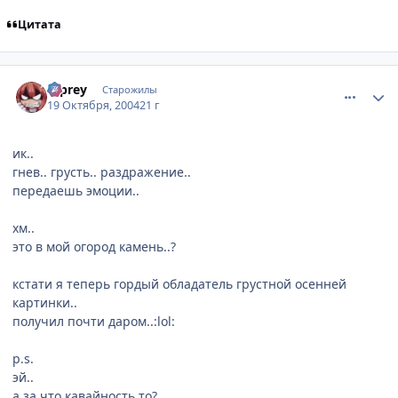
Цитата
comment_123031
Статистика автора
b-prey
Старожилы
19 Октября, 2004
21 г
ик..
гнев.. грусть.. раздражение..
передаешь эмоции..
хм..
это в мой огород камень..?
кстати я теперь гордый обладатель грустной осенней
картинки..
получил почти даром..:lol:
p.s.
эй..
а за что кавайность то?