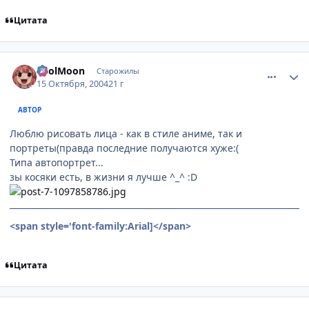
Цитата
comment_120591
Статистика автора
FoolMoon
Старожилы
15 Октября, 2004
21 г
АВТОР
Люблю рисовать лица - как в стиле аниме, так и
портреты(правда последние получаются хуже:(
Типа автопортрет...
зы косяки есть, в жизни я лучше ^_^ :D
<span style='font-family:Arial]
</span>
Цитата
comment_121111
Статистика автора