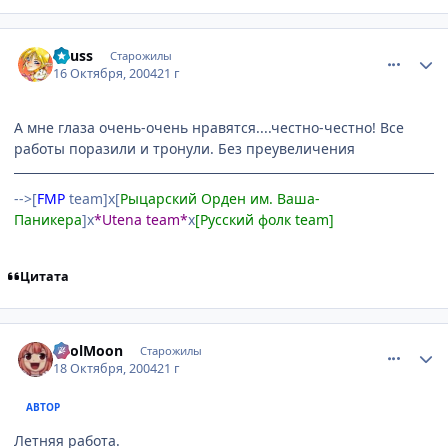
comment_121268
Статистика автора
Reuss
Старожилы
16 Октября, 2004
21 г
А мне глаза очень-очень нравятся....честно-честно! Все
работы поразили и тронули. Без преувеличения
-->[
FMP
team]х[
Рыцарский Орден им. Ваша-
Паникера
]х
*Utena team*
х
[Русский фолк team]
Цитата
comment_122245
Статистика автора
FoolMoon
Старожилы
18 Октября, 2004
21 г
АВТОР
Летняя работа.