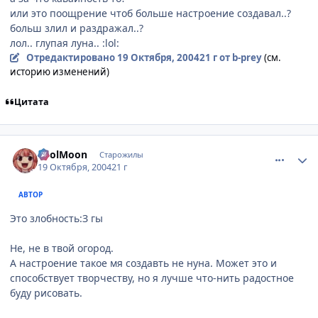
или это поощрение чтоб больше настроение создавал..?
больш злил и раздражал..?
лол.. глупая луна.. :lol:
Отредактировано
19 Октября, 2004
21 г
от b-prey
(см.
историю изменений)
Цитата
comment_123042
Статистика автора
FoolMoon
Старожилы
19 Октября, 2004
21 г
АВТОР
Это злобность:З гы
Не, не в твой огород.
А настроение такое мя создавть не нуна. Может это и
способствует творчеству, но я лучше что-нить радостное
буду рисовать.