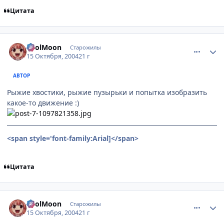
Цитата
comment_120329
Статистика автора
FoolMoon
Старожилы
15 Октября, 2004
21 г
АВТОР
Рыжие хвостики, рыжие пузырьки и попытка изобразить
какое-то движение :)
<span style='font-family:Arial]
</span>
Цитата
comment_120331
Статистика автора
FoolMoon
Старожилы
15 Октября, 2004
21 г