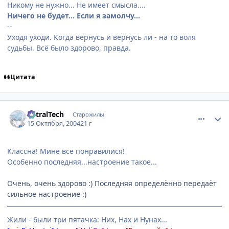
Никому не нужно... Не имеет смысла....
Ничего не будет... Если я замолчу...
--
Уходя уходи. Когда вернусь и вернусь ли - на то воля
судьбы. Всё было здорово, правда.
Цитата
comment_120527
Статистика автора
AstralTech
Старожилы
15 Октября, 2004
21 г
Классна! Мине все понравилися!
Особенно последняя...настроение такое...
Очень, очень здорово :) Последняя определённо передаёт
сильное настроение :)
Жили - были три пятачка: Них, Нах и Нунах...