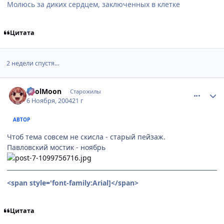
Молюсь за диких сердцем, заключенных в клетке
Цитата
2 недели спустя...
comment_143713
Статистика автора
FoolMoon
Старожилы
6 Ноября, 2004
21 г
АВТОР
Чтоб тема совсем не скисла - старый пейзаж.
Павловский мостик - ноябрь
<span style='font-family:Arial]
</span>
Цитата