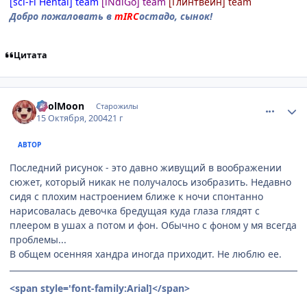
[sci-Fi Hentai] team
[iNdiGo] team
[Глинтвейн] team
Добро пожаловать в
mIRC
остадо, сынок!
Цитата
comment_120581
Статистика автора
FoolMoon
Старожилы
15 Октября, 2004
21 г
АВТОР
Последний рисунок - это давно живущий в воображении
сюжет, который никак не получалось изобразить. Недавно
сидя с плохим настроением ближе к ночи спонтанно
нарисовалась девочка бредущая куда глаза глядят с
плеером в ушах а потом и фон. Обычно с фоном у мя всегда
проблемы...
В общем осенняя хандра иногда приходит. Не люблю ее.
<span style='font-family:Arial]
</span>