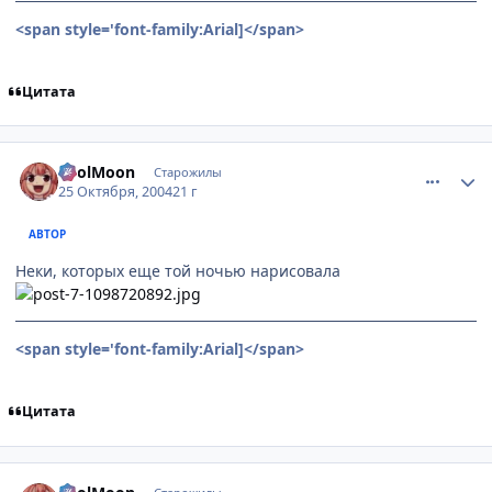
<span style='font-family:Arial]
</span>
Цитата
comment_130780
Статистика автора
FoolMoon
Старожилы
25 Октября, 2004
21 г
АВТОР
Неки, которых еще той ночью нарисовала
<span style='font-family:Arial]
</span>
Цитата
comment_130798
Статистика автора