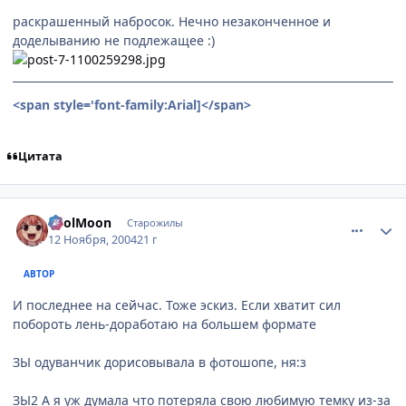
раскрашенный набросок. Нечно незаконченное и
доделыванию не подлежащее :)
<span style='font-family:Arial]
</span>
Цитата
comment_149940
Статистика автора
FoolMoon
Старожилы
12 Ноября, 2004
21 г
АВТОР
И последнее на сейчас. Тоже эскиз. Если хватит сил
побороть лень-доработаю на большем формате
ЗЫ одуванчик дорисовывала в фотошопе, ня:з
ЗЫ2 А я уж думала что потеряла свою любимую темку из-за