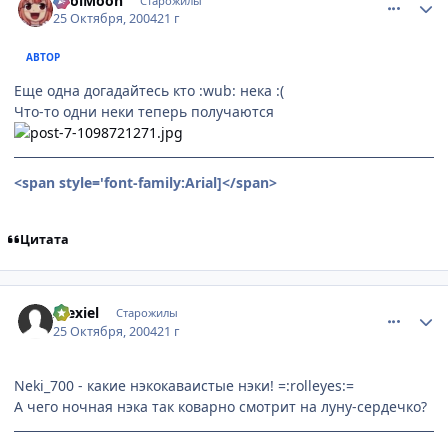
FoolMoon
Старожилы
25 Октября, 2004
21 г
АВТОР
Еще одна догадайтесь кто :wub: нека :(
Что-то одни неки теперь получаются
<span style='font-family:Arial]
</span>
Цитата
comment_130932
Статистика автора
Alexiel
Старожилы
25 Октября, 2004
21 г
Neki_700 - какие нэкокаваистые нэки! =:rolleyes:=
А чего ночная нэка так коварно смотрит на луну-сердечко?