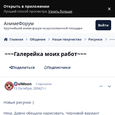
Перейти к содержимому
Открыть в приложении
×
З
Лучший способ просмотра.
Узнать больше
.
АнимеФорум
Войти
Крупнейший аниме-форум на русскоязычной площадке
Главная
Общение
Наше творчество
Рисунки
~~~
~~~Галерейка моих работ~~~
Поделиться
Подписчики
comment_120323
Статистика автора
FoolMoon
Старожилы
15 Октября, 2004
21 г
Новые рисунки :)
Нека. Давно обещала нарисовать. Черновой вариант