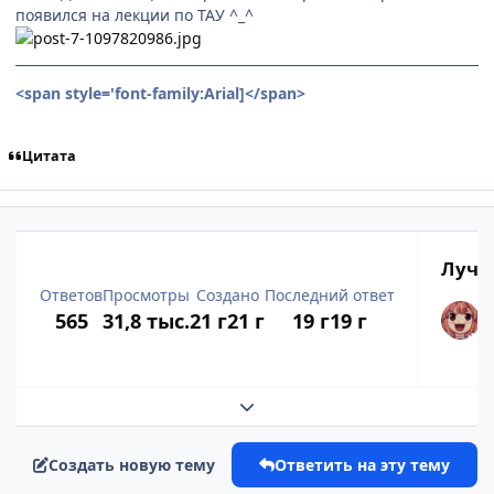
появился на лекции по ТАУ ^_^
<span style='font-family:Arial]
</span>
Цитата
Лучш
Ответов
Просмотры
Создано
Последний ответ
565
31,8 тыс.
21 г
21 г
19 г
19 г
Развернуть обзор темы
Создать новую тему
Ответить на эту тему