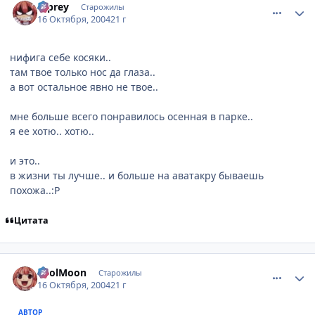
b-prey
Старожилы
16 Октября, 2004
21 г
нифига себе косяки..
там твое только нос да глаза..
а вот остальное явно не твое..
мне больше всего понравилось осенная в парке..
я ее хотю.. хотю..
и это..
в жизни ты лучше.. и больше на аватакру бываешь
похожа..:Р
Цитата
comment_121239
Статистика автора
FoolMoon
Старожилы
16 Октября, 2004
21 г
АВТОР