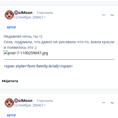
comment_149924
Статистика автора
FoolMoon
Старожилы
12 Ноября, 2004
21 г
АВТОР
Недавняя ночь, гы =)
Села, подумала, что давно не рисовала что-то, взяла краски
и появилось это :)
<span style='font-family:Arial]
</span>
Цитата
comment_149928
Статистика автора
FoolMoon
Старожилы
12 Ноября, 2004
21 г
АВТОР