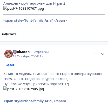
Амалфея - мой персонаж для Игры :)
<span style='font-family:Arial]
</span>
Цитата
comment_122250
Статистика автора
FoolMoon
Старожилы
18 Октября, 2004
21 г
АВТОР
Какая-то модель, срисованная со старого номера журнала
Hairs. Опять сходство на уровне глаз :)
Ну... только учусь рисовать портреты :)
<span style='font-family:Arial]
</span>