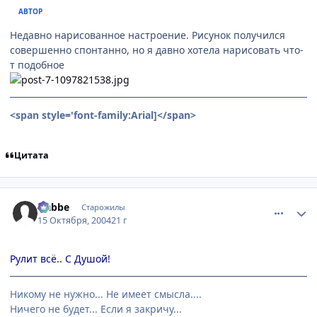
АВТОР
Недавно нарисованное настроение. Рисунок получился
совершенно спонтанно, но я давно хотела нарисовать что-
т подобное
<span style='font-family:Arial]
</span>
Цитата
comment_120361
Статистика автора
Nabbe
Старожилы
15 Октября, 2004
21 г
Рулит всё.. С Душой!
Никому не нужно... Не имеет смысла....
Ничего не будет... Если я закричу...