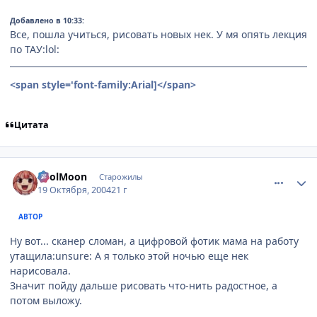
Добавлено в 10:33:
Все, пошла учиться, рисовать новых нек. У мя опять лекция
по ТАУ:lol:
<span style='font-family:Arial]
</span>
Цитата
comment_123338
Статистика автора
FoolMoon
Старожилы
19 Октября, 2004
21 г
АВТОР
Ну вот... сканер сломан, а цифровой фотик мама на работу
утащила:unsure: А я только этой ночью еще нек
нарисовала.
Значит пойду дальше рисовать что-нить радостное, а
потом выложу.