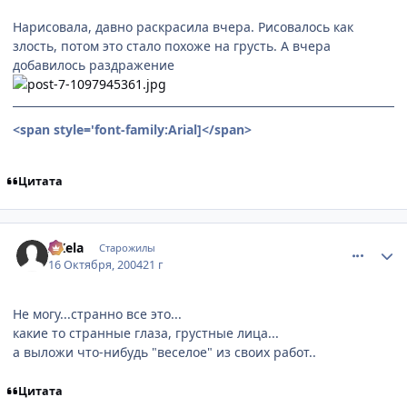
Нарисовала, давно раскрасила вчера. Рисовалось как
злость, потом это стало похоже на грусть. А вчера
добавилось раздражение
<span style='font-family:Arial]
</span>
Цитата
comment_121245
Статистика автора
AKela
Старожилы
16 Октября, 2004
21 г
Не могу...странно все это...
какие то странные глаза, грустные лица...
а выложи что-нибудь "веселое" из своих работ..
Цитата