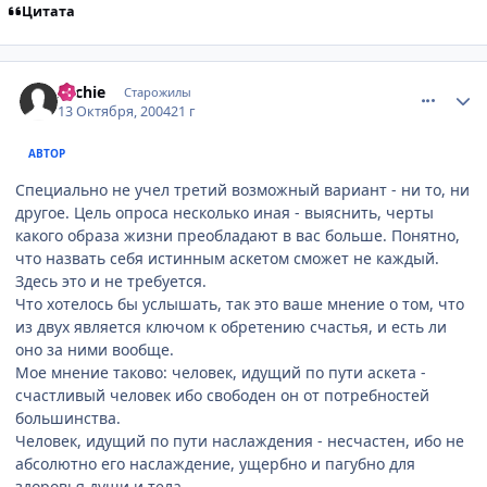
Цитата
comment_119374
Статистика автора
Archie
Старожилы
13 Октября, 2004
21 г
АВТОР
Специально не учел третий возможный вариант - ни то, ни
другое. Цель опроса несколько иная - выяснить, черты
какого образа жизни преобладают в вас больше. Понятно,
что назвать себя истинным аскетом сможет не каждый.
Здесь это и не требуется.
Что хотелось бы услышать, так это ваше мнение о том, что
из двух является ключом к обретению счастья, и есть ли
оно за ними вообще.
Мое мнение таково: человек, идущий по пути аскета -
счастливый человек ибо свободен он от потребностей
большинства.
Человек, идущий по пути наслаждения - несчастен, ибо не
абсолютно его наслаждение, ущербно и пагубно для
здоровья души и тела.