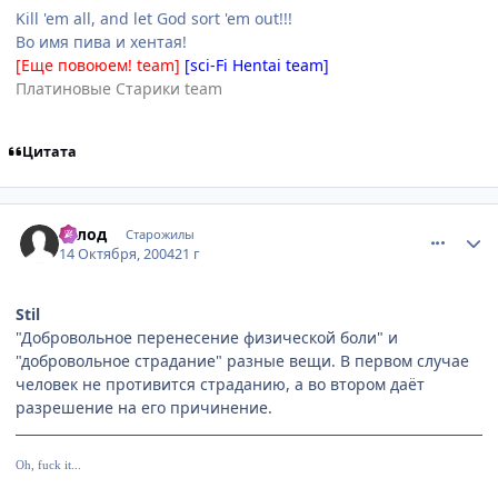
Kill 'em all, and let God sort 'em out!!!
Во имя пива и хентая!
[Еще повоюем! team]
[sci-Fi Hentai team]
Платиновые Старики team
Цитата
comment_119635
Статистика автора
Голод
Старожилы
14 Октября, 2004
21 г
Stil
"Добровольное перенесение физической боли" и
"добровольное страдание" разные вещи. В первом случае
человек не противится страданию, а во втором даёт
разрешение на его причинение.
Oh, fuck it...