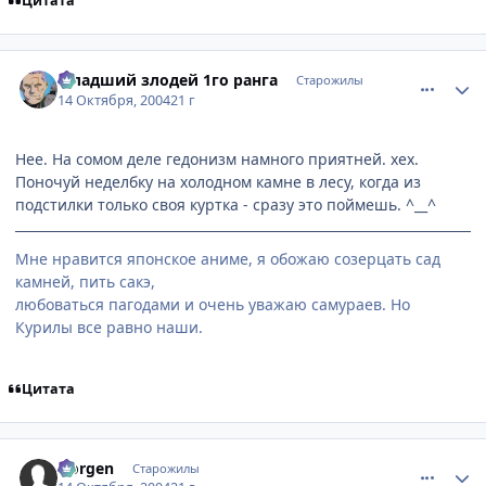
Цитата
comment_119591
Статистика автора
Младший злодей 1го ранга
Старожилы
14 Октября, 2004
21 г
Нее. На сомом деле гедонизм намного приятней. хех.
Поночуй неделбку на холодном камне в лесу, когда из
подстилки только своя куртка - сразу это поймешь. ^__^
Мне нравится японское аниме, я обожаю созерцать сад
камней, пить сакэ,
любоваться пагодами и очень уважаю самураев. Но
Курилы все равно наши.
Цитата
comment_119603
Статистика автора
Norgen
Старожилы