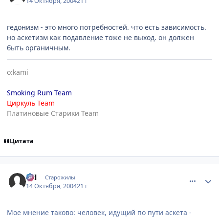
14 Октября, 2004
21 г
гедонизм - это много потребностей. что есть зависимость.
но аскетизм как подавление тоже не выход. он должен
быть органичным.
o:kami
Smoking Rum Team
Циркуль Team
Платиновые Старики Team
Цитата
comment_119612
Статистика автора
Stil
Старожилы
14 Октября, 2004
21 г
Мое мнение таково: человек, идущий по пути аскета -