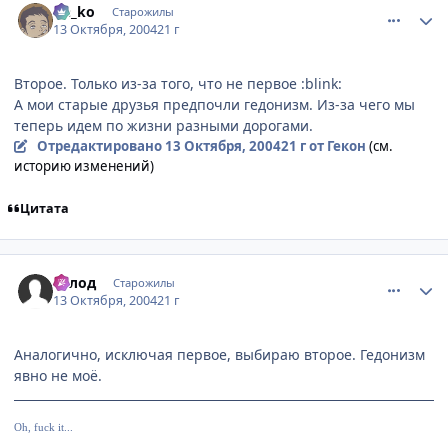
Ge_ko
Старожилы
13 Октября, 2004
21 г
Второе. Только из-за того, что не первое :blink:
А мои старые друзья предпочли гедонизм. Из-за чего мы
теперь идем по жизни разными дорогами.
Отредактировано
13 Октября, 2004
21 г
от Гекон
(см.
историю изменений)
Цитата
comment_119131
Статистика автора
Голод
Старожилы
13 Октября, 2004
21 г
Аналогично, исключая первое, выбираю второе. Гедонизм
явно не моё.
Oh, fuck it...