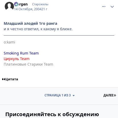
Norgen
Старожилы
14 Октября, 2004
21 г
Младший злодей 1го ранга
и я честно ответил, к какому я ближе.
o:kami
Smoking Rum Team
Циркуль Team
Платиновые Старики Team
Цитата
П
СТРАНИЦА 1 ИЗ 3
ДАЛЕЕ
Присоединяйтесь к обсуждению