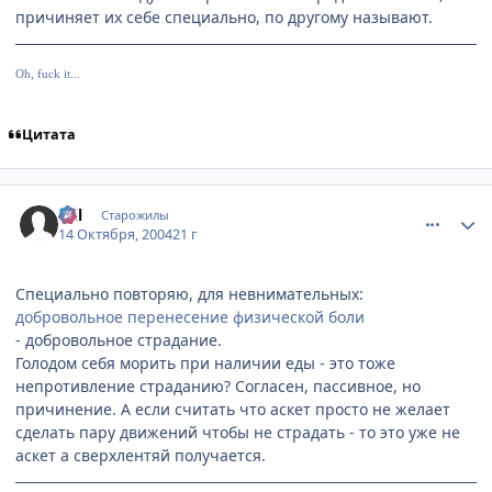
причиняет их себе специально, по другому называют.
Oh, fuck it...
Цитата
comment_119629
Статистика автора
Stil
Старожилы
14 Октября, 2004
21 г
Специально повторяю, для невнимательных:
добровольное перенесение физической боли
- добровольное страдание.
Голодом себя морить при наличии еды - это тоже
непротивление страданию? Согласен, пассивное, но
причинение. А если считать что аскет просто не желает
сделать пару движений чтобы не страдать - то это уже не
аскет а сверхлентяй получается.