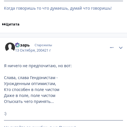
Когда говоришь то что думаешь, думай что говоришь!
Цитата
comment_119238
Статистика автора
Лазарь
Старожилы
13 Октября, 2004
21 г
Я ничего не предпочитаю, но вот:
Слава, слава Гендонистам -
Урожденным оптимистам,
Кто способен в поле чистом
Даже в поле, поле чистом
Отыскать чего принять...
:)