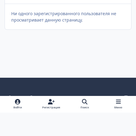
Ни одного зарегистрированного пользователя не
просматривает данную страницу.
Светлый режим
Темный режим
Как в системе
v
k
Язык
Политика конфиденциальности
Войти
Регистрация
Поиск
Меню
Связаться с нами
Cookies
project25
Powered by
Invision Community