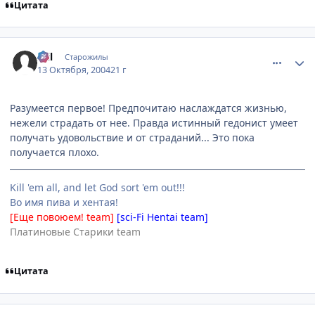
Цитата
comment_119123
Статистика автора
Stil
Старожилы
13 Октября, 2004
21 г
Разумеется первое! Предпочитаю наслаждатся жизнью,
нежели страдать от нее. Правда истинный гедонист умеет
получать удовольствие и от страданий... Это пока
получается плохо.
Kill 'em all, and let God sort 'em out!!!
Во имя пива и хентая!
[Еще повоюем! team]
[sci-Fi Hentai team]
Платиновые Старики team
Цитата
comment_119124
Статистика автора