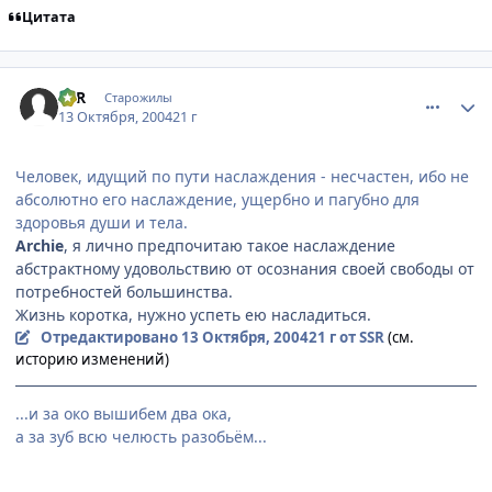
Цитата
comment_119379
Статистика автора
SSR
Старожилы
13 Октября, 2004
21 г
Человек, идущий по пути наслаждения - несчастен, ибо не
абсолютно его наслаждение, ущербно и пагубно для
здоровья души и тела.
Archie
, я лично предпочитаю такое наслаждение
абстрактному удовольствию от осознания своей свободы от
потребностей большинства.
Жизнь коротка, нужно успеть ею насладиться.
Отредактировано
13 Октября, 2004
21 г
от SSR
(см.
историю изменений)
...и за око вышибем два ока,
а за зуб всю челюсть разобьём...