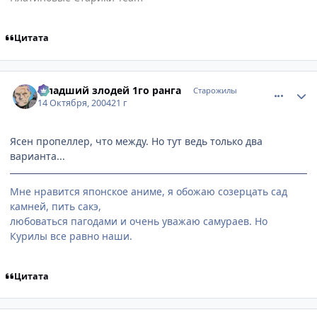
Цитата
comment_119713
Статистика автора
Младший злодей 1го ранга
Старожилы
14 Октября, 2004
21 г
Ясен пропеллер, что между. Но тут ведь только два
варианта...
Мне нравится японское аниме, я обожаю созерцать сад
камней, пить сакэ,
любоваться пагодами и очень уважаю самураев. Но
Курилы все равно наши.
Цитата
comment_119731
Статистика автора