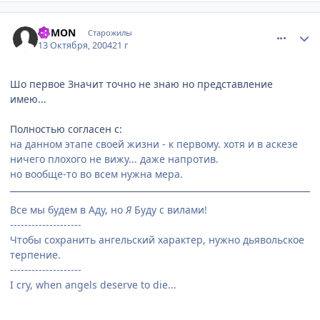
comment_118988
Статистика автора
DeMON
Старожилы
13 Октября, 2004
21 г
Шо первое Значит точно не знаю но представление
имею...
Полностью согласен с:
на данном этапе своей жизни - к первому. хотя и в аскезе
ничего плохого не вижу... даже напротив.
но вообще-то во всем нужна мера.
Все мы будем в Аду, но
Я
Буду с вилами!
--------------------
Чтобы сохранить ангельский характер, нужно дьявольское
терпение.
--------------------
I cry, when angels deserve to die...