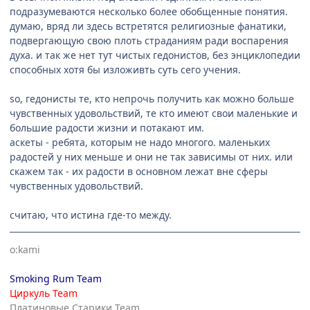
подразумеваются несколько более обобщенные понятия.
думаю, вряд ли здесь встретятся религиозные фанатики,
подвергающую свою плоть страданиям ради воспарения
духа. и так же нет тут чистых гедонистов, без энциклопедии
способных хотя бы изложивть суть сего учения.
so, гедонисты те, кто непрочь получить как можно больше
чувственных удовольствий, те кто имеют свои маленькие и
большие радости жизни и потакают им.
аскеты - ребята, которым не надо многого. маленьких
радостей у них меньше и они не так зависимы от них. или
скажем так - их радости в основном лежат вне сферы
чувственных удовольствий.
считаю, что истина где-то между.
o:kami
Smoking Rum Team
Циркуль Team
Платиновые Старики Team