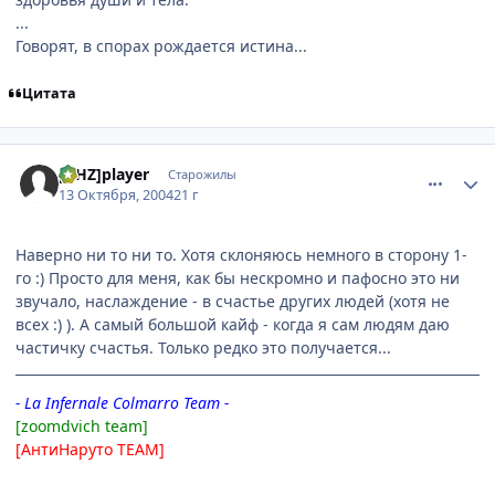
...
Говорят, в спорах рождается истина...
Цитата
comment_119378
Статистика автора
[AHZ]player
Старожилы
13 Октября, 2004
21 г
Наверно ни то ни то. Хотя склоняюсь немного в сторону 1-
го :) Просто для меня, как бы нескромно и пафосно это ни
звучало, наслаждение - в счастье других людей (хотя не
всех :) ). А самый большой кайф - когда я сам людям даю
частичку счастья. Только редко это получается...
- La Infernale Colmarro Team -
[zoomdvich team]
[АнтиНаруто TEAM]