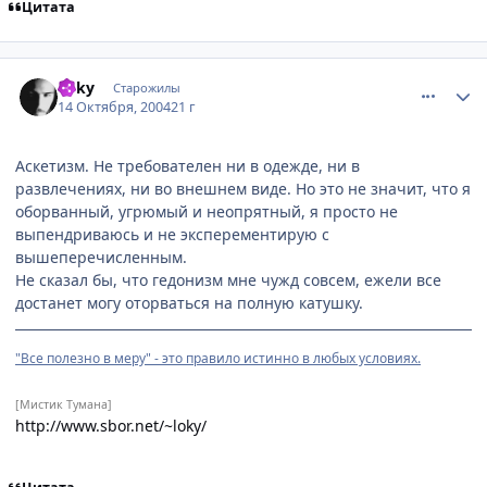
Цитата
comment_119449
Статистика автора
Loky
Старожилы
14 Октября, 2004
21 г
Аскетизм. Не требователен ни в одежде, ни в
развлечениях, ни во внешнем виде. Но это не значит, что я
оборванный, угрюмый и неопрятный, я просто не
выпендриваюсь и не эксперементирую с
вышеперечисленным.
Не сказал бы, что гедонизм мне чужд совсем, ежели все
достанет могу оторваться на полную катушку.
"Все полезно в меру" - это правило истинно в любых условиях.
[Мистик Тумана]
http://www.sbor.net/~loky/