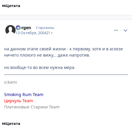
Цитата
comment_118980
Статистика автора
Norgen
Старожилы
13 Октября, 2004
21 г
на данном этапе своей жизни - к первому. хотя и в аскезе
ничего плохого не вижу... даже напротив.
но вообще-то во всем нужна мера.
o:kami
Smoking Rum Team
Циркуль Team
Платиновые Старики Team
Цитата