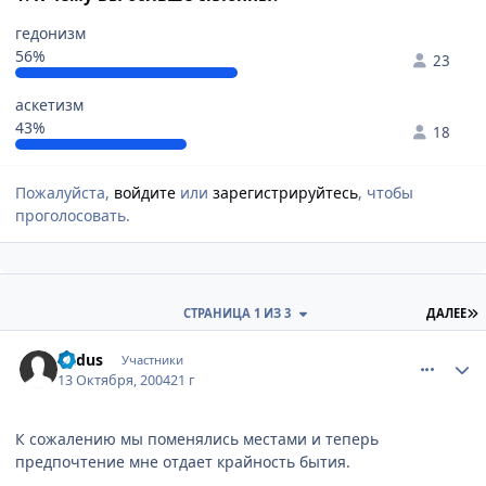
гедонизм
56%
23
аскетизм
43%
18
Пожалуйста,
войдите
или
зарегистрируйтесь
, чтобы
проголосовать.
П
СТРАНИЦА 1 ИЗ 3
ДАЛЕЕ
comment_118978
Статистика автора
Padus
Участники
13 Октября, 2004
21 г
К сожалению мы поменялись местами и теперь
предпочтение мне отдает крайность бытия.