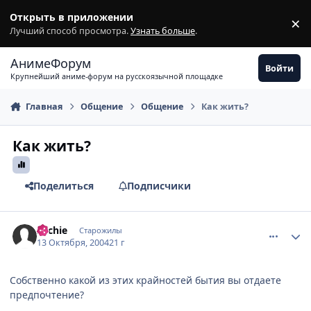
Перейти к содержимому
Открыть в приложении
×
З
Лучший способ просмотра.
Узнать больше
.
АнимеФорум
Войти
Крупнейший аниме-форум на русскоязычной площадке
Главная
Общение
Общение
Как жить?
Как жить?
Поделиться
Подписчики
comment_118907
Статистика автора
Archie
Старожилы
13 Октября, 2004
21 г
Собственно какой из этих крайностей бытия вы отдаете
предпочтение?