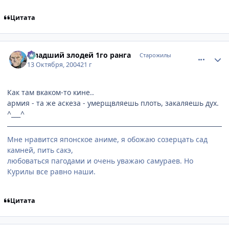
Цитата
comment_119139
Статистика автора
Младший злодей 1го ранга
Старожилы
13 Октября, 2004
21 г
Как там вкаком-то кине..
армия - та же аскеза - умерщвляешь плоть, закаляешь дух.
^___^
Мне нравится японское аниме, я обожаю созерцать сад
камней, пить сакэ,
любоваться пагодами и очень уважаю самураев. Но
Курилы все равно наши.
Цитата