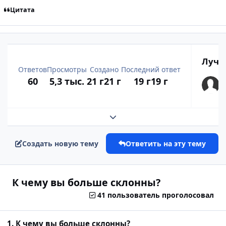
Цитата
Лучш
Ответов
Просмотры
Создано
Последний ответ
60
5,3 тыс.
21 г
21 г
19 г
19 г
Развернуть обзор темы
Создать новую тему
Ответить на эту тему
К чему вы больше склонны?
41 пользователь проголосовал
1. К чему вы больше склонны?