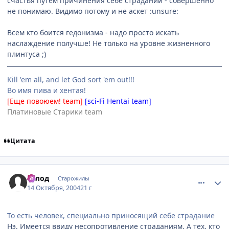
счастья путем причинения себе страданий - совершенно
не понимаю. Видимо потому и не аскет :unsure:
Всем кто боится гедонизма - надо просто искать
наслаждение получше! Не только на уровне жизненного
плинтуса ;)
Kill 'em all, and let God sort 'em out!!!
Во имя пива и хентая!
[Еще повоюем! team]
[sci-Fi Hentai team]
Платиновые Старики team
Цитата
comment_119616
Статистика автора
Голод
Старожилы
14 Октября, 2004
21 г
То есть человек, специально приносящий себе страдание
Нэ. Имеется ввиду несопротивление страданиям. А тех, кто