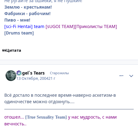
Не ругайте за ошибки, я не Пушкин!
Землю - крестьянам!
Фабрики - рабочим!
Пиво - мне!
[sci-Fi Hentai] team
[sUGOI TEAM]
[Приколисты TEAM]
[Drums team]
Цитата
comment_119300
Статистика автора
Angel`s Tears
Старожилы
13 Октября, 2004
21 г
Всё достало в последнее время-наверно аскетизм-в
одиночестве можно отдохнуть....
отошел...
у нас мудрость, с нами
[True Sexuality Team]
вечность..