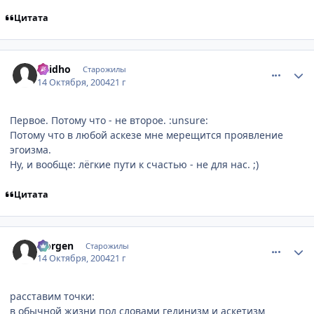
Цитата
comment_119639
Статистика автора
Raidho
Старожилы
14 Октября, 2004
21 г
Первое. Потому что - не второе. :unsure:
Потому что в любой аскезе мне мерещится проявление
эгоизма.
Ну, и вообще: лёгкие пути к счастью - не для нас. ;)
Цитата
comment_119651
Статистика автора
Norgen
Старожилы
14 Октября, 2004
21 г
расставим точки:
в обычной жизни под словами гединизм и аскетизм