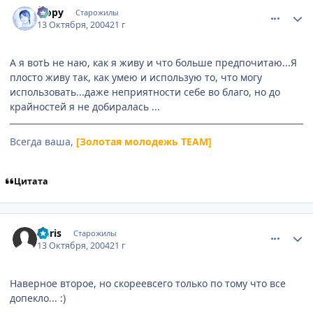
comment_119144
Статистика автора
Йору
Старожилы
13 Октября, 2004
21 г
А я вотЬ не наю, как я живу и что больше предпочитаю...Я
плосто живу так, как умею и использую то, что могу
использовать...даже неприятности себе во благо, но до
крайностей я не добиралась ...
Всегда ваша,
[Золотая молодежь TEAM]
Цитата
comment_119202
Статистика автора
Chris
Старожилы
13 Октября, 2004
21 г
Наверное второе, но скореевсего только по тому что все
допекло... :)