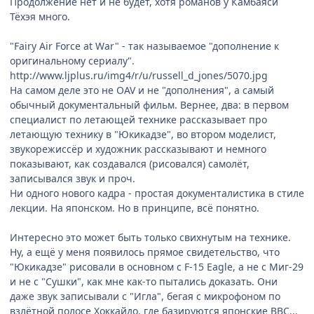
Продолжение нет и не будет, хотя романов у Камбаяси
Тёхэя много.
"Fairy Air Force at War" - так называемое "дополнение к
оригинальному сериалу".
http://www.ljplus.ru/img4/r/u/russell_d_jones/5070.jpg
На самом деле это не OAV и не "дополнения", а самый
обычный документальный фильм. Вернее, два: в первом
специалист по летающей технике рассказывает про
летающую технику в "Юкикадзе", во втором моделист,
звукорежиссёр и художник рассказывают и немного
показывают, как создавался (рисовался) самолёт,
записывался звук и проч.
Ни одного нового кадра - простая документалистика в стиле
лекции. На японском. Но в принципе, всё понятно.
Интересно это может быть только свихнутым на технике.
Ну, а ещё у меня появилось прямое свидетельство, что
"Юкикадзе" рисовали в основном с F-15 Eagle, а не с Миг-29
и не с "Сушки", как мне как-то пытались доказать. Они
даже звук записывали с "Игла", бегая с микрофоном по
взлётной полосе Хоккайдо, где базируются японские ВВС...