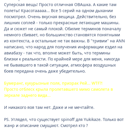
Суперская вещь! Просто отличная ОВАшка. А какие там
полеты! Красотааааа... Все 5 серий на одном дыхании
посмотрел. Очень вкусная вещица. Действительно, без
лишних соплей - только прекрасные летающие машины.
Да и сюжет не самый плохой. Обилие терминов поначалу
немного сбивает, но большинство становятся понятными
из контекста, а остальные не так важны. В "тривии" на ANN
написано, что народ для получения информации ездил на
авиабазу - так что, вполне может быть, что термины
близки к реальности. По крайней мере для меня, никогда
не бывавшего в такой ситуации, атмосфера воздушных
боев передана очень даже убедительно.
Бумеранг, кукурызные поля, призрак Рей... WTF?!
Просто отблеск крыла пролетавшего мимо самолета в
зеркале заднего вида...
И никакого яоя там нет. Даже и не мечтайте.
PS. Углядел, что существует spinoff для Yukikaze. Только вот
жанр и описание смущают. Смотрел кто ?