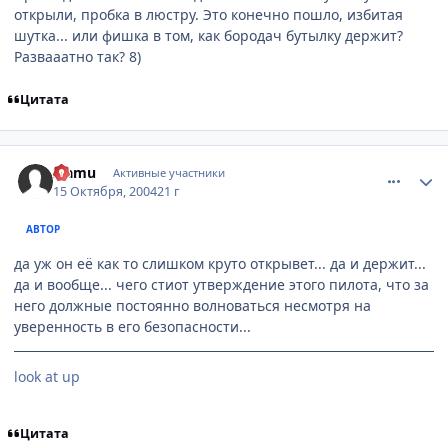
открыли, пробка в люстру. Это конечно пошло, избитая
шутка... или фишка в том, как бородач бутылку держит?
Развааатно так? 8)
Цитата
comment_120334
Статистика автора
Isamu
Активные участники
15 Октября, 2004
21 г
АВТОР
да уж он её как то слишком круто открывет... да и держит...
да и вообще... чего стиот утверждение этого пилота, что за
него должные постоянно волноваться несмотря на
уверенность в его безопасности...
look at up
Цитата