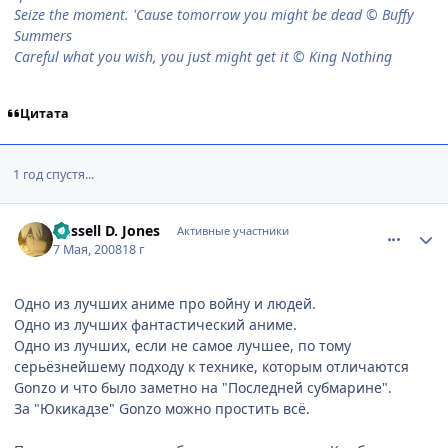
Seize the moment. 'Cause tomorrow you might be dead © Buffy
Summers
Careful what you wish, you just might get it © King Nothing
Цитата
1 год спустя...
comment_2060332
Статистика автора
Russell D. Jones
Активные участники
7 Мая, 2008
18 г
Одно из лучших аниме про войну и людей.
Одно из лучших фантастический аниме.
Одно из лучших, если не самое лучшее, по тому
серьёзнейшему подходу к технике, которым отличаются
Gonzo и что было заметно на "Последней субмарине".
За "Юкикадзе" Gonzo можно простить всё.