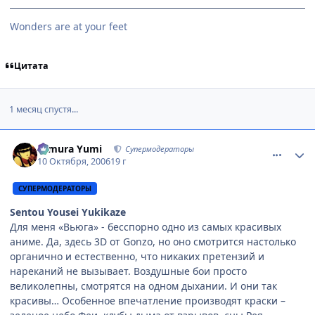
Wonders are at your feet
Цитата
1 месяц спустя...
comment_1498307
Статистика автора
Himura Yumi
Супермодераторы
10 Октября, 2006
19 г
СУПЕРМОДЕРАТОРЫ
Sentou Yousei Yukikaze
Для меня «Вьюга» - бесспорно одно из самых красивых
аниме. Да, здесь 3D от Gonzo, но оно смотрится настолько
органично и естественно, что никаких претензий и
нареканий не вызывает. Воздушные бои просто
великолепны, смотрятся на одном дыхании. И они так
красивы… Особенное впечатление производят краски –