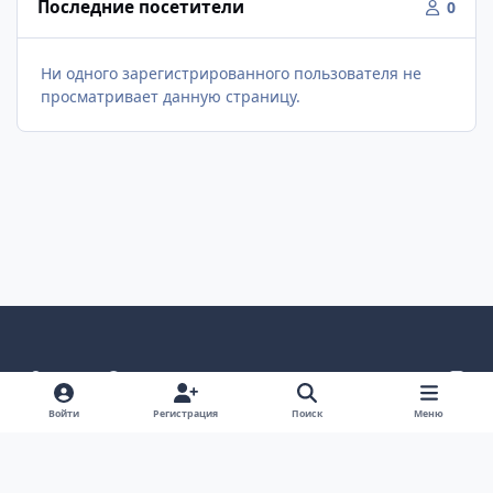
Последние посетители
0
Ни одного зарегистрированного пользователя не
просматривает данную страницу.
Светлый режим
Темный режим
Как в системе
v
k
Язык
Политика конфиденциальности
Войти
Регистрация
Поиск
Меню
Связаться с нами
Cookies
project25
Powered by
Invision Community