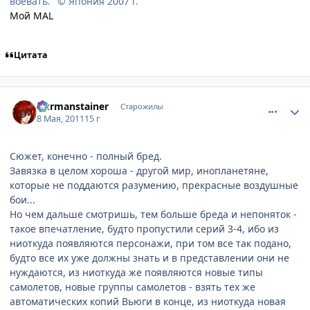
воевать." © Япония 2007 г.
Мой MAL
Цитата
comment_2662612
Статистика автора
Durmanstainer
Старожилы
8 Мая, 2011
15 г
Сюжет, конечно - полный бред.
Завязка в целом хороша - другой мир, инопланетяне,
которые не поддаются разумению, прекрасные воздушные
бои...
Но чем дальше смотришь, тем больше бреда и непоняток -
такое впечатление, будто пропустили серий 3-4, ибо из
ниоткуда появляются персонажи, при том все так подано,
будто все их уже должны знать и в представлении они не
нуждаются, из ниоткуда же появляются новые типы
самолетов, новые группы самолетов - взять тех же
автоматических копий Вьюги в конце, из ниоткуда новая