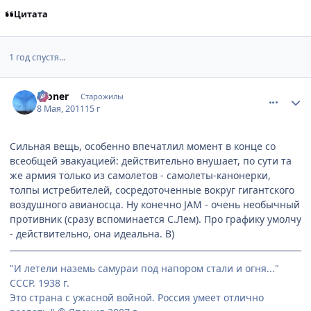
Цитата
1 год спустя...
comment_2662553
Статистика автора
Aloner
Старожилы
8 Мая, 2011
15 г
Сильная вещь, особенно впечатлил момент в конце со
всеобщей эвакуацией: действительно внушает, по сути та
же армия только из самолетов - самолеты-канонерки,
толпы истребителей, сосредоточенные вокруг гигантского
воздушного авианосца. Ну конечно JAM - очень необычный
противник (сразу вспоминается С.Лем). Про графику умолчу
- действительно, она идеальна. B)
"И летели наземь самураи под напором стали и огня..."
СССР. 1938 г.
Это страна с ужасной войной. Россия умеет отлично