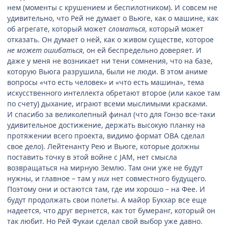
нем (моменты с крушением и беспилотником). И совсем не
удивительно, что Рей не думает о Вьюге, как о машине, как
об агрегате, который может
сломаться
, который может
отказать. Он думает о ней, как о живом существе, которое
не может ошибаться
, он ей беспредельно доверяет. И
даже у меня не возникает ни тени сомнения, что на базе,
которую Вьюга разрушила, были не люди. В этом аниме
вопросы «что есть человек» и «что есть машина», тема
искусственного интеллекта обретают второе (или какое там
по счету) дыхание, играют всеми мыслимыми красками.
И спасибо за великолепный финал (что для Гонзо все-таки
удивительное достижение, держать высокую планку на
протяжении всего проекта, видимо формат ОВА сделал
свое дело). Лейтенанту Рею и Вьюге, которые должны
поставить точку в этой войне с JAM, нет смысла
возвращаться на мирную Землю. Там они уже не будут
нужны, и главное – там у
них
нет совместного будущего.
Поэтому они и остаются там, где им хорошо – на Фее. И
будут продолжать свои полеты. А майор Букхар все еще
надеется, что друг вернется, как тот бумеранг, который он
так любит. Но Рей Фукаи сделал свой выбор уже давно.