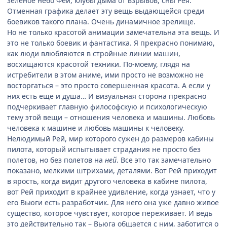
зеленое небо Феи, клубы дыма от взрывов, сны Рея.
Отменная графика делает эту вещь выдающейся среди
боевиков такого плана. Очень динамичное зрелище.
Но не только красотой анимации замечательна эта вещь. И
это не только боевик и фантастика. Я прекрасно понимаю,
как люди влюбляются в стройные линии машин,
восхищаются красотой техники. По-моему, глядя на
истребители в этом аниме, ими просто не возможно не
восторгаться – это просто совершенная красота. А если у
них есть еще и душа… И визуальная сторона прекрасно
подчеркивает главную философскую и психологическую
тему этой вещи – отношения человека и машины. Любовь
человека к машине и любовь машины к человеку.
Нелюдимый Рей, мир которого сужен до размеров кабины
пилота, который испытывает страдания не просто без
полетов, но без полетов на
ней
. Все это так замечательно
показано, мелкими штрихами, деталями. Вот Рей приходит
в ярость, когда видит другого человека в кабине пилота,
вот Рей приходит в крайнее удивление, когда узнает, что у
его Вьюги есть разработчик. Для него она уже давно живое
существо, которое чувствует, которое переживает. И ведь
это действительно так – Вьюга общается с ним, заботится о