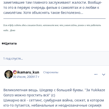
заметившие там главного заслуживают жалости. Вообще-
то это в первую очередь фильм о самолётах и о любви к
самолётам. Хотя объяснять такое бесполезно...
Если я буду сидеть здесь слишком долго, напомните мне, что у меня сайты, роман и что работать
надо... Домо
Цитата
1 год спустя...
comment_2303101
Статистика автора
Shikamaru_kun
Старожилы
30 Июля, 2009
17 г
Великолепная вещь. Шедевр с большей буквы. "За Yukikaze
Gonzo можно простить всё" (с)
Шикарно всё - сеттинг, сумбурная война, сюжет, в котором
кто-то путается, небанальные и неоднозаначные серии(я