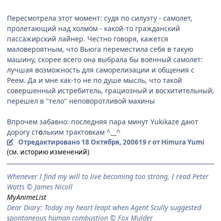
Пересмотрела этот момент: судя по силуэту - самолет,
пролетающий над холмом - какой-то гражданский
пассажирский лайнер. Честно говоря, кажется
маловероятным, что Вьюга переместила себя в такую
машину, скорее всего она выбрала бы военный самолет:
лучшая возможность для саморелизации и общения с
Реем. Да и мне как-то не по душе мысль, что такой
совершенный истребитель, грациозный и восхитительный,
перешел в "тело" неповоротливой махины
Впрочем забавно: последняя пара минут Yukikaze дают
дорогу ст
о
льким трактовкам ^__^
Отредактировано
18 Октября, 2006
19 г
от Himura Yumi
(см. историю изменений)
When­ever I find my will to live be­com­ing too strong, I read Peter
Watts © James Nicoll
MyAnimeList
Dear Diary: Today my heart leapt when Agent Scully suggested
spontaneous human combustion © Fox Mulder