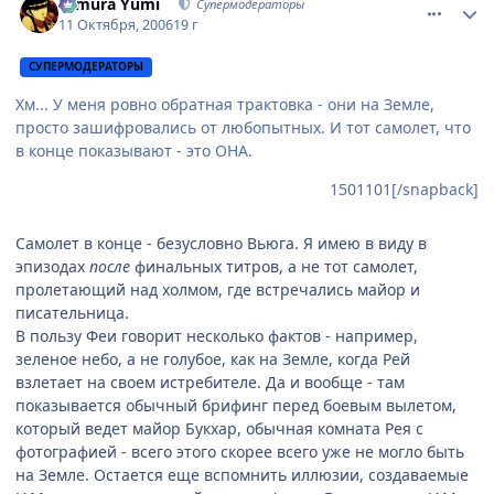
Himura Yumi
Супермодераторы
11 Октября, 2006
19 г
СУПЕРМОДЕРАТОРЫ
Хм... У меня ровно обратная трактовка - они на Земле,
просто зашифровались от любопытных. И тот самолет, что
в конце показывают - это ОНА.
1501101[/snapback]
Самолет в конце - безусловно Вьюга. Я имею в виду в
эпизодах
после
финальных титров, а не тот самолет,
пролетающий над холмом, где встречались майор и
писательница.
В пользу Феи говорит несколько фактов - например,
зеленое небо, а не голубое, как на Земле, когда Рей
взлетает на своем истребителе. Да и вообще - там
показывается обычный брифинг перед боевым вылетом,
который ведет майор Букхар, обычная комната Рея с
фотографией - всего этого скорее всего уже не могло быть
на Земле. Остается еще вспомнить иллюзии, создаваемые