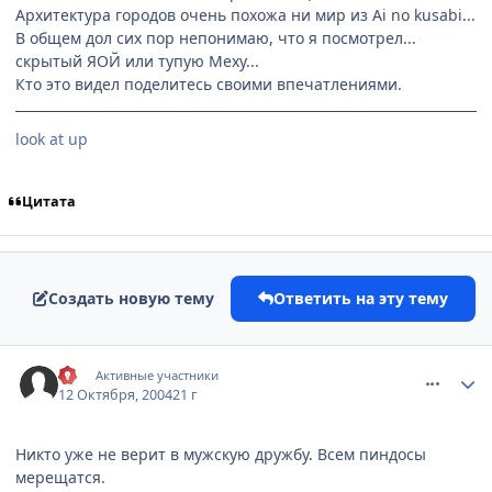
Архитектура городов очень похожа ни мир из Ai no kusabi...
В общем дол сих пор непонимаю, что я посмотрел...
скрытый ЯОЙ или тупую Меху...
Кто это видел поделитесь своими впечатлениями.
look at up
Цитата
Создать новую тему
Ответить на эту тему
comment_118669
Статистика автора
Kil
Активные участники
12 Октября, 2004
21 г
Никто уже не верит в мужскую дружбу. Всем пиндосы
мерещатся.