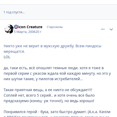
1 год спустя...
comment_908892
Статистика автора
Silicon Creature
Старожилы
5 Марта, 2006
20 г
Никто уже не верит в мужскую дружбу. Всем пиндосы
мерещатся.
LOL
да, таки есть, всё опошлят темные люди. хотя я тоже в
первой серии с ужасом ждала яой каждую минуту. но это у
них шутки такие, у пилотов истребителей...
Такая приятная вещь, а ее никто не обсуждает!!!
Соплей нет, всего 5 серий.. и хотя очень всё было
предсказуемо (конец- уж точно!), но ведь хорошо!
Понравился герой - бука, зато быстро думает. (А.к.а. Килли