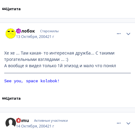
Цитата
comment_118848
Статистика автора
Колобок
Старожилы
13 Октября, 2004
21 г
Хе хе ... Там какая- то интересная дружба... С такими
трогательными взглядами ... :)
А вообще я видел только 1й эпизод и мало что понял
See you, space kolobok!
Цитата
comment_119518
Статистика автора
Isamu
Активные участники
14 Октября, 2004
21 г