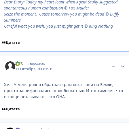
Dear Diary: Today my heart leapt when Agent Scully suggested
spontaneous human combustion © Fox Mulder
Seize the moment. 'Cause tomorrow you might be dead © Buffy
Summers
Careful what you wish, you just might get it © King Nothing
Цитата
comment_1501101
Статистика автора
VVS
Старожилы
11 Октября, 2006
19 г
Хм... У меня ровно обратная трактовка - они на Земле,
просто зашифровались от любопытных. И тот самолет, что
в конце показывают - это ОНА.
Цитата
comment_1501157
Статистика автора