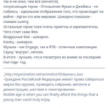
так и не знал, чем всё кончится).
потрясающие герои - Отношения Фукаи и Джеймса - не
побоюсь - идеальное отображение того, что происходит на
войне - Афган это или мировая. Шикарно показали -
снимаю шляпу.
Остальные герои тоже очень приятны и харизматичны.
Чего стоит сама Фея.
Воздушные бои - шикарно.
Конец - шикарно.
Музыка - как Engage, так и RTB - отличные композиции.
Саунд "внутри", неплох.
В итоге - лучшее, что я посмотрел из аниме за последние
пол-года- год.
_http://myanimelist.net/animelist/Shikamaru_kun
-Граждане Российской Федерации имеют право собираться
мирно без оружия, проводить собрания, митинги и
демонстрации, шествия и пикетирование.-
Middle age is when you can finally afford the things that a
young man could truly enjoy.