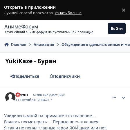
Перейти к содержимому
Открыть в приложении
×
З
Лучший способ просмотра.
Узнать больше
.
АнимеФорум
Войти
Крупнейший аниме-форум на русскоязычной площадке
Главная
Анимация
Обсуждение отдельных аниме и м
YukiKaze - Буран
Поделиться
Подписчики
comment_117835
Статистика автора
Isamu
Активные участники
11 Октября, 2004
21 г
Увидилось мной на примавке это тварение....
Взялось посмотереть.... Первые впечатлениея:
Я так и не понял главные герои ЯОЙщики или нет.