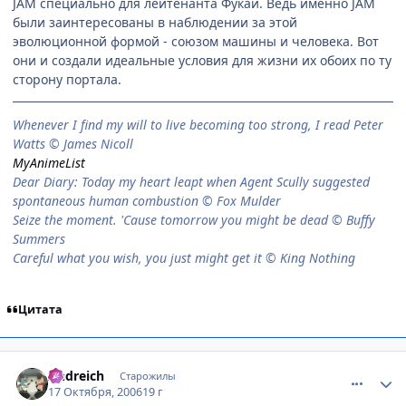
JAM специально для лейтенанта Фукаи. Ведь именно JAM
были заинтересованы в наблюдении за этой
эволюционной формой - союзом машины и человека. Вот
они и создали идеальные условия для жизни их обоих по ту
сторону портала.
When­ever I find my will to live be­com­ing too strong, I read Peter
Watts © James Nicoll
MyAnimeList
Dear Diary: Today my heart leapt when Agent Scully suggested
spontaneous human combustion © Fox Mulder
Seize the moment. 'Cause tomorrow you might be dead © Buffy
Summers
Careful what you wish, you just might get it © King Nothing
Цитата
comment_1513618
Статистика автора
Andreich
Старожилы
17 Октября, 2006
19 г