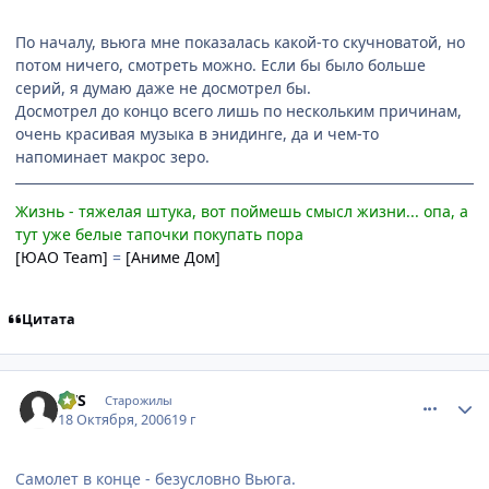
По началу, вьюга мне показалась какой-то скучноватой, но
потом ничего, смотреть можно. Если бы было больше
серий, я думаю даже не досмотрел бы.
Досмотрел до концо всего лишь по нескольким причинам,
очень красивая музыка в энидинге, да и чем-то
напоминает макрос зеро.
Жизнь - тяжелая штука, вот поймешь смысл жизни... опа, а
тут уже белые тапочки покупать пора
[ЮАО Team]
=
[Аниме Дом]
Цитата
comment_1515457
Статистика автора
VVS
Старожилы
18 Октября, 2006
19 г
Самолет в конце - безусловно Вьюга.