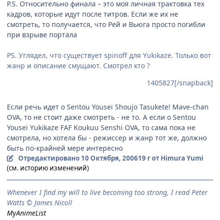
P.S. Относительно финала – это моя личная трактовка тех
кадров, которые идут после титров. Если же их не
смотреть, то получается, что Рей и Вьюга просто погибли
при взрыве портала
PS. Углядел, что существует spinoff для Yukikaze. Только вот
жанр и описание смущают. Смотрел кто ?
1405827[/snapback]
Если речь идет о Sentou Yousei Shoujo Tasukete! Mave-chan
OVA, то не стоит даже смотреть - не то. А если о Sentou
Yousei Yukikaze FAF Koukuu Senshi OVA, то сама пока не
смотрела, но хотела бы - режиссер и жанр тот же, должно
быть по-крайней мере интересно
Отредактировано
10 Октября, 2006
19 г
от Himura Yumi
(см. историю изменений)
When­ever I find my will to live be­com­ing too strong, I read Peter
Watts © James Nicoll
MyAnimeList