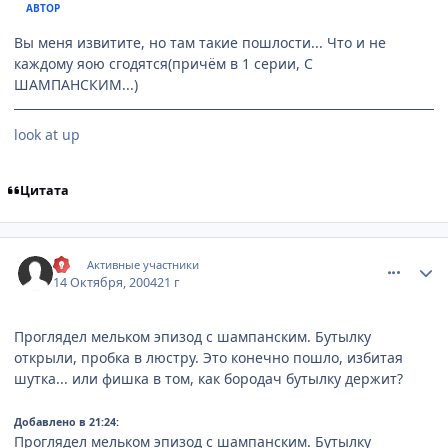
АВТОР
Вы меня извитите, но там такие пошлости... Что и не
каждому яою сгодятся(причём в 1 серии, С
ШАМПАНСКИМ...)
look at up
Цитата
comment_119811
Статистика автора
Kil
Активные участники
14 Октября, 2004
21 г
Проглядел мельком эпизод с шампанским. Бутылку
открыли, пробка в люстру. Это конечно пошло, избитая
шутка... или фишка в том, как бородач бутылку держит?
Добавлено в 21:24:
Проглядел мельком эпизод с шампанским. Бутылку