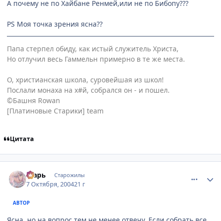
А почему не по Хайбане Ренмей,или не по Бибопу???
PS Моя точка зрения ясна??
Папа стерпел обиду, как истый служитель Христа,
Но отлучил весь Гаммельн примерно в те же места.
О, христианская школа, суровейшая из школ!
Послали монаха на х#й, собрался он - и пошел.
©Башня Rowan
[Платиновые Старики] team
Цитата
comment_115738
Статистика автора
Тсарь
Старожилы
7 Октября, 2004
21 г
АВТОР
Ясна, но на вопрос тем не менее отвечу. Если собрать все