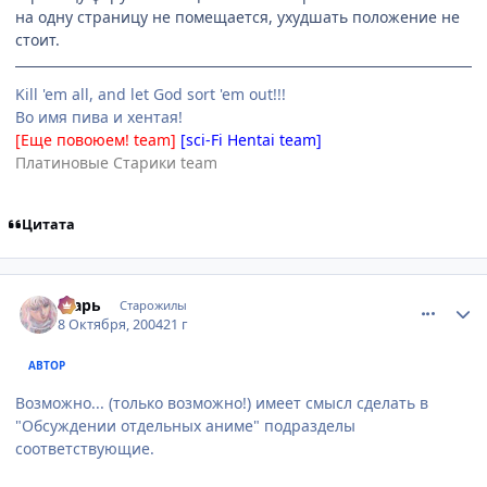
на одну страницу не помещается, ухудшать положение не
стоит.
Kill 'em all, and let God sort 'em out!!!
Во имя пива и хентая!
[Еще повоюем! team]
[sci-Fi Hentai team]
Платиновые Старики team
Цитата
comment_115983
Статистика автора
Тсарь
Старожилы
8 Октября, 2004
21 г
АВТОР
Возможно... (только возможно!) имеет смысл сделать в
"Обсуждении отдельных аниме" подразделы
соответствующие.