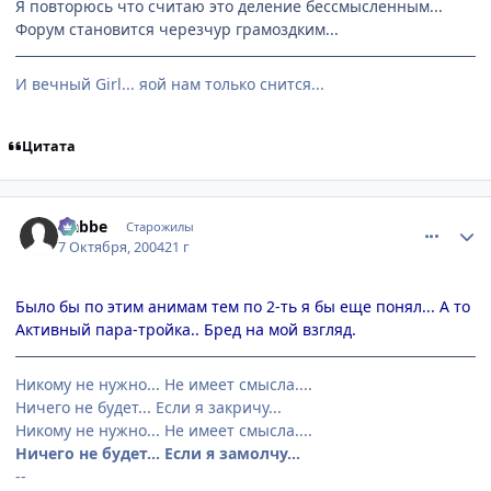
Я повторюсь что считаю это деление бессмысленным...
Форум становится черезчур грамоздким...
И вечный Girl... яой нам только снится...
Цитата
comment_115770
Статистика автора
Nabbe
Старожилы
7 Октября, 2004
21 г
Было бы по этим анимам тем по 2-ть я бы еще понял... А то
Активный пара-тройка.. Бред на мой взгляд.
Никому не нужно... Не имеет смысла....
Ничего не будет... Если я закричу...
Никому не нужно... Не имеет смысла....
Ничего не будет... Если я замолчу...
--