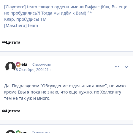
[Claymore] team ~лидер ордена имени Рифул~ (Как, Вы ещё
не пробудились?! Тогда мы идём к Вам!) ^^
Клэр, пробудись! ТМ
[Maschera] team
Цитата
comment_116031
Статистика автора
AKela
Старожилы
8 Октября, 2004
21 г
Да. Подразделом "Обсуждение отдельных аниме", но имхо
кроме Евы я пока не знаю, что еще нужно, по Хеллсингу
тем не так уж и много.
Цитата
comment_116142
Статистика автора
Fazer
Старожилы