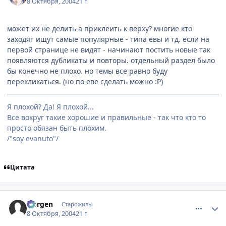
8 Октября, 2004
21 г
может их не делить а приклеить к верху? многие кто
заходят ищут самые популярные - типа евы и тд. если на
первой странице не видят - начинают постить новые так
появляются дубликаты и повторы. отдельный раздел было
бы конечно не плохо. но темы все равно буду
перекликаться. (но по еве сделать можно :P)
Я плохой? Да! Я плохой...
Все вокруг такие хорошие и правильные - так что кто то
просто обязан быть плохим.
/"soy evanuto"/
Цитата
comment_115968
Статистика автора
Norgen
Старожилы
8 Октября, 2004
21 г