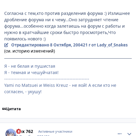
Согласна с тем,кто против разделения форума :) Излишнее
дробление форума ни к чему...Оно затрудняет чтение
форума...особенно когда залетаешь на форум с работы и
нужно в кратчайшие сроки быстро просмотреть,Что
появилось нового :)
Отредактировано
8 Октября, 2004
21 г
от Lady_of_Snakes
(см. историю изменений)
Я - не белая и пушистая
Я - темная и чешуйчатая!
--------------------------------------------------------
Yami no Matsuei и Weiss Kreuz - не яой! А если кто не
согласен, - укушу!
Цитата
comment_115954
Статистика автора
alex 762
Активные участники