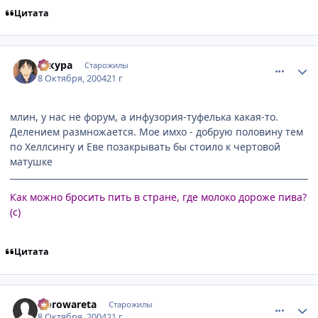
Цитата
comment_116239
Статистика автора
сакура
Старожилы
8 Октября, 2004
21 г
млин, у нас не форум, а инфузория-туфелька какая-то.
Делением размножается. Мое имхо - добрую половину тем
по Хеллсингу и Еве позакрывать бы стоило к чертовой
матушке
Как можно бросить пить в стране, где молоко дороже пива?
(с)
Цитата
comment_116261
Статистика автора
Norowareta
Старожилы
8 Октября, 2004
21 г