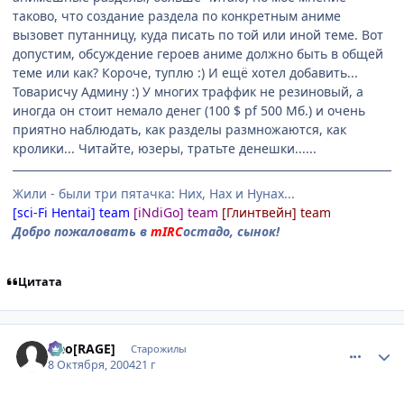
таково, что создание раздела по конкретным аниме
вызовет путанницу, куда писать по той или иной теме. Вот
допустим, обсуждение героев аниме должно быть в общей
теме или как? Короче, туплю :) И ещё хотел добавить...
Товарисчу Админу :) У многих траффик не резиновый, а
иногда он стоит немало денег (100 $ pf 500 Мб.) и очень
приятно наблюдать, как разделы размножаются, как
кролики... Читайте, юзеры, тратьте денешки......
Жили - были три пятачка: Них, Нах и Нунах...
[sci-Fi Hentai] team
[iNdiGo] team
[Глинтвейн] team
Добро пожаловать в
mIRC
остадо, сынок!
Цитата
comment_116367
Статистика автора
Neo[RAGE]
Старожилы
8 Октября, 2004
21 г