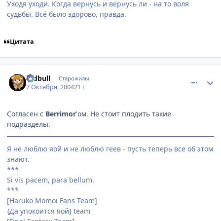
Уходя уходи. Когда вернусь и вернусь ли - на то воля
судьбы. Всё было здорово, правда.
Цитата
comment_115776
Статистика автора
redbull
Старожилы
7 Октября, 2004
21 г
Согласен с
Berrimor
'ом. Не стоит плодить такие
подразделы.
Я не люблю яой и не люблю геев - пусть теперь все об этом
знают.
***
Si vis pacem, para bellum.
***
[Haruko Momoi Fans Team]
{Да упокоится яой} team