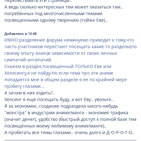
перелистывать эти страницы..
А ведь сколько интересных тем может оказаться там..
погребённых под многочисленными темами
посвященными одному творению (тойже Еве)..
Добавлено в 13:48:
ИМХО:разделение форума неминуемо приводит к тому,что
часть участников перестают посещать какие-то разделы(по
своему опыту знаю)в зависимости от своих личных
симпатий-антипатий.
Скажем в раздел,посвященный ТОЛЬКО Еве или
Хеллсингу,я не пойду.Но если тема про эти аниме
попадается мне в общем разделе я ее по крайней мере
пробегу глазами...
А зачам в них ходить?..
Хелсинг я ещё посещать буду, а вот Еву.. увольте..
Я за экономию, создание подраздела какого-нибудь
"монстра" в индустрии анимэ/манга - экономия трафика
(значит денег), удобство (быстрый доступ к полной базе тем
посвящённых моему любимому анимэ/манге)..
А пробегать все темы глазами.. очень долго и Д-О-Р-О-Г-О..