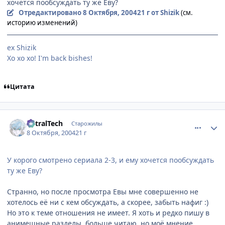
хочется пообсуждать ту же Еву?
Отредактировано
8 Октября, 2004
21 г
от Shizik
(см.
историю изменений)
ex Shizik
Хо хо хо! I'm back bishes!
Цитата
comment_116270
Статистика автора
AstralTech
Старожилы
8 Октября, 2004
21 г
У корого смотрено сериала 2-3, и ему хочется пообсуждать
ту же Еву?
Странно, но после просмотра Евы мне совершенно не
хотелось её ни с кем обсуждать, а скорее, забыть нафиг :)
Но это к теме отношения не имеет. Я хоть и редко пишу в
анимешные разделы, больше читаю, но моё мнение