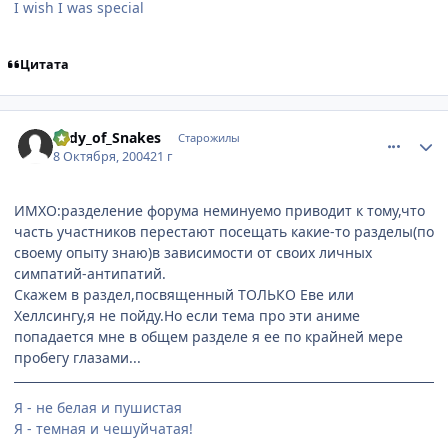
I wish I was special
Цитата
comment_116002
Статистика автора
Lady_of_Snakes
Старожилы
8 Октября, 2004
21 г
ИМХО:разделение форума неминуемо приводит к тому,что
часть участников перестают посещать какие-то разделы(по
своему опыту знаю)в зависимости от своих личных
симпатий-антипатий.
Скажем в раздел,посвященный ТОЛЬКО Еве или
Хеллсингу,я не пойду.Но если тема про эти аниме
попадается мне в общем разделе я ее по крайней мере
пробегу глазами...
Я - не белая и пушистая
Я - темная и чешуйчатая!