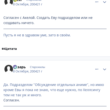
8 Октября, 2004
21 г
Согласен с Акелой. Создать Еву подразделом или не
создавать ничего.
Пусть я не в здравом уме, зато в своём.
Цитата
comment_116158
Статистика автора
Лазарь
Старожилы
8 Октября, 2004
21 г
Да. Подразделом "Обсуждение отдельных аниме", но имхо
кроме Евы я пока не знаю, что еще нужно, по Хеллсингу
тем не так уж и много.
Согласен.