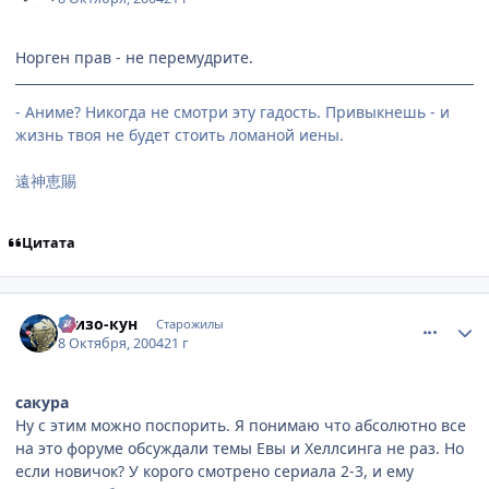
Норген прав - не перемудрите.
- Аниме? Никогда не смотри эту гадость. Привыкнешь - и
жизнь твоя не будет стоить ломаной иены.
遠神恵賜
Цитата
comment_116264
Статистика автора
Шизо-кун
Старожилы
8 Октября, 2004
21 г
сакура
Ну с этим можно поспорить. Я понимаю что абсолютно все
на это форуме обсуждали темы Евы и Хеллсинга не раз. Но
если новичок? У корого смотрено сериала 2-3, и ему