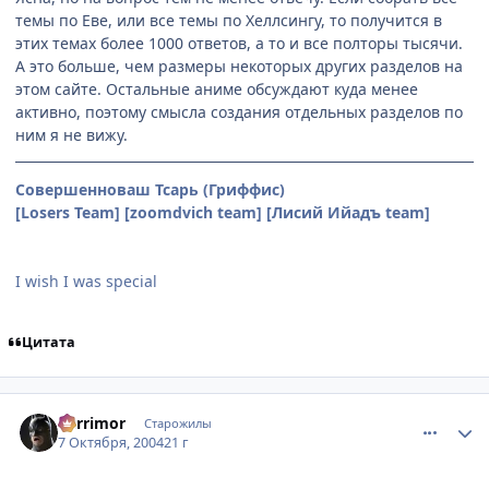
темы по Еве, или все темы по Хеллсингу, то получится в
этих темах более 1000 ответов, а то и все полторы тысячи.
А это больше, чем размеры некоторых других разделов на
этом сайте. Остальные аниме обсуждают куда менее
активно, поэтому смысла создания отдельных разделов по
ним я не вижу.
Совершенноваш Тсарь (Гриффис)
[Losers Team] [zoomdvich team] [Лисий Ийадъ team]
I wish I was special
Цитата
comment_115765
Статистика автора
Berrimor
Старожилы
7 Октября, 2004
21 г