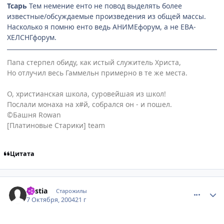
Тсарь
Тем немение енто не повод выделять более
известные/обсуждаемые произведения из общей массы.
Насколько я помню енто ведь АНИМЕфорум, а не ЕВА-
ХЕЛСНГфорум.
Папа стерпел обиду, как истый служитель Христа,
Но отлучил весь Гаммельн примерно в те же места.
О, христианская школа, суровейшая из школ!
Послали монаха на х#й, собрался он - и пошел.
©Башня Rowan
[Платиновые Старики] team
Цитата
comment_115768
Статистика автора
Bestia
Старожилы
7 Октября, 2004
21 г