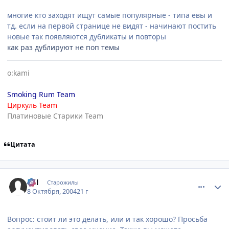
многие кто заходят ищут самые популярные - типа евы и
тд. если на первой странице не видят - начинают постить
новые так появляются дубликаты и повторы
как раз дублируют не поп темы
o:kami
Smoking Rum Team
Циркуль Team
Платиновые Старики Team
Цитата
comment_115981
Статистика автора
Stil
Старожилы
8 Октября, 2004
21 г
Вопрос: стоит ли это делать, или и так хорошо? Просьба