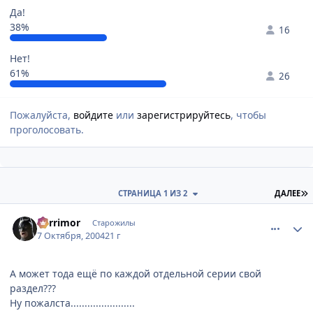
Да!
38%
16
Нет!
61%
26
Пожалуйста,
войдите
или
зарегистрируйтесь
, чтобы
проголосовать.
П
СТРАНИЦА 1 ИЗ 2
ДАЛЕЕ
comment_115732
Статистика автора
Berrimor
Старожилы
7 Октября, 2004
21 г
А может тода ещё по каждой отдельной серии свой
раздел???
Ну пожалста.......................