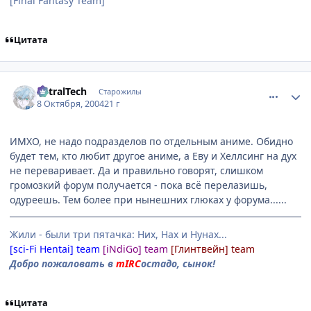
[Final Fantasy Team]
Цитата
comment_115888
Статистика автора
AstralTech
Старожилы
8 Октября, 2004
21 г
ИМХО, не надо подразделов по отдельным аниме. Обидно
будет тем, кто любит другое аниме, а Еву и Хеллсинг на дух
не переваривает. Да и правильно говорят, слишком
громозкий форум получается - пока всё перелазишь,
одуреешь. Тем более при нынешних глюках у форума......
Жили - были три пятачка: Них, Нах и Нунах...
[sci-Fi Hentai] team
[iNdiGo] team
[Глинтвейн] team
Добро пожаловать в
mIRC
остадо, сынок!
Цитата