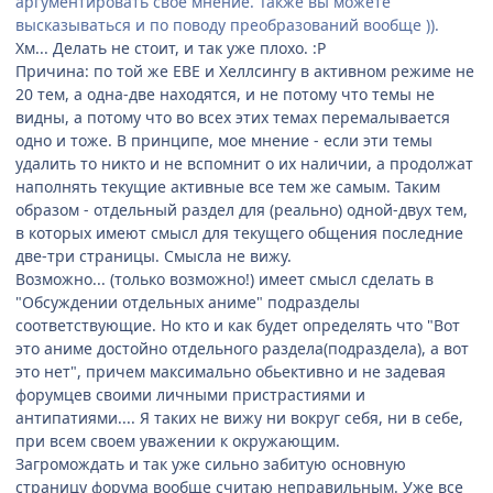
аргументировать свое мнение. Также вы можете
высказываться и по поводу преобразований вообще )).
Хм... Делать не стоит, и так уже плохо. :P
Причина: по той же ЕВЕ и Хеллсингу в активном режиме не
20 тем, а одна-две находятся, и не потому что темы не
видны, а потому что во всех этих темах перемалывается
одно и тоже. В принципе, мое мнение - если эти темы
удалить то никто и не вспомнит о их наличии, а продолжат
наполнять текущие активные все тем же самым. Таким
образом - отдельный раздел для (реально) одной-двух тем,
в которых имеют смысл для текущего общения последние
две-три страницы. Смысла не вижу.
Возможно... (только возможно!) имеет смысл сделать в
"Обсуждении отдельных аниме" подразделы
соответствующие. Но кто и как будет определять что "Вот
это аниме достойно отдельного раздела(подраздела), а вот
это нет", причем максимально обьективно и не задевая
форумцев своими личными пристрастиями и
антипатиями.... Я таких не вижу ни вокруг себя, ни в себе,
при всем своем уважении к окружающим.
Загромождать и так уже сильно забитую основную
страницу форума вообще считаю неправильным. Уже все