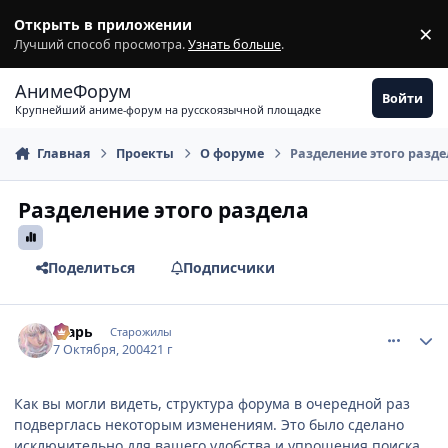
Перейти к содержимому
Открыть в приложении
×
З
Лучший способ просмотра.
Узнать больше
.
АнимеФорум
Войти
Крупнейший аниме-форум на русскоязычной площадке
Главная
Проекты
О форуме
Разделение этого разд
Разделение этого раздела
Поделиться
Подписчики
comment_115687
Статистика автора
Тсарь
Старожилы
7 Октября, 2004
21 г
Как вы могли видеть, структура форума в очередной раз
подверглась некоторым изменениям. Это было сделано
исключительно для вашего удобства и упрощения поиска