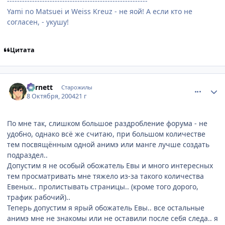
--------------------------------------------------------
Yami no Matsuei и Weiss Kreuz - не яой! А если кто не
согласен, - укушу!
Цитата
comment_116004
Статистика автора
Barnett
Старожилы
8 Октября, 2004
21 г
По мне так, слишком большое раздробление форума - не
удобно, однако всё же считаю, при большом количестве
тем посвящённым одной анимэ или манге лучше создать
подраздел..
Допустим я не особый обожатель Евы и много интересных
тем просматривать мне тяжело из-за такого количества
Евеных.. пролистывать страницы.. (кроме того дорого,
трафик рабочий)..
Теперь допустим я ярый обожатель Евы.. все остальные
анимэ мне не знакомы или не оставили после себя следа.. я