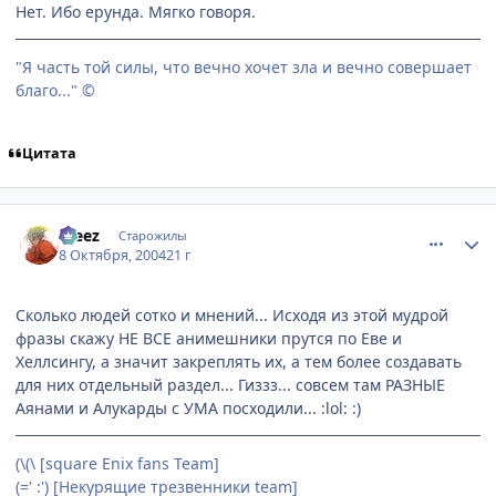
Нет. Ибо ерунда. Мягко говоря.
"Я часть той силы, что вечно хочет зла и вечно совершает
благо..." ©
Цитата
comment_116533
Статистика автора
Freez
Старожилы
8 Октября, 2004
21 г
Сколько людей сотко и мнений... Исходя из этой мудрой
фразы скажу НЕ ВСЕ анимешники прутся по Еве и
Хеллсингу, а значит закреплять их, а тем более создавать
для них отдельный раздел... Гиззз... совсем там РАЗНЫЕ
Аянами и Алукарды с УМА посходили... :lol: :)
(\(\ [square Enix fans Team]
(=' :') [Некурящие трезвенники team]