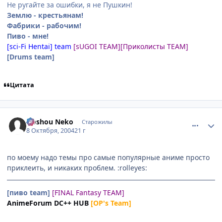
Не ругайте за ошибки, я не Пушкин!
Землю - крестьянам!
Фабрики - рабочим!
Пиво - мне!
[sci-Fi Hentai] team
[sUGOI TEAM]
[Приколисты TEAM]
[Drums team]
Цитата
comment_116238
Статистика автора
Hoshou Neko
Старожилы
8 Октября, 2004
21 г
по моему надо темы про самые популярные аниме просто
приклеить, и никаких проблем. :rolleyes:
[пиво team]
[FINAL Fantasy TEAM]
AnimeForum DC++ HUB
[OP's Team]