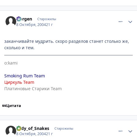
comment_115904
Статистика автора
Norgen
Старожилы
8 Октября, 2004
21 г
заканчивайте мудрить. скоро разделов станет столько же,
сколько и тем.
o:kami
Smoking Rum Team
Циркуль Team
Платиновые Старики Team
Цитата
comment_115934
Статистика автора
Lady_of_Snakes
Старожилы
8 Октября, 2004
21 г