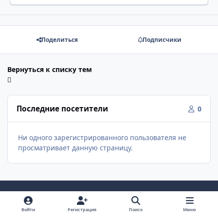
Поделиться
Подписчики
Вернуться к списку тем
Последние посетители
0
Ни одного зарегистрированного пользователя не
просматривает данную страницу.
Светлый режим
Темный режим
Как в системе
v
Войти
Регистрация
Поиск
Меню