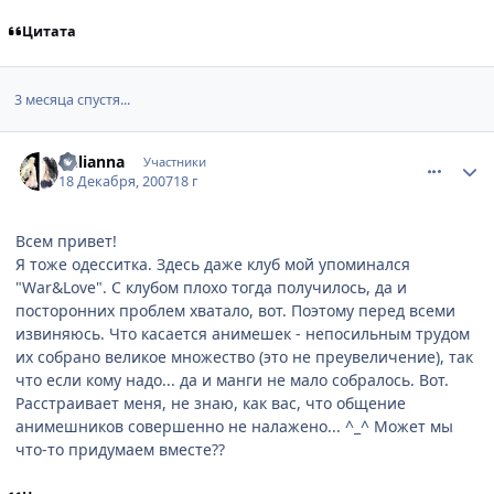
Цитата
3 месяца спустя...
comment_1937919
Статистика автора
Yulianna
Участники
18 Декабря, 2007
18 г
Всем привет!
Я тоже одесситка. Здесь даже клуб мой упоминался
"War&Love". С клубом плохо тогда получилось, да и
посторонних проблем хватало, вот. Поэтому перед всеми
извиняюсь. Что касается анимешек - непосильным трудом
их собрано великое множество (это не преувеличение), так
что если кому надо... да и манги не мало собралось. Вот.
Расстраивает меня, не знаю, как вас, что общение
анимешников совершенно не налажено... ^_^ Может мы
что-то придумаем вместе??