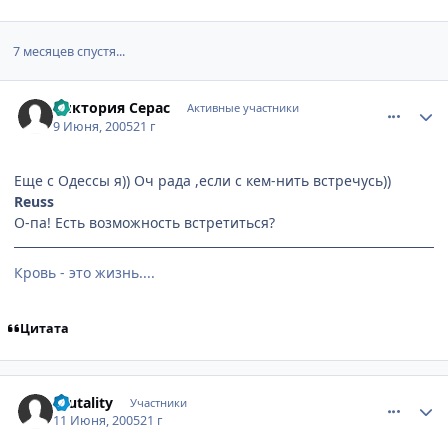
7 месяцев спустя...
comment_354315
Статистика автора
Виктория Серас
Активные участники
9 Июня, 2005
21 г
Еще с Одессы я)) Оч рада ,если с кем-нить встречусь))
Reuss
О-па! Есть возможность встретиться?
Кровь - это жизнь....
Цитата
comment_356578
Статистика автора
Brutality
Участники
11 Июня, 2005
21 г