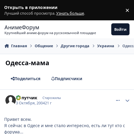
Перейти к содержимому
Открыть в приложении
×
З
Лучший способ просмотра.
Узнать больше
.
АнимеФорум
Войти
Крупнейший аниме-форум на русскоязычной площадке
Главная
Общение
Другие города
Украина
Одес
Одесса-мама
Поделиться
Подписчики
comment_112636
Статистика автора
Попутчик
Старожилы
3 Октября, 2004
21 г
Привет всем.
Я сейчас в Одесе и мне стало интересно, есть ли тут кто с
форума...