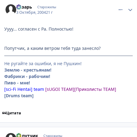
comment_112946
Статистика автора
Лазарь
Старожилы
3 Октября, 2004
21 г
Уууу... согласен с Ра. Полностью!
Попутчик, а каким ветром тебя туда занесло?
Не ругайте за ошибки, я не Пушкин!
Землю - крестьянам!
Фабрики - рабочим!
Пиво - мне!
[sci-Fi Hentai] team
[sUGOI TEAM]
[Приколисты TEAM]
[Drums team]
Цитата
comment_113195
Статистика автора
Попутчик
Старожилы