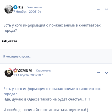
comment_1558719
Статистика автора
Kertis
Участники
7 Ноября, 2006
19 г
Есть у кого информация о показах аниме в кинотеатрах
города?
Цитата
9 месяцев спустя...
comment_1830805
Статистика автора
MAXIMUM
Старожилы
13 Августа, 2007
18 г
Есть у кого информация о показах аниме в кинотеатрах
города?
Нда, думаю в Одессе такого не будет счастья.. Т_Т
И вообще, начинайте отписываться, одесситы! )