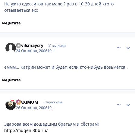
Не ужто одесситов так мало ? раз в 10-30 дней ктото
отзываеться эхх
Цитата
comment_1531036
Статистика автора
devilsmaycry
Участники
24 Октября, 2006
19 г
еммм... Катрин может и будет, если кто-нибудь возьмётся .
Цитата
comment_1533874
Статистика автора
MAXIMUM
Старожилы
26 Октября, 2006
19 г
Здарова всем дошедшим братьям и сёстрам!
http://mugen.3bb.ru/