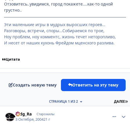
Отзовитесь..увидимся, город покажете....как-то одной
грустно..
Эти маленькие игры в мудрых выросших героев…
Разговоры, встречи, споры…Собираемся по трое,
Ноу проблем, ноу комментс, жизнь течет неторопливо,
И несет от наших кухонь Фрейдом мценского разлива.
Цитата
Создать новую тему
Ответить на эту тему
П
СТРАНИЦА 1 ИЗ 2
ДАЛЕЕ
comment_112902
Статистика автора
Hidg_Ra
Старожилы
3 Октября, 2004
21 г