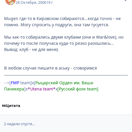
28 Октября, 2006
19 г
Mugen где-то в Кировском собираются...когда точно - не
помню. Могу спросить у подруги, она там тусуется.
Мы как-то собирались двумя клубами (они и War&love), но
почему-то после получаса куда-то резко разошлись...
Вывод: клуб - не для меня)
В любом случае пишите в аську - сговоримся
-->[
FMP
team]х[
Рыцарский Орден им. Ваша-
Паникера
]х
*Utena team*
х
[Русский фолк team]
Цитата
2 недели спустя...