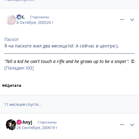
comment_516464
Статистика автора
G.K.
Старожилы
8 Октября, 2005
20 г
Паскот
Я на паскоте жил два месяца:lol: А сейчас в центре:).
"Tell a kid he can't touch a rifle and he grows up to be a sniper". ©
[Паладин XXI]
Цитата
11 месяцев спустя...
comment_1462828
Статистика автора
[Johny]
Старожилы
26 Сентября, 2006
19 г