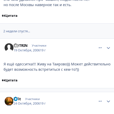
но после Москвы наверное так и есть.
Цитата
2 недели спустя...
comment_1519338
Статистика автора
K@TRIN
Участники
19 Октября, 2006
19 г
Я ещё одесситка!!! Живу на Таирово))) Может действительно
будет возможность встретиться с кем-то?))
Цитата
comment_1530367
Статистика автора
Kifit
Участники
24 Октября, 2006
19 г