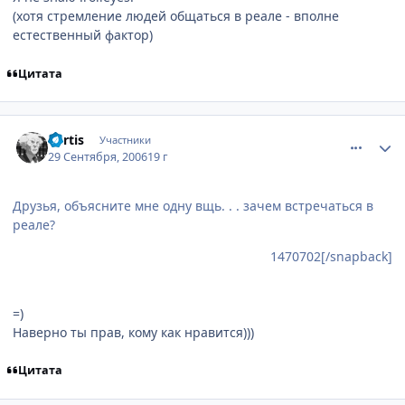
(хотя стремление людей общаться в реале - вполне
естественный фактор)
Цитата
comment_1473605
Статистика автора
Kertis
Участники
29 Сентября, 2006
19 г
Друзья, объясните мне одну вщь. . . зачем встречаться в
реале?
1470702[/snapback]
=)
Наверно ты прав, кому как нравится)))
Цитата