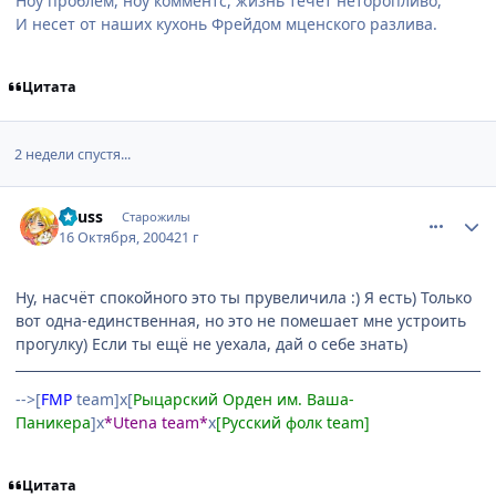
Ноу проблем, ноу комментс, жизнь течет неторопливо,
И несет от наших кухонь Фрейдом мценского разлива.
Цитата
2 недели спустя...
comment_121264
Статистика автора
Reuss
Старожилы
16 Октября, 2004
21 г
Ну, насчёт спокойного это ты прувеличила :) Я есть) Только
вот одна-единственная, но это не помешает мне устроить
прогулку) Если ты ещё не уехала, дай о себе знать)
-->[
FMP
team]х[
Рыцарский Орден им. Ваша-
Паникера
]х
*Utena team*
х
[Русский фолк team]
Цитата