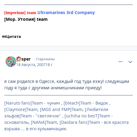
Ultramarines 3rd Company
[imperium] team
[Мор. Утопия] team
Цитата
comment_1834173
Статистика автора
gesper
Старожилы
18 Августа, 2007
18 г
я сам родился в Одессе, каждый год туда езжу! следуещим
году я туда с другими анимешниками приеду!
[Naruto fans]Team - чунин , [bleach]Team - Видок ,
[Claymore]Team, [MGS and FMP]Team, [Любители
эльфов]Team - "светлячок" , [uchiha no besT]Team -
основатель, [NANA]Team, [Daidara fans]Team - вся красота
взрыва ... в его кульминации.