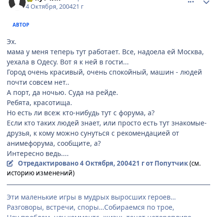
4 Октября, 2004
21 г
АВТОР
Эх.
мама у меня теперь тут работает. Все, надоела ей Москва,
уехала в Одесу. Вот я к ней в гости...
Город очень красивый, очень спокойный, машин - людей
почти совсем нет..
А порт, да ночью. Суда на рейде.
Ребята, красотища.
Но есть ли всеж кто-нибудь тут с форума, а?
Если кто таких людей знает, или просто есть тут знакомые-
друзья, к кому можно сунуться с рекомендацией от
анимефорума, сообщите, а?
Интересно ведь....
Отредактировано
4 Октября, 2004
21 г
от Попутчик
(см.
историю изменений)
Эти маленькие игры в мудрых выросших героев…
Разговоры, встречи, споры…Собираемся по трое,