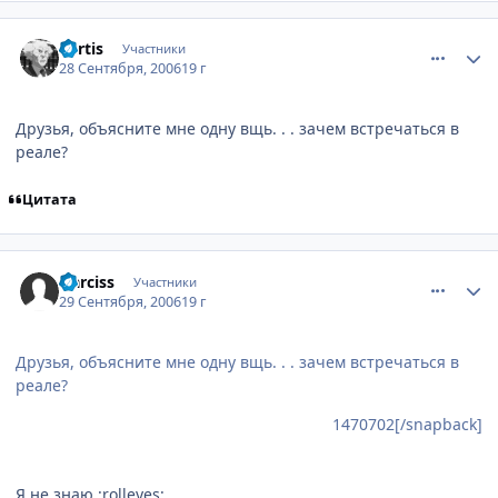
comment_1470702
Статистика автора
Kertis
Участники
28 Сентября, 2006
19 г
Друзья, объясните мне одну вщь. . . зачем встречаться в
реале?
Цитата
comment_1471317
Статистика автора
Narciss
Участники
29 Сентября, 2006
19 г
Друзья, объясните мне одну вщь. . . зачем встречаться в
реале?
1470702[/snapback]
Я не знаю :rolleyes: