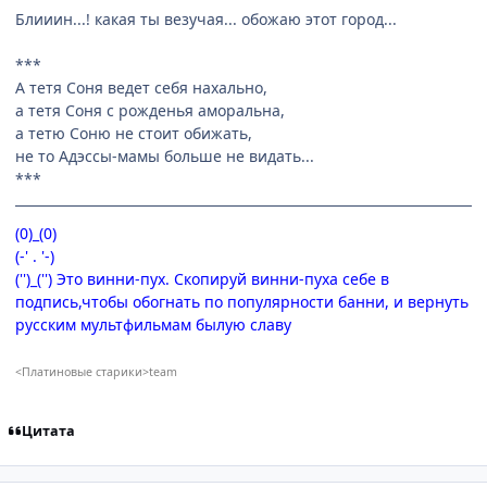
Блииин...! какая ты везучая... обожаю этот город...
***
А тетя Соня ведет себя нахально,
а тетя Соня с рожденья аморальна,
а тетю Соню не стоит обижать,
не то Адэссы-мамы больше не видать...
***
(0)_(0)
(-' . '-)
('')_('') Это винни-пух. Скопируй винни-пуха себе в
подпись,чтобы обогнать по популярности банни, и вернуть
русским мультфильмам былую славу
<Платиновые старики>team
Цитата