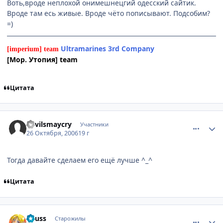
Воть,вроде неплохой онимешнецгий одесский сайтик.
Вроде там есь живые. Вроде чёто пописывают. Подсобим?
=)
Ultramarines 3rd Company
[imperium] team
[Мор. Утопия] team
Цитата
comment_1534474
Статистика автора
devilsmaycry
Участники
26 Октября, 2006
19 г
Тогда давайте сделаем его ещё лучше ^_^
Цитата
comment_1539420
Статистика автора
Reuss
Старожилы