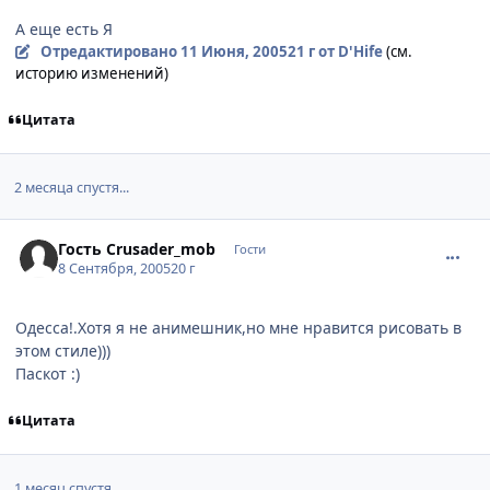
А еще есть Я
Отредактировано
11 Июня, 2005
21 г
от D'Hife
(см.
историю изменений)
Цитата
2 месяца спустя...
comment_455908
Гость Crusader_mob
Гости
8 Сентября, 2005
20 г
Одесса!.Хотя я не анимешник,но мне нравится рисовать в
этом стиле)))
Паскот :)
Цитата
1 месяц спустя...