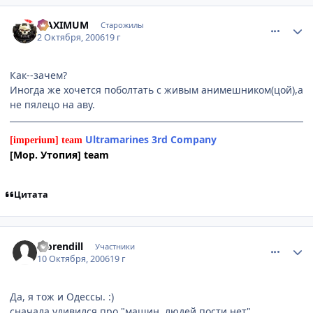
comment_1480798
Статистика автора
MAXIMUM
Старожилы
2 Октября, 2006
19 г
Как--зачем?
Иногда же хочется поболтать с живым анимешником(цой),а
не пялецо на аву.
Ultramarines 3rd Company
[imperium] team
[Мор. Утопия] team
Цитата
comment_1498203
Статистика автора
Morendill
Участники
10 Октября, 2006
19 г
Да, я тож и Одессы. :)
сначала удивился про "машин, людей пости нет"