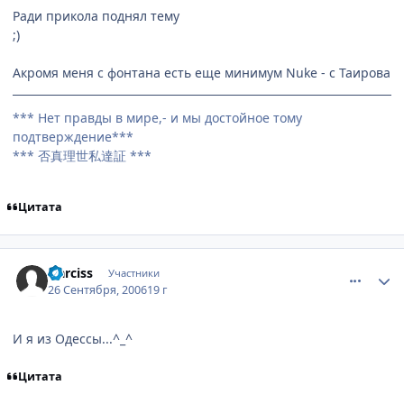
Ради прикола поднял тему
;)
Акромя меня с фонтана есть еще минимум Nuke - с Таирова
*** Нет правды в мире,- и мы достойное тому
подтверждение***
*** 否真理世私達証 ***
Цитата
comment_1462856
Статистика автора
Narciss
Участники
26 Сентября, 2006
19 г
И я из Одессы...^_^
Цитата