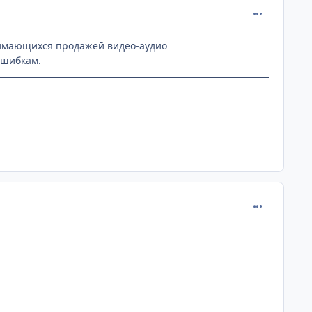
comment_112
анимающихся продажей видео-аудио
ошибкам.
comment_112