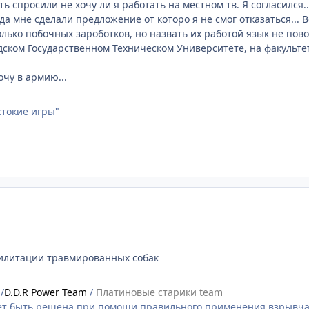
ь спросили не хочу ли я работать на местном тв. Я согласился..
а мне сделали предложение от которо я не смог отказаться... В
лько побочных зароботков, но назвать их работой язык не пово
дском Государственном Техническом Университете, на факульт
очу в армию...
стокие игры"
билитации травмированных собак
m
/
D.D.R Power Team
/
Платиновые старики team
т быть решена при помощи правильного применения взрывча