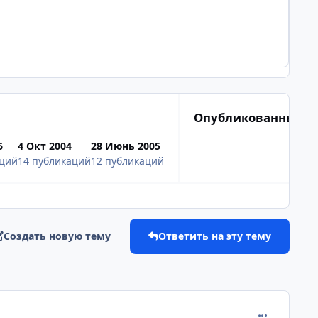
Опубликованные и
6
4 Окт 2004
28 Июнь 2005
аций
14 публикаций
12 публикаций
Создать новую тему
Ответить на эту тему
comment_112