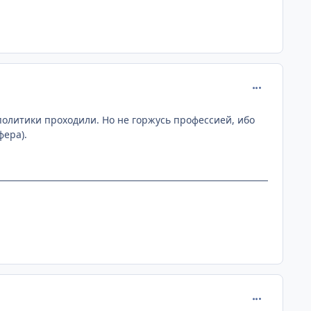
comment_112
политики проходили. Но не горжусь профессией, ибо
фера).
comment_112