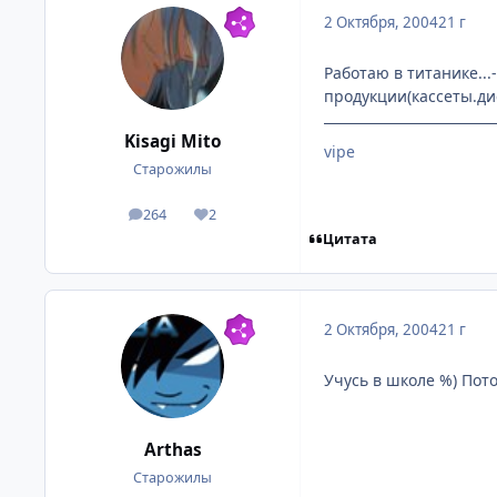
2 Октября, 2004
21 г
Работаю в титанике..
продукции(кассеты.ди
Kisagi Mito
vipe
Старожилы
264
2
посты
Репутация
Цитата
2 Октября, 2004
21 г
Учусь в школе %) Пото
Arthas
Старожилы