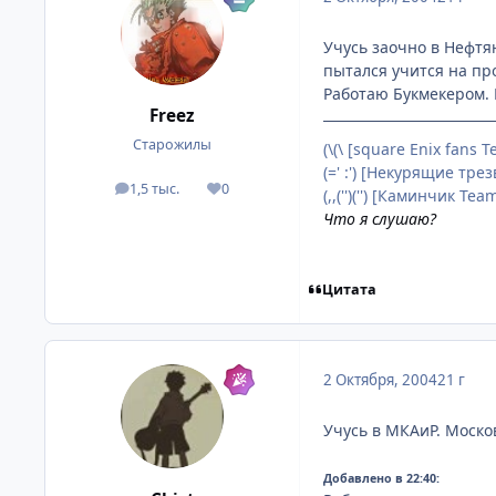
Учусь заочно в Нефтян
пытался учится на про
Работаю Букмекером. П
Freez
Старожилы
(\(\ [square Enix fans 
(=' :') [Некурящие тре
1,5 тыс.
0
посты
Репутация
(,,('')('') [Каминчик Te
Что я слушаю?
Цитата
2 Октября, 2004
21 г
Учусь в МКАиР. Моско
Добавлено в 22:40: