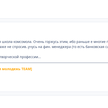
 школа комсомола. Очень горжусь этим, ибо раньше е многие 
аже не спросив..учусь на фин. менеджера (то есть банковская с
 творческой профессии...
я молодежь TEAM]