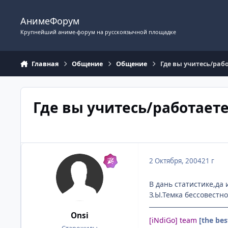
Перейти к содержимому
АнимеФорум
Крупнейший аниме-форум на русскоязычной площадке
Главная
Общение
Общение
Где вы учитесь/рабо
Где вы учитесь/работаете
2 Октября, 2004
21 г
В дань статистике,да 
З.Ы.Темка бессовестно
Onsi
[iNdiGo] team
[the bes