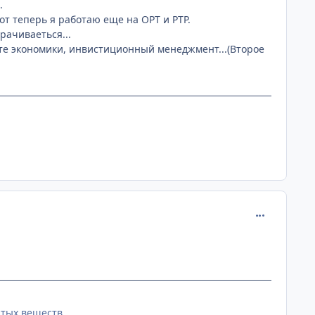
.
от теперь я работаю еще на ОРТ и РТР.
рачиваеться...
ете экономики, инвистиционный менеджмент...(Второе
comment_112
тых веществ