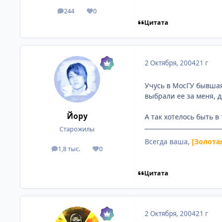
244
0
посты
Репутация
Цитата
2 Октября, 2004
21 г
Учусь в МосГУ бывшая
выбрали ее за меня, д
Йору
А так хотелось быть в
Старожилы
Всегда ваша,
[Золота
1,8 тыс.
0
посты
Репутация
Цитата
2 Октября, 2004
21 г