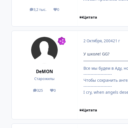
3,2 тыс.
0
посты
Репутация
Цитата
2 Октября, 2004
21 г
У школе! GG?
Все мы будем в Аду, н
DeMON
--------------------
Старожилы
Чтобы сохранить анге
--------------------
325
0
посты
Репутация
I cry, when angels deser
Цитата