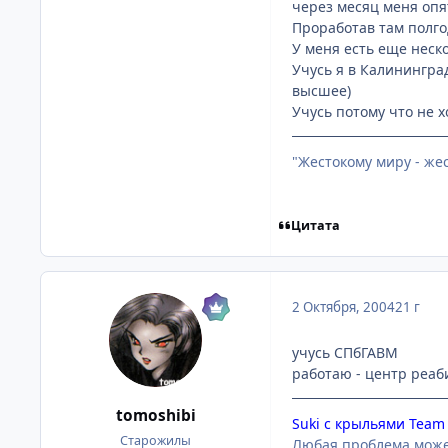
через месяц меня опят
Проработав там полгод
У меня есть еще неско
Учусь я в Калинингра
высшее)
Учусь потому что не х
"Жестокому миру - же
Цитата
2 Октября, 2004
21 г
учусь СПбГАВМ
работаю - центр реа
tomoshibi
Suki с крыльями Tea
Старожилы
Любая проблема може