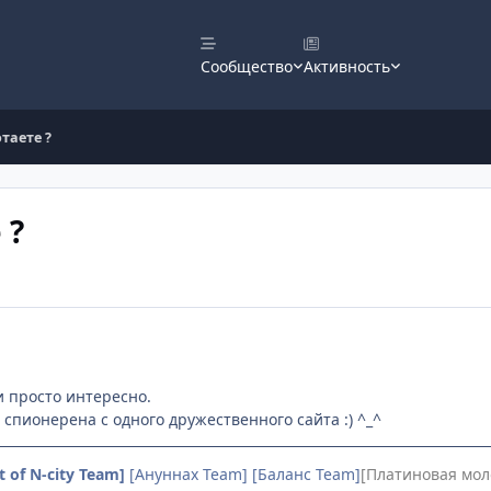
Сообщество
Активность
таете ?
 ?
и просто интересно.
 спионерена с одного дружественного сайта :) ^_^
t of N-city Team]
[Ануннах Team] [Баланс Team]
[Платиновая мол