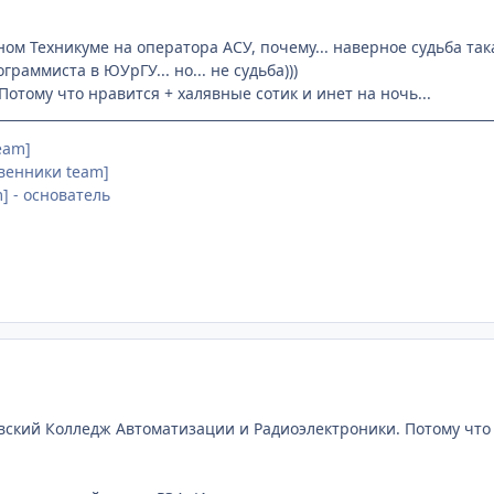
ом Техникуме на оператора АСУ, почему... наверное судьба такая
граммиста в ЮУрГУ... но... не судьба)))
отому что нравится + халявные сотик и инет на ночь...
Team]
звенники team]
am] - основатель
вский Колледж Автоматизации и Радиоэлектроники. Потому чт