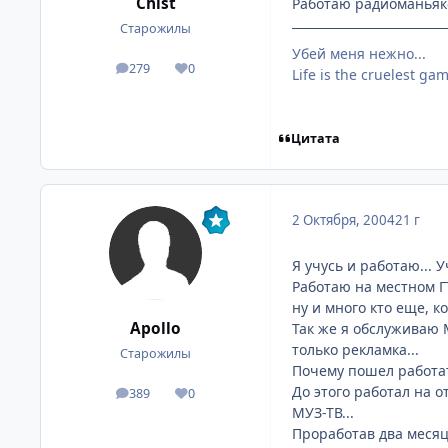
Chist
Работаю радиоманьяк
Старожилы
Убей меня нежно...
279
0
посты
Репутация
Life is the cruelest ga
Цитата
2 Октября, 2004
21 г
Я учусь и работаю... 
Работаю на местном Г
ну и много кто еще, ко
Apollo
Так же я обслуживаю М
только рекламка...
Старожилы
Почему пошел работать
До этого работал на о
389
0
посты
Репутация
МУЗ-ТВ...
Проработав два месяца