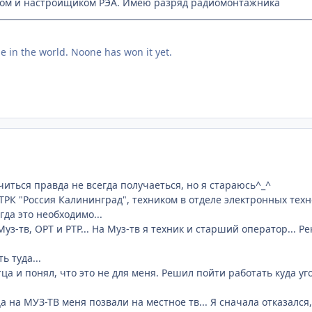
ом и настройщиком РЭА. Имею разряд радиомонтажника
me in the world. Noone has won it yet.
Учиться правда не всегда получаеться, но я стараюсь^_^
ТРК "Россия Калининград", техником в отделе электронных техн
гда это необходимо...
уз-тв, ОРТ и РТР... На Муз-тв я техник и старший оператор... 
 туда...
тца и понял, что это не для меня. Решил пойти работать куда уг
 на МУЗ-ТВ меня позвали на местное тв... Я сначала отказался,