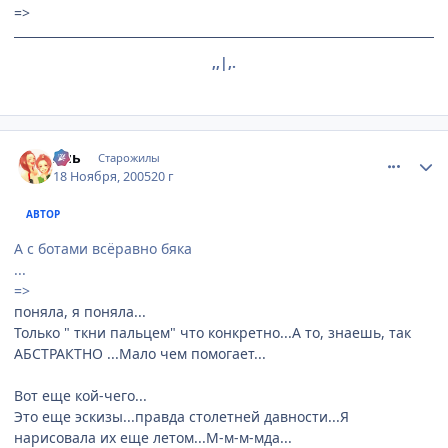
=>
,,|,.
comment_624793
Статистика автора
Аль
Старожилы
18 Ноября, 2005
20 г
АВТОР
А с ботами всёравно бяка
...
=>
поняла, я поняла...
Только " ткни пальцем" что конкретно...А то, знаешь, так
АБСТРАКТНО ...Мало чем помогает...
Вот еще кой-чего...
Это еще эскизы...правда столетней давности...Я
нарисовала их еще летом...М-м-м-мда...