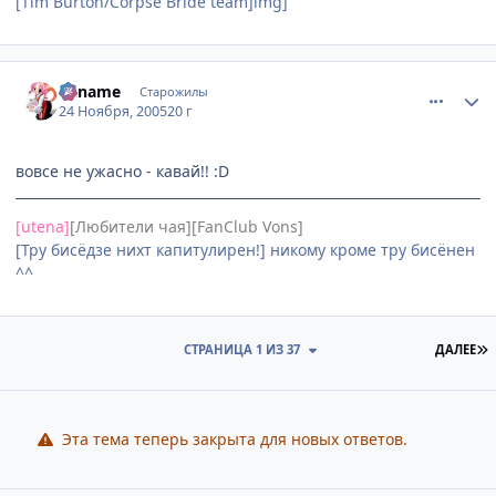
[Tim Burton/Сorpse Bride team]img]
comment_644185
Статистика автора
Kaname
Старожилы
24 Ноября, 2005
20 г
вовсе не ужасно - кавай!! :D
[utena]
[Любители чая][FanClub Vons]
[Тру бисёдзе нихт капитулирен!] никому кроме тру бисёнен
^^
П
СТРАНИЦА 1 ИЗ 37
ДАЛЕЕ
Эта тема теперь закрыта для новых ответов.