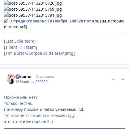
Отредактировано
18 Ноября, 2005
20 г
от Аль
(см. историю
изменений)
[Last Exile team]
[sillent Hill team]
[Tim Burton/Сorpse Bride team]img]
comment_625035
Статистика автора
Kaname
Старожилы
18 Ноября, 2005
20 г
Похоже или нет?
только честно...
по-моему похоже и легко узнаваемо :lol:
тут кой-чего готовлю к Новому году...
это что же интересно? :)