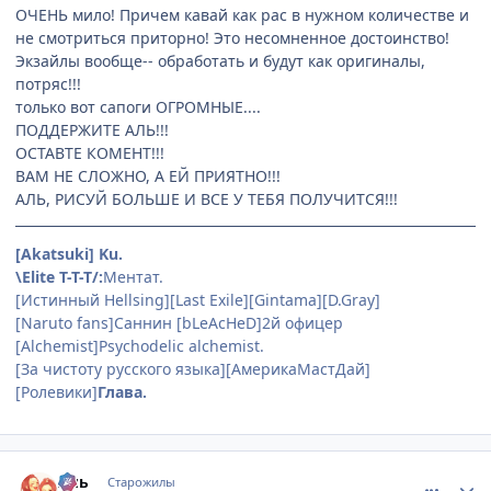
ОЧЕНЬ мило! Причем кавай как рас в нужном количестве и
не смотриться приторно! Это несомненное достоинство!
Экзайлы вообще-- обработать и будут как оригиналы,
потряс!!!
только вот сапоги ОГРОМНЫЕ....
ПОДДЕРЖИТЕ АЛЬ!!!
ОСТАВТЕ КОМЕНТ!!!
ВАМ НЕ СЛОЖНО, А ЕЙ ПРИЯТНО!!!
АЛЬ, РИСУЙ БОЛЬШЕ И ВСЕ У ТЕБЯ ПОЛУЧИТСЯ!!!
[Akatsuki] Ku.
\Elite T-T-T/:
Ментат.
[Истинный Hellsing][Last Exile][Gintama][D.Gray]
[Naruto fans]Саннин [bLeAcHeD]2й офицер
[Alchemist]Psychodelic alchemist.
[За чистоту русского языка][АмерикаМастДай]
[Ролевики]
Глава.
comment_641535
Статистика автора
Аль
Старожилы