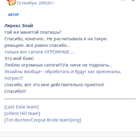
23 Ноября, 2005
20 г
АВТОР
Лерокс Элай
той же манетой платишь?
Спасибо, конечно...Не расчитывала я на такую
реакцию..все равно спасибо...
только вот сапоги ОГРОМНЫЕ....
Это мой бзик!
Люблю огромные сапоги!!!Уж ниче не поделать...
Экзайлы вообще-- обработать и будут как оригиналы,
потряс!!!
спасибо, вот это мне действительно приятно!
Спасибо!!!
[Last Exile team]
[sillent Hill team]
[Tim Burton/Сorpse Bride team]img]
comment_641550
Статистика автора