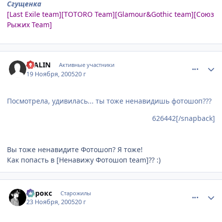
Сгущенка
[Last Exile team][TOTORO Team][Glamour&Gothic team][Союз
Рыжих Team]
comment_628012
Статистика автора
STALIN
Активные участники
19 Ноября, 2005
20 г
Посмотрела, удивилась... ты тоже ненавидишь фотошоп???
626442[/snapback]
Вы тоже ненавидите Фотошоп? Я тоже!
Как попасть в [Ненавижу Фотошоп team]?? :)
comment_641523
Статистика автора
Лерокс
Старожилы
23 Ноября, 2005
20 г