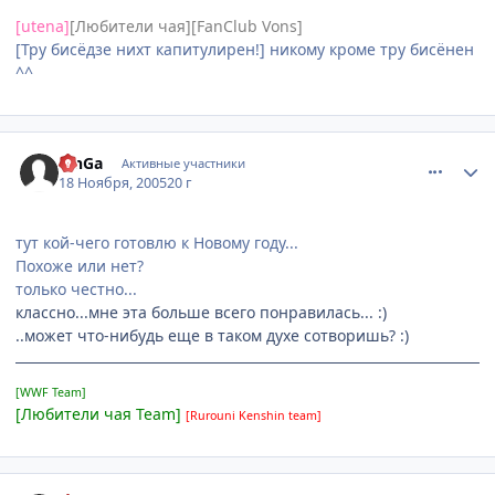
[utena]
[Любители чая][FanClub Vons]
[Тру бисёдзе нихт капитулирен!] никому кроме тру бисёнен
^^
comment_625221
Статистика автора
RinGa
Активные участники
18 Ноября, 2005
20 г
тут кой-чего готовлю к Новому году...
Похоже или нет?
только честно...
классно...мне эта больше всего понравилась... :)
..может что-нибудь еще в таком духе сотворишь? :)
[WWF Team]
[Любители чая Team]
[Rurouni Kenshin team]
comment_625482
Статистика автора