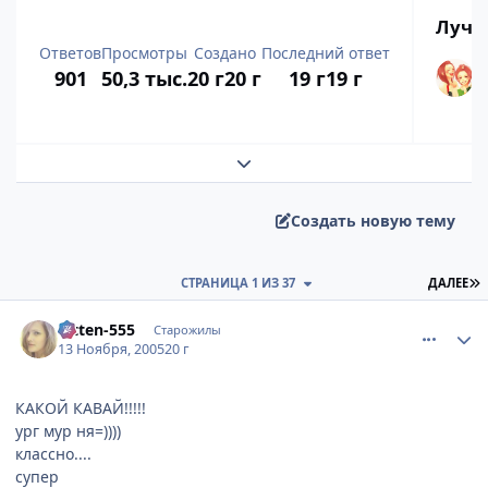
Лучш
Ответов
Просмотры
Создано
Последний ответ
901
50,3 тыс.
20 г
20 г
19 г
19 г
Развернуть обзор темы
Создать новую тему
П
СТРАНИЦА 1 ИЗ 37
ДАЛЕЕ
comment_612808
Статистика автора
Kitten-555
Старожилы
13 Ноября, 2005
20 г
КАКОЙ КАВАЙ!!!!!
ург мур ня=))))
классно....
супер