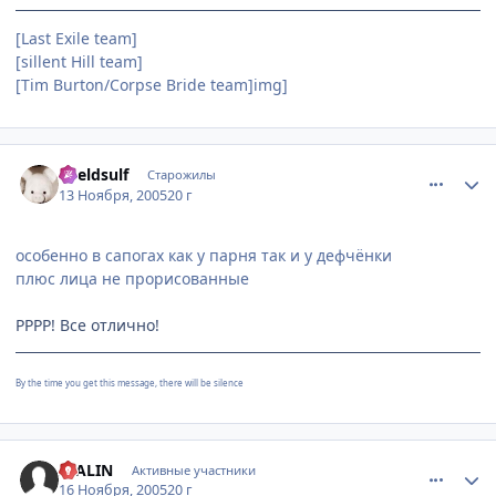
[Last Exile team]
[sillent Hill team]
[Tim Burton/Сorpse Bride team]img]
comment_614280
Статистика автора
Kveldsulf
Старожилы
13 Ноября, 2005
20 г
особенно в сапогах как у парня так и у дефчёнки
плюс лица не прорисованные
РРРР! Все отлично!
By the time you get this message, there will be silence
comment_620655
Статистика автора
STALIN
Активные участники
16 Ноября, 2005
20 г