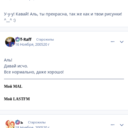
У-y-у! Кавай! Аль, ты прекрасна, так же как и твои рисунки!
^__^ :)
comment_621243
Статистика автора
Riff-Raff
Старожилы
16 Ноября, 2005
20 г
Аль!
Давай исчо.
Все нормально, даже хорошо!
Мой MAL
Мой LASTFM
comment_624783
Статистика автора
Аль
Старожилы
18 Ноября, 2005
20 г