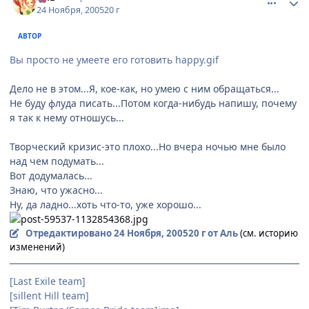
24 Ноября, 2005
20 г
АВТОР
Вы просто не умеете его готовить happy.gif
Дело не в этом...Я, кое-как, но умею с ним обращаться...
Не буду флуда писать...Потом когда-нибудь напишу, почему
я так к нему отношусь...
Творческий кризис-это плохо...Но вчера ночью мне было
над чем подумать...
Вот додумалась...
Знаю, что ужасно...
Ну, да ладно...хоть что-то, уже хорошо...
Отредактировано
24 Ноября, 2005
20 г
от Аль
(см. историю
изменений)
[Last Exile team]
[sillent Hill team]