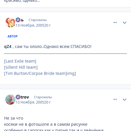
красиво, однако...
comment_612824
Статистика автора
Аль
Старожилы
13 Ноября, 2005
20 г
АВТОР
qZ4
, сам ты ололо..Однако всем СПАСИБО!
[Last Exile team]
[sillent Hill team]
[Tim Burton/Сorpse Bride team]img]
comment_612884
Статистика автора
Vetrov
Старожилы
13 Ноября, 2005
20 г
Не за что
косяки не в фотошопе а в самом рисунке
особенно в сапогах как у парня так и у дефчёнки