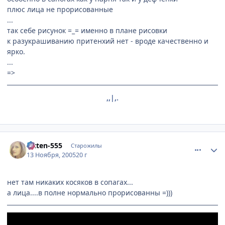
плюс лица не прорисованные
...
так себе рисунок =_= именно в плане рисовки
к разукрашиванию притенхий нет - вроде качественно и
ярко.
...
=>
,,|,.
comment_612943
Статистика автора
Kitten-555
Старожилы
13 Ноября, 2005
20 г
нет там никаких косяков в сопагах...
а лица....в полне нормально прорисованны =)))