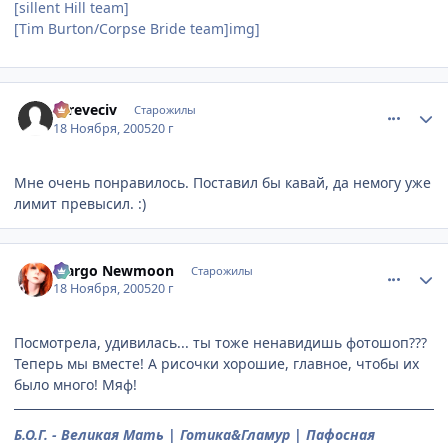
[sillent Hill team]
[Tim Burton/Сorpse Bride team]img]
comment_626360
Статистика автора
asreveciv
Старожилы
18 Ноября, 2005
20 г
Мне очень понравилось. Поставил бы кавай, да немогу уже
лимит превысил. :)
comment_626442
Статистика автора
Margo Newmoon
Старожилы
18 Ноября, 2005
20 г
Посмотрела, удивилась... ты тоже ненавидишь фотошоп???
Теперь мы вместе! А рисочки хорошие, главное, чтобы их
было много! Мяф!
Б.О.Г. - Великая Мать | Готика&Гламур | Пафосная