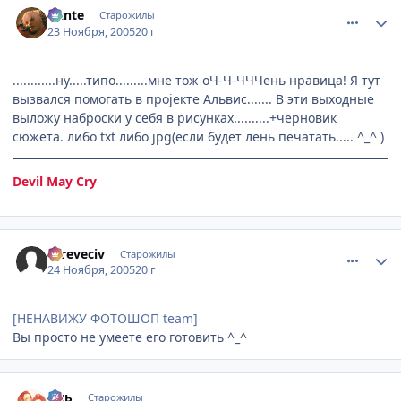
Dantе
Старожилы
23 Ноября, 2005
20 г
............ну.....типо.........мне тож оЧ-Ч-ЧЧЧень нравица! Я тут
вызвался помогать в проjекте Альвис....... В эти выходные
выложу наброски у себя в рисунках..........+черновик
сюжета. либо txt либо jpg(если будет лень печатать..... ^_^ )
Devil May Cry
comment_642177
Статистика автора
asreveciv
Старожилы
24 Ноября, 2005
20 г
[НЕНАВИЖУ ФОТОШОП team]
Вы просто не умеете его готовить ^_^
comment_643886
Статистика автора
Аль
Старожилы