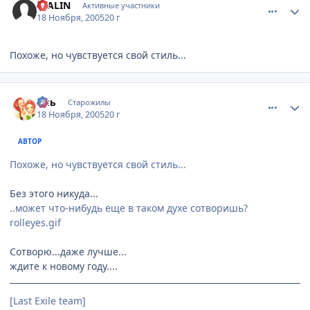
STALIN
Активные участники
18 Ноября, 2005
20 г
Похоже, но чувствуется свой стиль...
comment_625807
Статистика автора
Аль
Старожилы
18 Ноября, 2005
20 г
АВТОР
Похоже, но чувствуется свой стиль...
Без этого никуда...
..может что-нибудь еще в таком духе сотворишь?
rolleyes.gif
Сотворю...даже лучше...
ждите к новому году....
[Last Exile team]