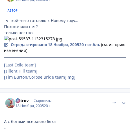
АВТОР
тут кой-чего готовлю к Новому году...
Похоже или нет?
только честно...
Отредактировано
18 Ноября, 2005
20 г
от Аль
(см. историю
изменений)
[Last Exile team]
[sillent Hill team]
[Tim Burton/Сorpse Bride team]img]
comment_624784
Статистика автора
Vetrov
Старожилы
18 Ноября, 2005
20 г
А с ботами всёравно бяка
...