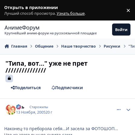
Перейти к содержимому
Открыть в приложении
×
З
Лучший способ просмотра.
Узнать больше
.
АнимеФорум
Войти
Крупнейший аниме-форум на русскоязычной площадке
Главная
Общение
Наше творчество
Рисунки
"Ти
"Типа, вот..." уже не прет
///////////////
Поделиться
Подписчики
comment_612716
Статистика автора
Аль
Старожилы
13 Ноября, 2005
20 г
Наконец-то преборола себя...И засела за ФОТОШОП...
Что из этого выщло-судите сами...