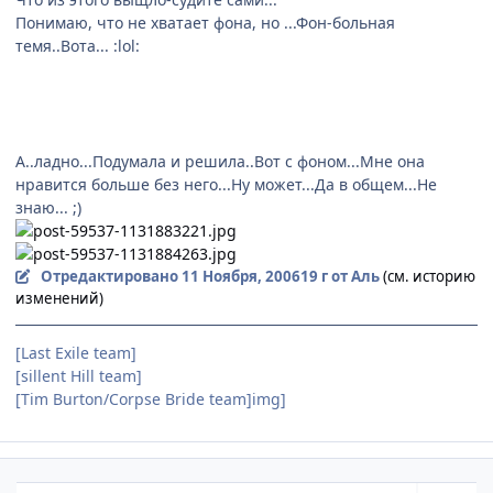
Понимаю, что не хватает фона, но ...Фон-больная
темя..Вота... :lol:
А..ладно...Подумала и решила..Вот с фоном...Мне она
нравится больше без него...Ну может...Да в общем...Не
знаю... ;)
Отредактировано
11 Ноября, 2006
19 г
от Аль
(см. историю
изменений)
[Last Exile team]
[sillent Hill team]
[Tim Burton/Сorpse Bride team]img]