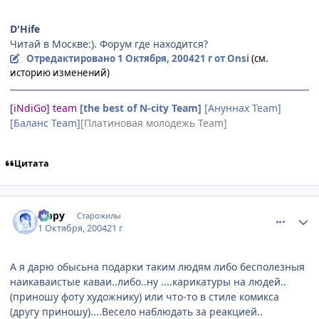
D'Hife
Читай в Москве:). Форум где находится?
Отредактировано
1 Октября, 2004
21 г
от Onsi
(см.
историю изменений)
[iNdiGo] team
[the best of N-city Team]
[Ануннах Team]
[Баланс Team]
[Платиновая молодежь Team]
Цитата
comment_111312
Статистика автора
Йору
Старожилы
1 Октября, 2004
21 г
А я дарю обысьна подарки таким людям либо бесполезныя
наикаваистые каваи..либо..ну ....карикатуры на людей..
(приношу фоту художнику) или что-то в стиле комикса
(другу приношу)....Весело наблюдать за реакцией..