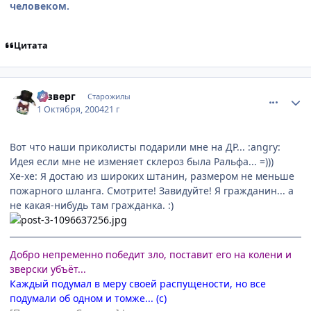
человеком.
Цитата
comment_111331
Статистика автора
Юзверг
Старожилы
1 Октября, 2004
21 г
Вот что наши приколисты подарили мне на ДР... :angry:
Идея если мне не изменяет склероз была Ральфа... =)))
Хе-хе: Я достаю из широких штанин, размером не меньше
пожарного шланга. Смотрите! Завидуйте! Я гражданин... а
не какая-нибудь там гражданка. :)
Добро непременно победит зло, поставит его на колени и
зверски убъёт...
Каждый подумал в меру своей распущености, но все
подумали об одном и томже... (с)