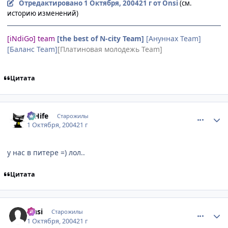
Отредактировано
1 Октября, 2004
21 г
от Onsi
(см.
историю изменений)
[iNdiGo] team
[the best of N-city Team]
[Ануннах Team]
[Баланс Team]
[Платиновая молодежь Team]
Цитата
comment_111302
Статистика автора
D'Hife
Старожилы
1 Октября, 2004
21 г
у нас в питере =) лол..
Цитата
comment_111305
Статистика автора
Onsi
Старожилы
1 Октября, 2004
21 г