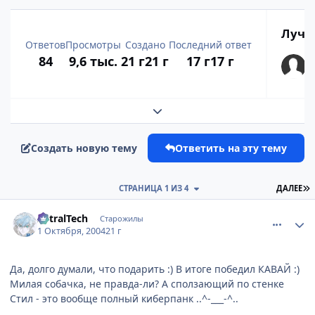
Лучш
Ответов
Просмотры
Создано
Последний ответ
84
9,6 тыс.
21 г
21 г
17 г
17 г
Развернуть обзор темы
Создать новую тему
Ответить на эту тему
П
СТРАНИЦА 1 ИЗ 4
ДАЛЕЕ
comment_111286
Статистика автора
AstralTech
Старожилы
1 Октября, 2004
21 г
Да, долго думали, что подарить :) В итоге победил КАВАЙ :)
Милая собачка, не правда-ли? А сползающий по стенке
Стил - это вообще полный киберпанк ..^-___-^..