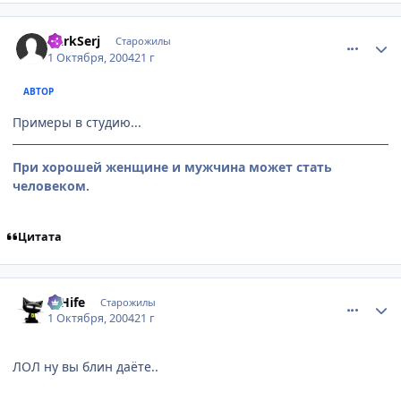
comment_111293
Статистика автора
DarkSerj
Старожилы
1 Октября, 2004
21 г
АВТОР
Примеры в студию...
При хорошей женщине и мужчина может стать
человеком.
Цитата
comment_111294
Статистика автора
D'Hife
Старожилы
1 Октября, 2004
21 г
ЛОЛ ну вы блин даёте..