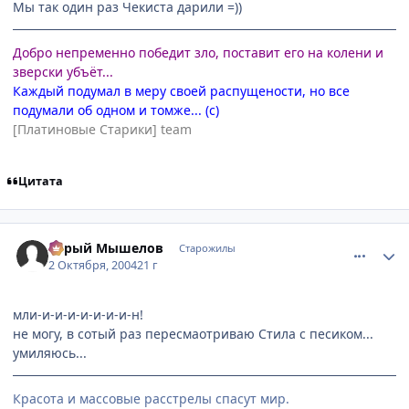
Мы так один раз Чекиста дарили =))
Добро непременно победит зло, поставит его на колени и
зверски убъёт...
Каждый подумал в меру своей распущености, но все
подумали об одном и томже... (с)
[Платиновые Старики] team
Цитата
comment_111971
Статистика автора
Серый Мышелов
Старожилы
2 Октября, 2004
21 г
мли-и-и-и-и-и-и-и-н!
не могу, в сотый раз пересмаотриваю Стила с песиком...
умиляюсь...
Красота и массовые расстрелы спасут мир.