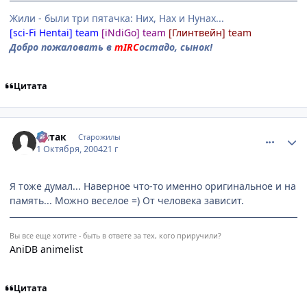
Жили - были три пятачка: Них, Нах и Нунах...
[sci-Fi Hentai] team
[iNdiGo] team
[Глинтвейн] team
Добро пожаловать в
mIRC
остадо, сынок!
Цитата
comment_111292
Статистика автора
Натак
Старожилы
1 Октября, 2004
21 г
Я тоже думал... Наверное что-то именно оригинальное и на
память... Можно веселое =) От человека зависит.
Вы все еще хотите - быть в ответе за тех, кого приручили?
AniDB animelist
Цитата