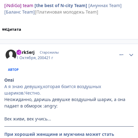
[iNdiGo] team
[the best of N-city Team]
[Ануннах Team]
[Баланс Team]
[Платиновая молодежь Team]
Цитата
comment_111327
Статистика автора
DarkSerj
Старожилы
1 Октября, 2004
21 г
АВТОР
Onsi
А я знаю девушку,которая боится воздушных
шариков.Честно.
Неожиданно, даришь девушке воздушный шарик, а она
падает в обморок :angry:
Век живи, век учись...
При хорошей женщине и мужчина может стать