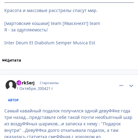
Красота и массовые расстрелы спасут мир.
[мартовские кошаки] team [Яваскнехт!] team
Я - за одупляемость!
Inter Deum Et Diabolum Semper Musica Est
Цитата
comment_111316
Статистика автора
DarkSerj
Старожилы
1 Октября, 2004
21 г
АВТОР
Самый кавайный подалок получился одной девуФФке года
три назад...представьте себе такой почти необъятный шар
из воздуФФных шариков...и записка к нему : "Подарок
внутри" ..ДевуФФка долго откапывала подалок, а там
оказалась статуетка смеФФная с хохолком из