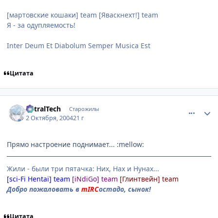
[мартовские кошаки] team [Яваскнехт!] team
Я - за одупляемость!
Inter Deum Et Diabolum Semper Musica Est
Цитата
comment_112042
Статистика автора
AstralTech
Старожилы
2 Октября, 2004
21 г
Прямо настроение поднимает... :mellow:
Жили - были три пятачка: Них, Нах и Нунах...
[sci-Fi Hentai] team
[iNdiGo] team
[Глинтвейн] team
Добро пожаловать в
mIRC
остадо, сынок!
Цитата