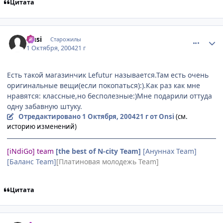
Цитата
comment_111295
Статистика автора
Onsi
Старожилы
1 Октября, 2004
21 г
Есть такой магазинчик Lefutur называется.Там есть очень
оригинальные вещи(если покопаться):).Как раз как мне
нравятся: классные,но бесполезные:)Мне подарили оттуда
одну забавную штуку.
Отредактировано
1 Октября, 2004
21 г
от Onsi
(см.
историю изменений)
[iNdiGo] team
[the best of N-city Team]
[Ануннах Team]
[Баланс Team]
[Платиновая молодежь Team]
Цитата
comment_111296
Статистика автора