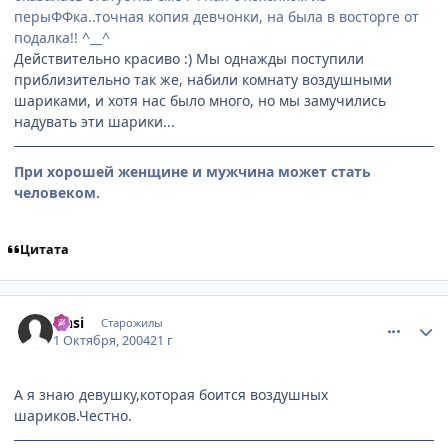
перыФФка..точная копия девчонки, на была в восторге от
подалка!! ^__^
Действительно красиво :) Мы однажды поступили
приблизительно так же, набили комнату воздушными
шариками, и хотя нас было много, но мы замучились
надувать эти шарики...
При хорошей женщине и мужчина может стать
человеком.
Цитата
comment_111318
Статистика автора
Onsi
Старожилы
1 Октября, 2004
21 г
А я знаю девушку,которая боится воздушных
шариков.Честно.