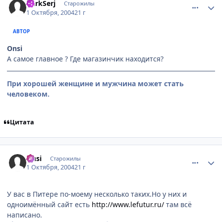
DarkSerj
Старожилы
1 Октября, 2004
21 г
АВТОР
Onsi
А самое главное ? Где магазинчик находится?
При хорошей женщине и мужчина может стать
человеком.
Цитата
comment_111298
Статистика автора
Onsi
Старожилы
1 Октября, 2004
21 г
У вас в Питере по-моему несколько таких.Но у них и
одноимённый сайт есть
http://www.lefutur.ru/
там всё
написано.