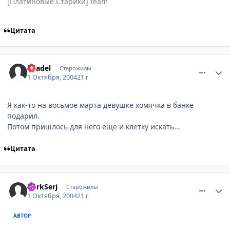
[Платиновые Старики] team
Цитата
comment_111334
Статистика автора
Shadel
Старожилы
1 Октября, 2004
21 г
Я как-то на восьмое марта девушке хомячка в банке
подарил.
Потом пришлось для него еще и клетку искать...
Цитата
comment_111425
Статистика автора
DarkSerj
Старожилы
1 Октября, 2004
21 г
АВТОР