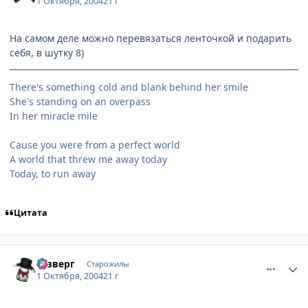
1 Октября, 2004
21 г
На самом деле можно перевязаться ленточкой и подарить
себя, в шутку 8)
There's something cold and blank behind her smile
She's standing on an overpass
In her miracle mile
Cause you were from a perfect world
A world that threw me away today
Today, to run away
Цитата
comment_111564
Статистика автора
Юзверг
Старожилы
1 Октября, 2004
21 г