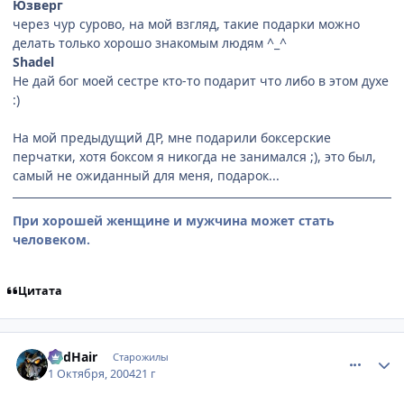
Юзверг
через чур сурово, на мой взгляд, такие подарки можно
делать только хорошо знакомым людям ^_^
Shadel
Не дай бог моей сестре кто-то подарит что либо в этом духе
:)
На мой предыдущий ДР, мне подарили боксерские
перчатки, хотя боксом я никогда не занимался ;), это был,
самый не ожиданный для меня, подарок...
При хорошей женщине и мужчина может стать
человеком.
Цитата
comment_111427
Статистика автора
RedHair
Старожилы
1 Октября, 2004
21 г