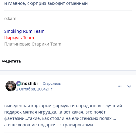
и главное, сюрприз выходит отменный
o:kami
Smoking Rum Team
Циркуль Team
Платиновые Старики Team
Цитата
comment_112240
Статистика автора
tomoshibi
Старожилы
2 Октября, 2004
21 г
выведенная корсаром формула и опраданная - лучший
подарок мягкая игрущка...а вот какая..это полёт
фантазии...такие, как стояли на елистейских полях....
а ещё хорошие подарки - с гравировками