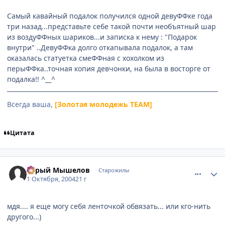
Самый кавайный подалок получился одной девуФФке года
три назад...представьте себе такой почти необъятный шар
из воздуФФных шариков...и записка к нему : "Подарок
внутри" ..ДевуФФка долго откапывала подалок, а там
оказалась статуетка смеФФная с хохолком из
перыФФка..точная копия девчонки, на была в восторге от
подалка!! ^__^
Всегда ваша,
[Золотая молодежь TEAM]
Цитата
comment_111315
Статистика автора
Серый Мышелов
Старожилы
1 Октября, 2004
21 г
мдя.... я еще могу себя ленточкой обвязать... или кго-нить
другого...)