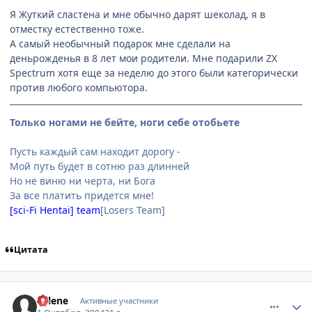
Я Жуткий сластена и мне обычно дарят шеколад, я в
отместку естественно тоже.
А самый необычный подарок мне сделали на
деньрожденья в 8 лет мои родители. Мне подарили ZX
Spectrum хотя еще за неделю до этого были категорически
против любого компьютора.
Только ногами не бейте, ноги себе отобьете
Пусть каждый сам находит дорогу -
Мой путь будет в сотню раз длинней
Но не виню ни черта, ни Бога
За все платить придется мне!
[sci-Fi Hentai] team
[Losers Team]
Цитата
comment_111500
Статистика автора
Selene
Активные участники