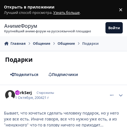
Перейти к содержимому
Открыть в приложении
×
З
Лучший способ просмотра.
Узнать больше
.
АнимеФорум
Войти
Крупнейший аниме-форум на русскоязычной площадке
Главная
Общение
Общение
Подарки
Подарки
Поделиться
Подписчики
comment_111281
Статистика автора
DarkSerj
Старожилы
1 Октября, 2004
21 г
Бывает, что хочеться сделать человеку подарок, но у него
уже все есть. Иначе говоря, все что нужно уже есть, а из
"ненужного" что-то в голову ничего не приходит...