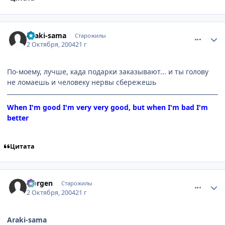
comment_112165
Статистика автора
Araki-sama
Старожилы
2 Октября, 2004
21 г
По-моему, лучше, када подарки заказывают... и ты голову
не ломаешь и человеку нервы сбережешь
When I'm good I'm very very good, but when I'm bad I'm
better
Цитата
comment_112196
Статистика автора
Norgen
Старожилы
2 Октября, 2004
21 г
Araki-sama