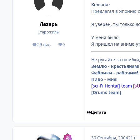
Kensuke
Предлагал в Японию сго
Лазарь
Я уверен, ты только до
Старожилы
У меня было:
Я пришел на аниме-уте
2,9 тыс.
0
посты
Репутация
Не ругайте за ошибки
Землю - крестьянам!
Фабрики - рабочим!
Пиво - мне!
[sci-Fi Hentai] team
[s
[Drums team]
Цитата
30 Сентября, 2004
21 г