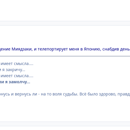
ение Миядзаки, и телепортирует меня в Японию, снабдив деньгам
 имеет смысла....
 я закричу...
 имеет смысла....
ли я замолчу...
рнусь и вернусь ли - на то воля судьбы. Всё было здорово, правд