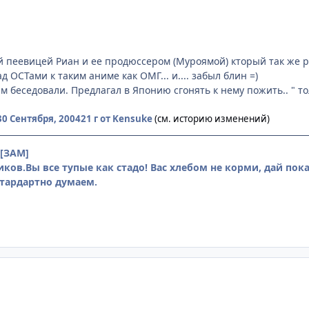
й пеевицей Риан и ее продюссером (Муроямой) кторый так же ра
д ОСТами к таким аниме как ОМГ... и.... забыл блин =)
им беседовали. Предлагал в Японию сгонять к нему пожить.. " толк
30 Сентября, 2004
21 г
от Kensuke
(см. историю изменений)
[ЗАМ]
ков.Вы все тупые как стадо! Вас хлебом не корми, дай пок
тардартно думаем.