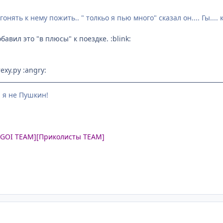
нять к нему пожить.. " толкьо я пью много" сказал он.... Гы....
бавил это "в плюсы" к поездке. :blink:
ху.ру :angry:
, я не Пушкин!
UGOI TEAM]
[Приколисты TEAM]