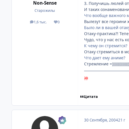
Non-Sense
3. Получишь люлей от
И таких ознаменований
Старожилы
Что вообще важного мо
Вылезут все героини х
1,6 тыс.
0
посты
Репутация
Было ли в вашей отак
Отаку-практика?! Тепе
Чудо, что у нас есть 
К чему он стремится?
Отаку стремиться в мо
Что дает ему аниме?
Стремление =)))))))))))))))))))
神
Цитата
30 Сентября, 2004
21 г