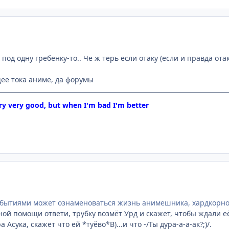
под одну гребенку-то.. Че ж терь если отаку (если и правда отаку
ее тока аниме, да форумы
y very good, but when I'm bad I'm better
бытиями может ознаменоваться жизнь анимешника, хардкорног
ной помощи ответи, трубку возмёт Урд и скажет, чтобы ждали е
 Асука, скажет что ей *туёво*B)...и что -/Ты дура-а-а-ак?;)/.