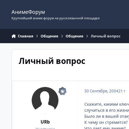
Перейти к содержимому
АнимеФорум
Крупнейший аниме-форум на русскоязычной площадке
Главная
Общение
Общение
Личный вопрос
Личный вопрос
30 Сентября, 2004
21 г
Скажите, какими клю
случиться в его жизни
Было ли в вашей отак
URb
К чему он стремится?
Что дает ему аниме?