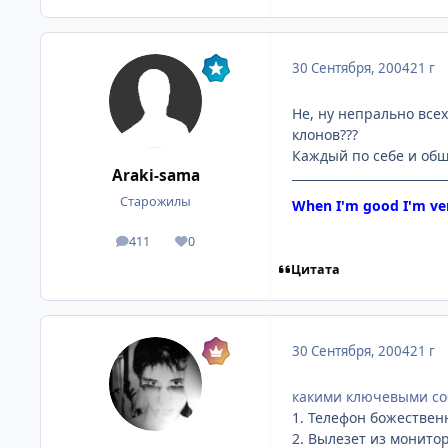
30 Сентября, 2004
21 г
Не, ну непрально всех 
клонов???
Каждый по себе и общ
Araki-sama
Старожилы
When I'm good I'm ver
411
0
посты
Репутация
Цитата
30 Сентября, 2004
21 г
какими ключевыми со
1. Телефон божествен
2. Вылезет из монитора