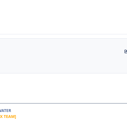
 WATER
aX TEAM]