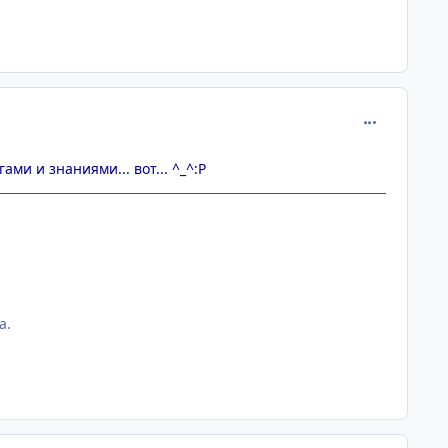
comment_110
и и знаниями... вот... ^_^:P
а.