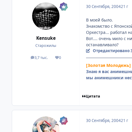
30 Сентября, 2004
21 г
В моей было.
Знакомство с Японско
Оркестра... работал на
Kensuke
Вот.... очень мило с н
останавливало?
Старожилы
Отредактировано
3,7 тыс.
0
посты
Репутация
[Золотая Молодежь]
Знаю я вас анимешни
мы анимешники нес
Цитата
30 Сентября, 2004
21 г