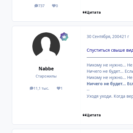
737
0
посты
Репутация
Цитата
30 Сентября, 2004
21 г
Спуститься свыше вид
Никому не нужно... Не
Nabbe
Ничего не будет... Если
Старожилы
Никому не нужно... Не
Ничего не будет... Ес
11,1 тыс.
1
посты
Репутация
--
Уходя уходи. Когда ве
Цитата