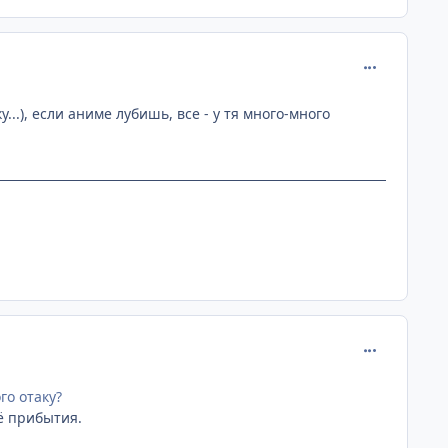
comment_110
...), если аниме лубишь, все - у тя много-много
comment_110
о отаку?
ё прибытия.