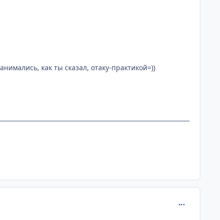
нимались, как ты сказал, отаку-практикой=))
comment_110