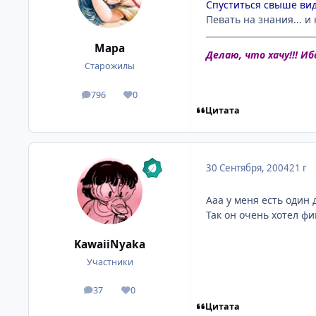
Спуститься свыше виде
Певать на знания... и 
Мара
Делаю, что хачу!!! Иб
Старожилы
796
0
посты
Репутация
Цитата
30 Сентября, 2004
21 г
Ааа у меня есть один 
Так он очень хотел фиг
KawaiiNyaka
Участники
37
0
посты
Репутация
Цитата