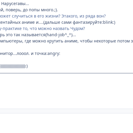
 Нарусегавы...
, поверь, до попы много.;).
жет случиться в его жизни? Этакого, из ряда вон?
ентайных аниме и....(дальше сами фантазируйте:blink:)
у-практике то, что можно назвать Чудом?
рь это так называется(hand-job^_^)...
компьютеры, где можно крутить аниме, чтобы некоторые потом за
нитор...лооол. и точка:angry:
))))))))))))))))):)