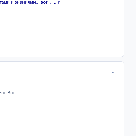
и и знаниями... вот... :D:P
comment_110
ог. Вот.