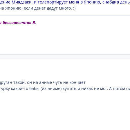
ние Миядзаки, и телепортирует меня в Японию, снабдив деньгам
на Японию, если денег дадут много. :)
о бессовестная Я.
друган такой. он на аниме чуть не кончает
урку какой-то бабы (из аниме) купить и никак не мог. А потом см