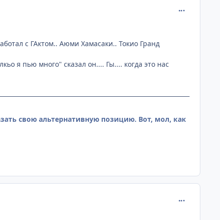
comment_110
ботал с ГАктом.. Аюми Хамасаки.. Токио Гранд
ьо я пью много" сказал он.... Гы.... когда это нас
азать свою альтернативную позицию. Вот, мол, как
comment_110