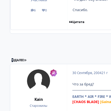
Участники
Спасибо.
6
0
посты
Репутация
Цитата
ПОСЛЕДНЯЯ СТРАНИЦА
1
2
ДАЛЕЕ
30 Сентября, 2004
21 г
Что за бред?
EARTH * AIR * FIRE *
Kain
[CHAOS BLADE]
[Gain
Старожилы