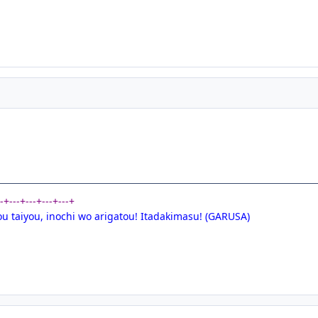
--+---+---+---+---+
ou taiyou, inochi wo arigatou! Itadakimasu! (GARUSA)