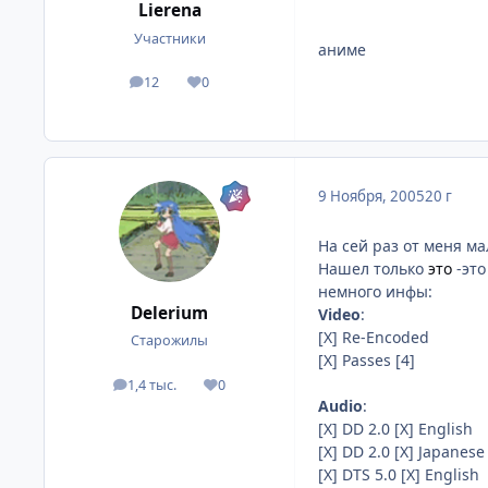
Lierena
Участники
аниме
12
0
посты
Репутация
9 Ноября, 2005
20 г
На сей раз от меня ма
Нашел только
это
-это
немного инфы:
Delerium
Video
:
[X] Re-Encoded
Старожилы
[X] Passes [4]
1,4 тыс.
0
посты
Репутация
Audio
:
[X] DD 2.0 [X] English
[X] DD 2.0 [X] Japanese
[X] DTS 5.0 [X] English