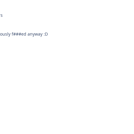
rs
iously f###ed anyway :D