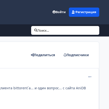
Войти
Регистрация
Поиск...
Поделиться
Подписчики
comment_599
иента bittorent`а... и один вопрос... с сайта AniDB