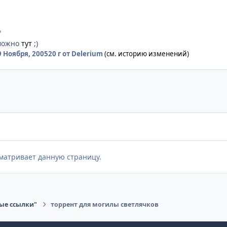
?
 можно
тут
;)
9 Ноября, 2005
20 г
от Delerium
(см. историю изменений)
матривает данную страницу.
ые ссылки"
торрент для могилы светлячков