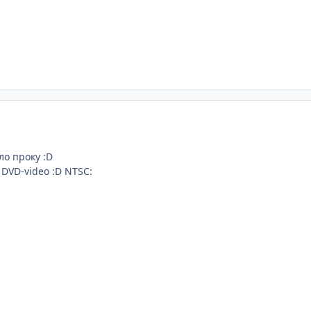
ло проку :D
 DVD-video :D NTSC: