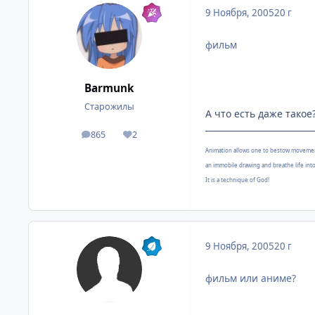
9 Ноября, 2005
20 г
фильм
Barmunk
Старожилы
А что есть даже такое? 
865
2
посты
Репутация
Animation allows one to bestow moveme
an immobile drawing and breathe life into 
It is a technique of God!
9 Ноября, 2005
20 г
фильм или аниме?