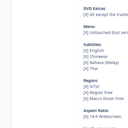
DVD Extras
:
[X] All except the traile
Menu
:
[X] Untouched (but ser
Subtitles
:
[X] English
[X] Chineese
[X] Bahasa (Malay)
[X] Thai
Region
:
[X] NTSC
[X] Region Free
[X] Macro Vision Free
Aspect Ratio
:
[X] 16:9 Widescreen