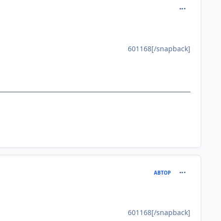
comment_601
601168[/snapback]
comment_601
АВТОР
601168[/snapback]