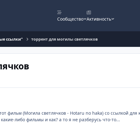
Сообщество
Активность
ые ссылки"
торрент для могилы светлячков
лячков
от фильм (Могила светлячков - Hotaru no haka) со ссылкой для кл
акие-либо фильмы и как? а то я не разберусь что-то...