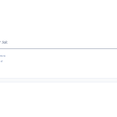
:lol:
nts to
it!