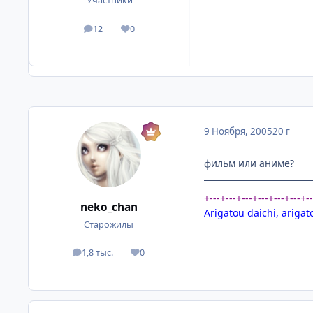
Участники
12
0
посты
Репутация
9 Ноября, 2005
20 г
фильм или аниме?
+---+---+---+---+---+---+-
neko_chan
Arigatou daichi, arigat
Старожилы
1,8 тыс.
0
посты
Репутация