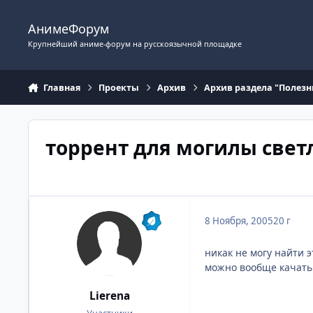
Перейти к содержимому
АнимеФорум
Крупнейший аниме-форум на русскоязычной площадке
Главная
Проекты
Архив
Архив раздела "Полезн
торрент для могилы свет
8 Ноября, 2005
20 г
никак не могу найти эт
можно вообще качать к
Lierena