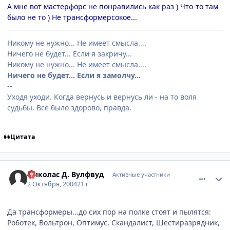
А мне вот мастерфорс не понравились как раз ) Что-то там
было не то ) Не трансформерсокое...
Никому не нужно... Не имеет смысла....
Ничего не будет... Если я закричу...
Никому не нужно... Не имеет смысла....
Ничего не будет... Если я замолчу...
--
Уходя уходи. Когда вернусь и вернусь ли - на то воля
судьбы. Всё было здорово, правда.
Цитата
comment_111987
Статистика автора
Николас Д. Вулфвуд
Активные участники
2 Октября, 2004
21 г
Да трансформеры...до сих пор на полке стоят и пылятся:
Роботек, Вольтрон, Оптимус, Скандалист, Шестиразрядник,