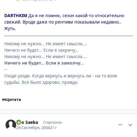
DARTHKIM
Да я не помню, сезон какой-то относительно
свежий. Вроде даже по рентиви показывали недавно..
Жуть.
Никому не нужно... Не имеет смысла....
Ничего не будет... Если я закричу...
Никому не нужно... Не имеет смысла....
Ничего не будет... Если я замолчу...
--
Уходя уходи. Когда вернусь и вернусь ли - на то воля
судьбы. Всё было здорово, правда.
Цитата
comment_109987
Статистика автора
Ryo Saeba
Старожилы
29 Сентября, 2004
21 г