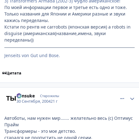
3) Transformers Armada (2002-3) Фуфло американское!
По моей информации первое и третье есть одно и тоже.
Только названия для Японии и Америки разные и звуки
кажись переделаны.
Кстати по рентв не carrobots (японская версия) а robots in
disguise (американская(название,имена, звуки
переделаны))
Jenseits von Gut und Bose.
Цитата
comment_110840
Статистика автора
Kensuke
Старожилы
30 Сентября, 2004
21 г
Автоботы, нам нужен мир....... желательно весь (с) Оптимус
Прайм
Трансформеры - это мое детство.
старался не пропустить не одной серии.