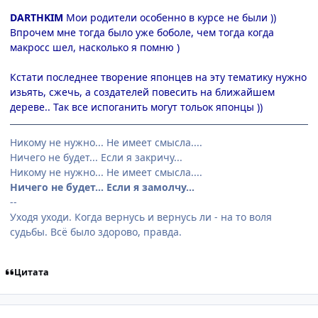
DARTHKIM
Мои родители особенно в курсе не были ))
Впрочем мне тогда было уже боболе, чем тогда когда
макросс шел, насколько я помню )
Кстати последнее творение японцев на эту тематику нужно
изьять, сжечь, а создателей повесить на ближайшем
дереве.. Так все испоганить могут тольок японцы ))
Никому не нужно... Не имеет смысла....
Ничего не будет... Если я закричу...
Никому не нужно... Не имеет смысла....
Ничего не будет... Если я замолчу...
--
Уходя уходи. Когда вернусь и вернусь ли - на то воля
судьбы. Всё было здорово, правда.
Цитата
comment_109967
Статистика автора