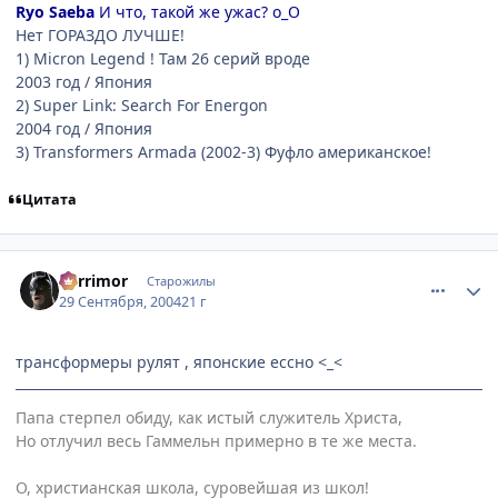
Ryo Saeba
И что, такой же ужас? o_O
Нет ГОРАЗДО ЛУЧШЕ!
1) Micron Legend ! Там 26 серий вроде
2003 год / Япония
2) Super Link: Search For Energon
2004 год / Япония
3) Transformers Armada (2002-3) Фуфло американское!
Цитата
comment_110215
Статистика автора
Berrimor
Старожилы
29 Сентября, 2004
21 г
трансформеры рулят , японские ессно <_<
Папа стерпел обиду, как истый служитель Христа,
Но отлучил весь Гаммельн примерно в те же места.
О, христианская школа, суровейшая из школ!