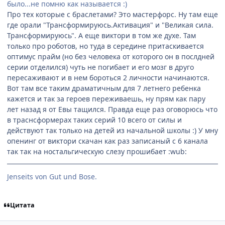
было...не помню как называется :)
Про тех которые с браслетами? Это мастерфорс. Ну там еще
где орали "Трансформируюсь.Активация" и "Великая сила.
Трансформируюсь". А еще виктори в том же духе. Там
только про роботов, но туда в середине притаскивается
оптимус прайм (но без человека от которого он в послдней
серии отделился) чуть не погибает и его мозг в друго
пересаживают и в нем бороться 2 личности начинаются.
Вот там все таким драматичным для 7 летнего ребенка
кажется и так за героев переживаешь, ну прям как пару
лет назад я от Евы тащился. Правда еще раз оговорюсь что
в траснсформерах таких серий 10 всего от силы и
действуют так только на детей из начальной школы :) У мну
опенинг от виктори скачан как раз записаный с 6 канала
так так на ностальгическую слезу прошибает :wub:
Jenseits von Gut und Bose.
Цитата