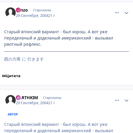
comment_109910
Статистика автора
Sanzo
Старожилы
29 Сентября, 2004
21 г
Старый японский вариант - был хорош. А вот уже
переделаный и доделаный американский - вызывал
рвотный рефлекс.
酉の方甬 に 行きます
Цитата
comment_109913
Статистика автора
DARTHKIM
Старожилы
29 Сентября, 2004
21 г
АВТОР
Старый японский вариант - был хорош. А вот уже
переделаный и доделаный американский - вызывал