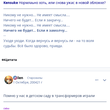
Kensuke
Нормлаьно хоть, или снова ужас в новой обложке?
Никому не нужно... Не имеет смысла....
Ничего не будет... Если я закричу...
Никому не нужно... Не имеет смысла....
Ничего не будет... Если я замолчу...
--
Уходя уходи. Когда вернусь и вернусь ли - на то воля
судьбы. Всё было здорово, правда.
Цитата
comment_111121
Статистика автора
Sailen
Старожилы
1 Октября, 2004
21 г
Помню у нас в детском саду в трансформеров играли
Сейка