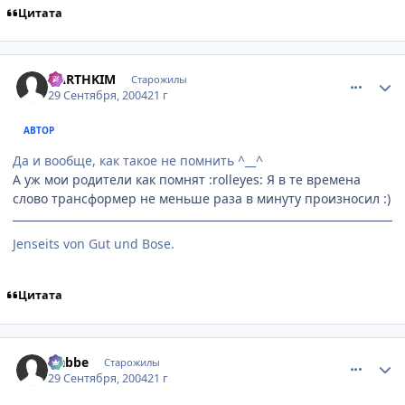
Цитата
comment_109932
Статистика автора
DARTHKIM
Старожилы
29 Сентября, 2004
21 г
АВТОР
Да и вообще, как такое не помнить ^__^
А уж мои родители как помнят :rolleyes: Я в те времена
слово трансформер не меньше раза в минуту произносил :)
Jenseits von Gut und Bose.
Цитата
comment_109935
Статистика автора
Nabbe
Старожилы
29 Сентября, 2004
21 г