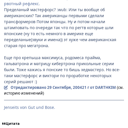
рвотный рефлекс.
Пределаный мастерфорс? :wub: Или ты вообще об
американских? Так американцы первыми сделали
трансформеров Потом японцы. Ну и потом начали
штамповать по очереди так что по регтв которые шли
японские (ну то есть немного в америке еще
переделаные(звуки и имена)) эт хуже чем американская
старая про мегатрона.
Еще про крепыша максимуса, родомеса прайма,
гальватрона и матрицу кибертрона прикольные серии
были. Тоже кажись я понские то бишь хедмастерз. Но все-
таки мастерфорс и виктори по проработке некоторых
серий решают :)
Отредактировано
29 Сентября, 2004
21 г
от DARTHKIM
(см.
историю изменений)
Jenseits von Gut und Bose.
Цитата