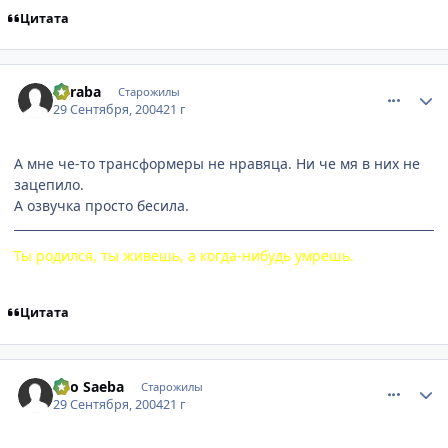
Цитата
comment_110041
Статистика автора
Suraba
Старожилы
29 Сентября, 2004
21 г
А мне че-то трансформеры не нравяца. Ни че мя в них не
зацепило.
А озвучка просто бесила.
Ты родился, ты живешь, а когда-нибудь умрешь.
Цитата
comment_110130
Статистика автора
Ryo Saeba
Старожилы
29 Сентября, 2004
21 г