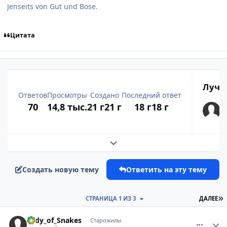
Jenseits von Gut und Bose.
Цитата
Лучш
Ответов
Просмотры
Создано
Последний ответ
70
14,8 тыс.
21 г
21 г
18 г
18 г
Развернуть обзор темы
Создать новую тему
Ответить на эту тему
П
СТРАНИЦА 1 ИЗ 3
ДАЛЕЕ
comment_109898
Статистика автора
Lady_of_Snakes
Старожилы