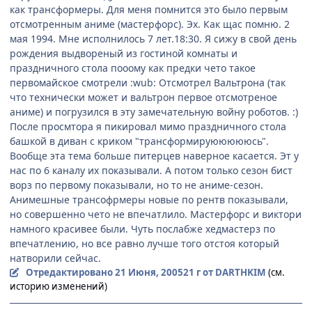
как трансформеры. Для меня помнится это было первым
отсмотренным аниме (мастерфорс). Эх. Как щас помню. 2
мая 1994. Мне исполнилось 7 лет.18:30. Я сижу в свой день
рождения выдвореный из гостиной комнаты и
праздничного стола пооому как предки чето такое
первомайское смотрели :wub: Отсмотрел Вальтрона (так
что технически может и вальтрон первое отсмотреное
аниме) и погрузился в эту замечательную войну роботов. :)
После просмтора я пикировал мимо праздничного стола
башкой в диван с криком "трансформируюююююсь".
Вообще эта тема больше питерцев наверное касается. Эт у
нас по 6 каналу их показывали. А потом только сезон бист
ворз по первому показывали, но то не аниме-сезон.
Анимешные трансофрмеры новые по рентв показывали,
но совершенно чето не впечатлило. Мастерфорс и виктори
намного красивее были. Чуть послабже хедмастерз по
впечатлению, но все равно лучше того отстоя который
натворили сейчас.
Отредактировано
21 Июня, 2005
21 г
от DARTHKIM
(см.
историю изменений)