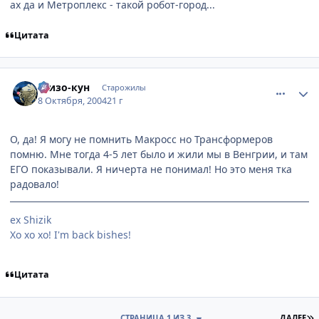
ах да и Метроплекс - такой робот-город...
Цитата
comment_116263
Статистика автора
Шизо-кун
Старожилы
8 Октября, 2004
21 г
О, да! Я могу не помнить Макросс но Трансформеров
помню. Мне тогда 4-5 лет было и жили мы в Венгрии, и там
ЕГО показывали. Я ничерта не понимал! Но это меня тка
радовало!
ex Shizik
Хо хо хо! I'm back bishes!
Цитата
П
СТРАНИЦА 1 ИЗ 3
ДАЛЕЕ