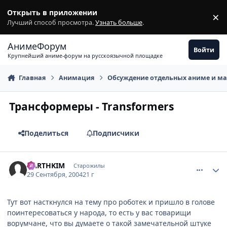
Перейти к содержимому
Открыть в приложении
×
З
Лучший способ просмотра.
Узнать больше
.
АнимеФорум
Войти
Крупнейший аниме-форум на русскоязычной площадке
Главная
Анимация
Обсуждение отдельных аниме и м
Трансформеры - Transformers
Поделиться
Подписчики
comment_109887
Статистика автора
DARTHKIM
Старожилы
29 Сентября, 2004
21 г
Тут вот насткнулся на тему про роботек и пришло в голове
поинтересоваться у народа, то есть у вас товарищи
ворумчане, что вы думаете о такой замечательной штуке