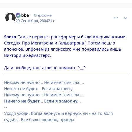
comment_109927
Статистика автора
Nabbe
Старожилы
29 Сентября, 2004
21 г
Sanzo
Самые первые трансформеры были Американскими.
Сегодня Про Мегатрона и Гальватрона ) Потом пошло
японское. Впрочем из японского мне понравились лишь
Виктори и Хедмастерс.
Да и вообще, как такое не помнить ^__^
Никому не нужно... Не имеет смысла....
Ничего не будет... Если я закричу...
Никому не нужно... Не имеет смысла....
Ничего не будет... Если я замолчу...
--
Уходя уходи. Когда вернусь и вернусь ли - на то воля
судьбы. Всё было здорово, правда.