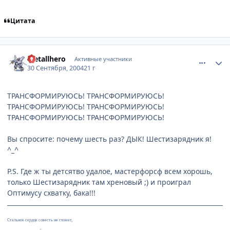
Цитата
comment_110311
Статистика автора
Metallhero
Активные участники
30 Сентября, 2004
21 г
ТРАНСФОРМИРУЮСЬ! ТРАНСФОРМИРУЮСЬ!
ТРАНСФОРМИРУЮСЬ! ТРАНСФОРМИРУЮСЬ!
ТРАНСФОРМИРУЮСЬ! ТРАНСФОРМИРУЮСЬ!
Вы спросите: почему шесть раз? ДЫК! Шестизарядник я!
^_^
P.S. Где ж ты детсятво удалое, мастерфорсф всем хорошь,
только Шестизарядник там хреновый ;) и проиграл
Оптимусу схватку, бака!!!
Стальное сердце совесть не гложет,