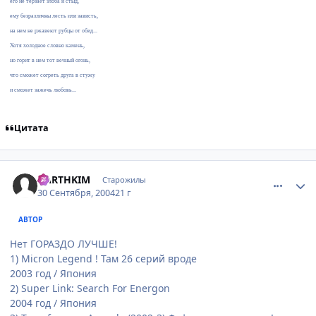
его не терзает злоба и стыд,
ему безразличны лесть или зависть,
на нем не ржавеют рубцы от обид...
Хотя холодное словно камень,
но горит в нем тот вечный огонь,
что сможет согреть друга в стужу
и сможет зажечь любовь...
Цитата
comment_110771
Статистика автора
DARTHKIM
Старожилы
30 Сентября, 2004
21 г
АВТОР
Нет ГОРАЗДО ЛУЧШЕ!
1) Micron Legend ! Там 26 серий вроде
2003 год / Япония
2) Super Link: Search For Energon
2004 год / Япония