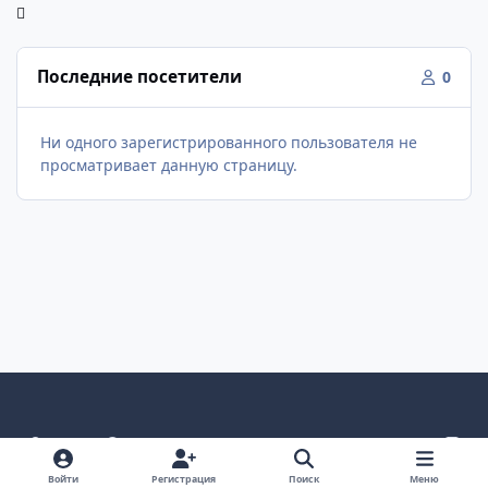
Последние посетители
0
Ни одного зарегистрированного пользователя не
просматривает данную страницу.
Светлый режим
Темный режим
Как в системе
v
k
Язык
Политика конфиденциальности
Войти
Регистрация
Поиск
Меню