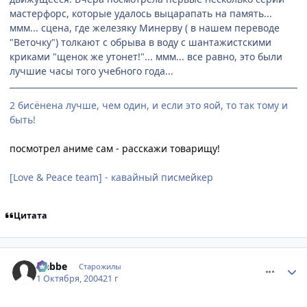
мастерфорс, которые удалось выцарапать на память...
ммм... сцена, где железяку Минерву ( в нашем переводе
"Веточку") толкают с обрыва в воду с шантажистскими
криками "щенок же утонет!"... ммм... все равно, это были
лучшие часы того учебного года...
2 бисёнена лучше, чем один, и если это яой, то так тому и
быть!
посмотрел аниме сам - расскажи товарищу!
[Love & Peace team] - кавайный писмейкер
Цитата
comment_111308
Статистика автора
Nabbe
Старожилы
1 Октября, 2004
21 г