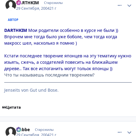
DARTHKIM
Старожилы
29 Сентября, 2004
21 г
АВТОР
DARTHKIM
Мои родители особенно в курсе не были ))
Впрочем мне тогда было уже боболе, чем тогда когда
макросс шел, насколько я помню )
Кстати последнее творение японцев на эту тематику нужно
изьять, сжечь, а создателей повесить на ближайшем
дереве.. Так все испоганить могут тольок японцы ))
Что ты называешь последним творением?
Jenseits von Gut und Bose.
Цитата
comment_109968
Статистика автора
Nabbe
Старожилы
29 Сентября, 2004
21 г