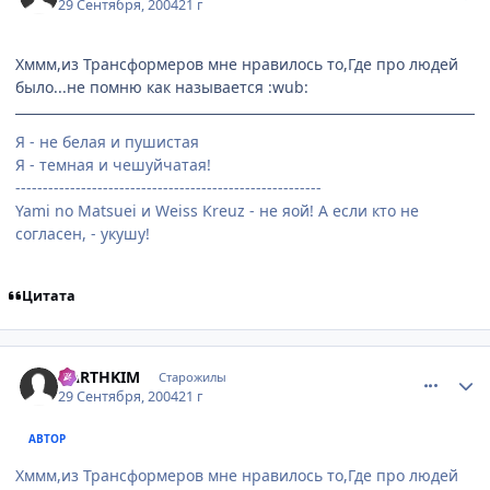
29 Сентября, 2004
21 г
Хммм,из Трансформеров мне нравилось то,Где про людей
было...не помню как называется :wub:
Я - не белая и пушистая
Я - темная и чешуйчатая!
--------------------------------------------------------
Yami no Matsuei и Weiss Kreuz - не яой! А если кто не
согласен, - укушу!
Цитата
comment_109905
Статистика автора
DARTHKIM
Старожилы
29 Сентября, 2004
21 г
АВТОР
Хммм,из Трансформеров мне нравилось то,Где про людей