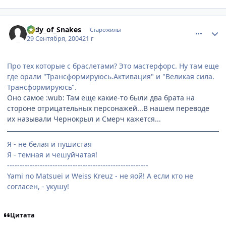
comment_109922
Статистика автора
Lady_of_Snakes
Старожилы
29 Сентября, 2004
21 г
Про тех которые с браслетами? Это мастерфорс. Ну там еще
где орали "Трансформируюсь.Активация" и "Великая сила.
Трансформируюсь".
Оно самое :wub: Там еще какие-то были два брата на
стороне отрицательных персонажей...В нашем переводе
их называли Чернокрыл и Смерч кажется...
Я - не белая и пушистая
Я - темная и чешуйчатая!
--------------------------------------------------------
Yami no Matsuei и Weiss Kreuz - не яой! А если кто не
согласен, - укушу!
Цитата