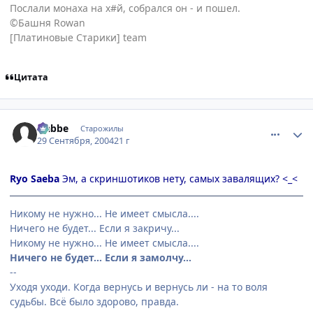
Послали монаха на х#й, собрался он - и пошел.
©Башня Rowan
[Платиновые Старики] team
Цитата
comment_110218
Статистика автора
Nabbe
Старожилы
29 Сентября, 2004
21 г
Ryo Saeba
Эм, а скриншотиков нету, самых завалящих? <_<
Никому не нужно... Не имеет смысла....
Ничего не будет... Если я закричу...
Никому не нужно... Не имеет смысла....
Ничего не будет... Если я замолчу...
--
Уходя уходи. Когда вернусь и вернусь ли - на то воля
судьбы. Всё было здорово, правда.