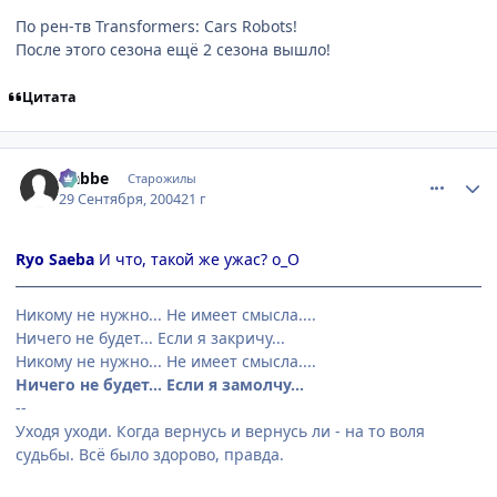
По рен-тв Transformers: Cars Robots!
После этого сезона ещё 2 сезона вышло!
Цитата
comment_110027
Статистика автора
Nabbe
Старожилы
29 Сентября, 2004
21 г
Ryo Saeba
И что, такой же ужас? o_O
Никому не нужно... Не имеет смысла....
Ничего не будет... Если я закричу...
Никому не нужно... Не имеет смысла....
Ничего не будет... Если я замолчу...
--
Уходя уходи. Когда вернусь и вернусь ли - на то воля
судьбы. Всё было здорово, правда.