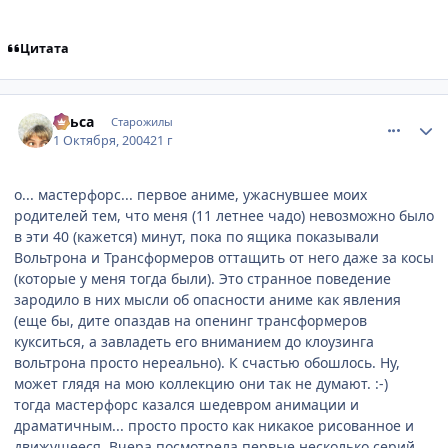
Цитата
comment_111303
Статистика автора
Ульса
Старожилы
1 Октября, 2004
21 г
о... мастерфорс... первое аниме, ужаснувшее моих
родителей тем, что меня (11 летнее чадо) невозможно было
в эти 40 (кажется) минут, пока по ящика показывали
Вольтрона и Трансформеров оттащить от него даже за косы
(которые у меня тогда были). Это странное поведение
зародило в них мысли об опасности аниме как явления
(еще бы, дите опаздав на опенинг трансформеров
кукситься, а завладеть его вниманием до клоузинга
вольтрона просто нереально). К счастью обошлось. Ну,
может глядя на мою коллекцию они так не думают. :-)
тогда мастерфорс казался шедевром анимации и
драматичным... просто просто как никакое рисованное и
движущееся. Вчера посмотрела первые несколько серий