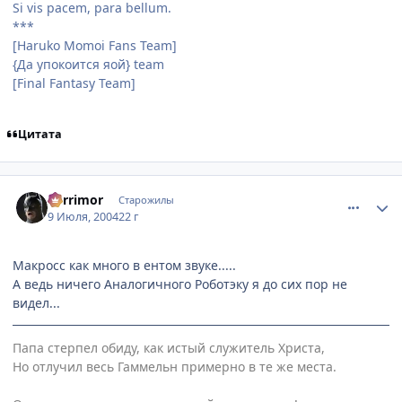
Si vis pacem, para bellum.
***
[Haruko Momoi Fans Team]
{Да упокоится яой} team
[Final Fantasy Team]
Цитата
comment_60047
Статистика автора
Berrimor
Старожилы
9 Июля, 2004
22 г
Макросс как много в ентом звуке.....
А ведь ничего Аналогичного Роботэку я до сих пор не
видел...
Папа стерпел обиду, как истый служитель Христа,
Но отлучил весь Гаммельн примерно в те же места.