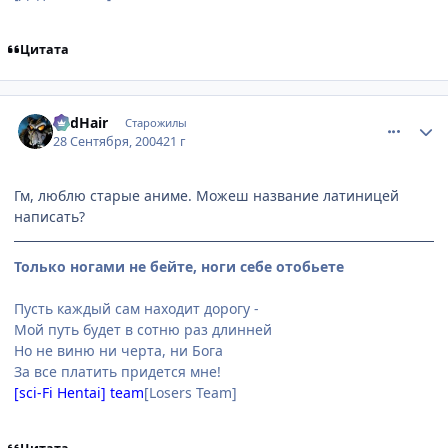
Цитата
comment_109590
Статистика автора
RedHair
Старожилы
28 Сентября, 2004
21 г
Гм, люблю старые аниме. Можеш название латиницей
написать?
Только ногами не бейте, ноги себе отобьете
Пусть каждый сам находит дорогу -
Мой путь будет в сотню раз длинней
Но не виню ни черта, ни Бога
За все платить придется мне!
[sci-Fi Hentai] team
[Losers Team]