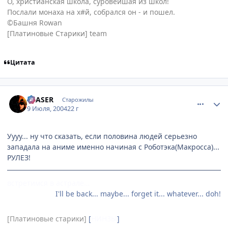
О, христианская школа, суровейшая из школ!
Послали монаха на х#й, собрался он - и пошел.
©Башня Rowan
[Платиновые Старики] team
Цитата
comment_60126
Статистика автора
ERASER
Старожилы
9 Июля, 2004
22 г
Уууу... ну что сказать, если половина людей серьезно
западала на аниме именно начиная с Роботэка(Макросса)...
РУЛЕЗ!
встретимся в астрале…
I'll be back... maybe... forget it... whatever... doh!
[Платиновые старики]
[
НИНЗЫ
]