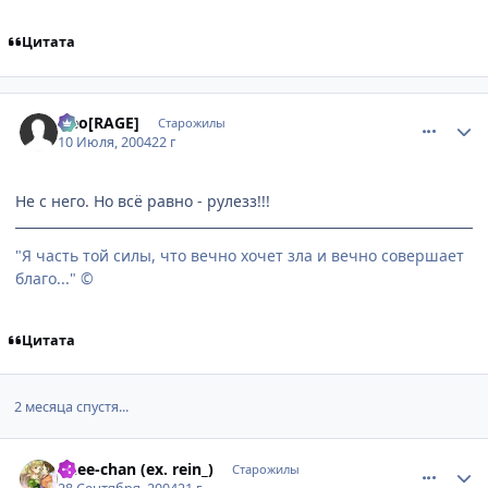
Цитата
comment_60307
Статистика автора
Neo[RAGE]
Старожилы
10 Июля, 2004
22 г
Не с него. Но всё равно - рулезз!!!
"Я часть той силы, что вечно хочет зла и вечно совершает
благо..." ©
Цитата
2 месяца спустя...
comment_109586
Статистика автора
onee-chan (ex. rein_)
Старожилы