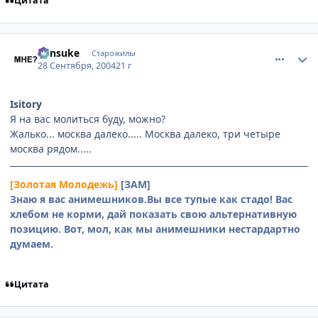
Цитата
comment_109591
Статистика автора
Kensuke
Старожилы
28 Сентября, 2004
21 г
Isitory
Я на вас молиться буду, можно?
Жалько... москва далеко..... Москва далеко, три четыре
москва рядом.....
[Золотая Молодежь]
[ЗАМ]
Знаю я вас анимешников.Вы все тупые как стадо! Вас
хлебом не корми, дай показать свою альтернативную
позицию. Вот, мол, как мы анимешники нестардартно
думаем.
Цитата