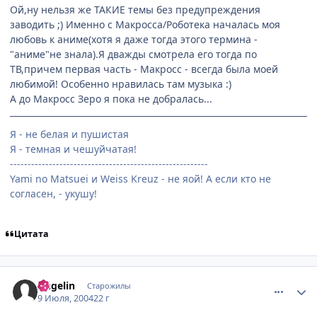
Ой,ну нельзя же ТАКИЕ темы без предупреждения
заводить ;) Именно с Макросса/Роботека началась моя
любовь к аниме(хотя я даже тогда этого термина -
"аниме"не знала).Я дважды смотрела его тогда по
ТВ,причем первая часть - Макросс - всегда была моей
любимой! Особенно нравилась там музыка :)
А до Макросс Зеро я пока не добралась...
Я - не белая и пушистая
Я - темная и чешуйчатая!
--------------------------------------------------------
Yami no Matsuei и Weiss Kreuz - не яой! А если кто не
согласен, - укушу!
Цитата
comment_59552
Статистика автора
Angelin
Старожилы
9 Июля, 2004
22 г