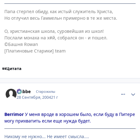
Папа стерпел обиду, как истый служитель Христа,
Но отлучил весь Гаммельн примерно в те же места.
О, христианская школа, суровейшая из школ!
Послали монаха на х#й, собрался он - и пошел.
©Башня Rowan
[Платиновые Старики] team
Цитата
comment_109662
Статистика автора
Nabbe
Старожилы
28 Сентября, 2004
21 г
Berrimor
У меня вроде в хорошем было, если буду в Питере
могу прихватить если еще нужда будет.
Никому не нужно... Не имеет смысла....