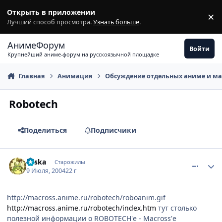
Перейти к содержимому
Открыть в приложении
×
З
Лучший способ просмотра.
Узнать больше
.
АнимеФорум
Войти
Крупнейший аниме-форум на русскоязычной площадке
Главная
Анимация
Обсуждение отдельных аниме и м
Robotech
Поделиться
Подписчики
comment_59359
Статистика автора
aliska
Старожилы
9 Июля, 2004
22 г
http://macross.anime.ru/robotech/roboanim.gif
http://macross.anime.ru/robotech/index.htm
тут столько
полезной информации о ROBOTECH'е - Macross'е