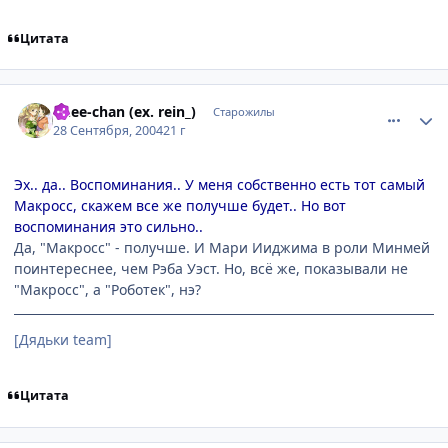
Цитата
comment_109600
Статистика автора
onee-chan (ex. rein_)
Старожилы
28 Сентября, 2004
21 г
Эх.. да.. Воспоминания.. У меня собственно есть тот самый
Макросс, скажем все же получше будет.. Но вот
воспоминания это сильно..
Да, "Макросс" - получше. И Мари Ииджима в роли Минмей
поинтереснее, чем Рэба Уэст. Но, всё же, показывали не
"Макросс", а "Роботек", нэ?
[Дядьки team]
Цитата