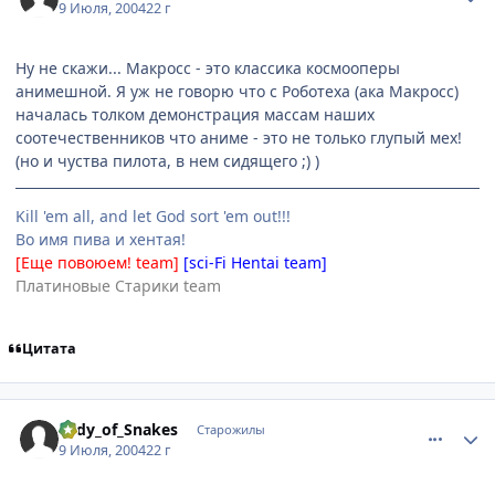
9 Июля, 2004
22 г
Ну не скажи... Макросс - это классика космооперы
анимешной. Я уж не говорю что с Роботеха (ака Макросс)
началась толком демонстрация массам наших
соотечественников что аниме - это не только глупый мех!
(но и чуства пилота, в нем сидящего ;) )
Kill 'em all, and let God sort 'em out!!!
Во имя пива и хентая!
[Еще повоюем! team]
[sci-Fi Hentai team]
Платиновые Старики team
Цитата
comment_59541
Статистика автора
Lady_of_Snakes
Старожилы
9 Июля, 2004
22 г