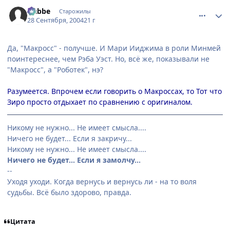
comment_109623
Статистика автора
Nabbe
Старожилы
28 Сентября, 2004
21 г
Да, "Макросс" - получше. И Мари Ииджима в роли Минмей
поинтереснее, чем Рэба Уэст. Но, всё же, показывали не
"Макросс", а "Роботек", нэ?
Разумеется. Впрочем если говорить о Макроссах, то Тот что
Зиро просто отдыхает по сравнению с оригиналом.
Никому не нужно... Не имеет смысла....
Ничего не будет... Если я закричу...
Никому не нужно... Не имеет смысла....
Ничего не будет... Если я замолчу...
--
Уходя уходи. Когда вернусь и вернусь ли - на то воля
судьбы. Всё было здорово, правда.
Цитата