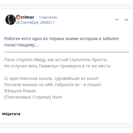
comment_109625
Статистика автора
Berrimor
Старожилы
28 Сентября, 2004
21 г
Роботек енто одно из первых аниме которым я заболел
понастоящему....
Папа стерпел обиду, как истый служитель Христа,
Но отлучил весь Гаммельн примерно в те же места.
О, христианская школа, суровейшая из школ!
Послали монаха на х#й, собрался он - и пошел.
©Башня Rowan
[Платиновые Старики] team
Цитата
comment_109628
Статистика автора