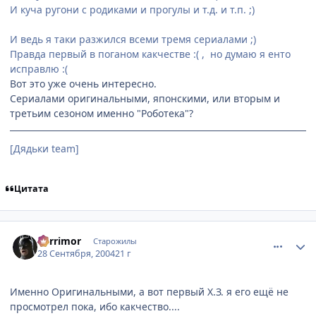
И куча ругони с родиками и прогулы и т.д. и т.п. ;)
И ведь я таки разжился всеми тремя сериалами ;)
Правда первый в поганом какчестве :( , но думаю я енто
исправлю :(
Вот это уже очень интересно.
Сериалами оригинальными, японскими, или вторым и
третьим сезоном именно "Роботека"?
[Дядьки team]
Цитата
comment_109659
Статистика автора
Berrimor
Старожилы
28 Сентября, 2004
21 г
Именно Оригинальными, а вот первый Х.З. я его ещё не
просмотрел пока, ибо какчество....