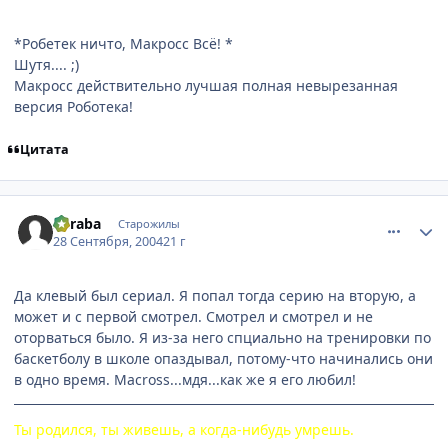
*Робетек ничто, Макросс Всё! *
Шутя.... ;)
Макросс действительно лучшая полная невырезанная
версия Роботека!
Цитата
comment_109598
Статистика автора
Suraba
Старожилы
28 Сентября, 2004
21 г
Да клевый был сериал. Я попал тогда серию на вторую, а
может и с первой смотрел. Смотрел и смотрел и не
оторваться было. Я из-за него спциально на тренировки по
баскетболу в школе опаздывал, потому-что начинались они
в одно время. Macross...мдя...как же я его любил!
Ты родился, ты живешь, а когда-нибудь умрешь.