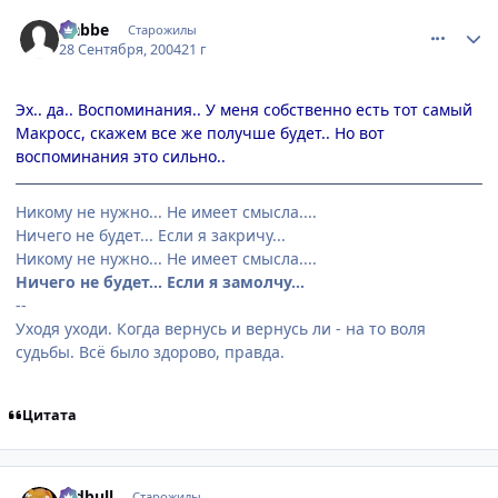
comment_109594
Статистика автора
Nabbe
Старожилы
28 Сентября, 2004
21 г
Эх.. да.. Воспоминания.. У меня собственно есть тот самый
Макросс, скажем все же получше будет.. Но вот
воспоминания это сильно..
Никому не нужно... Не имеет смысла....
Ничего не будет... Если я закричу...
Никому не нужно... Не имеет смысла....
Ничего не будет... Если я замолчу...
--
Уходя уходи. Когда вернусь и вернусь ли - на то воля
судьбы. Всё было здорово, правда.
Цитата
comment_109595
Статистика автора
redbull
Старожилы