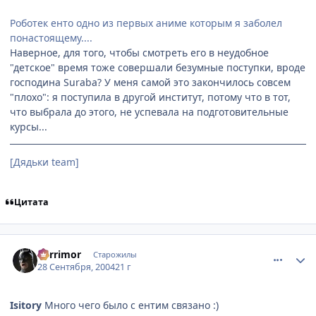
Роботек енто одно из первых аниме которым я заболел
понастоящему....
Наверное, для того, чтобы смотреть его в неудобное
"детское" время тоже совершали безумные поступки, вроде
господина Suraba? У меня самой это закончилось совсем
"плохо": я поступила в другой институт, потому что в тот,
что выбрала до этого, не успевала на подготовительные
курсы...
[Дядьки team]
Цитата
comment_109641
Статистика автора
Berrimor
Старожилы
28 Сентября, 2004
21 г
Isitory
Много чего было с ентим связано :)