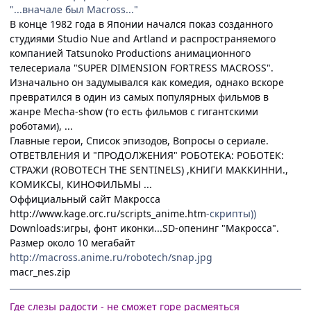
"...вначале был Macross..."
В конце 1982 года в Японии начался показ созданного
студиями Studio Nue and Artland и распространяемого
компанией Tatsunoko Productions анимационного
телесериала "SUPER DIMENSION FORTRESS MACROSS".
Изначально он задумывался как комедия, однако вскоре
превратился в один из самых популярных фильмов в
жанре Mecha-show (то есть фильмов с гигантскими
роботами), ...
Главные герои, Список эпизодов, Вопросы о сериале.
ОТВЕТВЛЕНИЯ И "ПРОДОЛЖЕНИЯ" РОБОТЕКА: РОБОТЕК:
СТРАЖИ (ROBOTECH THE SENTINELS) ,КНИГИ МАККИННИ.,
КОМИКСЫ, КИНОФИЛЬМЫ ...
Оффициальный сайт Макросса
http://www.kage.orc.ru/scripts_anime.htm
-скрипты))
Downloads:игры, фонт иконки...
SD-опенинг "Макросса".
Размер около 10 мегабайт
http://macross.anime.ru/robotech/snap.jpg
macr_nes.zip
Где слезы радости - не сможет горе расмеяться