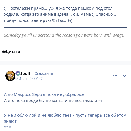
:) Ностальжи прямо... уф, я же тогда пешком под стол
ходила, когда это аниме видела... ой, мама ;) Спасибо...
пойду поностальгирую %) Гы... %)
Someday you'll understand the reason you were born with wings...
Цитата
comment_59589
Статистика автора
redbull
Старожилы
9 Июля, 2004
22 г
А до Макросс Зеро я пока не добралась...
А его пока вроде бы до конца и не доснимали =)
Я не люблю яой и не люблю геев - пусть теперь все об этом
знают.
***