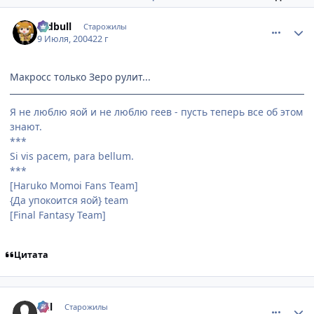
comment_59518
Статистика автора
redbull
Старожилы
9 Июля, 2004
22 г
Макросс только Зеро рулит...
Я не люблю яой и не люблю геев - пусть теперь все об этом
знают.
***
Si vis pacem, para bellum.
***
[Haruko Momoi Fans Team]
{Да упокоится яой} team
[Final Fantasy Team]
Цитата
comment_59522
Статистика автора
Stil
Старожилы