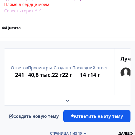
Плямя в сердце моем
Совесть горит ^_^
Цитата
Лучш
Ответов
Просмотры
Создано
Последний ответ
241
40,8 тыс.
22 г
22 г
14 г
14 г
Развернуть обзор темы
Создать новую тему
Ответить на эту тему
П
СТРАНИЦА 1 ИЗ 10
ДАЛЕЕ