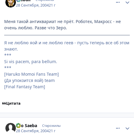
28 Сентября, 2004
21 г
Меня такой антиквариат не прёт. Роботех, Макросс - не
очень люблю. Разве что Зеро.
Я не люблю яой и не люблю геев - пусть теперь все об этом
знают.
***
Si vis pacem, para bellum.
***
[Haruko Momoi Fans Team]
{Да упокоится яой} team
[Final Fantasy Team]
Цитата
comment_109597
Статистика автора
Ryo Saeba
Старожилы
28 Сентября, 2004
21 г