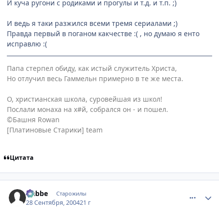
И куча ругони с родиками и прогулы и т.д. и т.п. ;)
И ведь я таки разжился всеми тремя сериалами ;)
Правда первый в поганом какчестве :( , но думаю я енто
исправлю :(
Папа стерпел обиду, как истый служитель Христа,
Но отлучил весь Гаммельн примерно в те же места.
О, христианская школа, суровейшая из школ!
Послали монаха на х#й, собрался он - и пошел.
©Башня Rowan
[Платиновые Старики] team
Цитата
comment_109645
Статистика автора
Nabbe
Старожилы
28 Сентября, 2004
21 г