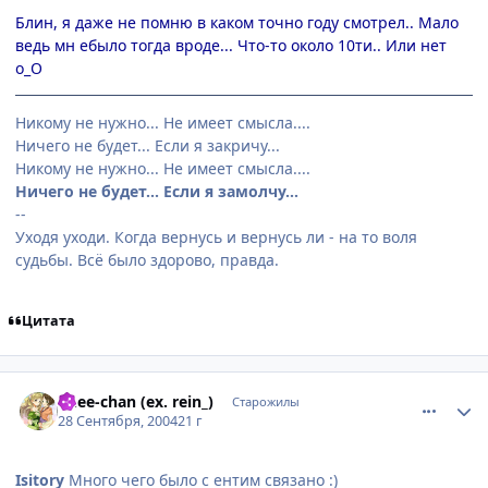
Блин, я даже не помню в каком точно году смотрел.. Мало
ведь мн ебыло тогда вроде... Что-то около 10ти.. Или нет
o_O
Никому не нужно... Не имеет смысла....
Ничего не будет... Если я закричу...
Никому не нужно... Не имеет смысла....
Ничего не будет... Если я замолчу...
--
Уходя уходи. Когда вернусь и вернусь ли - на то воля
судьбы. Всё было здорово, правда.
Цитата
comment_109649
Статистика автора
onee-chan (ex. rein_)
Старожилы
28 Сентября, 2004
21 г
Isitory
Много чего было с ентим связано :)