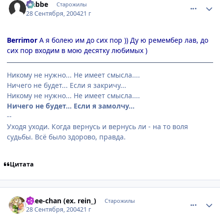
Nabbe
Старожилы
28 Сентября, 2004
21 г
Berrimor
А я болею им до сих пор )) Ду ю ремембер лав, до
сих пор входим в мою десятку любимых )
Никому не нужно... Не имеет смысла....
Ничего не будет... Если я закричу...
Никому не нужно... Не имеет смысла....
Ничего не будет... Если я замолчу...
--
Уходя уходи. Когда вернусь и вернусь ли - на то воля
судьбы. Всё было здорово, правда.
Цитата
comment_109629
Статистика автора
onee-chan (ex. rein_)
Старожилы
28 Сентября, 2004
21 г