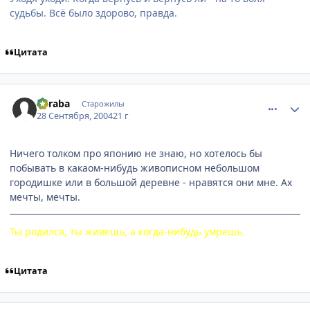
судьбы. Всё было здорово, правда.
Цитата
comment_109549
Статистика автора
Suraba
Старожилы
28 Сентября, 2004
21 г
Ничего толком про японию не знаю, но хотелось бы
побывать в какаом-нибудь живописном небольшом
городишке или в большой деревне - нравятся они мне. Ах
мечты, мечты.
Ты родился, ты живешь, а когда-нибудь умрешь.
Цитата
comment_109552
Статистика автора