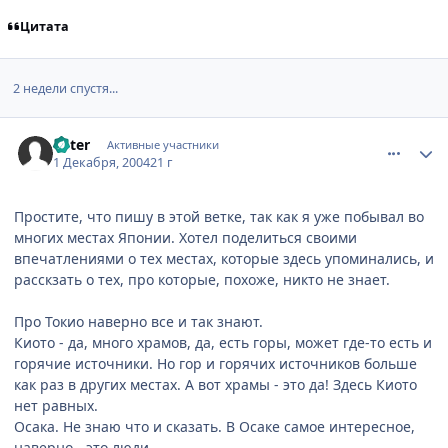
Цитата
2 недели спустя...
comment_175536
Статистика автора
Peter
Активные участники
1 Декабря, 2004
21 г
Простите, что пишу в этой ветке, так как я уже побывал во
многих местах Японии. Хотел поделиться своими
впечатлениями о тех местах, которые здесь упоминались, и
расскзать о тех, про которые, похоже, никто не знает.
Про Токио наверно все и так знают.
Киото - да, много храмов, да, есть горы, может где-то есть и
горячие источники. Но гор и горячих источников больше
как раз в других местах. А вот храмы - это да! Здесь Киото
нет равных.
Осака. Не знаю что и сказать. В Осаке самое интересное,
наверно - это люди.