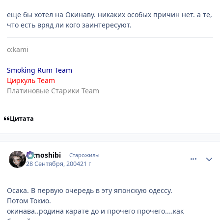
еще бы хотел на Окинаву. никаких особых причин нет. а те,
что есть вряд ли кого заинтересуют.
o:kami
Smoking Rum Team
Циркуль Team
Платиновые Старики Team
Цитата
comment_109340
Статистика автора
tomoshibi
Старожилы
28 Сентября, 2004
21 г
Осака. В первую очередь в эту японскую одессу.
Потом Токио.
окинава..родина карате до и прочего прочего....как