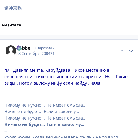
遠神恵賜
Цитата
comment_109536
Статистика автора
Nabbe
Старожилы
28 Сентября, 2004
21 г
гм.. Давняя мечта. Каруйдзава. Тихое местечко в
европейском стиле но с японским колоритом.. Ня... Такие
виды.. Потом выложу инфу если найду.. няяя
Никому не нужно... Не имеет смысла....
Ничего не будет... Если я закричу...
Никому не нужно... Не имеет смысла....
Ничего не будет... Если я замолчу...
--
Уходя уходи. Когда вернусь и вернусь ли - на то воля