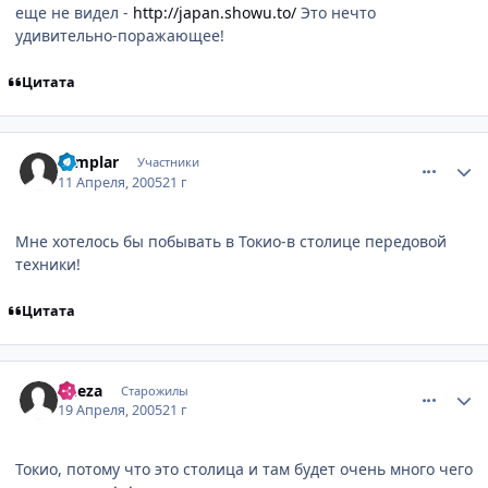
еще не видел -
http://japan.showu.to/
Это нечто
удивительно-поражающее!
Цитата
comment_291891
Статистика автора
Templar
Участники
11 Апреля, 2005
21 г
Мне хотелось бы побывать в Токио-в столице передовой
техники!
Цитата
comment_299890
Статистика автора
Cheza
Старожилы
19 Апреля, 2005
21 г
Токио, потому что это столица и там будет очень много чего