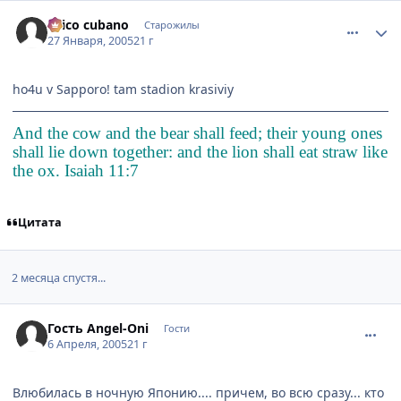
comment_230024
Статистика автора
chico cubano
Старожилы
27 Января, 2005
21 г
ho4u v Sapporo! tam stadion krasiviy
And the cow and the bear shall feed; their young ones
shall lie down together: and the lion shall eat straw like
the ox. Isaiah 11:7
Цитата
2 месяца спустя...
comment_286691
Гость Angel-Oni
Гости
6 Апреля, 2005
21 г
Влюбилась в ночную Японию.... причем, во всю сразу... кто