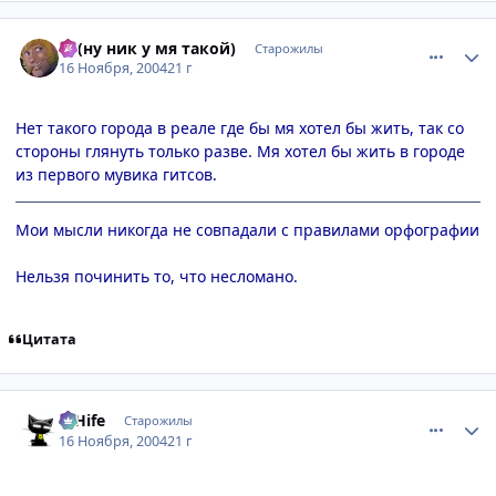
comment_156211
Статистика автора
Pj (ну ник у мя такой)
Старожилы
16 Ноября, 2004
21 г
Нет такого города в реале где бы мя хотел бы жить, так со
стороны глянуть только разве. Мя хотел бы жить в городе
из первого мувика гитсов.
Мои мысли никогда не совпадали с правилами орфографии
Нельзя починить то, что несломано.
Цитата
comment_156214
Статистика автора
D'Hife
Старожилы
16 Ноября, 2004
21 г