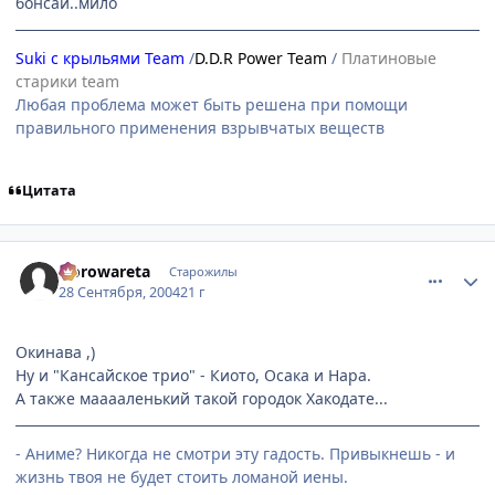
бонсай..мило
Suki с крыльями Team
/
D.D.R Power Team
/
Платиновые
старики team
Любая проблема может быть решена при помощи
правильного применения взрывчатых веществ
Цитата
comment_109345
Статистика автора
Norowareta
Старожилы
28 Сентября, 2004
21 г
Окинава ,)
Ну и "Кансайское трио" - Киото, Осака и Нара.
А также мааааленький такой городок Хакодате...
- Аниме? Никогда не смотри эту гадость. Привыкнешь - и
жизнь твоя не будет стоить ломаной иены.