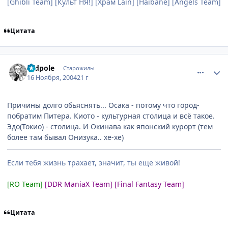
[Ghibli Team] [Культ НЯ!] [Храм Lain] [Haibane] [Angels Team]
Цитата
comment_155869
Статистика автора
Tadpole
Старожилы
16 Ноября, 2004
21 г
Причины долго обьяснять... Осака - потому что город-
побратим Питера. Киото - культурная столица и всё такое.
Эдо(Токио) - столица. И Окинава как японский курорт (тем
более там бывал Онизука.. хе-хе)
Если тебя жизнь трахает, значит, ты еще живой!
[RO Team]
[DDR ManiaX Team] [Final Fantasy Team]
Цитата