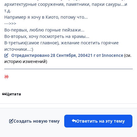
архитектурные сооружения, памятники, парки сакуры...и
т.д.
Например я хочу в Киото, потому что...
--->>>
Во-первых, люблю горные пейзажи...
Во-вторых, хочу посмотреть на храмы...
В-третьих(самое главное), желание посетить горячие
источники...:)
Отредактировано
28 Сентября, 2004
21 г
от Innocence
(см.
историю изменений)
神
Цитата
Создать новую тему
Ответить на эту тему