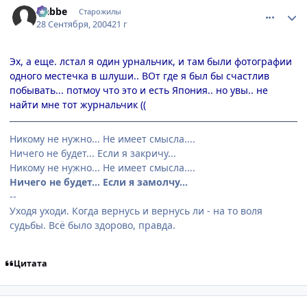
Nabbe
Старожилы
28 Сентября, 2004
21 г
Эх, а еще. лстал я один урнальчик, и там были фотографии
одного местечка в шлуши.. ВОт где я был бы счастлив
побывать... потмоу что это и есть Япония.. но увы.. не
найти мне тот журнальчик ((
Никому не нужно... Не имеет смысла....
Ничего не будет... Если я закричу...
Никому не нужно... Не имеет смысла....
Ничего не будет... Если я замолчу...
--
Уходя уходи. Когда вернусь и вернусь ли - на то воля
судьбы. Всё было здорово, правда.
Цитата
comment_109568
Статистика автора