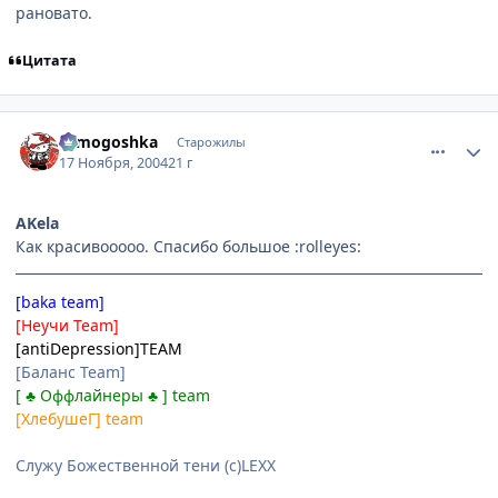
рановато.
Цитата
comment_156938
Статистика автора
tomogoshka
Старожилы
17 Ноября, 2004
21 г
AKela
Как красивооооо. Спасибо большое :rolleyes:
[baka team]
[Неучи Team]
[antiDepression]TEAM
[Баланс Team]
[ ♣ Оффлайнеры ♣ ] team
[ХлебушеГ] team
Служу Божественной тени (с)LEXX