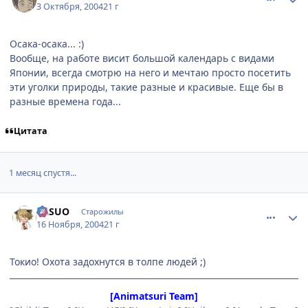
3 Октября, 2004
21 г
Осака-осака... :)
Вообще, на работе висит большой календарь с видами
Японии, всегда смотрю на него и мечтаю просто посетить
эти уголки природы, такие разные и красивые. Еще бы в
разные времена года...
Цитата
1 месяц спустя...
comment_155661
Статистика автора
YASUO
Старожилы
16 Ноября, 2004
21 г
Токио! Охота задохнутся в толпе людей ;)
[Animatsuri Team]