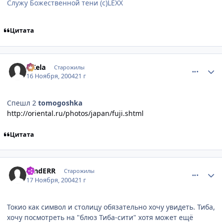
Служу Божественной тени (с)LEXX
Цитата
comment_156534
Статистика автора
AKela
Старожилы
16 Ноября, 2004
21 г
Спешл 2
tomogoshka
http://oriental.ru/photos/japan/fuji.shtml
Цитата
comment_156727
Статистика автора
sandERR
Старожилы
17 Ноября, 2004
21 г
Токио как символ и столицу обязательно хочу увидеть. Тиба,
хочу посмотреть на "блюз Тиба-сити" хотя может ещё