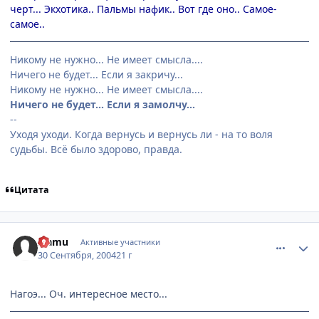
черт... Экхотика.. Пальмы нафик.. Вот где оно.. Самое-
самое..
Никому не нужно... Не имеет смысла....
Ничего не будет... Если я закричу...
Никому не нужно... Не имеет смысла....
Ничего не будет... Если я замолчу...
--
Уходя уходи. Когда вернусь и вернусь ли - на то воля
судьбы. Всё было здорово, правда.
Цитата
comment_110710
Статистика автора
Isamu
Активные участники
30 Сентября, 2004
21 г
Нагоэ... Оч. интересное место...