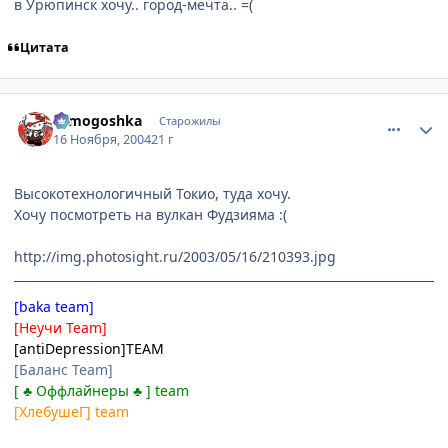
в Урюпинск хочу.. город-мечта.. =(
Цитата
comment_156338
Статистика автора
tomogoshka
Старожилы
16 Ноября, 2004
21 г
Высокотехнологичный Токио, туда хочу.
Хочу посмотреть на вулкан Фудзияма :(
http://img.photosight.ru/2003/05/16/210393.jpg
[baka team]
[Неучи Team]
[antiDepression]TEAM
[Баланс Team]
[ ♣ Оффлайнеры ♣ ] team
[ХлебушеГ] team