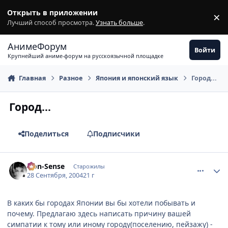
Перейти к содержимому
Открыть в приложении
×
З
Лучший способ просмотра.
Узнать больше
.
АнимеФорум
Войти
Крупнейший аниме-форум на русскоязычной площадке
Главная
Разное
Япония и японский язык
Город...
Город...
Поделиться
Подписчики
comment_109291
Статистика автора
Non-Sense
Старожилы
28 Сентября, 2004
21 г
В каких бы городах Японии вы бы хотели побывать и
почему. Предлагаю здесь написать причину вашей
симпатии к тому или иному городу(поселению, пейзажу) -