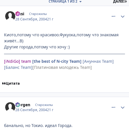
П
СТРАНИЦА 1 ИЗ 2
ДАЛЕЕ
comment_109324
Статистика автора
Onsi
Старожилы
28 Сентября, 2004
21 г
Киото,потому что красивоо.Фукуока,потому что знакомая
живёт...B)
Другие города,потому что хочу :)
[iNdiGo] team
[the best of N-city Team]
[Ануннах Team]
[Баланс Team]
[Платиновая молодежь Team]
Цитата
comment_109335
Статистика автора
Norgen
Старожилы
28 Сентября, 2004
21 г
банально, но Токио. идеал Города.