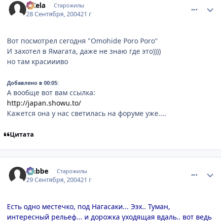
AKela
Старожилы
28 Сентября, 2004
21 г
Вот посмотрел сегодня "Omohide Poro Poro"
И захотел в Ямагата, даже не знаю где это))))
но там красиииво
Добавлено в 00:05:
А вообще вот вам ссылка:
http://japan.showu.to/
Кажется она у нас светилась на форуме уже....
Цитата
comment_109855
Статистика автора
Nabbe
Старожилы
29 Сентября, 2004
21 г
Есть одно местечко, под Нагасаки... Ээх.. Туман,
интересный рельеф... и дорожка уходящая вдаль.. вот ведь