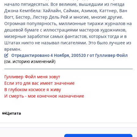
начало пятидесятых. Все великие, вышедшии из гнезда
Джона Кемпбела: Хайлайн, Саймак, Азимов, Каттнер, Ван
Вогт, Бестер, Лестер Дель Рей и многие, многие другие.
Огромная популярность, миллионные тиражи журналов на
дешевой бумаге с иллюстрациями мастеров художников,
мизерные заработки самых фантастов, которых тогда и в
Штатах никто не называл писателями. Это было лучшее из
времен.
Отредактировано
4 Ноября, 2005
20 г
от Гулливер Фойл
(см. историю изменений)
Гулливер Фойл меня зовут
Если это для вас имеет значение
В глубоком космосе я живу
И смерть - мое конечное назначение
Цитата