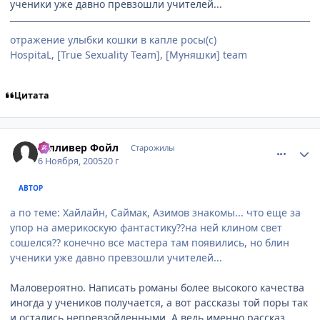
ученики уже давно превзошли учителей...
отражение улыбки кошки в капле росы(с)
HospitaL, [True Sexuality Team], [Муняшки] team
Цитата
comment_593724
Статистика автора
Гулливер Фойл
Старожилы
6 Ноября, 2005
20 г
АВТОР
а по теме: Хайлайн, Саймак, Азимов знакомы... что еще за
упор на америкоскую фантастику??на ней клином свет
сошелся?? конечно все мастера там появились, но блин
ученики уже давно превзошли учителей...
Маловероятно. Написать романы более высокого качества
иногда у учеников получается, а вот рассказы той поры так
и остались непревзойденными. А ведь именно рассказ