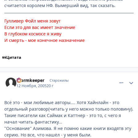
считается королем НФ. Вымерший вид, так сказать.
Гулливер Фойл меня зовут
Если это для вас имеет значение
В глубоком космосе я живу
И смерть - мое конечное назначение
Цитата
comment_609159
Статистика автора
Wormkeeper
Старожилы
12 Ноября, 2005
20 г
Всё это - мои любимые авторы.... Хотя Хайнлайн - это
отдельный разговор(читать у него можно только половину).
Такие писатели как Саймак и Каттнер - это то, с чего я
начал читать фантастику...
"Основание" Азимова. Я не помню какие книги входятв эту
серию. Но все, что нашёл - у меня были.