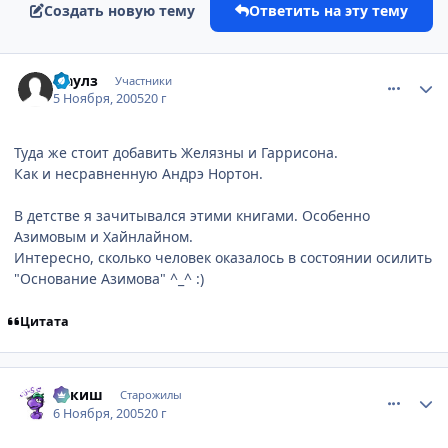
Создать новую тему
Ответить на эту тему
comment_590422
Статистика автора
Фаулз
Участники
5 Ноября, 2005
20 г
Туда же стоит добавить Желязны и Гаррисона.
Как и несравненную Андрэ Нортон.
В детстве я зачитывался этими книгами. Особенно
Азимовым и Хайнлайном.
Интересно, сколько человек оказалось в состоянии осилить
"Основание Азимова" ^_^ :)
Цитата
comment_593510
Статистика автора
апкиш
Старожилы
6 Ноября, 2005
20 г