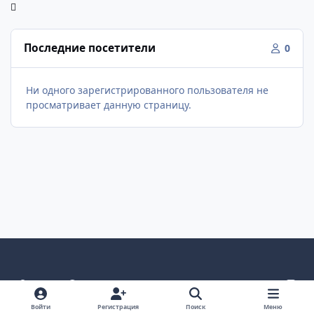
Последние посетители
0
Ни одного зарегистрированного пользователя не
просматривает данную страницу.
Светлый режим
Темный режим
Как в системе
v
k
Язык
Политика конфиденциальности
Войти
Регистрация
Поиск
Меню