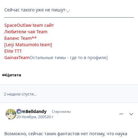
Сейчас такого уже не пишут-_-
SpaceOutlaw team
сайт
Любители чая Team
Баланс Team**
[Leiji Matsumoto team]
Elite TTT
GainaxTeam
Остальные тимы - где то в профиле)
Цитата
2 недели спустя...
comment_631749
Статистика автора
TomBelldandy
Старожилы
20 Ноября, 2005
20 г
Возможно, сейчас таких фантастов нет потому, что наука