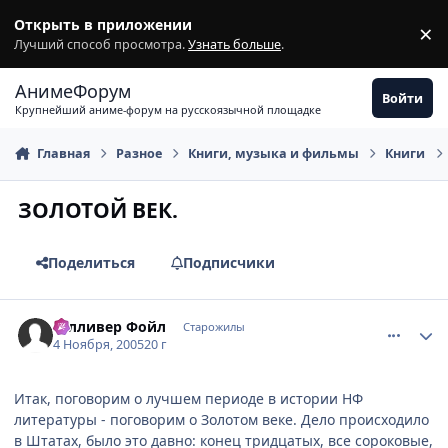
Перейти к содержимому
Открыть в приложении
×
З
Лучший способ просмотра.
Узнать больше
.
АнимеФорум
Войти
Крупнейший аниме-форум на русскоязычной площадке
Главная
Разное
Книги, музыка и фильмы
Книги
ЗОЛОТОЙ ВЕК.
Поделиться
Подписчики
comment_589670
Статистика автора
Гулливер Фойл
Старожилы
4 Ноября, 2005
20 г
Итак, поговорим о лучшем периоде в истории НФ
литературы - поговорим о Золотом веке. Дело происходило
в Штатах, было это давно: конец тридцатых, все сороковые,