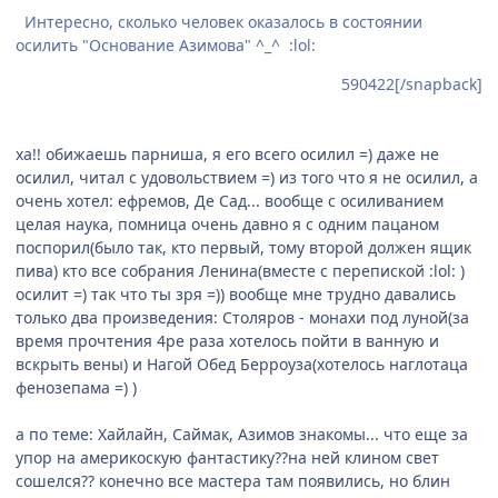
Интересно, сколько человек оказалось в состоянии
осилить "Основание Азимова" ^_^ :lol:
590422[/snapback]
ха!! обижаешь парниша, я его всего осилил =) даже не
осилил, читал с удовольствием =) из того что я не осилил, а
очень хотел: ефремов, Де Сад... вообще с осиливанием
целая наука, помница очень давно я с одним пацаном
поспорил(было так, кто первый, тому второй должен ящик
пива) кто все собрания Ленина(вместе с перепиской :lol: )
осилит =) так что ты зря =)) вообще мне трудно давались
только два произведения: Столяров - монахи под луной(за
время прочтения 4ре раза хотелось пойти в ванную и
вскрыть вены) и Нагой Обед Берроуза(хотелось наглотаца
фенозепама =) )
а по теме: Хайлайн, Саймак, Азимов знакомы... что еще за
упор на америкоскую фантастику??на ней клином свет
сошелся?? конечно все мастера там появились, но блин