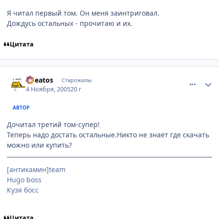
Я читал первый том. Он меня заинтриговал.
Дождусь остальных - прочитаю и их.
Цитата
comment_589064
Статистика автора
Cheatos
Старожилы
4 Ноября, 2005
20 г
АВТОР
Дочитал третий том-супер!
Теперь надо достать остальные.Никто не знает где скачать
можно или купить?
[антикамин]team
Hugo boss
Кузя босс
Цитата