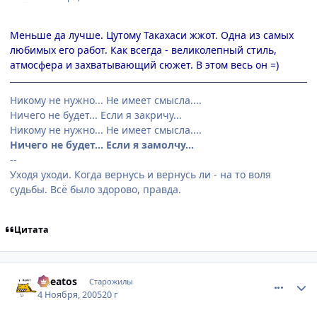
Меньше да лучше. Цутому Такахаси жжот. Одна из самых
любимых его работ. Как всегда - великолепный стиль,
атмосфера и захватывающий сюжет. В этом весь он =)
Никому не нужно... Не имеет смысла....
Ничего не будет... Если я закричу...
Никому не нужно... Не имеет смысла....
Ничего не будет... Если я замолчу...
--
Уходя уходи. Когда вернусь и вернусь ли - на то воля
судьбы. Всё было здорово, правда.
Цитата
comment_589535
Статистика автора
Cheatos
Старожилы
4 Ноября, 2005
20 г