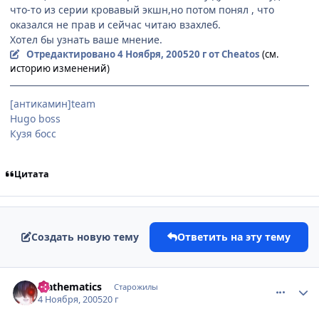
что-то из серии кровавый экшн,но потом понял , что
оказался не прав и сейчас читаю взахлеб.
Хотел бы узнать ваше мнение.
Отредактировано
4 Ноября, 2005
20 г
от Cheatos
(см.
историю изменений)
[антикамин]team
Hugo boss
Кузя босс
Цитата
Создать новую тему
Ответить на эту тему
comment_588891
Статистика автора
Mathematics
Старожилы
4 Ноября, 2005
20 г