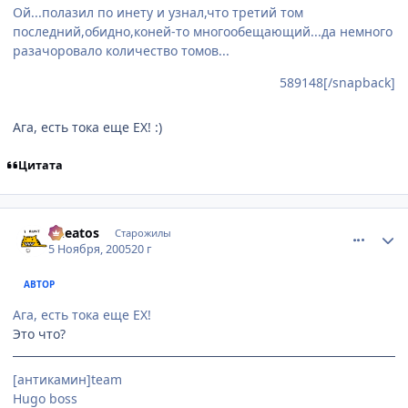
Ой...полазил по инету и узнал,что третий том
последний,обидно,коней-то многообещающий...да немного
разачоровало количество томов...
589148[/snapback]
Ага, есть тока еще EX! :)
Цитата
comment_590389
Статистика автора
Cheatos
Старожилы
5 Ноября, 2005
20 г
АВТОР
Ага, есть тока еще EX!
Это что?
[антикамин]team
Hugo boss