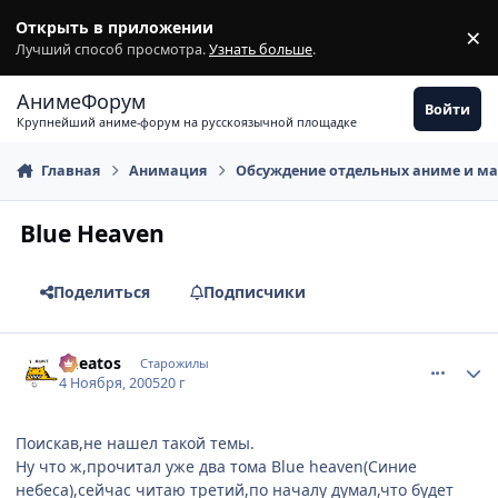
Перейти к содержимому
Открыть в приложении
×
З
Лучший способ просмотра.
Узнать больше
.
АнимеФорум
Войти
Крупнейший аниме-форум на русскоязычной площадке
Главная
Анимация
Обсуждение отдельных аниме и м
Blue Heaven
Поделиться
Подписчики
comment_588620
Статистика автора
Cheatos
Старожилы
4 Ноября, 2005
20 г
Поискав,не нашел такой темы.
Ну что ж,прочитал уже два тома Blue heaven(Синие
небеса),сейчас читаю третий,по началу думал,что будет