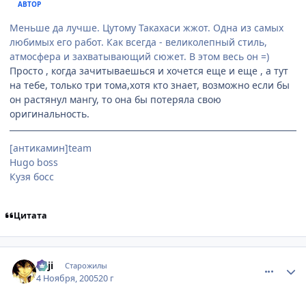
АВТОР
Меньше да лучше. Цутому Такахаси жжот. Одна из самых
любимых его работ. Как всегда - великолепный стиль,
атмосфера и захватывающий сюжет. В этом весь он =)
Просто , когда зачитываешься и хочется еще и еще , а тут
на тебе, только три тома,хотя кто знает, возможно если бы
он растянул мангу, то она бы потеряла свою
оригинальность.
[антикамин]team
Hugo boss
Кузя босс
Цитата
comment_589798
Статистика автора
euji
Старожилы
4 Ноября, 2005
20 г