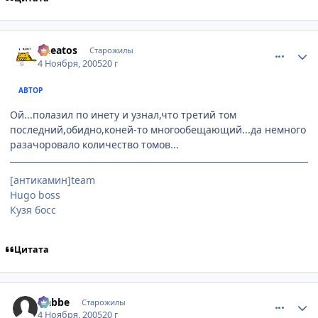
comment_589148
Статистика автора
Cheatos
Старожилы
4 Ноября, 2005
20 г
АВТОР
Ой...полазил по инету и узнал,что третий том
последний,обидно,коней-то многообещающий...да немного
разачоровало количество томов...
[антикамин]team
Hugo boss
Кузя босс
Цитата
comment_589513
Статистика автора
Nabbe
Старожилы
4 Ноября, 2005
20 г