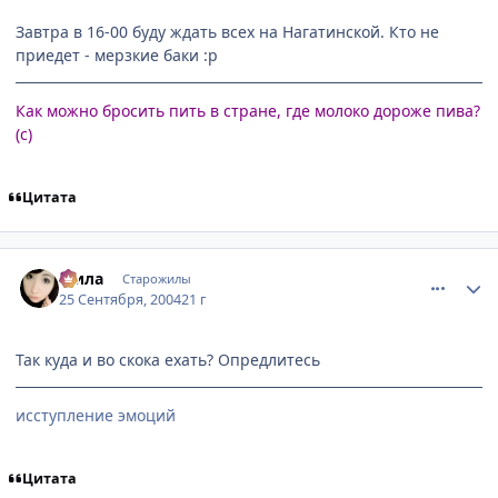
Завтра в 16-00 буду ждать всех на Нагатинской. Кто не
приедет - мерзкие баки :р
Как можно бросить пить в стране, где молоко дороже пива?
(с)
Цитата
comment_107810
Статистика автора
Мила
Старожилы
25 Сентября, 2004
21 г
Так куда и во скока ехать? Опредлитесь
исступление эмоций
Цитата