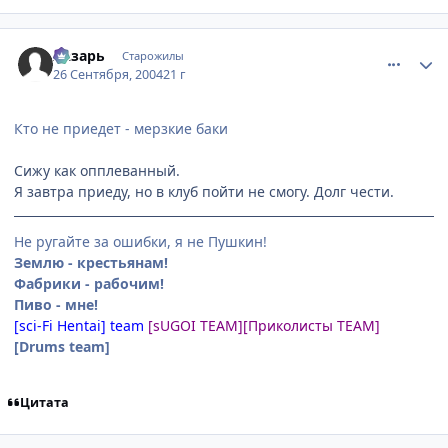
comment_107884
Статистика автора
Лазарь
Старожилы
26 Сентября, 2004
21 г
Кто не приедет - мерзкие баки
Сижу как опплеванный.
Я завтра приеду, но в клуб пойти не смогу. Долг чести.
Не ругайте за ошибки, я не Пушкин!
Землю - крестьянам!
Фабрики - рабочим!
Пиво - мне!
[sci-Fi Hentai] team
[sUGOI TEAM]
[Приколисты TEAM]
[Drums team]
Цитата