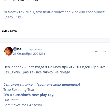
"Я часть той силы, что вечно хочет зла и вечно совершает
благо..." ©
Цитата
comment_105382
Статистика автора
Limel
Старожилы
21 Сентября, 2004
21 г
Нео..сволочь...вот когда я не могу прийти, ты идешь:ph34r:
Эээ...типо...раз так все плохо, не пойду.
бетономешалка....(эротическим шепотом)
True Sexuality Team
It's a sunshine's new play toy.
QAF team
God makes me GAY team