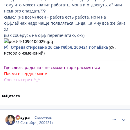
тому что может хватит работать, мона и отдохнуть, а? или
немного опаздать???
смысл (не всем) ясен - работа есть работа, но и на
оффлайнах надо чаще появляться....нда....а мну все же бака
:D
(как соберусь на офф перепечатаю, ок?)
Отредактировано
26 Сентября, 2004
21 г
от aliska
(см.
историю изменений)
Где слезы радости - не сможет горе расмеяться
Плямя в сердце моем
Совесть горит ^_^
Цитата
comment_107579
Статистика автора
сакура
Старожилы
25 Сентября, 2004
21 г