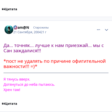
Цитата
comment_105385
Статистика автора
Sham@N
Старожилы
21 Сентября, 2004
21 г
Да... точняк... лучше к нам приезжай... мы с
Сан заждалися!!!
*пост не удалять по причине офигительной
важности!!! =)*
Я тянусь вверх.
Дотянуться до неба пытаюсь.
Хрен там!
Цитата