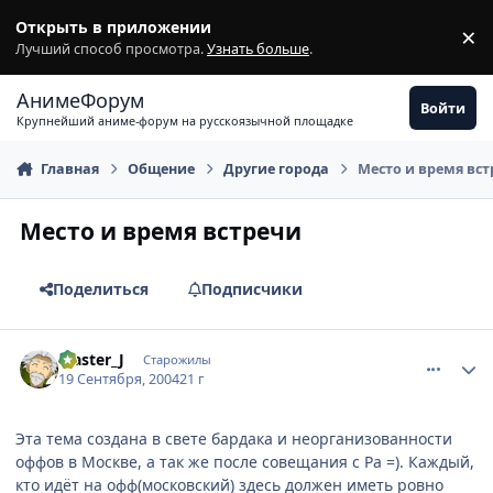
Перейти к содержимому
Открыть в приложении
×
З
Лучший способ просмотра.
Узнать больше
.
АнимеФорум
Войти
Крупнейший аниме-форум на русскоязычной площадке
Главная
Общение
Другие города
Место и время вс
Место и время встречи
Поделиться
Подписчики
comment_103894
Статистика автора
Master_J
Старожилы
19 Сентября, 2004
21 г
Эта тема создана в свете бардака и неорганизованности
оффов в Москве, а так же после совещания с Ра =). Каждый,
кто идёт на офф(московский) здесь должен иметь ровно