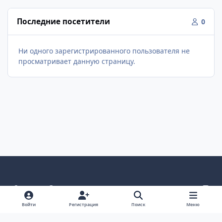
Последние посетители
0
Ни одного зарегистрированного пользователя не
просматривает данную страницу.
Светлый режим
Темный режим
Как в системе
v
k
Язык
Политика конфиденциальности
Войти
Регистрация
Поиск
Меню
Связаться с нами
Cookies