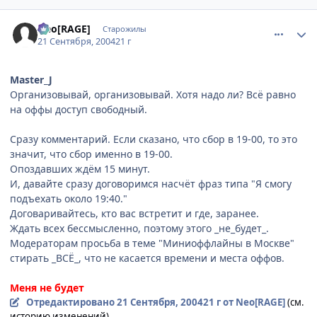
comment_105380
Статистика автора
Neo[RAGE]
Старожилы
21 Сентября, 2004
21 г
Master_J
Организовывай, организовывай. Хотя надо ли? Всё равно
на оффы доступ свободный.
Сразу комментарий. Если сказано, что сбор в 19-00, то это
значит, что сбор именно в 19-00.
Опоздавших ждём 15 минут.
И, давайте сразу договоримся насчёт фраз типа "Я смогу
подъехать около 19:40."
Договаривайтесь, кто вас встретит и где, заранее.
Ждать всех бессмысленно, поэтому этого _не_будет_.
Модераторам просьба в теме "Миниоффлайны в Москве"
стирать _ВСЁ_, что не касается времени и места оффов.
Меня не будет
Отредактировано
21 Сентября, 2004
21 г
от Neo[RAGE]
(см.
историю изменений)