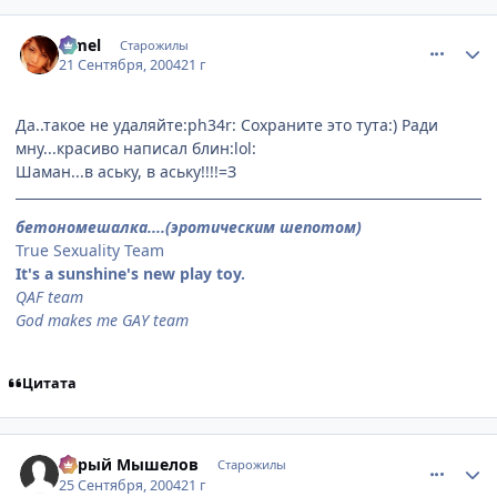
comment_105389
Статистика автора
Limel
Старожилы
21 Сентября, 2004
21 г
Да..такое не удаляйте:ph34r: Сохраните это тута:) Ради
мну...красиво написал блин:lol:
Шаман...в аську, в аську!!!!=З
бетономешалка....(эротическим шепотом)
True Sexuality Team
It's a sunshine's new play toy.
QAF team
God makes me GAY team
Цитата
comment_107182
Статистика автора
Серый Мышелов
Старожилы
25 Сентября, 2004
21 г