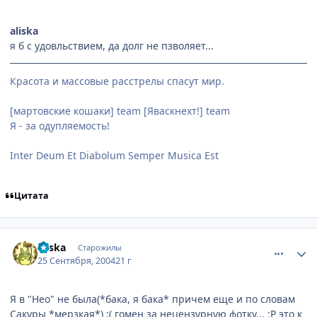
aliska
я б с удовльствием, да долг не пзволяет...
Красота и массовые расстрелы спасут мир.
[мартовские кошаки] team [Яваскнехт!] team
Я - за одупляемость!
Inter Deum Et Diabolum Semper Musica Est
Цитата
comment_107306
Статистика автора
aliska
Старожилы
25 Сентября, 2004
21 г
Я в "Нео" не была(*бака, я бака* причем еще и по словам
Сакуры *мерзкая*) :( гомен за нецензурную фотку... :P это к