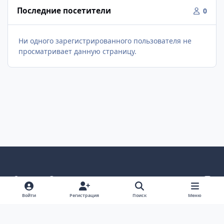
Последние посетители
0
Ни одного зарегистрированного пользователя не
просматривает данную страницу.
Светлый режим
Темный режим
Как в системе
v
k
Язык
Политика конфиденциальности
Войти
Регистрация
Поиск
Меню
Связаться с нами
Cookies
project25
Powered by
Invision Community