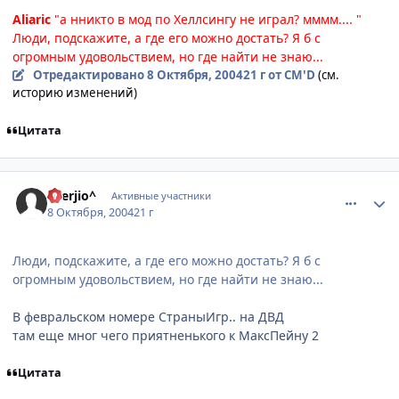
Aliaric
"а нникто в мод по Хеллсингу не играл? мммм.... "
Люди, подскажите, а где его можно достать? Я б с
огромным удовольствием, но где найти не знаю...
Отредактировано
8 Октября, 2004
21 г
от CM'D
(см.
историю изменений)
Цитата
comment_116237
Статистика автора
^Serjio^
Активные участники
8 Октября, 2004
21 г
Люди, подскажите, а где его можно достать? Я б с
огромным удовольствием, но где найти не знаю...
В февральском номере СтраныИгр.. на ДВД
там еще мног чего приятненького к МаксПейну 2
Цитата