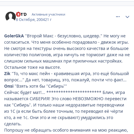
comment_115850
Статистика автора
CM'D
Активные участники
8 Октября, 2004
21 г
GolerGkA
"Второй Макс - безусловно, шедевр." Не могу не
согласиться. Что меня особенно порадовало - движок игры.
Не смотря на текстуры очень высокого качества и большое
количество полигонов, игра ничуть не тормозит даже на не
слишком сильных машмнах при приличных настройках.
Остальное тоже на высоте.
Zik
"То, что макс пейн - кравивешая игра, это ещё большой
вопрос..." Да нет, товарищ, это, пожалуй, почти что факт...
Onsi
"Взять хотя бы "Сибирь""
Сейчас будет мат!... *********************** Блин, игра
называется СИБЕРИЯ! Это слово НЕВОЗМОЖНО перевести
как "Сибирь". И только наши недоразвитые переводчики
из 1С (а если быть более точным, то переводил её чёрти
кто, а не 1с. Они это и не скрывают) умудрились это
сделать.
Попрошу не обращать особого внимания на мою реакцию,