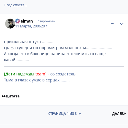
1 год спустя...
comment_920989
Статистика автора
Imelman
Старожилы
11 Марта, 2006
20 г
прикольная штука ..........
графа супер и по пораметрам маленькоя.......................
А когда его в больнице начинает плючить то ваще
кавай............
[Дети надежды
team]
- со создатель!
Тьма в глазах ужас в серцах ........
Цитата
П
СТРАНИЦА 1 ИЗ 3
ДАЛЕЕ