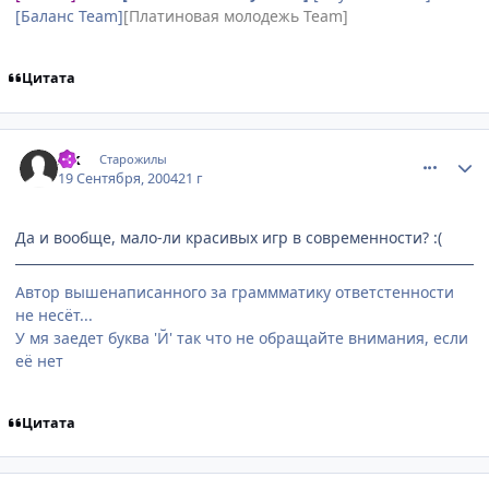
[Баланс Team]
[Платиновая молодежь Team]
Цитата
comment_103979
Статистика автора
Zik
Старожилы
19 Сентября, 2004
21 г
Да и вообще, мало-ли красивых игр в современности? :(
Автор вышенаписанного за граммматику ответстенности
не несёт...
У мя заедет буква 'Й' так что не обращайте внимания, если
её нет
Цитата
comment_104175
Статистика автора