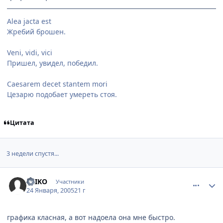
Alea jacta est
Жребий брошен.
Veni, vidi, vici
Пришел, увидел, победил.
Caesarem decet stantem mori
Цезарю подобает умереть стоя.
Цитата
3 недели спустя...
comment_227252
Статистика автора
ERIKO
Участники
24 Января, 2005
21 г
графика класная, а вот надоела она мне быстро.