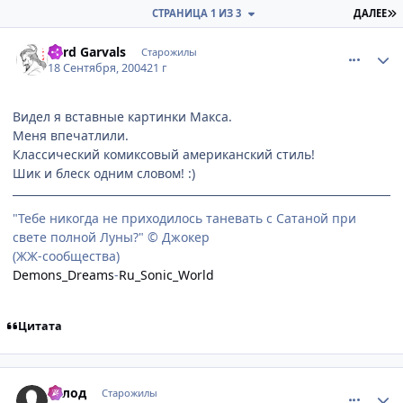
П
СТРАНИЦА 1 ИЗ 3
ДАЛЕЕ
comment_103473
Статистика автора
Lord Garvals
Старожилы
18 Сентября, 2004
21 г
Видел я вставные картинки Макса.
Меня впечатлили.
Классический комиксовый американский стиль!
Шик и блеск одним словом! :)
"Тебе никогда не приходилось таневать с Сатаной при
свете полной Луны?" © Джокер
(ЖЖ-сообщества)
Demons_Dreams
-
Ru_Sonic_World
Цитата
comment_103496
Статистика автора
Голод
Старожилы