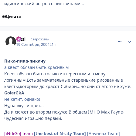
идиотический остров с пингвинами...
Цитата
comment_104212
Статистика автора
Onsi
Старожилы
19 Сентября, 2004
21 г
Пика-пика-пикачу
а квест обязан быть красивым
Квест обязан быть только интересным и в меру
логичным.Есть замечательные старенькие рисованные
квесты,которым до красот Сибири...но они от этого не хуже.
GolerGkA
не катит, однако!
Ну,на вкус и цвет...
Да и сюжет во втором похуже.В общем IMHO Max Payne-
чудесная игра...но первый.
[iNdiGo] team
[the best of N-city Team]
[Ануннах Team]