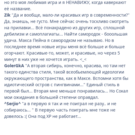
но это моя любимая игра и я НЕНАВИЖУ, когда каверкают
её название.
Zik
"Да и вообще, мало-ли красивых игр в современности?"
Да, знаешь, не густо. Мне сейчас очень тоскливо смотреть
на прилавки... Всё понакрадено из других игр, сплошной
дебилизм и самоплагиаты... Найти самородок - бооольшая
удача. Макса Пейна я самородком не называю. Но в
последнее время новые игры меня всё больше и больше
огорчают. Красивые-то, может, и красивые, но через 5
минут в них уже не хочется играть. <_<
GolerGkA
"А вторая сибирь, конечно, красива, но там нет
такого единства стиля, такой всеобьемлющей идеологии
окружающего пространства, как в Максе. Вспомни хотя бы
идиотический остров с пингвинами..." Единый стиль в
первой был... Вторая мне меньше понравилась... Но Сокал
мои ожидания в большей степени оправдал.
^Serjio^
"а в первую я так и не поиграл не разу.. и не
собираюсь... " В первую часть поиграть мне тоже не
довелось :( Она под ХР не работает...