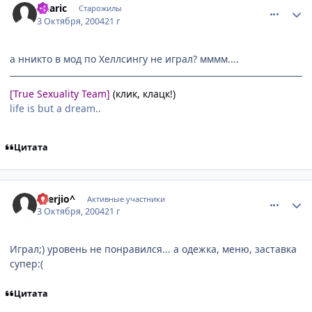
Aliaric
Старожилы
3 Октября, 2004
21 г
а нникто в мод по Хеллсингу не играл? мммм....
[True Sexuality Team]
(клик, клацк!)
life is but a dream..
Цитата
comment_112836
Статистика автора
^Serjio^
Активные участники
3 Октября, 2004
21 г
Играл;) уровень не понравился... а одежка, меню, заставка
супер:(
Цитата