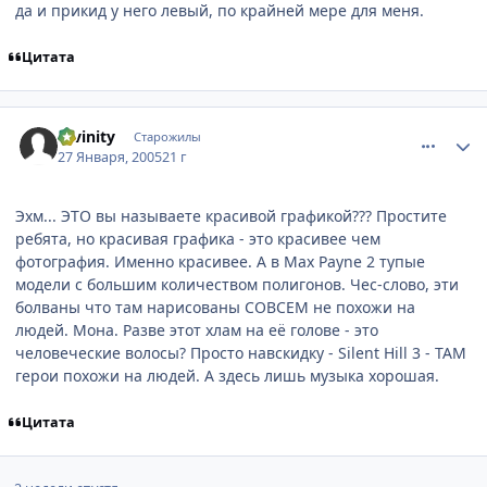
да и прикид у него левый, по крайней мере для меня.
Цитата
comment_230013
Статистика автора
Divinity
Старожилы
27 Января, 2005
21 г
Эхм... ЭТО вы называете красивой графикой??? Простите
ребята, но красивая графика - это красивее чем
фотография. Именно красивее. А в Max Payne 2 тупые
модели с большим количеством полигонов. Чес-слово, эти
болваны что там нарисованы СОВСЕМ не похожи на
людей. Мона. Разве этот хлам на её голове - это
человеческие волосы? Просто навскидку - Silent Hill 3 - ТАМ
герои похожи на людей. А здесь лишь музыка хорошая.
Цитата