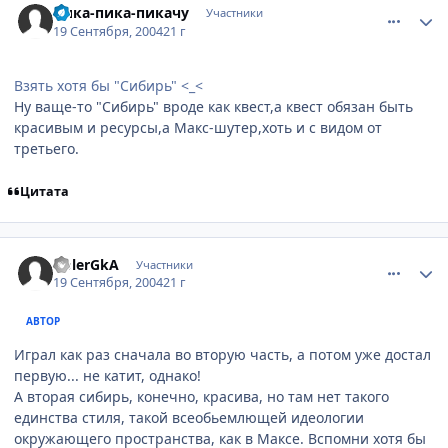
Пика-пика-пикачу
Участники
19 Сентября, 2004
21 г
Взять хотя бы "Сибирь" <_<
Ну ваще-то "Сибирь" вроде как квест,а квест обязан быть
красивым и ресурсы,а Макс-шутер,хоть и с видом от
третьего.
Цитата
comment_104176
Статистика автора
GolerGkA
Участники
19 Сентября, 2004
21 г
АВТОР
Играл как раз сначала во вторую часть, а потом уже достал
первую... не катит, однако!
А вторая сибирь, конечно, красива, но там нет такого
единства стиля, такой всеобьемлющей идеологии
окружающего пространства, как в Максе. Вспомни хотя бы