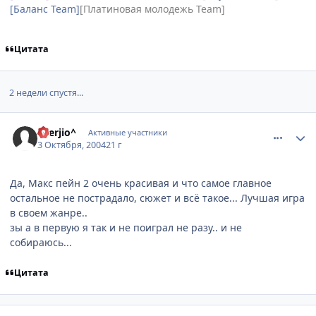
[Баланс Team]
[Платиновая молодежь Team]
Цитата
2 недели спустя...
comment_112745
Статистика автора
^Serjio^
Активные участники
3 Октября, 2004
21 г
Да, Макс пейн 2 очень красивая и что самое главное
остальное не пострадало, сюжет и всё такое... Лучшая игра
в своем жанре..
зы а в первую я так и не поиграл не разу.. и не
собираюсь...
Цитата
comment_112810
Статистика автора