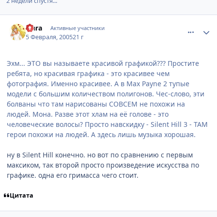
2 недели спустя...
comment_236434
Статистика автора
Fiara
Активные участники
5 Февраля, 2005
21 г
Эхм... ЭТО вы называете красивой графикой??? Простите
ребята, но красивая графика - это красивее чем
фотография. Именно красивее. А в Max Payne 2 тупые
модели с большим количеством полигонов. Чес-слово, эти
болваны что там нарисованы СОВСЕМ не похожи на
людей. Мона. Разве этот хлам на её голове - это
человеческие волосы? Просто навскидку - Silent Hill 3 - ТАМ
герои похожи на людей. А здесь лишь музыка хорошая.
ну в Silent Hill конечно. но вот по сравнению с первым
максиком, так второй просто произведение искусства по
графике. одна его гримасса чего стоит.
Цитата