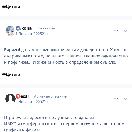
Цитата
comment_209923
Статистика автора
Nekona
Старожилы
1 Января, 2005
21 г
Papazol
да там не американизм, там декадентство. Хотя... и
американизм тоже, но не это главное. Главное одиночество
и пофигизм... И жизненность в определенном смысле.
Цитата
comment_210826
Статистика автора
Caesar
Активные участники
2 Января, 2005
21 г
Игра рульная, если и не лучшая, то одна из.
ИМХО атмосфера и сюжет в первом получше, а во втором
графика и физика.