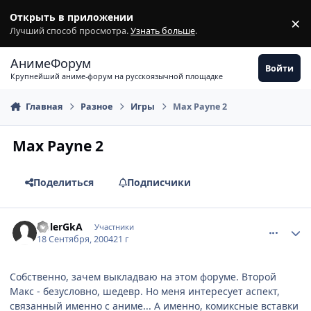
Перейти к содержимому
Открыть в приложении
×
З
Лучший способ просмотра.
Узнать больше
.
АнимеФорум
Войти
Крупнейший аниме-форум на русскоязычной площадке
Главная
Разное
Игры
Max Payne 2
Max Payne 2
Поделиться
Подписчики
comment_103447
Статистика автора
GolerGkA
Участники
18 Сентября, 2004
21 г
Собственно, зачем выкладваю на этом форуме. Второй
Макс - безусловно, шедевр. Но меня интересует аспект,
связанный именно с аниме... А именно, комиксные вставки