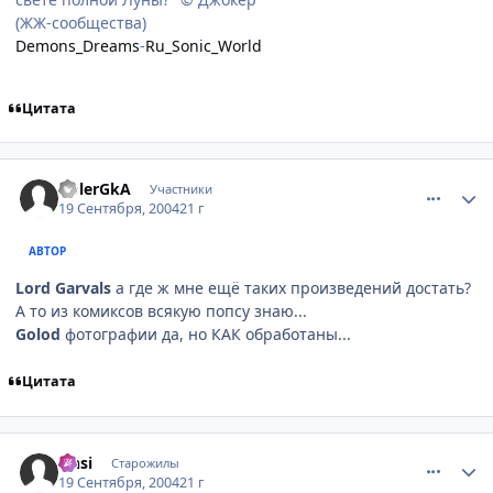
(ЖЖ-сообщества)
Demons_Dreams
-
Ru_Sonic_World
Цитата
comment_103955
Статистика автора
GolerGkA
Участники
19 Сентября, 2004
21 г
АВТОР
Lord Garvals
а где ж мне ещё таких произведений достать?
А то из комиксов всякую попсу знаю...
Golod
фотографии да, но КАК обработаны...
Цитата
comment_103966
Статистика автора
Onsi
Старожилы
19 Сентября, 2004
21 г