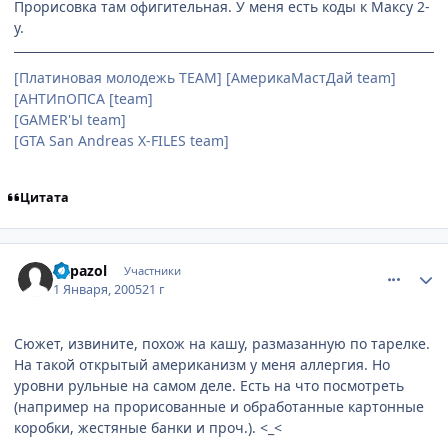
Прорисовка там офигительная. У меня есть коды к Максу 2-
у.
[Платиновая молодежь TEAM] [АмерикаМастДай team]
[АНТИпОПСА [team]
[GAMER'Ы team]
[GTA San Andreas X-FILES team]
Цитата
comment_209917
Статистика автора
Papazol
Участники
1 Января, 2005
21 г
Сюжет, извините, похож на кашу, размазанную по тарелке.
На такой открытый американизм у меня аллергия. Но
уровни рульные на самом деле. Есть на что посмотреть
(например на прорисованные и обработанные картонные
коробки, жестяные банки и проч.). <_<