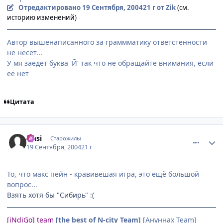
Отредактировано
19 Сентября, 2004
21 г
от Zik
(см.
историю изменений)
Автор вышенаписанного за граммматику ответстенности
не несёт...
У мя заедет буква 'Й' так что не обращайте внимания, если
её нет
Цитата
comment_103973
Статистика автора
Onsi
Старожилы
19 Сентября, 2004
21 г
То, что макс пейн - кравивешая игра, это ещё большой
вопрос...
Взять хотя бы "Сибирь" :(
[iNdiGo] team
[the best of N-city Team]
[Ануннах Team]