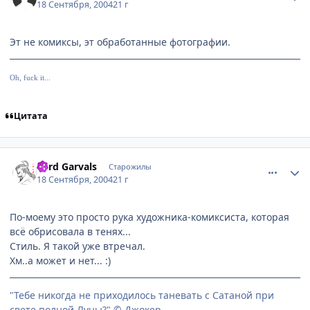
18 Сентября, 2004
21 г
Эт не комиксы, эт обработанные фотографии.
Oh, fuck it...
Цитата
comment_103498
Статистика автора
Lord Garvals
Старожилы
18 Сентября, 2004
21 г
По-моему это просто рука художника-комиксиста, которая
всё обрисовала в тенях...
Стиль. Я такой уже втречал.
Хм..а может и нет... :)
"Тебе никогда не приходилось таневать с Сатаной при
свете полной Луны?" © Джокер