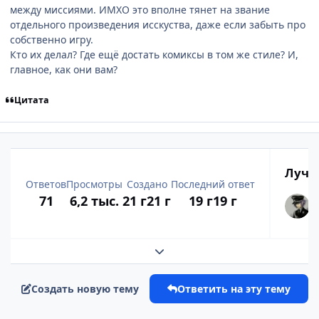
между миссиями. ИМХО это вполне тянет на звание
отдельного произведения исскуства, даже если забыть про
собственно игру.
Кто их делал? Где ещё достать комиксы в том же стиле? И,
главное, как они вам?
Цитата
Лучш
Ответов
Просмотры
Создано
Последний ответ
71
6,2 тыс.
21 г
21 г
19 г
19 г
Развернуть обзор темы
Создать новую тему
Ответить на эту тему