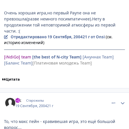
Очень хорошая игра,но первый Payne она не
превзошла(разве немного посимпатичнее).Нету в
продолжении той неповторимой атмосферы из первой
части. :(
Отредактировано
19 Сентября, 2004
21 г
от Onsi
(см.
историю изменений)
[iNdiGo] team
[the best of N-city Team]
[Ануннах Team]
[Баланс Team]
[Платиновая молодежь Team]
Цитата
comment_103970
Статистика автора
Zik
Старожилы
19 Сентября, 2004
21 г
То, что макс пейн - кравивешая игра, это ещё большой
вопрос...