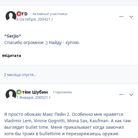
comment_116287
Статистика автора
CM'D
Активные участники
8 Октября, 2004
21 г
^Serjio^
Спасибо огромное :) Найду - куплю.
Цитата
2 месяца спустя...
comment_209627
Статистика автора
Артём Шубин
Старожилы
1 Января, 2005
21 г
Я просто обожаю Макс Пейн 2. Особенно мне нравятся
Vladimir Lem, Vinnie Gognitti, Mona Sax, Kaufman. А как там
выглядит bullet time. Меня прикалывает когда замочил
хотя-бы троих в bullettime и перезаряжаешь оружие.