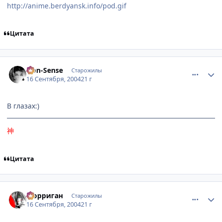
http://anime.berdyansk.info/pod.gif
Цитата
comment_102297
Статистика автора
Non-Sense
Старожилы
16 Сентября, 2004
21 г
В глазах:)
神
Цитата
comment_102299
Статистика автора
Морриган
Старожилы
16 Сентября, 2004
21 г