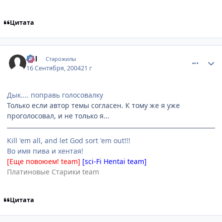
Цитата
comment_102274
Статистика автора
Stil
Старожилы
16 Сентября, 2004
21 г
Дык.... поправь голосовалку
Только если автор темы согласен. К тому же я уже
проголосовал, и не только я...
Kill 'em all, and let God sort 'em out!!!
Во имя пива и хентая!
[Еще повоюем! team]
[sci-Fi Hentai team]
Платиновые Старики team
Цитата