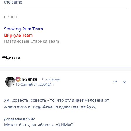
the same
o:kami
Smoking Rum Team
Циркуль Team
Платиновые Старики Team
Цитата
comment_102288
Статистика автора
Non-Sense
Старожилы
16 Сентября, 2004
21 г
Хм...совесть, совесть - то, что отличает человека от
животного, в подробности вдаваться не бум:)
Добавлено в 15:26:
Может быть, ошибаюсь...=) ИМХО