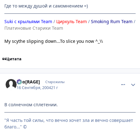
Где то между душой и самомнением =)
Suki с крыльями Team
/
Циркуль Team
/
Smoking Rum Team
/
Платиновые Старики Team
My scythe slipping down...To slice you now ^_\\
Цитата
comment_102300
Статистика автора
Neo[RAGE]
Старожилы
16 Сентября, 2004
21 г
В солнечном сплетении.
"Я часть той силы, что вечно хочет зла и вечно совершает
благо..." ©