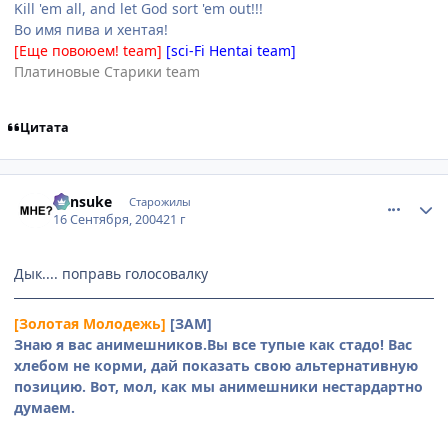
Kill 'em all, and let God sort 'em out!!!
Во имя пива и хентая!
[Еще повоюем! team]
[sci-Fi Hentai team]
Платиновые Старики team
Цитата
comment_102267
Статистика автора
Kensuke
Старожилы
16 Сентября, 2004
21 г
Дык.... поправь голосовалку
[Золотая Молодежь]
[ЗАМ]
Знаю я вас анимешников.Вы все тупые как стадо! Вас
хлебом не корми, дай показать свою альтернативную
позицию. Вот, мол, как мы анимешники нестардартно
думаем.