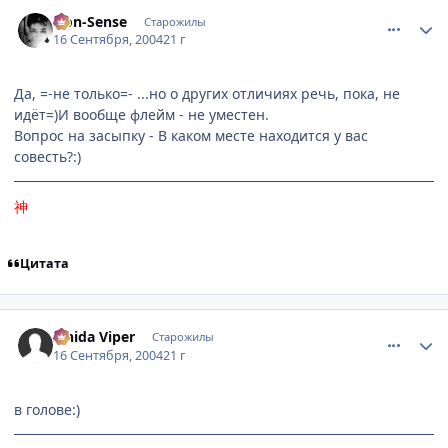
comment_102294
Статистика автора
Non-Sense
Старожилы
16 Сентября, 2004
21 г
Да, =-не только=- ...но о других отличиях речь, пока, не
идёт=)И вообще флейм - не уместен.
Вопрос на засыпку - В каком месте находится у вас
совесть?:)
神
Цитата
comment_102295
Статистика автора
Ishida Viper
Старожилы
16 Сентября, 2004
21 г
в голове:)