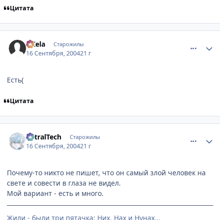
Цитата
comment_102268
Статистика автора
AKela
Старожилы
16 Сентября, 2004
21 г
Есть(
Цитата
comment_102271
Статистика автора
AstralTech
Старожилы
16 Сентября, 2004
21 г
Почему-то никто не пишет, что он самый злой человек на
свете и совести в глаза не видел.
Мой вариант - есть и много.
Жили - были три пятачка: Них, Нах и Нунах...