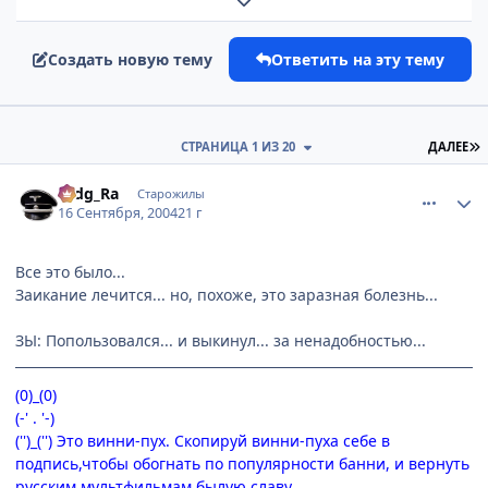
Развернуть обзор темы
Создать новую тему
Ответить на эту тему
П
СТРАНИЦА 1 ИЗ 20
ДАЛЕЕ
comment_102260
Статистика автора
Hidg_Ra
Старожилы
16 Сентября, 2004
21 г
Все это было...
Заикание лечится... но, похоже, это заразная болезнь...
ЗЫ: Попользовался... и выкинул... за ненадобностью...
(0)_(0)
(-' . '-)
('')_('') Это винни-пух. Скопируй винни-пуха себе в
подпись,чтобы обогнать по популярности банни, и вернуть
русским мультфильмам былую славу