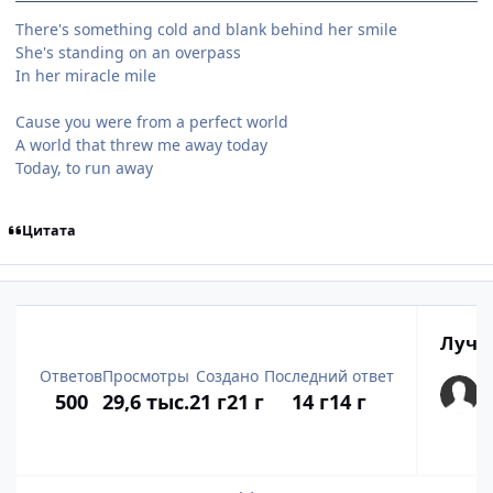
There's something cold and blank behind her smile
She's standing on an overpass
In her miracle mile
Cause you were from a perfect world
A world that threw me away today
Today, to run away
Цитата
Лучш
Ответов
Просмотры
Создано
Последний ответ
500
29,6 тыс.
21 г
21 г
14 г
14 г