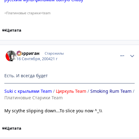
<Платиновые старики>team
Цитата
comment_102262
Статистика автора
Морриган
Старожилы
16 Сентября, 2004
21 г
Есть. И всегда будет
Suki с крыльями Team
/
Циркуль Team
/
Smoking Rum Team
/
Платиновые Старики Team
My scythe slipping down...To slice you now ^_\\
Цитата