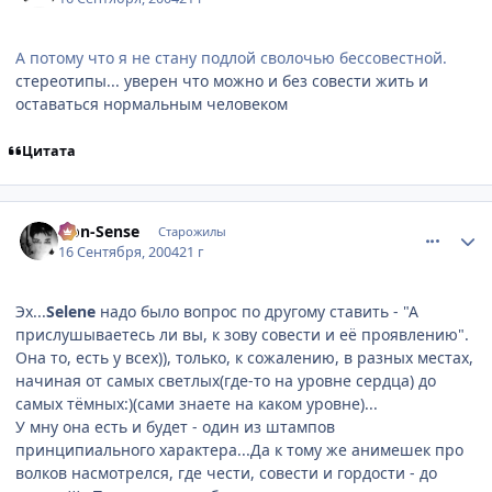
А потому что я не стану подлой сволочью бессовестной.
cтереотипы... уверен что можно и без совести жить и
оставаться нормальным человеком
Цитата
comment_102282
Статистика автора
Non-Sense
Старожилы
16 Сентября, 2004
21 г
Эх...
Selene
надо было вопрос по другому ставить - "А
прислушываетесь ли вы, к зову совести и её проявлению".
Она то, есть у всех)), только, к сожалению, в разных местах,
начиная от самых светлых(где-то на уровне сердца) до
самых тёмных:)(сами знаете на каком уровне)...
У мну она есть и будет - один из штампов
принципиального характера...Да к тому же анимешек про
волков насмотрелся, где чести, совести и гордости - до