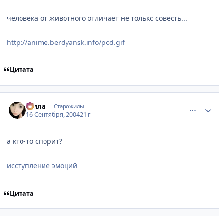
человека от животного отличает не только совесть...
http://anime.berdyansk.info/pod.gif
Цитата
comment_102293
Статистика автора
Мила
Старожилы
16 Сентября, 2004
21 г
а кто-то спорит?
исступление эмоций
Цитата