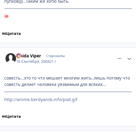
пупков)))...Таким же хотю быть.
神
Цитата
comment_102283
Статистика автора
Ishida Viper
Старожилы
16 Сентября, 2004
21 г
совесть...это то что мешает многим жить..лишь потому что
совесть делает человека уязвимым для всяких...
http://anime.berdyansk.info/pod.gif
Цитата
comment_102284
Статистика автора