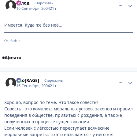
Голод
Старожилы
16 Сентября, 2004
21 г
Имеется. Куда же без неё...
Oh, fuck it...
Цитата
comment_102286
Статистика автора
Neo[RAGE]
Старожилы
16 Сентября, 2004
21 г
Хорошо, вопрос по теме. Что такое совесть?
Совесть - это комплекс моральных устоев, законов и правил
поведения в обществе, привитых с рождения, а так же
полученных в процессе существования.
Если человек с лёгкостью переступает всяческие
моральные запреты, то это называется - у него нет