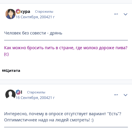
comment_102263
Статистика автора
сакура
Старожилы
16 Сентября, 2004
21 г
Человек без совести - дрянь
Как можно бросить пить в стране, где молоко дороже пива?
(с)
Цитата
comment_102264
Статистика автора
Stil
Старожилы
16 Сентября, 2004
21 г
Интересно, почему в опросе отсутствует вариант "Есть"?
Оптимистичнее надо на людей смотреть! :)