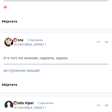
神
Цитата
comment_102289
Статистика автора
Мила
Старожилы
16 Сентября, 2004
21 г
И я того же мнения, надоела, зараза
исступление эмоций
Цитата
comment_102290
Статистика автора
Ishida Viper
Старожилы
16 Сентября, 2004
21 г