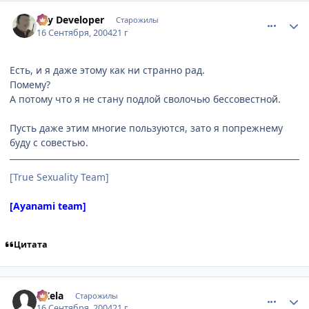
comment_102275
Статистика автора
Psy Developer
Старожилы
16 Сентября, 2004
21 г
Есть, и я даже этому как ни странно рад.
Помему?
А потому что я не стану подлой сволочью бессовестной.
Пусть даже этим многие пользуются, зато я попрежнему
буду с совестью.
[True Sexuality Team]
[Ayanami team]
Цитата
comment_102278
Статистика автора
AKela
Старожилы
16 Сентября, 2004
21 г