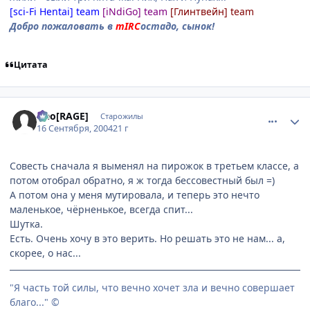
[sci-Fi Hentai] team
[iNdiGo] team
[Глинтвейн] team
Добро пожаловать в
mIRC
остадо, сынок!
Цитата
comment_102273
Статистика автора
Neo[RAGE]
Старожилы
16 Сентября, 2004
21 г
Совесть сначала я выменял на пирожок в третьем классе, а
потом отобрал обратно, я ж тогда бессовестный был =)
А потом она у меня мутировала, и теперь это нечто
маленькое, чёрненькое, всегда спит...
Шутка.
Есть. Очень хочу в это верить. Но решать это не нам... а,
скорее, о нас...
"Я часть той силы, что вечно хочет зла и вечно совершает
благо..." ©