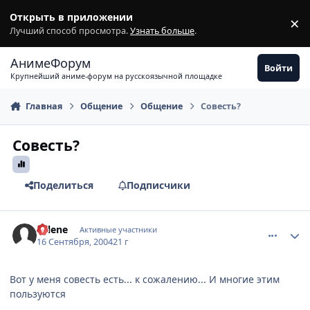
Перейти к содержимому
Открыть в приложении
×
З
Лучший способ просмотра.
Узнать больше
.
АнимеФорум
Войти
Крупнейший аниме-форум на русскоязычной площадке
Главная
Общение
Общение
Совесть?
Совесть?
Поделиться
Подписчики
comment_102256
Статистика автора
Selene
Активные участники
16 Сентября, 2004
21 г
Вот у меня совесть есть... к сожалению... И многие этим
пользуются