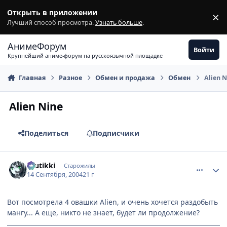
Перейти к содержимому
Открыть в приложении
×
З
Лучший способ просмотра.
Узнать больше
.
АнимеФорум
Войти
Крупнейший аниме-форум на русскоязычной площадке
Главная
Разное
Обмен и продажа
Обмен
Alien N
Alien Nine
Поделиться
Подписчики
comment_100863
Статистика автора
tuutikki
Старожилы
14 Сентября, 2004
21 г
Вот посмотрела 4 овашки Alien, и очень хочется раздобыть
мангу... А еще, никто не знает, будет ли продолжение?