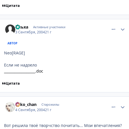
Цитата
comment_93342
Статистика автора
Ольха
Активные участники
3 Сентября, 2004
21 г
АВТОР
Neo[RAGE]
Если не надоело
__________________.doc
Цитата
comment_93379
Статистика автора
neko_chan
Старожилы
4 Сентября, 2004
21 г
Вот решила твоё творчство почитать... Мои впечатления?