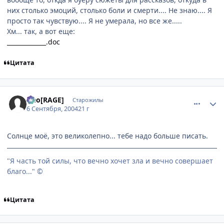
них столько эмоций, столько боли и смерти.... Не знаю.... Я
просто так чувствую.... Я не умерала, но все же.....
Хм... так, а вот еще:
_____________.doc
Цитата
comment_94584
Статистика автора
Neo[RAGE]
Старожилы
6 Сентября, 2004
21 г
Солнце моё, это великолепно... тебе надо больше писать.
"Я часть той силы, что вечно хочет зла и вечно совершает
благо..." ©
Цитата