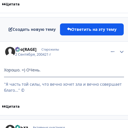
Цитата
Создать новую тему
Ответить на эту тему
comment_92843
Статистика автора
Neo[RAGE]
Старожилы
2 Сентября, 2004
21 г
Хорошо. =) ОЧень.
"Я часть той силы, что вечно хочет зла и вечно совершает
благо..." ©
Цитата
comment_92846
Статистика автора
Ольха
Активные участники