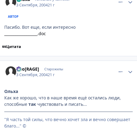
3 Сентября, 2004
21 г
АВТОР
Пасибо. Вот еще, если интересно
__________________.doc
Цитата
comment_93138
Статистика автора
Neo[RAGE]
Старожилы
3 Сентября, 2004
21 г
Ольха
Как же хорошо, что в наше время ещё остались люди,
способные
так
чувствовать и писать...
"Я часть той силы, что вечно хочет зла и вечно совершает
благо..." ©