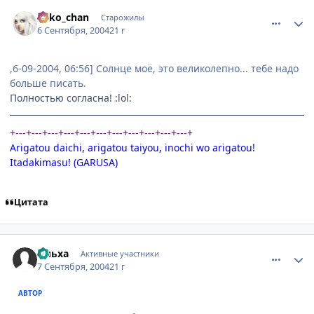
comment_94704
Статистика автора
neko_chan
Старожилы
6 Сентября, 2004
21 г
,6-09-2004, 06:56] Солнце моё, это великолепно... тебе надо
больше писать.
Полностью согласна! :lol:
+---+---+---+---+---+---+---+---+---+---+---+
Arigatou daichi, arigatou taiyou, inochi wo arigatou!
Itadakimasu! (GARUSA)
Цитата
comment_96004
Статистика автора
Ольха
Активные участники
7 Сентября, 2004
21 г
АВТОР