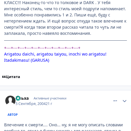
КЛАСС!!! Наконец-то что то толковое и DARK . У тебя
интересный стиль, чем то стиль моей подруги напоминает.
Мне особенно понравились 1 и 2. Пиши ещё, буду с
нетерпением ждать. И ещё вопрос откуда такое влечение к
смерти?Я когда твои второи рассказ читала то чуть ли не
заплакала, просто навеяло воспоминания.
+---+---+---+---+---+---+---+---+---+---+---+
Arigatou daichi, arigatou taiyou, inochi wo arigatou!
Itadakimasu! (GARUSA)
Цитата
comment_94571
Статистика автора
Ольха
Активные участники
5 Сентября, 2004
21 г
АВТОР
Влечение к смерти.... Оно... ну, я не могу описать словами
вообще то, откда я буеру сюжеты для рассказов, откуда в