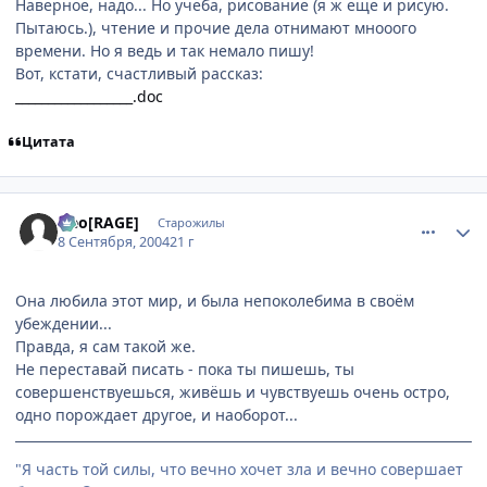
Наверное, надо... Но учеба, рисование (я ж еще и рисую.
Пытаюсь.), чтение и прочие дела отнимают мнооого
времени. Но я ведь и так немало пишу!
Вот, кстати, счастливый рассказ:
__________________.doc
Цитата
comment_96073
Статистика автора
Neo[RAGE]
Старожилы
8 Сентября, 2004
21 г
Она любила этот мир, и была непоколебима в своём
убеждении...
Правда, я сам такой же.
Не переставай писать - пока ты пишешь, ты
совершенствуешься, живёшь и чувствуешь очень остро,
одно порождает другое, и наоборот...
"Я часть той силы, что вечно хочет зла и вечно совершает