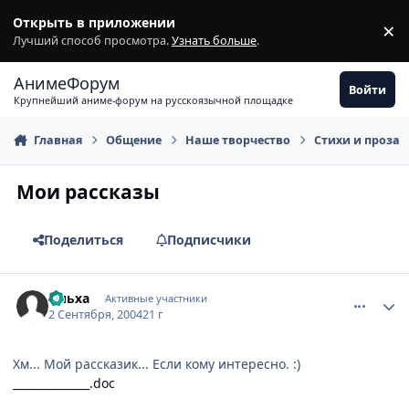
Перейти к содержимому
Открыть в приложении
×
З
Лучший способ просмотра.
Узнать больше
.
АнимеФорум
Войти
Крупнейший аниме-форум на русскоязычной площадке
Главная
Общение
Наше творчество
Стихи и проза
Мои рассказы
Поделиться
Подписчики
comment_92841
Статистика автора
Ольха
Активные участники
2 Сентября, 2004
21 г
Хм... Мой рассказик... Если кому интересно. :)
______________.doc