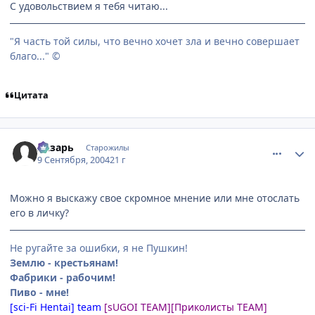
С удовольствием я тебя читаю...
"Я часть той силы, что вечно хочет зла и вечно совершает
благо..." ©
Цитата
comment_97075
Статистика автора
Лазарь
Старожилы
9 Сентября, 2004
21 г
Можно я выскажу свое скромное мнение или мне отослать
его в личку?
Не ругайте за ошибки, я не Пушкин!
Землю - крестьянам!
Фабрики - рабочим!
Пиво - мне!
[sci-Fi Hentai] team
[sUGOI TEAM]
[Приколисты TEAM]