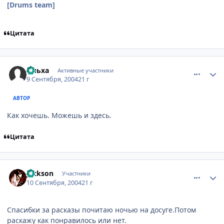
[Drums team]
Цитата
comment_97561
Статистика автора
Ольха
Активные участники
9 Сентября, 2004
21 г
АВТОР
Как хочешь. Можешь и здесь.
Цитата
comment_97846
Статистика автора
Jackson
Участники
10 Сентября, 2004
21 г
Спасибки за расказы почитаю ночью на досуге.Потом
раскажу как понравилось или нет.