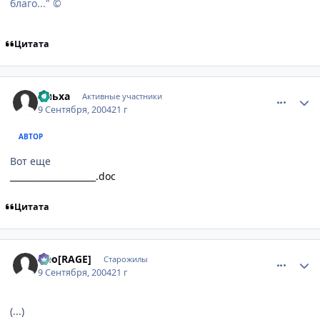
благо..." ©
Цитата
comment_96941
Статистика автора
Ольха
Активные участники
9 Сентября, 2004
21 г
АВТОР
Вот еще
____________________.doc
Цитата
comment_96966
Статистика автора
Neo[RAGE]
Старожилы
9 Сентября, 2004
21 г
(...)