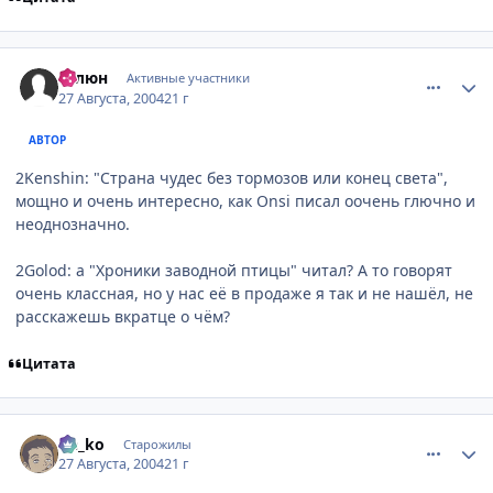
comment_89416
Статистика автора
Галюн
Активные участники
27 Августа, 2004
21 г
АВТОР
2Kenshin: "Страна чудес без тормозов или конец света",
мощно и очень интересно, как Onsi писал оочень глючно и
неоднозначно.
2Golod: а "Хроники заводной птицы" читал? А то говорят
очень классная, но у нас её в продаже я так и не нашёл, не
расскажешь вкратце о чём?
Цитата
comment_89432
Статистика автора
Ge_ko
Старожилы
27 Августа, 2004
21 г