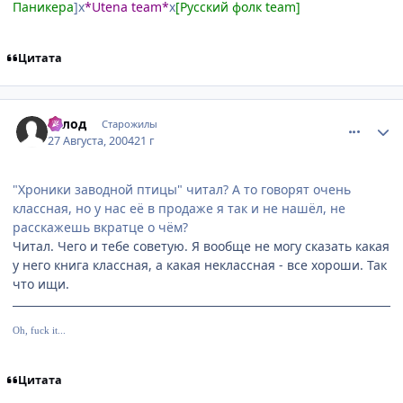
Паникера
]х
*Utena team*
х
[Русский фолк team]
Цитата
comment_89452
Статистика автора
Голод
Старожилы
27 Августа, 2004
21 г
"Хроники заводной птицы" читал? А то говорят очень
классная, но у нас её в продаже я так и не нашёл, не
расскажешь вкратце о чём?
Читал. Чего и тебе советую. Я вообще не могу сказать какая
у него книга классная, а какая неклассная - все хороши. Так
что ищи.
Oh, fuck it...
Цитата