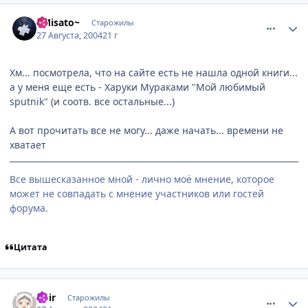
comment_89540
Статистика автора
~Misato~
Старожилы
27 Августа, 2004
21 г
Хм... посмотрела, что на сайте есть не нашла одной книги...
а у меня еще есть - Харуки Мураками "Мой любимый
sputnik" (и соотв. все остальные...)
А вот прочитать все не могу... даже начать... времени не
хватает
Все вышесказанное мной - лично моё мнение, которое
может не совпадать с мнение участников или гостей
форума.
Цитата
comment_89593
Статистика автора
noir
Старожилы