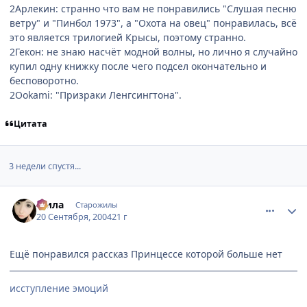
2Арлекин: странно что вам не понравились "Слушая песню
ветру" и "Пинбол 1973", а "Охота на овец" понравилась, всё
это является трилогией Крысы, поэтому странно.
2Гекон: не знаю насчёт модной волны, но лично я случайно
купил одну книжку после чего подсел окончательно и
бесповоротно.
2Ookami: "Призраки Ленгсингтона".
Цитата
3 недели спустя...
comment_104315
Статистика автора
Мила
Старожилы
20 Сентября, 2004
21 г
Ещё понравился рассказ Принцессе которой больше нет
исступление эмоций