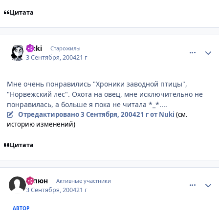
Цитата
comment_93228
Статистика автора
Nuki
Старожилы
3 Сентября, 2004
21 г
Мне очень понравились "Хроники заводной птицы",
"Норвежский лес". Охота на овец, мне исключительно не
понравилась, а больше я пока не читала *_*....
Отредактировано
3 Сентября, 2004
21 г
от Nuki
(см.
историю изменений)
Цитата
comment_93243
Статистика автора
Галюн
Активные участники
3 Сентября, 2004
21 г
АВТОР