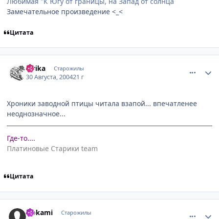
Любимая "К Югу от границы, на Запад от солнца
Замечательное произведение <_<
Цитата
comment_90947
Статистика автора
Ririka
Старожилы
30 Августа, 2004
21 г
Хроники заводной птицы читала взапой... впечатленее
неоднозначное...
Где-то....
Платиновые Старики team
Цитата
comment_90983
Статистика автора
Ookami
Старожилы