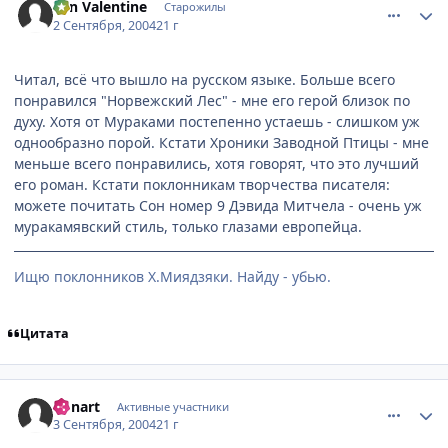
Yan Valentine
Старожилы
2 Сентября, 2004
21 г
Читал, всё что вышло на русском языке. Больше всего
понравился "Норвежский Лес" - мне его герой близок по
духу. Хотя от Мураками постепенно устаешь - слишком уж
однообразно порой. Кстати Хроники Заводной Птицы - мне
меньше всего понравились, хотя говорят, что это лучший
его роман. Кстати поклонникам творчества писателя:
можете почитать Сон номер 9 Дэвида Митчела - очень уж
муракамявский стиль, только глазами европейца.
Ищю поклонников Х.Миядзяки. Найду - убью.
Цитата
comment_92922
Статистика автора
Bonart
Активные участники
3 Сентября, 2004
21 г