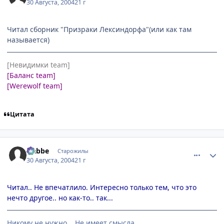
30 Августа, 2004
21 г
Читал сборник "Призраки Лексиндорфа"(или как там
называется)
[Невидимки team]
[Баланс team]
[Werewolf team]
Цитата
comment_91040
Статистика автора
Nabbe
Старожилы
30 Августа, 2004
21 г
Читал.. Не впечатлило. Интересно только тем, что это
нечто другое.. но как-то.. так...
Никому не нужно... Не имеет смысла....