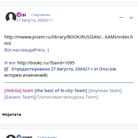
comment_89484
Статистика автора
Onsi
Старожилы
27 Августа, 2004
21 г
http://mwww.pisem.ru/library/BOOK/RUSSIAN/...KAMI/index.h
tml
Вот,наслаждайтесь :)
И вот
http://bookz.ru/?band=1095
Отредактировано
27 Августа, 2004
21 г
от Onsi
(см.
историю изменений)
[iNdiGo] team
[the best of N-city Team]
[Ануннах Team]
[Баланс Team]
[Платиновая молодежь Team]
Цитата
comment_89535
Статистика автора
Norgen
Старожилы