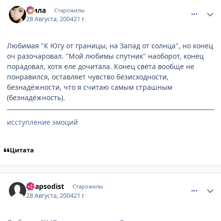
comment_89800
Статистика автора
Мила
Старожилы
28 Августа, 2004
21 г
Любимая "К Югу от границы, на Запад от солнца", но конец
оч разочаровал. "Мой любимы спутник" наоборот, конец
порадовал, хотя еле дочитала. Конец света вообще не
понравился, оставляет чувство безисходности,
безнадёжности, что я считаю самым страшным
(безнадёжность).
исступление эмоций
Цитата
comment_89927
Статистика автора
Rhapsodist
Старожилы
28 Августа, 2004
21 г