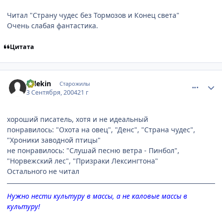
Читал "Страну чудес без Тормозов и Конец света"
Очень слабая фантастика.
Цитата
comment_92937
Статистика автора
Arlekin
Старожилы
3 Сентября, 2004
21 г
хороший писатель, хотя и не идеальный
понравилось: "Охота на овец", "Денс", "Страна чудес",
"Хроники заводной птицы"
не понравилось: "Слушай песню ветра - Пинбол",
"Норвежский лес", "Призраки Лексингтона"
Остального не читал
Нужно нести культуру в массы, а не каловые массы в
культуру!