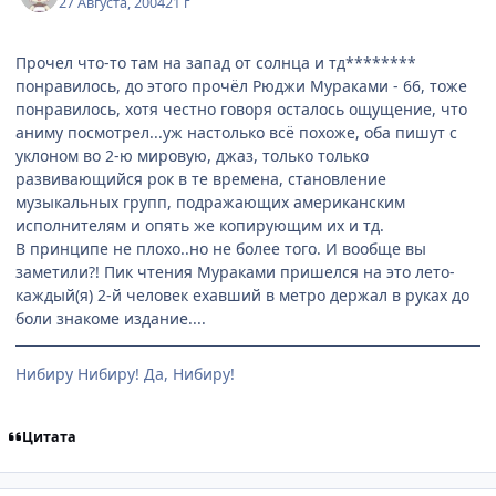
27 Августа, 2004
21 г
Прочел что-то там на запад от солнца и тд********
понравилось, до этого прочёл Рюджи Мураками - 66, тоже
понравилось, хотя честно говоря осталось ощущение, что
аниму посмотрел...уж настолько всё похоже, оба пишут с
уклоном во 2-ю мировую, джаз, только только
развивающийся рок в те времена, становление
музыкальных групп, подражающих американским
исполнителям и опять же копирующим их и тд.
В принципе не плохо..но не более того. И вообще вы
заметили?! Пик чтения Мураками пришелся на это лето-
каждый(я) 2-й человек ехавший в метро держал в руках до
боли знакоме издание....
Нибиру Нибиру! Да, Нибиру!
Цитата