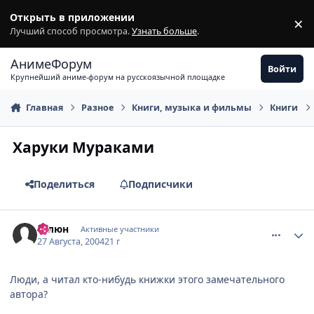
Перейти к содержимому
Открыть в приложении
×
З
Лучший способ просмотра.
Узнать больше
.
АнимеФорум
Войти
Крупнейший аниме-форум на русскоязычной площадке
Главная
Разное
Книги, музыка и фильмы
Книги
Харуки Мураками
Поделиться
Подписчики
comment_89291
Статистика автора
Галюн
Активные участники
27 Августа, 2004
21 г
Люди, а читал кто-нибудь книжки этого замечательного
автора?