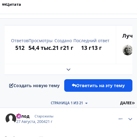
Цитата
Лучш
Ответов
Просмотры
Создано
Последний ответ
512
54,4 тыс.
21 г
21 г
13 г
13 г
Развернуть обзор темы
Создать новую тему
Ответить на эту тему
П
СТРАНИЦА 1 ИЗ 21
ДАЛЕЕ
comment_89355
Статистика автора
Голод
Старожилы
27 Августа, 2004
21 г