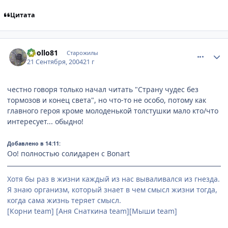
Цитата
comment_104949
Статистика автора
Apollo81
Старожилы
21 Сентября, 2004
21 г
честно говоря только начал читать "Страну чудес без
тормозов и конец света", но что-то не особо, потому как
главного героя кроме молоденькой толстушки мало кто/что
интересует... обыдно!
Добавлено в 14:11:
Оо! полностью солидарен с Bonart
Хотя бы раз в жизни каждый из нас вываливался из гнезда.
Я знаю организм, который знает в чем смысл жизни тогда,
когда сама жизнь теряет смысл.
[Корни team] [Аня Снаткина team][Мыши team]