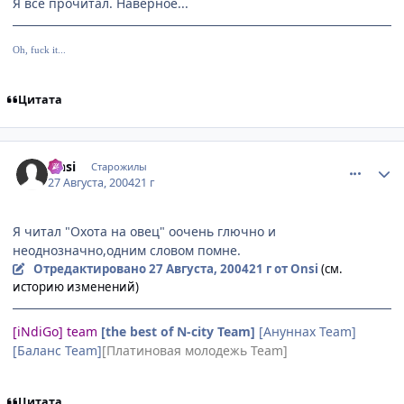
Я всё прочитал. Наверное...
Oh, fuck it...
Цитата
comment_89369
Статистика автора
Onsi
Старожилы
27 Августа, 2004
21 г
Я читал "Охота на овец" оочень глючно и
неоднозначно,одним словом помне.
Отредактировано
27 Августа, 2004
21 г
от Onsi
(см.
историю изменений)
[iNdiGo] team
[the best of N-city Team]
[Ануннах Team]
[Баланс Team]
[Платиновая молодежь Team]
Цитата