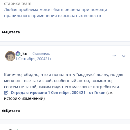
старики team
Любая проблема может быть решена при помощи
правильного применения взрывчатых веществ
Цитата
comment_91807
Статистика автора
Ge_ko
Старожилы
1 Сентября, 2004
21 г
Конечно, обидно, что я попал в эту "модную" волну, но для
меня он - все-таки свой, особенный автор, возможно,
совсем не такой, каким видят его массовые потребители.
Отредактировано
1 Сентября, 2004
21 г
от Гекон
(см.
историю изменений)
Цитата
comment_92421
Статистика автора