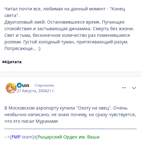
Читал почти все, любимая на данный момент - "Конец
света".
Двухголовый змей. Остановившееся время. Пугающее
спокойствие и застывающая динамика. Смерть без жизни.
Свет и тьма, бесконечное количество раз поменявшиеся
ролями. Густой холодный туман, притягивающий разум.
Потрясающе... :)
Цитата
comment_89439
Статистика автора
Reuss
Старожилы
27 Августа, 2004
21 г
В Московском аэропорту купила "Охоту на овец". Очень
необычно написано, не знаю почему, но сразу чувствуется,
что это писал Мураками
-->[
FMP
team]х[
Рыцарский Орден им. Ваша-