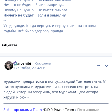
Ничего не будет... Если я закричу...
Никому не нужно... Не имеет смысла....
Ничего не будет... Если я замолчу...
--
Уходя уходи. Когда вернусь и вернусь ли - на то воля
судьбы. Всё было здорово, правда.
Цитата
comment_91775
Статистика автора
tomoshibi
Старожилы
1 Сентября, 2004
21 г
мураками превратился в попсу....каждый "интелегентный"
читал пушкина и мураками...и как весело смотреть на
людей, которым говоришь, что мураками - два автора.
харуки и рю-_-
Suki с крыльями Team
/
D.D.R Power Team
/
Платиновые