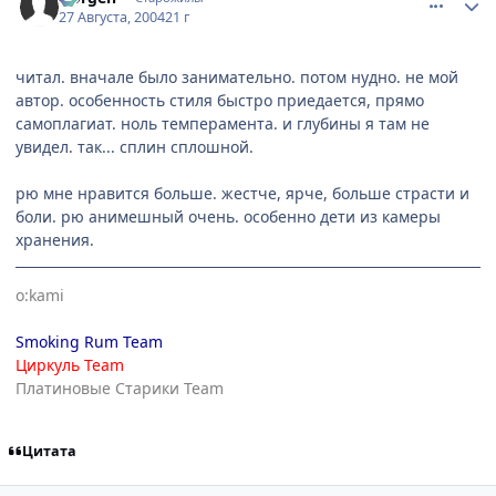
27 Августа, 2004
21 г
читал. вначале было занимательно. потом нудно. не мой
автор. особенность стиля быстро приедается, прямо
самоплагиат. ноль темперамента. и глубины я там не
увидел. так... сплин сплошной.
рю мне нравится больше. жестче, ярче, больше страсти и
боли. рю анимешный очень. особенно дети из камеры
хранения.
o:kami
Smoking Rum Team
Циркуль Team
Платиновые Старики Team
Цитата