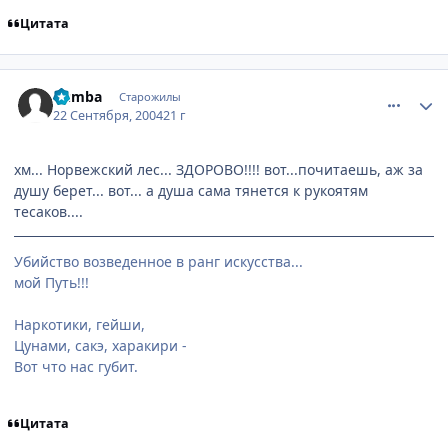
Цитата
comment_105927
Статистика автора
Pumba
Старожилы
22 Сентября, 2004
21 г
хм... Норвежский лес... ЗДОРОВО!!!! вот...почитаешь, аж за
душу берет... вот... а душа сама тянется к рукоятям
тесаков....
Убийство возведенное в ранг искусства...
мой Путь!!!
Наркотики, гейши,
Цунами, сакэ, харакири -
Вот что нас губит.
Цитата