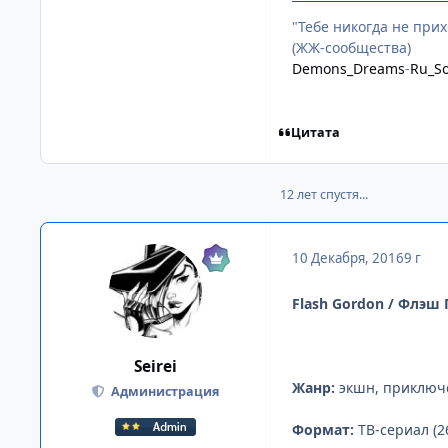
"Тебе никогда не при
(ЖЖ-сообщества)
Demons_Dreams
-
Ru_So
Цитата
12 лет спустя...
10 Декабря, 2016
9 г
Flash Gordon / Флэш
Seirei
Жанр:
экшн, приключ
Администрация
Формат:
ТВ-сериал (26