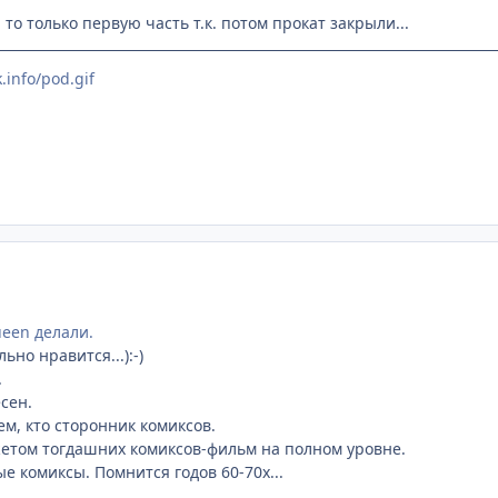
 то только первую часть т.к. потом прокат закрыли...
.info/pod.gif
ueen делали.
ьно нравится...):-)
.
сен.
ем, кто сторонник комиксов.
етом тогдашних комиксов-фильм на полном уровне.
ые комиксы. Помнится годов 60-70х...