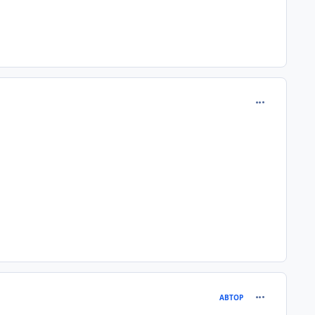
comment_118
comment_122
АВТОР