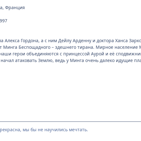
а, Франция
1997
а Алекса Гордона, а с ним Дейлу Арденну и доктора Ханса Зарк
т Минга Беспощадного – здешнего тирана. Мирное население 
 наши герои объединяются с принцессой Аурой и её сподвижник
е начал атаковать Землю, ведь у Минга очень далеко идущие п
рекрасна, мы бы не научились мечтать.