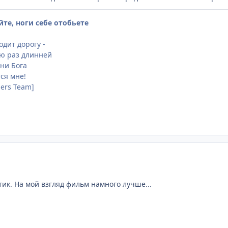
йте, ноги себе отобьете
дит дорогу -
ню раз длинней
 ни Бога
ся мне!
sers Team]
тик. На мой взгляд фильм намного лучше...