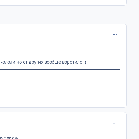
comment_112
кололи но от других вообще воротило :)
comment_117
лючения.