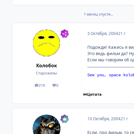
1 месяц спустя...
3 Октября, 2004
21 г
Подожди! Кажись я вид
Это ведь фильм да? Ну
Если мы говорим об о
Колобок
Старожилы
See you, space kolo
219
0
посты
Репутация
Цитата
10 Октября, 2004
21 г
Если, про фильм, то 