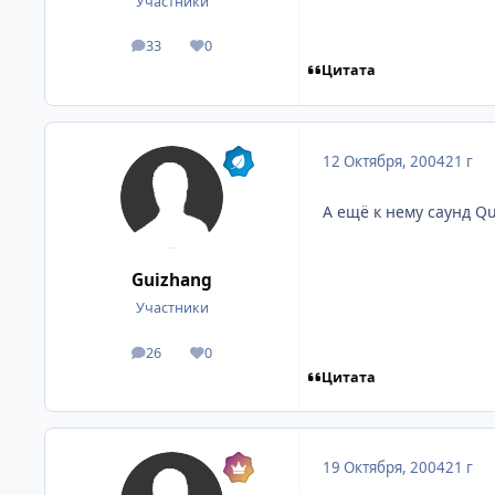
Участники
33
0
посты
Репутация
Цитата
12 Октября, 2004
21 г
А ещё к нему саунд Qu
Guizhang
Участники
26
0
посты
Репутация
Цитата
19 Октября, 2004
21 г