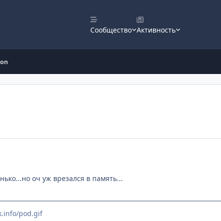
Сообщество
Активность
don
ько...но оч уж врезался в память...
.info/pod.gif