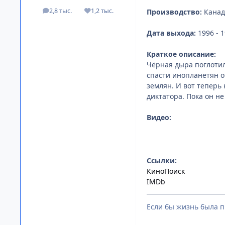
2,8 тыс.
1,2 тыс.
Производство:
Канад
посты
Репутация
Дата выхода:
1996 - 
Краткое описание:
Чёрная дыра поглотил
спасти инопланетян о
землян. И вот теперь
диктатора. Пока он н
Видео:
Ссылки:
КиноПоиск
IMDb
Если бы жизнь была п