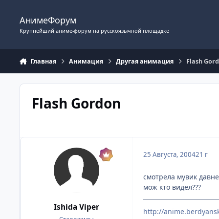
Перейти к содержимому
АнимеФорум
Крупнейший аниме-форум на русскоязычной площадке
Главная
Анимация
Другая анимация
Flash Gor
Flash Gordon
25 Августа, 2004
21 г
смотрела мувик давнен
мож кто видел???
Ishida Viper
http://anime.berdyansk