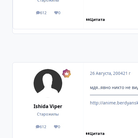
Старожилы
612
0
посты
Репутация
Цитата
26 Августа, 2004
21 г
мдя..явно никто не вид
http://anime.berdyansk
Ishida Viper
Старожилы
612
0
посты
Репутация
Цитата