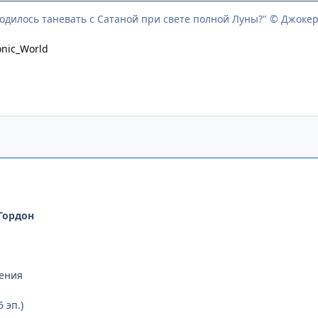
ходилось таневать с Сатаной при свете полной Луны?" © Джоке
nic_World
 Гордон
ения
 эп.)