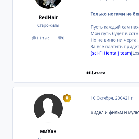
Только ногами не бе
RedHair
Старожилы
Пусть каждый сам нахо
Мой путь будет в сот
1,1 тыс.
0
посты
Репутация
Но не виню ни черта,
За все платить придет
[sci-Fi Hentai] team
[Lo
Цитата
10 Октября, 2004
21 г
Видел и фильм и муль
миХан