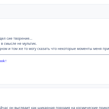
ел сие творение...
 в смысле не мультик.
дном и том же то могу сказать что некоторые моменты меня при
bok!
сейчас он выглядит как шикарная породия на космические прик