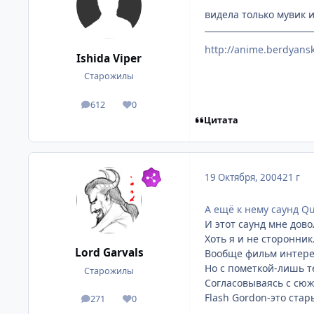
видела только мувик и
http://anime.berdyansk
Ishida Viper
Старожилы
612
0
посты
Репутация
Цитата
19 Октября, 2004
21 г
А ещё к нему саунд Q
И этот саунд мне довол
Хоть я и не сторонник
Lord Garvals
Вообще фильм интере
Но с пометкой-лишь т
Старожилы
Согласовываясь с сюж
Flash Gordon-это стар
271
0
посты
Репутация