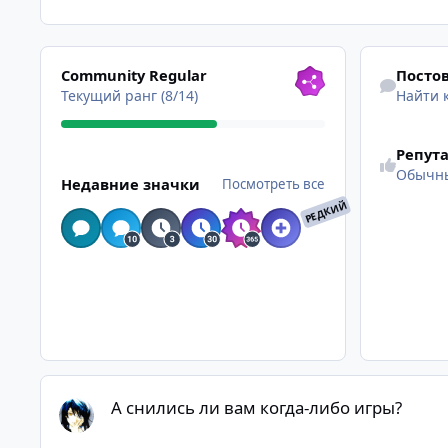
Посмотреть все
Найти конте
Community Regular
Посто
Текущий ранг (8/14)
Найти 
Репут
Посмотреть все
Обычн
Недавние значки
Посмотреть все
РЕДКИЙ
А снились ли вам когда-либо игры?
А снились ли вам когда-либо игры?