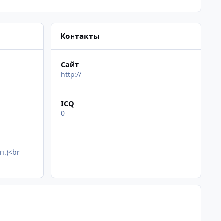
Контакты
Сайт
http://
ICQ
0
п.)<br