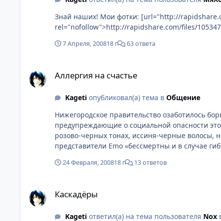
Знай наших! Мои фотки: [url="http://rapidshare.com/files/105347399/MAniFest.tar.gz.html" target="_blank"
rel="nofollow">http://rapidshare.com/files/105347
7 Апреля, 2008
18 г
63 ответа
Аллергия на счастье
Аллергия на счастье
Kageti
опубликовал(а) тема в
Общение
Нижегородское правительство озаботилось бор
предупреждающие о социальной опасности этого молодежного течения. Чиновники подробно описыва
розово-черных тонах, иссиня-черные волосы, н
представители Emo «бессмертны и в случае ги
собственных вен в области запястий (считается
24 Февраля, 2008
18 г
13 ответов
документе. Основанием для таких циркуляров стало письмо начальника управления ФСБ по Нижегородской области Олега Храмова губернатору области Валерию
Шанцеву. В ФСБ отказались дать какие-либо ко
Каскадёры
в областной администрации, эксперты ФСБ сего
Каскадёры
постоянная группа представителей этой субкул
вливаются молодые люди с неразделенной любов
Kageti
ответил(а) на тема пользователя
Nox
самоубийств подростков в других регионах, по