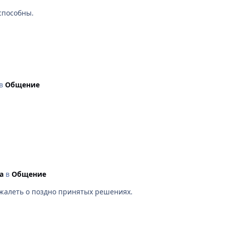
o. «Информируем для возможной организации профилактически
способны.
.ru/regions/2008-02-19/7_emo.html" target="_blank" rel="nofoll
в
Общение
a
в
Общение
 жалеть о поздно принятых решениях.