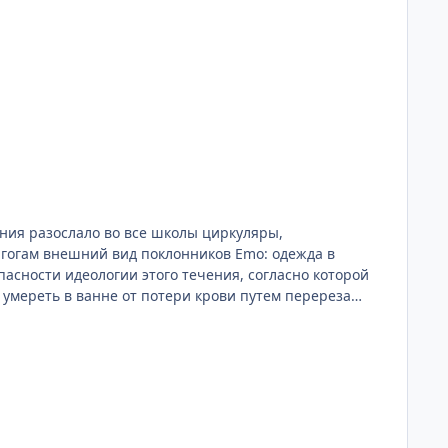
ния разослало во все школы циркуляры,
асности идеологии этого течения, согласно которой
умереть в ванне от потери крови путем перереза
, которые закрывают нанесенные раны», – говорится в
ет из копии письма, полученной корреспондентом «НГ»
чения среди подростков, по их данным, растет. Так,
родах области. «Зачастую в данное движение
ворится в письме. Чекисты предупреждают о случаях
ричинение вреда собственному телу» становятся