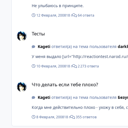
Не улыбаюсь в принципе.
12 Февраля, 2008
18 г
64 ответа
Тесты
Тесты
Kageti
ответил(а) на тема пользователя
dark
У меня выдало [url="http://reactiontest
10 Февраля, 2008
18 г
2 273 ответа
Что делать если тебе плохо?
Что делать если тебе плохо?
Kageti
ответил(а) на тема пользователя
Без
Когда мне действительно плохо - ухожу в себя,
8 Февраля, 2008
18 г
355 ответов