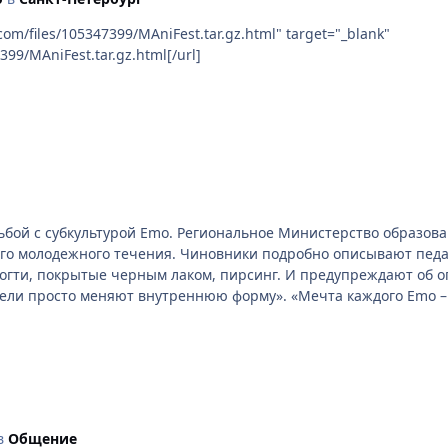
399/MAniFest.tar.gz.html[/url]
ьбой с субкультурой Emo. Региональное Министерство образова
ют педагогам внешний вид поклонников Emo: одежда в
огти, покрытые черным лаком, пирсинг. И предупреждают об оп
бели просто меняют внутреннюю форму». «Мечта каждого Emo – 
 неким спортом). В этой связи некоторые из них носят повязки
мментарии по факту появления этого документа. Но, как явству
дня прогнозируют увеличение числа эмо, популярность этого те
ьтуры регулярно собирается в Дзержинске и других крупных го
ью, которые полагают, что у них «аллергия на счастье», – го
в
Общение
скольку «употребление наркотиков, порезы запястий и другое п