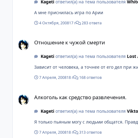
Kageti
ответил(а) на тема пользователя
Whit
А мне приснилась игра по Арии
4 Октября, 2008
17 г
283 ответа
Отношение к чужой смерти
Отношение к чужой смерти
Kageti
ответил(а) на тема пользователя
Lost
Зависит от человека, а точнее от его дел при ж
7 Апреля, 2008
18 г
168 ответов
Алкоголь как средство развлечения.
Алкоголь как средство развлечения.
Kageti
ответил(а) на тема пользователя
Vikto
Я только пьяным могу с людьми общатся. Правд
7 Апреля, 2008
18 г
313 ответов