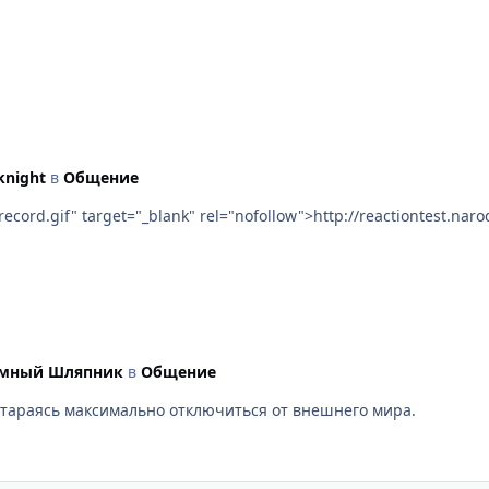
knight
в
Общение
.narod.ru/record.gif" target="_blank" rel="nofollow">http://reactiontest.nar
умный Шляпник
в
Общение
 стараясь максимально отключиться от внешнего мира.