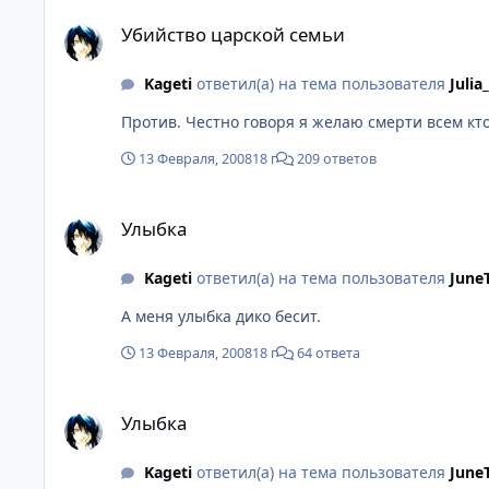
Убийство царской семьи
Убийство царской семьи
Kageti
ответил(а) на тема пользователя
Juli
Против. Честно говоря я желаю смерти всем кто
13 Февраля, 2008
18 г
209 ответов
Улыбка
Улыбка
Kageti
ответил(а) на тема пользователя
June
А меня улыбка дико бесит.
13 Февраля, 2008
18 г
64 ответа
Улыбка
Улыбка
Kageti
ответил(а) на тема пользователя
June