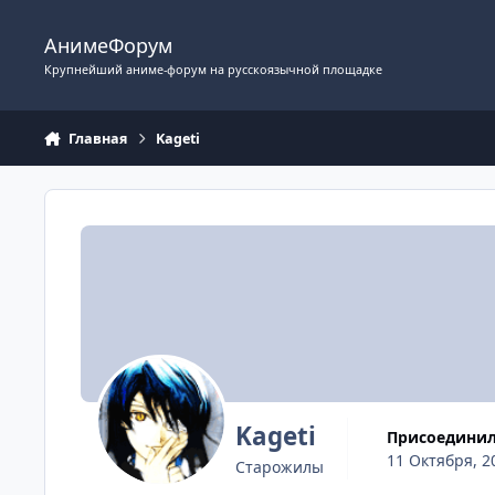
Перейти к содержимому
АнимеФорум
Крупнейший аниме-форум на русскоязычной площадке
Главная
Kageti
Kageti
Присоедини
11 Октября, 2
Старожилы