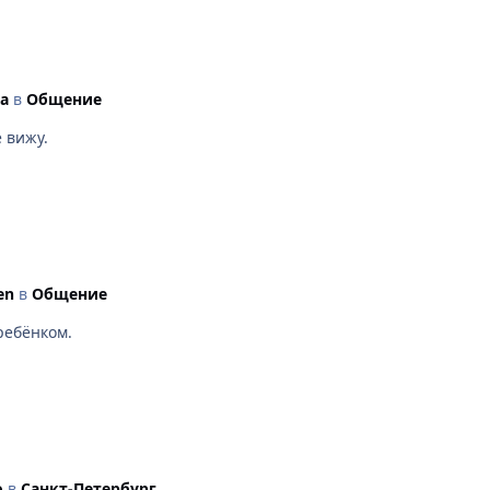
а
в
Общение
 вижу.
en
в
Общение
ребёнком.
о
в
Санкт-Петербург