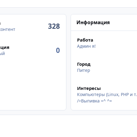
нт
Информация
в
328
контент
Работа
Админ я!
ация
0
ый
Город
Питер
Интересы
Компьютеры (Linux, PHP и т.
/>Выпивка =^ ^=