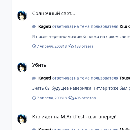
Солнечный свет...
Солнечный свет...
Kageti
ответил(а) на тема пользователя
Кiшк
Я после черепно-мозговой плохо на ярком свете
7 Апреля, 2008
18 г
133 ответа
Убить
Убить
Kageti
ответил(а) на тема пользователя
Tous
Знать бы будущее наверняка. Гитлер тоже был 
7 Апреля, 2008
18 г
405 ответов
Кто идет на М.Ani.Fest - шаг вперед!
Кто идет на М.Ani.Fest - шаг вперед!
Kageti
ответил(а) на тема пользователя
МяХ