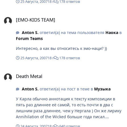
25 Августа, 2007
18 г
178 ответов
почитать его блог можно чётче понять, что же это
такое. Собственно объяснять больше нечего. А, ну
[EMO-KIDS TEAM]
ещё есть относительно шуточные "44 (или 48)
[EMO-KIDS TEAM]
правила эмо-наци", довольно забавная вещь и
относительно точно их характеризующая. Но
Anton S.
ответил(а) на тема пользователя
Наока
в
приводить я их не буду, во-первых потому, что боян, а
Fоrum Tеams
во-вторых из-за обсценной лексики. Наберите в Гугле
- сразу найдёте.
Интересно, а как вы относитесь к эмо-наци? ))
25 Августа, 2007
18 г
178 ответов
Death Metal
Death Metal
Anton S.
ответил(а) на пост в теме в
Музыка
У Карла обычно аннотация к тексту композиции в
пять раз длиннее её самой, то есть почти в два с
лишним раза длиннее, чем у Нергала ) Он же лирику
Annihilation of the Wicked больше года писал.
Помните, как у Варга: "Песни были заклинаниями, а
24 Августа, 2007
18 г
640 ответов