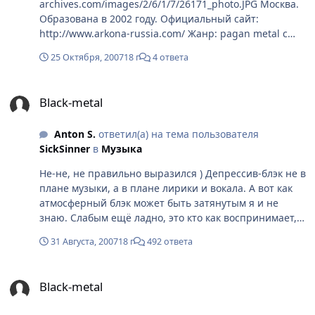
archives.com/images/2/6/1/7/26171_photo.JPG Москва.
Образована в 2002 году. Официальный сайт:
http://www.arkona-russia.com/ Жанр: pagan metal с
folk-элемнтами Тема лирики: славянское язычество
25 Октября, 2007
18 г
4 ответа
Участники: Маша "Scream" Архипова - вокал(гроул)
Сергей "Лазарь" - гитара (Rosomahaar) Руслан
Black-metal
"Князь"- басс (Rosomahaar) Влад - ударные Вроде как-
Black-metal
то так. Точно уже не помню. Плюс на бэк-вокале
обычно бывает Лесьяр Дискография: 2003 - Русь
Anton S.
ответил(а) на тема пользователя
(демо) 2004 - Возрождение 2004 - Лепта 2005 - Во
SickSinner
в
Музыка
Славу Великим! 2007 - От Сердца к Небу Есть также
Аркона польская и ещё одна московская. Обе играют
Не-не, не правильно выразился ) Депрессив-блэк не в
nsbm, обеих уже вроде не существует. + Тур в
плане музыки, а в плане лирики и вокала. А вот как
поддержку нового альбома "От Сердца к Небу":
атмосферный блэк может быть затянутым я и не
http://www.arkona-russia.com/gallery/big_622.jpg 24.10
знаю. Слабым ещё ладно, это кто как воспринимает,
Banska Bystrica (Slovakia) 25.10 Brno (Czech Republic)
но вот затянутым...
26.10 Praha (Czech Republic) 27.10 Nitra (Slovakia) 28.10
31 Августа, 2007
18 г
492 ответа
Svidnik (Slovakia) 31.10 Москва (клуб "Точка") 03.11
Тверь (место проведения уточняется) 04.11 Санкт-
Black-metal
Петербург (клуб "Арктика") 07.11 Киев (J.HENDRIX
Black-metal
CLUB) 08.11 Севастополь (к/т "Севастополь") 11.11
Казань ("Art-Salon") 12.11 Набережные Челны (место