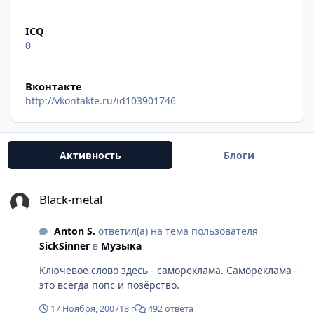
ICQ
0
Вконтакте
http://vkontakte.ru/id103901746
Активность
Блоги
Black-metal
Black-metal
Anton S.
ответил(а) на тема пользователя
SickSinner
в
Музыка
Ключевое слово здесь - самореклама. Самореклама -
это всегда попс и позёрство.
17 Ноября, 2007
18 г
492 ответа