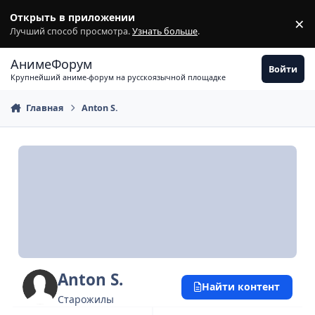
Перейти к содержимому
Открыть в приложении
×
З
Лучший способ просмотра.
Узнать больше
.
АнимеФорум
Войти
Крупнейший аниме-форум на русскоязычной площадке
Главная
Anton S.
Anton S.
Найти контент
Старожилы