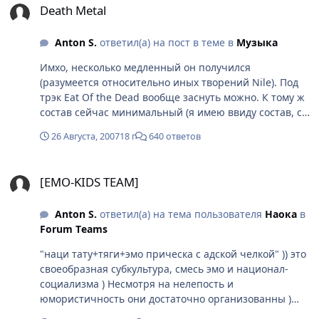
Black Seed of Vengence? Я пока склоняюсь к первому.
Death Metal
Anton S.
ответил(а) на пост в теме в
Музыка
Имхо, несколько медленный он получился
(разумеется относительно иных творений Nile). Под
трэк Eat Of the Dead вообще заснуть можно. К тому ж
состав сейчас минимальный (я имею ввиду состав, с
которым альбом писали, а не концертный). У
26 Августа, 2007
18 г
640 ответов
ушедшего Вессано был достаточно неплохой вокал,
низкий и достаточно быстрый. Мне больше всего
[EMO-KIDS TEAM]
понравились композиции Papyrus... и What May Sefely
[EMO-KIDS TEAM]
Be Written. Вам какие?
Anton S.
ответил(а) на тема пользователя
Наока
в
Fоrum Tеams
"наци тату+тяги+эмо прическа с адской челкой" )) это
своеобразная субкультура, смесь эмо и национал-
социализма ) Несмотря на нелепость и
юмористичность они достаточно организованны )
идеолог их - жж-юзер death_wisher. Я думаю если