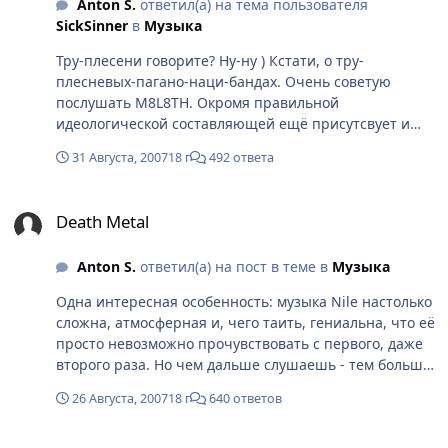
Anton S.
ответил(а) на тема пользователя
проведения уточняется) 13.11 Ульяновск ("Арбат")
SickSinner
в
Музыка
14.11 Самара ("Подвал") 15.11 Уфа ("Аваллон") 16.11
Тру-плесени говорите? Ну-ну ) Кстати, о тру-
Тольятти ("Генератор") 17.11 Пенза ("Захват") 18.11
плесневых-пагано-наци-бандах. Очень советую
Саратов (место проведения уточняется) 19.11
послушать M8L8TH. Окромя правильной
Воронеж ("Сити") 20.11 Липецк ("Камин") 21.11 Курск
идеологической составляющей ещё присутсвует и
("Легион") 24.11 Iasi (Romania) 25.11 Кишинев (место
отличное депрессив-блэковое звучание. Русская
проведения уточняется)
31 Августа, 2007
18 г
492 ответа
команда, опять же. И ещё оцените: Walknut -
Motherland Ostenvegr. Снова русское, снова блэк.
Death Metal
Звучание похоже на раннего Варга. В целом, очень
Death Metal
рекомендую. Stellar Winter выложили промо-трэком
лучшую композицию альбома.
Anton S.
ответил(а) на пост в теме в
Музыка
Одна интересная особенность: музыка Nile настолько
сложна, атмосферная и, чего таить, гениальна, что её
просто невозможно прочувствовать с первого, даже
второго раза. Но чем дальше слушаешь - тем больше
и больше она тебе нравится. Лично у меня с
26 Августа, 2007
18 г
640 ответов
Ithyphallic так и происходит ) Геноссе, скажите, что
лучше приобрести - In Their Darkened Shrines или
Death Metal