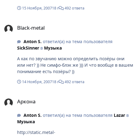
15 Ноября, 2007
18 г
492 ответа
Black-metal
Black-metal
Anton S.
ответил(а) на тема пользователя
SickSinner
в
Музыка
А как по звучанию можно определить позёры они
или нет? )) Не симфо-блэк же ))) И что вообще в вашем
понимание есть позёры? ))
14 Ноября, 2007
18 г
492 ответа
Аркона
Аркона
Anton S.
ответил(а) на тема пользователя
Lazar
в
Музыка
http://static.metal-