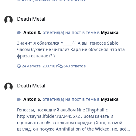
альбомы были устроены специальным образом,
чтобы заклинания работали". Так что если не
Death Metal
скрытый смысл, то хотя бы пояснение с приведением
Death Metal
соответствующего исторического материала у данной
фразы точно имеется ) Буду искать буклет ) А на
Anton S.
ответил(а) на пост в теме в
Музыка
данном альбоме меня порадовал самый первый трэк.
Про Ктулху )
Значит я облажался ^_____^" А вы, геноссе Sabio,
часом буклет не читали? Карл не объяснял что эта
фраза означает? )
24 Августа, 2007
18 г
640 ответов
Death Metal
Death Metal
Anton S.
ответил(а) на пост в теме в
Музыка
Геноссы, последний альбом Nile Ithyphallic -
http://sayha.ifolder.ru/2445572 . Всем качать и
оценивать в обязательном порядке ) Хотя, на мой
взгляд, он похуже Annihilation of the Wicked, но, всё
равно, более чем хорош ) Представьте сколько