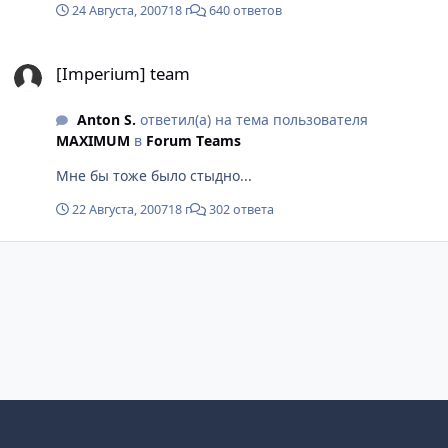
24 Августа, 2007
18 г
640 ответов
патетики в, исполненной прекрасным гроулом
Даласа, а потом Карла, фразе "Anoint my phallus with
[Imperium] team
the blood of the fallen"! )
[Imperium] team
Anton S.
ответил(а) на тема пользователя
MAXIMUM
в
Fоrum Tеams
Мне бы тоже было стыдно...
22 Августа, 2007
18 г
302 ответа