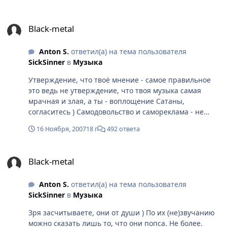
Black-metal
Black-metal
Anton S.
ответил(а) на тема пользователя
SickSinner
в
Музыка
Утверждение, что твоё мнение - самое правильное
это ведь не утверждение, что твоя музыка самая
мрачная и злая, а ты - воплощение Сатаны,
согласитесь ) Самодовольство и самореклама - не
одно и то же. Про "Ноктюрналов" я не очень понял.
16 Ноября, 2007
18 г
492 ответа
Вы о Nokturnal Mortum? И при чём здесь Европа?
Если вы о них, то могу сказать, что идеологически они
Black-metal
являются, как и все члены The Pagan Front, белыми
Black-metal
интернационалистами и Европу они понимают по-
другому.
Anton S.
ответил(а) на тема пользователя
SickSinner
в
Музыка
Зря засчитываете, они от души ) По их (не)звучанию
можно сказать лишь то, что они попса. Не более.