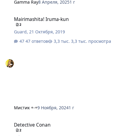
Gamma Ray
8 Апреля, 2025
1 г
Mairimashita! Iruma-kun
Mairimashita! Iruma-kun
2
Guard
,
21 Октября, 2019
47 ответов
3,3 тыс. просмотра
Мистик +-+
9 Ноября, 2024
1 г
Detective Conan
Detective Conan
2