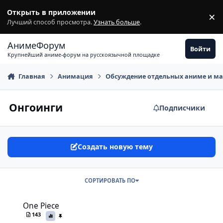
Перейти к содержимому
Открыть в приложении
×
З
Лучший способ просмотра.
Узнать больше
.
АнимеФорум
Войти
Крупнейший аниме-форум на русскоязычной площадке
Главная
Анимация
Обсуждение отдельных аниме и м
Онгоинги
Подписчики
Создать новую тему
СОРТИРОВАТЬ ПО
One Piece
One Piece
143