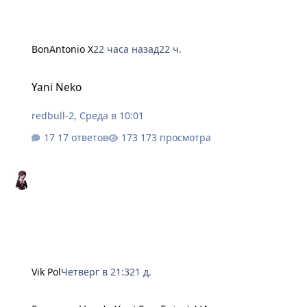
BonAntonio X
22 часа назад
22 ч.
Yani Neko
Yani Neko
redbull-2
,
Среда в 10:01
17 ответов
173 просмотра
Vik Pol
Четверг в 21:32
1 д.
Super no Ura de Yani Suu Futari / История о перекуре за суперм