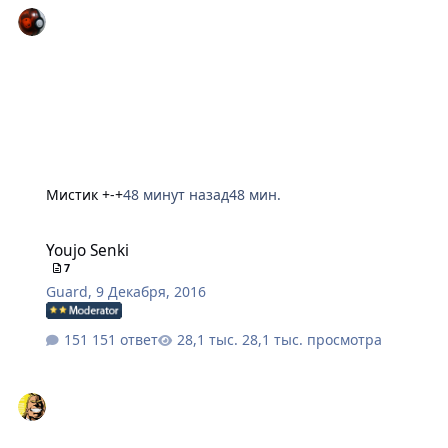
Мистик +-+
48 минут назад
48 мин.
Youjo Senki
Youjo Senki
7
Guard
,
9 Декабря, 2016
151 ответ
28,1 тыс. просмотра