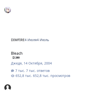
DIMFIRE
4 Июля
4 Июль
Bleach
Bleach
280
Джедя
,
14 Октября, 2004
7 тыс. ответов
652,8 тыс. просмотров