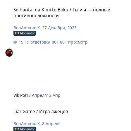
Seihantai na Kimi to Boku / Ты и я — полные противоположности
Seihantai na Kimi to Boku / Ты и я — полные
противоположности
BonAntonio X
,
27 Декабря, 2025
19 ответов
801 просмотр
Vik Pol
13 Апреля
13 Апр
Liar Game / Игра лжецов
Liar Game / Игра лжецов
BonAntonio X
,
8 Апреля