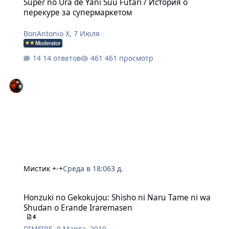
Super no Ura de Yani Suu Futari / История о
перекуре за супермаркетом
BonAntonio X
,
7 Июля
14 ответов
461 просмотр
Мистик +-+
Среда в 18:06
3 д.
Honzuki no Gekokujou: Shisho ni Naru Tame ni wa Shudan o Eran
Honzuki no Gekokujou: Shisho ni Naru Tame ni wa
Shudan o Erande Iraremasen
4
DIMFIRE
,
9 Марта, 2019