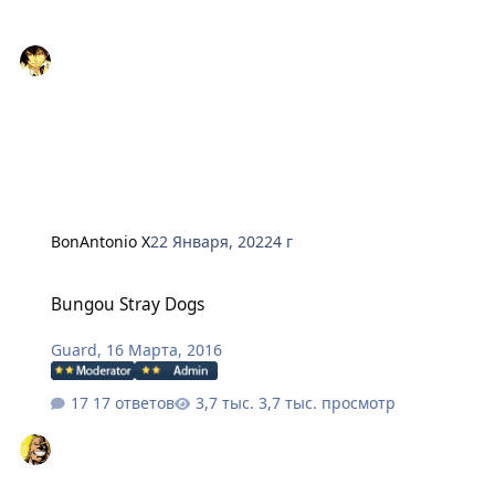
BonAntonio X
22 Января, 2022
4 г
Bungou Stray Dogs
Bungou Stray Dogs
Guard
,
16 Марта, 2016
17 ответов
3,7 тыс. просмотр