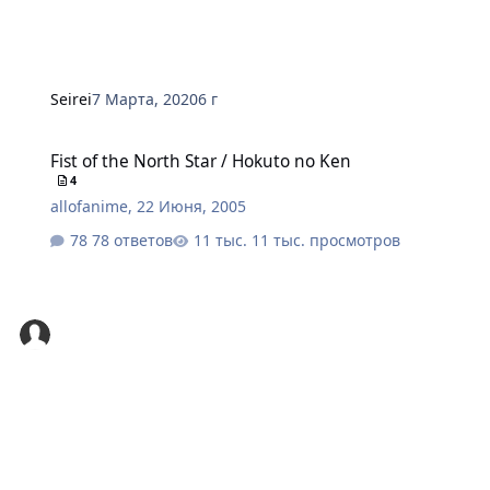
Seirei
7 Марта, 2020
6 г
Fist of the North Star / Hokuto no Ken
Fist of the North Star / Hokuto no Ken
4
allofanime
,
22 Июня, 2005
78 ответов
11 тыс. просмотров