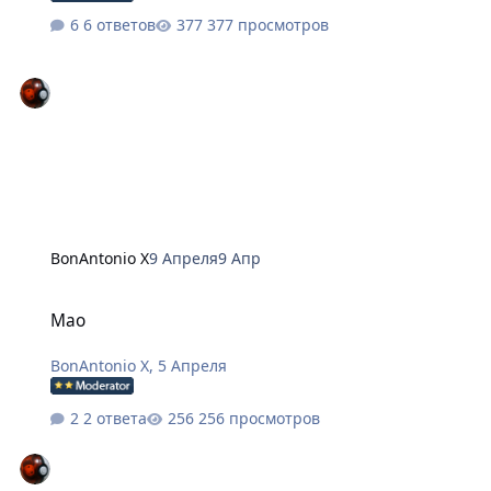
6 ответов
377 просмотров
BonAntonio X
9 Апреля
9 Апр
Mao
Mao
BonAntonio X
,
5 Апреля
2 ответа
256 просмотров