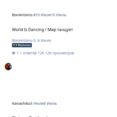
BonAntonio X
10 Июля
10 Июль
World Is Dancing / Мир танцует
World Is Dancing / Мир танцует
BonAntonio X
,
6 Июля
1 ответ
126 просмотров
Kanashiku
8 Июля
8 Июль
Digimon Beatbreak