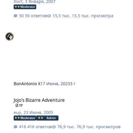
Xsirt
,
3 Января, 2007
50 ответов
15,5 тыс. просмотра
BonAntonio X
17 Июня, 2023
3 г
Jojo's Bizarre Adventure
Jojo's Bizarre Adventure
17
euji
,
23 Июня, 2005
416 ответов
76,9 тыс. просмотров