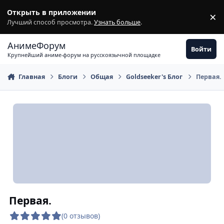
Перейти к содержимому
Открыть в приложении
×
З
Лучший способ просмотра.
Узнать больше
.
АнимеФорум
Войти
Крупнейший аниме-форум на русскоязычной площадке
Главная
Блоги
Общая
Goldseeker's Блог
Первая.
Первая.
(0 отзывов)