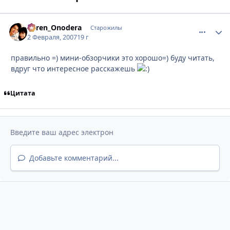
Karen_Onodera
comment_
Стати
Старожилы
2 Февраля, 2007
19 г
правильно =) мини-обзорчики это хорошо=) буду читать,
вдруг что интересное расскажешь
Цитата
Добавьте комментарий...