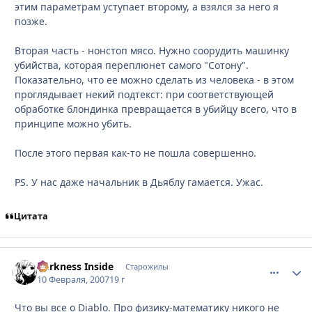
этим параметрам уступает второму, а взялся за него я
позже.
Вторая часть - нонстоп мясо. Нужно соорудить машинку
убийства, которая переплюнет самого "Сотону".
Показательно, что ее можно сделать из человека - в этом
проглядывает некий подтекст: при соответствующей
обработке блондинка превращается в убийцу всего, что в
принципе можно убить.
После этого первая как-то не пошла совершенно.
PS. У нас даже начальник в Дьяблу гамается. Ужас.
Цитата
Darkness Inside
comment_
Стати
Старожилы
10 Февраля, 2007
19 г
Что вы все о Diablo. Про физику-математику никого не