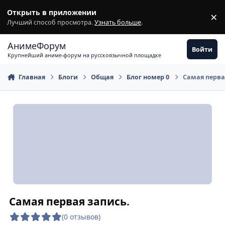
Перейти к содержимому
Открыть в приложении
×
З
Лучший способ просмотра.
Узнать больше
.
АнимеФорум
Войти
Крупнейший аниме-форум на русскоязычной площадке
Главная
Блоги
Общая
Блог номер 0
Самая перва
Самая первая запись.
(0 отзывов)