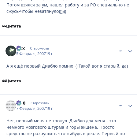
Потом взялся за ум, нашел работу и за РО специально не
сжусь-чтобы незатянуло))))))
Цитата
Nox
comment_
Стати
Старожилы
5 Февраля, 2007
19 г
А я ещё первый Диабло помню -) Такой вот я старый, да)
Цитата
Le_0
comment_
Стати
Старожилы
7 Февраля, 2007
19 г
Нет, первый меня не тронул. Дьябло для меня - это
немного мозгового штурма и горы экшена. Просто
средство не разрушить что-нибудь в реале. Первый по