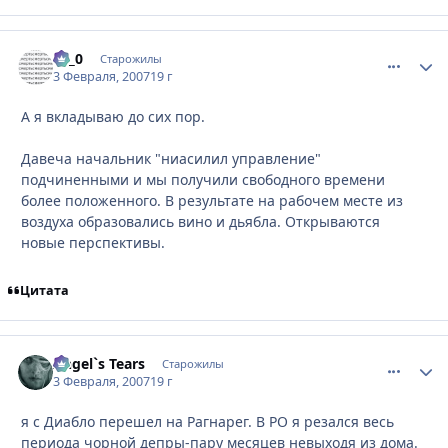
Le_0
comment_
Стати
Старожилы
3 Февраля, 2007
19 г
А я вкладываю до сих пор.
Давеча начальник "ниасилил управление"
подчиненными и мы получили свободного времени
более положенного. В результате на рабочем месте из
воздуха образовались вино и дьябла. Открываются
новые перспективы.
Цитата
Angel`s Tears
comment_
Стати
Старожилы
3 Февраля, 2007
19 г
я с Диабло перешел на Рагнарег. В РО я резался весь
периода чорной депры-пару месяцев невыходя из дома.