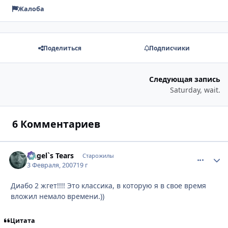
Жалоба
Поделиться
Подписчики
Следующая запись
Saturday, wait.
6 Комментариев
Angel`s Tears
comment_
Стати
Старожилы
3 Февраля, 2007
19 г
Диабо 2 жгет!!!! Это классика, в которую я в свое время
вложил немало времени.))
Цитата