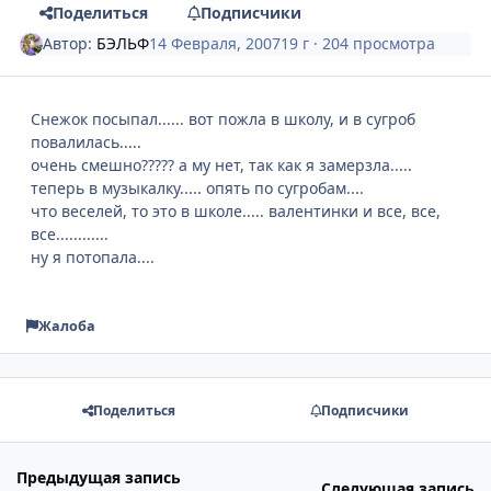
Поделиться
Подписчики
Автор:
БЭЛЬФ
14 Февраля, 2007
19 г
· 204 просмотра
Снежок посыпал...... вот пожла в школу, и в сугроб
повалилась.....
очень смешно????? а му нет, так как я замерзла.....
теперь в музыкалку..... опять по сугробам....
что веселей, то это в школе..... валентинки и все, все,
все............
ну я потопала....
Жалоба
Поделиться
Подписчики
Предыдущая запись
Следующая запись