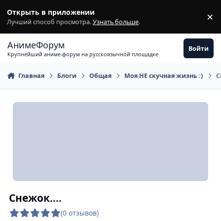
Перейти к содержимому
Открыть в приложении
×
З
Лучший способ просмотра.
Узнать больше
.
АнимеФорум
Войти
Крупнейший аниме-форум на русскоязычной площадке
Главная
Блоги
Общая
Моя НЕ скучная жизнь :)
С
Снежок....
(0 отзывов)