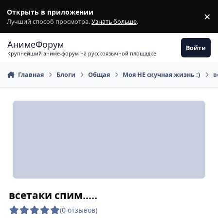
Перейти к содержимому
Открыть в приложении
×
З
Лучший способ просмотра.
Узнать больше
.
АнимеФорум
Войти
Крупнейший аниме-форум на русскоязычной площадке
Главная
Блоги
Общая
Моя НЕ скучная жизнь :)
в
всетаки спим.....
(0 отзывов)