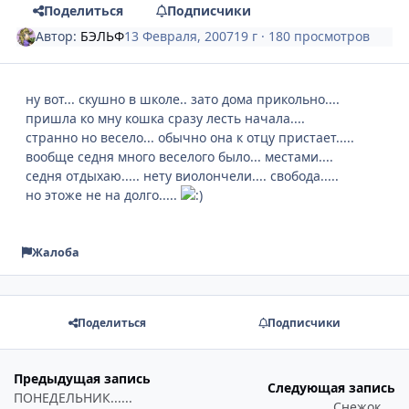
Поделиться
Подписчики
Автор:
БЭЛЬФ
13 Февраля, 2007
19 г
· 180 просмотров
ну вот... скушно в школе.. зато дома прикольно....
пришла ко мну кошка сразу лесть начала....
странно но весело... обычно она к отцу пристает.....
вообще седня много веселого было... местами....
седня отдыхаю..... нету виолончели.... свобода.....
но этоже не на долго.....
Жалоба
Поделиться
Подписчики
Предыдущая запись
Следующая запись
ПОНЕДЕЛЬНИК......
Снежок....