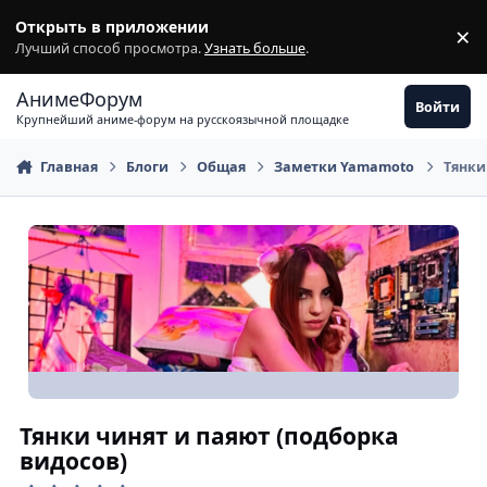
Перейти к содержимому
Открыть в приложении
×
З
Лучший способ просмотра.
Узнать больше
.
АнимеФорум
Войти
Крупнейший аниме-форум на русскоязычной площадке
Главная
Блоги
Общая
Заметки Yamamoto
Тянки
Тянки чинят и паяют (подборка
видосов)