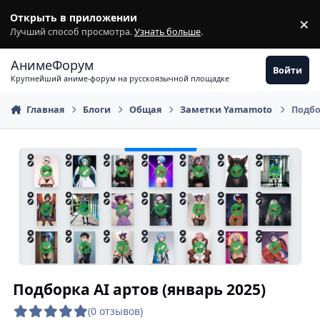
Перейти к содержимому
Открыть в приложении
×
З
Лучший способ просмотра.
Узнать больше
.
АнимеФорум
Войти
Крупнейший аниме-форум на русскоязычной площадке
Главная
Блоги
Общая
Заметки Yamamoto
Подбо
Подборка AI артов (январь 2025)
(0 отзывов)