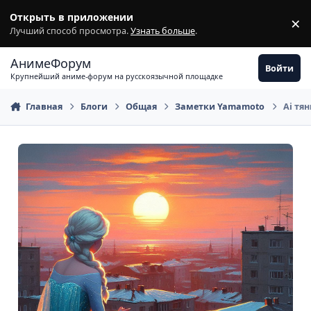
Перейти к содержимому
Открыть в приложении
×
З
Лучший способ просмотра.
Узнать больше
.
АнимеФорум
Войти
Крупнейший аниме-форум на русскоязычной площадке
Главная
Блоги
Общая
Заметки Yamamoto
Ai тян