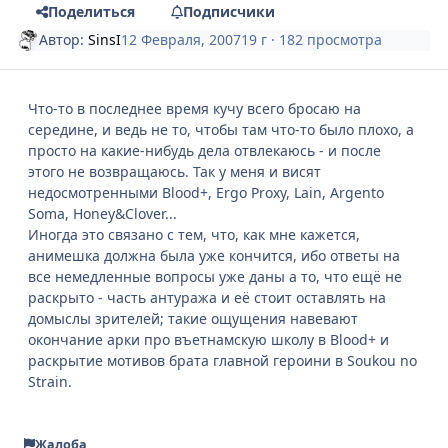
Поделиться
Подписчики
Автор:
SinsI
12 Февраля, 2007
19 г
· 182 просмотра
Что-то в последнее время кучу всего бросаю на
середине, и ведь не то, чтобы там что-то было плохо, а
просто на какие-нибудь дела отвлекаюсь - и после
этого не возвращаюсь. Так у меня и висят
недосмотренными Blood+, Ergo Proxy, Lain, Argento
Soma, Honey&Clover...
Иногда это связано с тем, что, как мне кажется,
анимешка должна была уже кончится, ибо ответы на
все немедленные вопросы уже даны а то, что ещё не
раскрыто - часть антуража и её стоит оставлять на
домыслы зрителей; такие ощущения навевают
окончание арки про въетнамскую школу в Blood+ и
раскрытие мотивов брата главной героини в Soukou no
Strain.
Жалоба