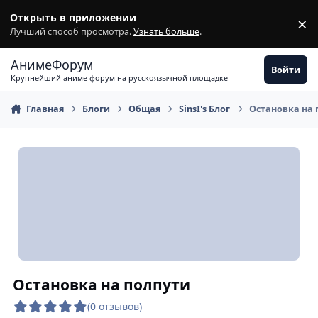
Перейти к содержимому
Открыть в приложении
×
З
Лучший способ просмотра.
Узнать больше
.
АнимеФорум
Войти
Крупнейший аниме-форум на русскоязычной площадке
Главная
Блоги
Общая
SinsI's Блог
Остановка на 
Остановка на полпути
(0 отзывов)