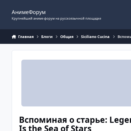
Перейти к содержимому
АнимеФорум
Крупнейший аниме-форум на русскоязычной площадке
Главная
Блоги
Общая
Siciliano Cucina
Вспомин
Вспоминая о старье: Legen
Is the Sea of Stars