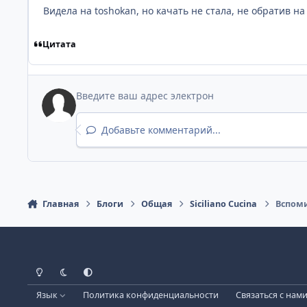
Видела на toshokan, но качать не стала, не обратив н
Цитата
Добавьте комментарий...
Главная
Блоги
Общая
Siciliano Cucina
Вспомин
Светлый режим
Темный режим
Как в системе
Язык
Политика конфиденциальности
Связаться с нам