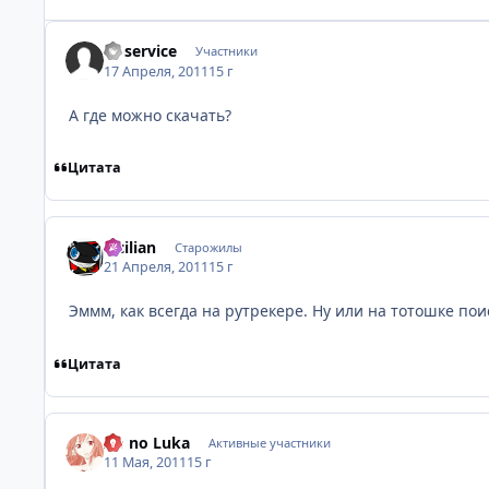
vt-service
Участники
17 Апреля, 2011
15 г
А где можно скачать?
Цитата
Sicilian
Старожилы
21 Апреля, 2011
15 г
Эммм, как всегда на рутрекере. Ну или на тотошке пои
Цитата
Ao no Luka
Активные участники
11 Мая, 2011
15 г