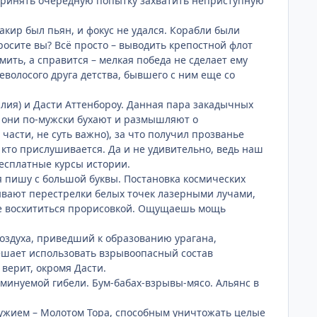
принять очередную попытку захватить неприступную
кир был пьян, и фокус не удался. Корабли были
осите вы? Всё просто – выводить крепостной флот
мить, а справится – мелкая победа не сделает ему
еволосого друга детства, бывшего с ним еще со
илия) и Дасти Аттенбороу. Данная пара закадычных
– они по-мужски бухают и размышляют о
части, не суть важно), за что получил прозванье
 кто прислушивается. Да и не удивительно, ведь наш
бесплатные курсы истории.
ря пишу с большой буквы. Постановка космических
зывают перестрелки белых точек лазерными лучами,
 не восхититься прорисовкой. Ощущаешь мощь
воздуха, приведший к образованию урагана,
ешает использовать взрывоопасный состав
 верит, окромя Дасти.
еминуемой гибели. Бум-бабах-взрывы-мясо. Альянс в
ружием – Молотом Тора, способным уничтожать целые