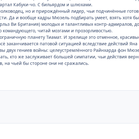
артал Кабуки-чо. С бильярдом и шлюхами.
полководец, но и прирождённый лидер, чьи подчинённые готовы 
ти. Да и вообще кадры Мюзель подбирать умеет, взять хотя б
рльз Ви Британия) молодых и талантливых контр-адмиралов, д
о командующего, читай мозгами и прозорливостью.
ограничную планету Тиамат. И зрелище это отменное, красивые
 всё заканчивается патовой ситуацией вследствие действий Яна
итвы двух гениев войны: целеустремлённого Райнхарда фон Мюз
ать, кто же заслуживает большей симпатии, чьи действия верн
в, на чьей бы стороне они не сражались.