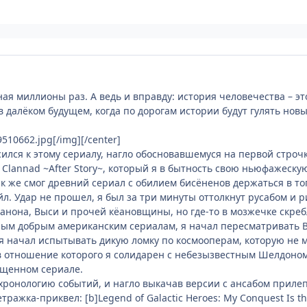
ая миллионы раз. А ведь и вправду: история человечества – э
в далёком будущем, когда по дорогам истории будут гулять нов
510662.jpg[/img][/center]
сился к этому сериалу, нагло обосновавшемуся на первой стро
о Clannad ~After Story~, который я в бытность свою ньюфажеск
как же смог древний сериал с обилием бисёненов держаться в топ
. Удар не прошел, я был за три минуты оттолкнут русабом и р
Канона, Выси и прочей кёановщины, но где-то в мозжечке скреб
рым добрым американским сериалам, я начал пересматривать Bat
 я начал испытывать дикую ломку по космооперам, которую не м
в отношение которого я солидарен с небезызвестным Шелдоном
ущенном сериале.
 хронологию событий, и нагло выкачав версии с ансабом прил
жка-приквел: [b]Legend of Galactic Heroes: My Conquest Is the 