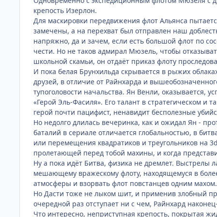
Одновременно с экспедиционным флотом Мюзеля с др
крепость Изерлон.
Для маскировки передвижения флот Альянса пытается
замечены, а на перехват был отправлен наш доблест
напряжно, да и зачем, если есть большой флот по сос
чести. Но не таков адмирал Мюзель, чтобы отказыват
школьной скамьи, он отдаёт приказ флоту проследов
И пока белая Брунхильда скрывается в рыжих облака
друзей, в отличие от Райнхарда и вышеобозначенног
тупоголовости начальства. Ян Венли, оказывается, ус
«Герой Эль-Фасиля». Его талант в стратегическом и 
герой почти пацифист, ненавидит бесполезные убийс
Но недолго длилась вечеринка, как и ожидал Ян - про
баталий в сериале отличается глобальностью, в бит
или перемещения квадратиков и треугольников на 3
пролетающей перед тобой махины, и когда представи
Ну а пока идёт Битва, физика не дремлет. Выстрелы 
мешающему вражескому флоту, находящемуся в более
атмосферы и взорвать флот повстанцев одним махом. 
Но Дасти тоже не лыком шит, и применив злобный пр
очередной раз отступает ни с чем, Райнхард наконец
Что интересно, неприступная крепость, покрытая жи