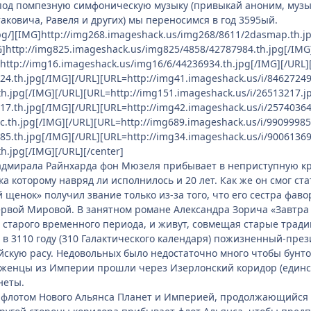
под помпезную симфоническую музыку (привыкай аноним, музык
ковича, Равеля и других) мы переносимся в год 3595ый.
pg/][IMG]http://img268.imageshack.us/img268/8611/2dasmap.th.jp
G]http://img825.imageshack.us/img825/4858/42787984.th.jpg[/IMG
]http://img16.imageshack.us/img16/6/44236934.th.jpg[/IMG][/URL]
4.th.jpg[/IMG][/URL][URL=http://img41.imageshack.us/i/84627249
h.jpg[/IMG][/URL][URL=http://img151.imageshack.us/i/26513217.jp
7.th.jpg[/IMG][/URL][URL=http://img42.imageshack.us/i/25740364
.th.jpg[/IMG][/URL][URL=http://img689.imageshack.us/i/99099985
5.th.jpg[/IMG][/URL][URL=http://img34.imageshack.us/i/90061369
.jpg[/IMG][/URL][/center]
дмирала Райнхарда фон Мюзеля прибывает в неприступную кре
 которому навряд ли исполнилось и 20 лет. Как же он смог ст
енок» получил звание только из-за того, что его сестра фаво
ервой Мировой. В занятном романе Александра Зорича «Завтра
о старого временного периода, и живут, совмещая старые тради
в 3110 году (310 Галактического календаря) пожизненный-през
кую расу. Недовольных было недостаточно много чтобы бунтоват
 беженцы из Империи прошли через Изерлонский коридор (един
неты.
у флотом Нового Альянса Планет и Империей, продолжающийся