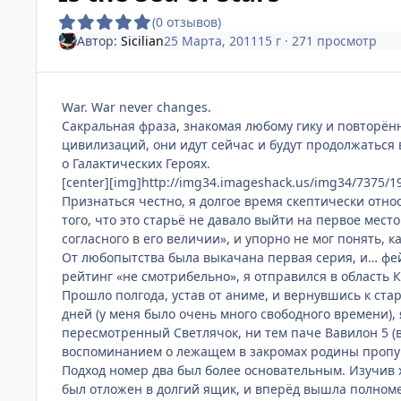
(0 отзывов)
Автор:
Sicilian
25 Марта, 2011
15 г
· 271 просмотр
War. War never changes.
Сакральная фраза, знакомая любому гику и повторённ
цивилизаций, они идут сейчас и будут продолжаться 
о Галактических Героях.
[center][img]http://img34.imageshack.us/img34/7375/19
Признаться честно, я долгое время скептически отно
того, что это старьё не давало выйти на первое мест
согласного в его величии», и упорно не мог понять, 
От любопытства была выкачана первая серия, и… фейл
рейтинг «не смотрибельно», я отправился в область 
Прошло полгода, устав от аниме, и вернувшись к ста
дней (у меня было очень много свободного времени),
пересмотренный Светлячок, ни тем паче Вавилон 5 (
воспоминанием о лежащем в закромах родины проп
Подход номер два был более основательным. Изучив
был отложен в долгий ящик, и вперёд вышла полнометра