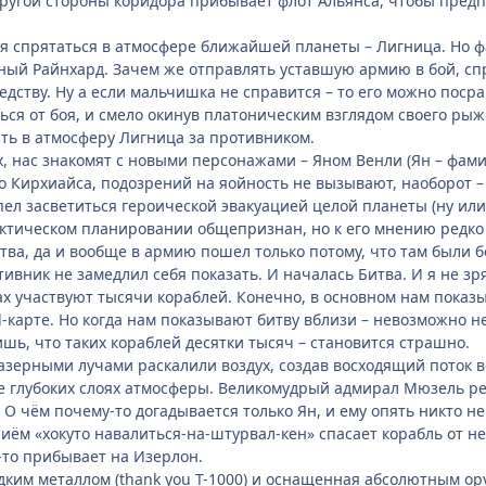
угой стороны коридора прибывает флот Альянса, чтобы пред
 спрятаться в атмосфере ближайшей планеты – Лигница. Но фа
ный Райнхард. Зачем же отправлять уставшую армию в бой, спр
едству. Ну а если мальчишка не справится – то его можно посра
ься от боя, и смело окинув платоническим взглядом своего рыж
ать в атмосферу Лигница за противником.
х, нас знакомят с новыми персонажами – Яном Венли (Ян – фам
о Кирхиайса, подозрений на яойность не вызывают, наоборот 
пел засветиться героической эвакуацией целой планеты (ну или 
тактическом планировании общепризнан, но к его мнению редко
тва, да и вообще в армию пошел только потому, что там были 
тивник не замедлил себя показать. И началась Битва. И я не з
вах участвуют тысячи кораблей. Конечно, в основном нам пока
d-карте. Но когда нам показывают битву вблизи – невозможно
шь, что таких кораблей десятки тысяч – становится страшно.
лазерными лучами раскалили воздух, создав восходящий поток 
 глубоких слоях атмосферы. Великомудрый адмирал Мюзель р
О чём почему-то догадывается только Ян, и ему опять никто не
иём «хокуто навалиться-на-штурвал-кен» спасает корабль от н
-то прибывает на Изерлон.
дким металлом (thank you T-1000) и оснащенная абсолютным о