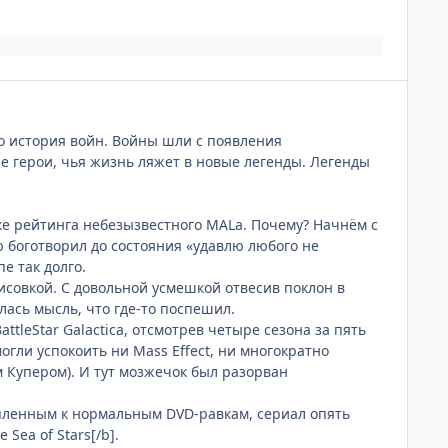
то история войн. Войны шли с появления
ые герои, чья жизнь ляжет в новые легенды. Легенды
чке рейтинга небезызвестного MALа. Почему? Начнём с
ую боготворил до состояния «удавлю любого не
е так долго.
исовкой. С довольной усмешкой отвесив поклон в
лась мысль, что где-то поспешил.
tleStar Galactica, отсмотрев четыре сезона за пять
огли успокоить ни Mass Effect, ни многократно
 Купером). И тут мозжечок был разорван
епленным к нормальным DVD-равкам, сериал опять
Sea of Stars[/b].