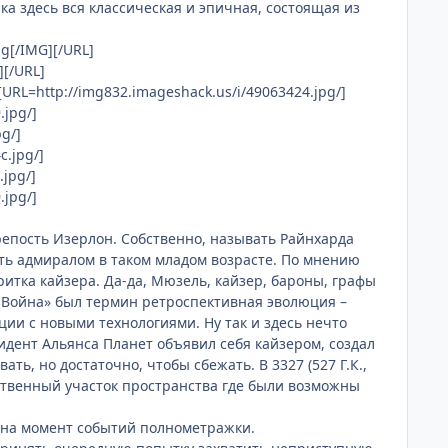
а здесь вся классическая и эпичная, состоящая из
g[/IMG][/URL]
][/URL]
[URL=http://img832.imageshack.us/i/49063424.jpg/]
.jpg/]
g/]
c.jpg/]
.jpg/]
.jpg/]
пость Изерлон. Собственно, называть Райнхарда
ать адмиралом в таком младом возрасте. По мнению
ритка кайзера. Да-да, Мюзель, кайзер, бароны, графы
 Война» был термин ретроспективная эволюция –
ции с новыми технологиями. Ну так и здесь нечто
идент Альянса Планет объявил себя кайзером, создал
ь, но достаточно, чтобы сбежать. В 3327 (527 Г.К.,
ственный участок пространства где были возможны
 на момент событий полнометражки.