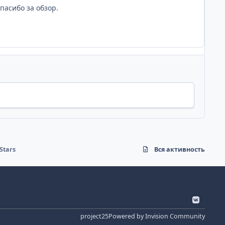
пасибо за обзор.
Stars
Вся активность
v
k
project25
Powered by
Invision Community