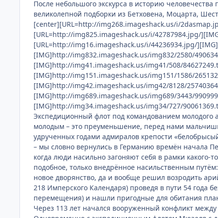
После небольшого экскурса в историю человечества 
великолепной подборки из Бетховена, Моцарта, Шеста
[center][URL=http://img268.imageshack.us/i/2dasmap.j
[URL=http://img825.imageshack.us/i/42787984.jpg/][IM
[URL=http://img16.imageshack.us/i/44236934.jpg/][IMG
[IMG]http://img832.imageshack.us/img832/2580/4906342
[IMG]http://img41.imageshack.us/img41/508/84627249.t
[IMG]http://img151.imageshack.us/img151/1586/2651321
[IMG]http://img42.imageshack.us/img42/8128/25740364c
[IMG]http://img689.imageshack.us/img689/3443/9909998
[IMG]http://img34.imageshack.us/img34/727/90061369.th
Экспедиционный флот под командованием молодого а
молодым – это преуменьшение, перед нами мальчишка
удрученных годами адмиралов крепости «белобрысый щ
– мы словно вернулись в Германию времён начала П
когда люди насильно загоняют себя в рамки какого-т
подобное, только внедрённое насильственным путём: 
новое дворянство, да и вообще решил возродить арийс
218 Имперского Календаря) проведя в пути 54 года
перемещения) и нашли пригодные для обитания пла
Через 113 лет начался вооруженный конфликт межд