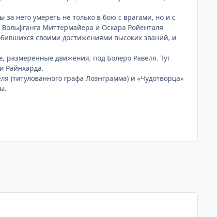
за него умереть не только в бою с врагами, но и с
ы Вольфганга Миттермайера и Оскара Ройенталя
обившихся своими достижениями высоких званий, и
, размеренные движения, под Болеро Равеля. Тут
 и Райнхарда.
еля (титулованного графа Лоэнграмма) и «Чудотворца»
ы.