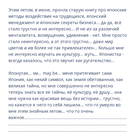
Этим летом, в июне, прочла старую книгу про японские
методы воздействия на трудящихся, японский
менеджмент и японские секреты бизнеса... да-да, всё
стало грустно и не интересно... И не из-за различий
менталитета, возмущения, удивления - нет. Мне просто
стало неинтересно, а от этого грустно... даже мир
цветов и ив более не так привлекателен... больше мне
не интересно изучать их культуру... жуть... Японистка -
всегда казалось, что это звучит как ругательство...
Японутая... хм... may be... меня притягивает сама
Япония, как некий символ, как земля обетованная, как
великая тайна, но мне совершенно не интересно
теперь знать все её тайны, её культуру, её душу... она
мне нужна как красивая вещь без истории... грустно,
но кажется я чего-то себя лишила... что-то умерло во
мне этим знойным летом... что-то очень
важное.....................................................................................
..................................................................................................
..................................................................................................