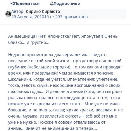
Поделиться
Подписчики
Автор:
Кирико Кираюто
25 Августа, 2010
15 г
· 297 просмотров
Анимешница? Нет. Японистка? Нет. Японутая?! Очень
близко... и грустно...
Недавно просмотрела два сериальчика - видать
последние в этой моей жизни - про детвору в японской
глубинке (небольшие городки)... о том как они проводят
время, или правильней: чем занимаются японские
школьники, когда не учатся. Впечатления: угнетение,
тоска, зевота, скука, нехорошие воспоминания о своих
школьных годах... И дело не в аниме (хотя, оно сыграло
роль катализатора всего последующего), а в том, что я
похоже уже выросла из всего этого... Мне уже не милы
большие, и не очень, глаза; яркие краски, весёлая, и не
очень, музыка; извилистые сюжеты - всё-всё это мне
уже не нужно. Похоже я совсем отваливаюсь от
аниме... Значит не анимешница я теперь...