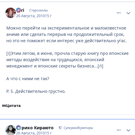
Tоri
comment_
Стати
Старожилы
26 Августа, 2010
15 г
Можно перейти на экспериментальное и малоизвестное
аниме или сделать перерыв на продолжительный срок,
но это не поможет если интерес уже действительно угас.
[i]Этим летом, в июне, прочла старую книгу про японские
методы воздействия на трудящихся, японский
менеджмент и японские секреты бизнеса...[/i]
А что с ними не так?
P. S. Действительно грустно.
Цитата
Кирико Кираюто
comment_
Стати
Супермодераторы
26 Августа, 2010
15 г