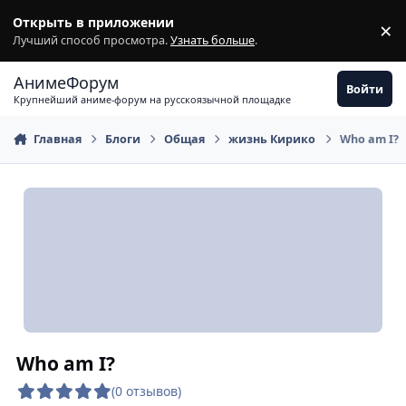
Перейти к содержимому
Открыть в приложении
×
З
Лучший способ просмотра.
Узнать больше
.
АнимеФорум
Войти
Крупнейший аниме-форум на русскоязычной площадке
Главная
Блоги
Общая
жизнь Кирико
Who am I?
Who am I?
(0 отзывов)