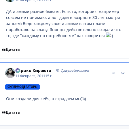
ДА и аниме разное бывает. Есть то, которое я например
совсем не понимаю, а вот дяди в возрасте 30 лет смотрят
запоем) Ведь каждому свое и аниме в этом плане
поработало на славу. Японцы действетельно создали что
то, где "каждому по потребностям" как говорится
Цитата
Кирико Кираюто
comment_
Стати
Супермодераторы
11 Февраля, 2011
15 г
СУПЕРМОДЕРАТОРЫ
Они создали для себя, а страдаем мы))))
Цитата