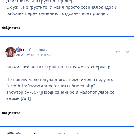
Действительно грустно.[/quote]
Ох уж... не грустите. У меня просто осенняя хандра и
рабочее переутомление... отдохну - всё пройдёт.
Цитата
Tоri
comment_
Стати
Старожилы
26 Августа, 2010
15 г
Значит все не так страшно, как кажется сперва. (:
По поводу малопопулярного аниме имел в виду это:
[url="http://www.animeforum.ru/index.php?
showtopic=7867"]Неоднозначное и малопопулярное
аниме.[/url]
Цитата