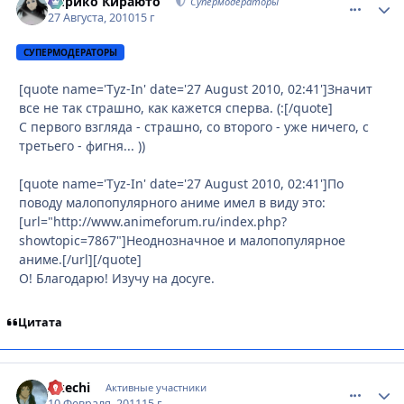
Кирико Кираюто
comment_
Стати
Супермодераторы
27 Августа, 2010
15 г
СУПЕРМОДЕРАТОРЫ
[quote name='Tyz-In' date='27 August 2010, 02:41']Значит
все не так страшно, как кажется сперва. (:[/quote]
С первого взгляда - страшно, со второго - уже ничего, с
третьего - фигня... ))
[quote name='Tyz-In' date='27 August 2010, 02:41']По
поводу малопопулярного аниме имел в виду это:
[url="http://www.animeforum.ru/index.php?
showtopic=7867"]Неоднозначное и малопопулярное
аниме.[/url][/quote]
О! Благодарю! Изучу на досуге.
Цитата
Akechi
comment_
Стати
Активные участники
10 Февраля, 2011
15 г