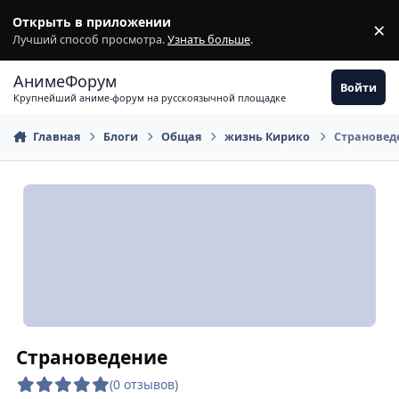
Перейти к содержимому
Открыть в приложении
×
З
Лучший способ просмотра.
Узнать больше
.
АнимеФорум
Войти
Крупнейший аниме-форум на русскоязычной площадке
Главная
Блоги
Общая
жизнь Кирико
Страновед
Страноведение
(0 отзывов)