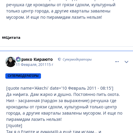
речушка где крокодилы от грязи сдохли, культурный
только центр города, а другие кварталы завалены
мусором. И еще по пирамидам лазить нельзя!
Цитата
Кирико Кираюто
comment_
Стати
Супермодераторы
11 Февраля, 2011
15 г
СУПЕРМОДЕРАТОРЫ
[quote name='Akechi' date='10 Февраль 2011 - 08:15']
Да нифига. Дам жарко и душно. Постоянно пить охота.
Нил - засранная (пардон за выражение) речушка где
крокодилы от грязи сдохли, культурный только центр
города, а другие кварталы завалены мусором. И еще по
пирамидам лазить нельзя!
[/quote]
Так я о Египте и думала))) а ещё там ислам... и