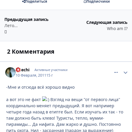
Поделиться
Подписчики
Предыдущая запись
Следующая запись
Лето...
Who am I?
2 Комментария
Akechi
comment_
Стати
Активные участники
10 Февраля, 2011
15 г
-Мне и отсюда всё хорошо видно
а вот это не факт
Взгляд на вещи "от первого лица"
координально меняет предыдущий. Я вот например
четыре года назад в египте был. Если изучать их так - то
там должно быть клево! Туристы, тепло, мумии-
пирамиды... Да нифига. Дам жарко и душно. Постоянно
пить охота. Нил - засранная (пардон за выражение)