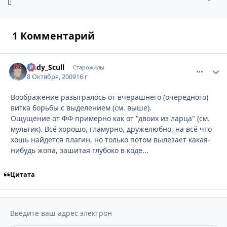
1 Комментарий
Andy_Scull
comment_
Стати
Старожилы
8 Октября, 2009
16 г
Воображение разыгралось от вчерашнего (очередного)
витка борьбы с выделением (см. выше).
Ощущение от ФФ примерно как от "двоих из ларца" (см.
мультик). Всё хорошо, гламурно, дружелюбно, на всё что
хошь найдется плагин, но только потом вылезает какая-
нибудь жопа, зашитая глубоко в коде...
Цитата