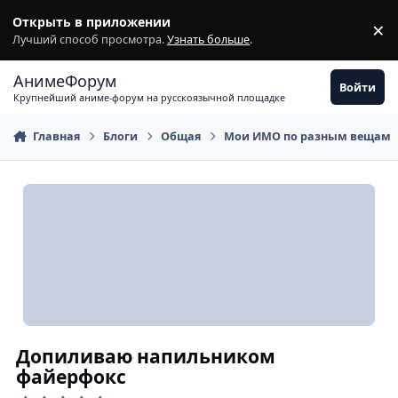
Перейти к содержимому
Открыть в приложении
×
З
Лучший способ просмотра.
Узнать больше
.
АнимеФорум
Войти
Крупнейший аниме-форум на русскоязычной площадке
Главная
Блоги
Общая
Мои ИМО по разным вещам
Допиливаю напильником
файерфокс