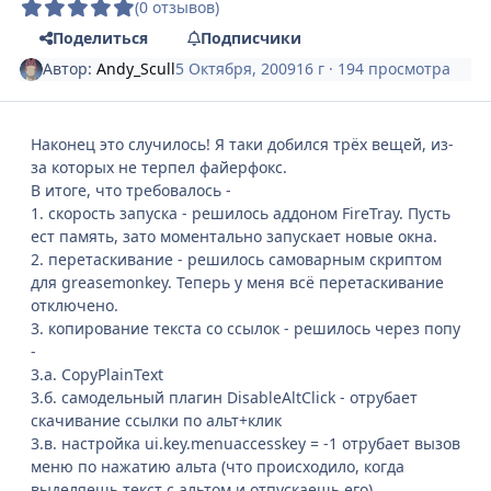
(0 отзывов)
Поделиться
Подписчики
Автор:
Andy_Scull
5 Октября, 2009
16 г
· 194 просмотра
Наконец это случилось! Я таки добился трёх вещей, из-
за которых не терпел файерфокс.
В итоге, что требовалось -
1. скорость запуска - решилось аддоном FireTray. Пусть
ест память, зато моментально запускает новые окна.
2. перетаскивание - решилось самоварным скриптом
для greasemonkey. Теперь у меня всё перетаскивание
отключено.
3. копирование текста со ссылок - решилось через попу
-
3.а. CopyPlainText
3.б. самодельный плагин DisableAltClick - отрубает
скачивание ссылки по альт+клик
3.в. настройка ui.key.menuaccesskey = -1 отрубает вызов
меню по нажатию альта (что происходило, когда
выделяешь текст с альтом и отпускаешь его)