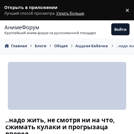
Перейти к содержимому
Открыть в приложении
×
З
Лучший способ просмотра.
Узнать больше
.
АнимеФорум
Войти
Крупнейший аниме-форум на русскоязычной площадке
Главная
Блоги
Общая
Аццкая Бабачка
..надо ж
..надо жить, не смотря ни на что,
сжимать кулаки и прогрызаца
вперед..