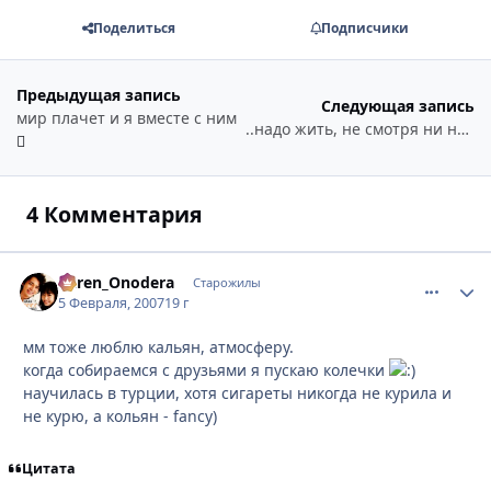
Поделиться
Подписчики
Предыдущая запись
Следующая запись
мир плачет и я вместе с ним
..надо жить, не смотря ни на что, сжимать кулаки и прогрызаца вперед..
4 Комментария
Karen_Onodera
comment_
Стати
Старожилы
5 Февраля, 2007
19 г
мм тоже люблю кальян, атмосферу.
когда собираемся с друзьями я пускаю колечки
научилась в турции, хотя сигареты никогда не курила и
не курю, а кольян - fancy)
Цитата