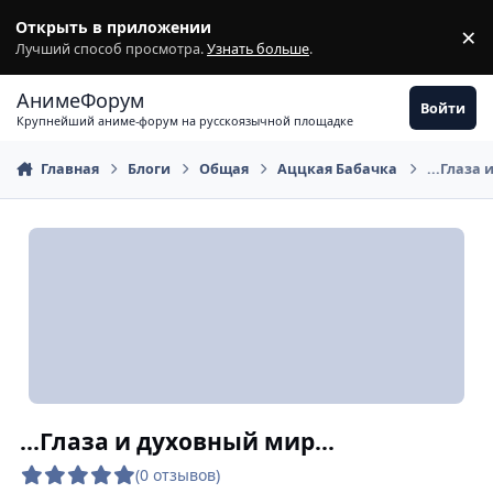
Перейти к содержимому
Открыть в приложении
×
З
Лучший способ просмотра.
Узнать больше
.
АнимеФорум
Войти
Крупнейший аниме-форум на русскоязычной площадке
Главная
Блоги
Общая
Аццкая Бабачка
...Глаза 
...Глаза и духовный мир...
(0 отзывов)