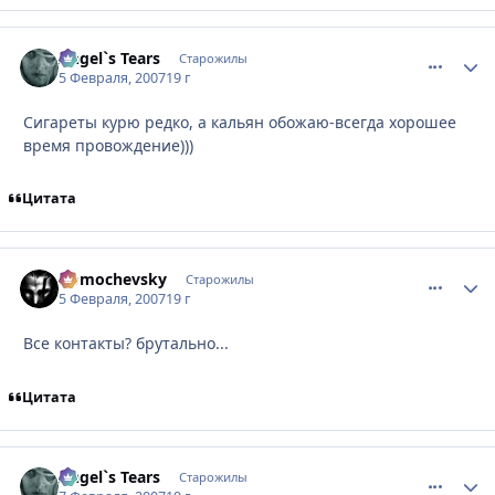
Angel`s Tears
comment_
Стати
Старожилы
5 Февраля, 2007
19 г
Сигареты курю редко, а кальян обожаю-всегда хорошее
время провождение)))
Цитата
Domochevsky
comment_
Стати
Старожилы
5 Февраля, 2007
19 г
Все контакты? брутально...
Цитата
Angel`s Tears
comment_
Стати
Старожилы