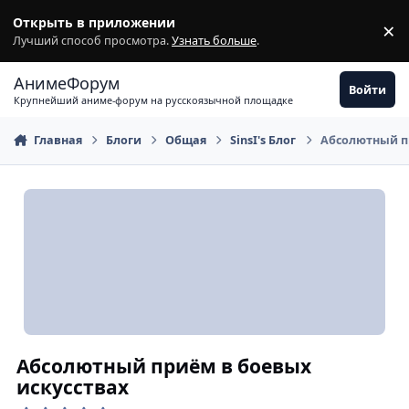
Перейти к содержимому
Открыть в приложении
×
З
Лучший способ просмотра.
Узнать больше
.
АнимеФорум
Войти
Крупнейший аниме-форум на русскоязычной площадке
Главная
Блоги
Общая
SinsI's Блог
Абсолютный пр
Абсолютный приём в боевых
искусствах